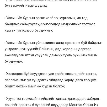
бүтээмжийг нэмэгдүүлэх;
-Улсын Их Хурлын эргэх холбоо, хүртээмж, ил тод
байдлыг сайжруулах, сонгогчдод мэдээллийг тогтмол
хүргэх тогтолцоо бүрдүүлэх;
-Улсын Их Хурлын үйл ажиллагаанд оролцож буй байдлыг
үндэслэн гишүүнийг Байнгын, дэд хорооны даргаар
ажиллуулан итгэл үзүүлэн дэмжих хууль зүйн механизм
бүрдүүлэх;
-Хэлэлцэж буй асуудлаар улс төрийн зөвшилцлийг хангах,
парламентыг үл хүндэтгэх үйлдэлд хариуцлага тооцох
бодит механизмыг иж бүрэн болгох;
-Хууль тогтоомжийн нийцлийг хангах, давхардал, хийдэл,
зөрчлийг арилгах 6 хүрээний асуудлаар Монгол Улсын Их