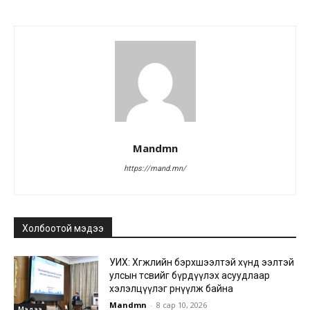
Mandmn
https://mand.mn/
Холбоотой мэдээ
УИХ: Хөгжлийн бэрхшээлтэй хүнд ээлтэй
улсын төсвийг бүрдүүлэх асуудлаар
хэлэлцүүлэг өрнүүлж байна
Mandmn
-
8 сар 10, 2026
Мэдээ