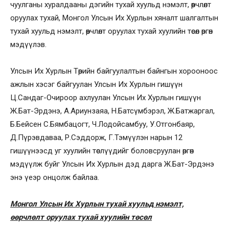
чуулганы хуралдааны дэгийн тухай хуульд нэмэлт, өөрчлөлт
оруулах тухай, Монгол Улсын Их Хурлын хяналт шалгалтын
тухай хуульд нэмэлт, өөрчлөлт оруулах тухай хуулийн төсөл өргөн
мэдүүлэв.
Улсын Их Хурлын Төрийн байгуулалтын байнгын хорооноос
ажлын хэсэг байгуулан Улсын Их Хурлын гишүүн
Ц.Сандаг-Очироор ахлуулан Улсын Их Хурлын гишүүн
Ж.Бат-Эрдэнэ, А.Ариунзаяа, Н.Батсүмбэрэл, Ж.Батжаргал,
Б.Бейсен С.Бямбацогт, Ч.Лодойсамбуу, У.Отгонбаяр,
Д.Пүрэвдаваа, Р.Сэддорж, Г.Тэмүүлэн нарын 12
гишүүнээсд уг хуулийн төслүүдийг боловсруулан өргөн
мэдүүлж буйг Улсын Их Хурлын дэд дарга Ж.Бат-Эрдэнэ
энэ үеэр онцолж байлаа.
Монгол Улсын Их Хурлын тухай хуульд нэмэлт,
өөрчлөлт оруулах тухай хуулийн төсөл