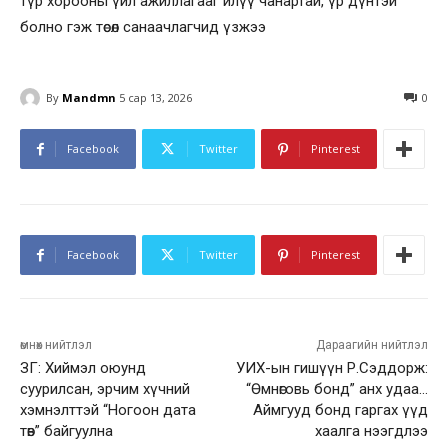
түр хорооны үйл ажиллагааг илүү чанартай, үр дүнтэй
болно гэж төсөл санаачлагчид үзжээ
By
Mandmn
5 сар 13, 2026
0
Facebook
Twitter
Pinterest
Facebook
Twitter
Pinterest
өмнөх нийтлэл
Дараагийн нийтлэл
ЗГ: Хиймэл оюунд
УИХ-ын гишүүн Р.Сэддорж:
суурилсан, эрчим хүчний
“Өмнөговь бонд” анх удаа…
хэмнэлттэй “Ногоон дата
Аймгууд бонд гаргах үүд
төв” байгуулна
хаалга нээгдлээ