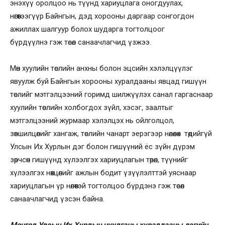
энэхүү оролцоо нь түүнд хариуцлага оногдуулах,
нөгөөтээгүүр Байнгын, дэд хорооны даргаар сонгогдон
ажиллах шалгуур болох шударга тогтолцоог
бүрдүүлнэ гэж төсөл санаачлагчид үзжээ.
Мөн хуулийн төслийн анхны болон эцсийн хэлэлцүүлэг
явуулж буй Байнгын хорооны хуралдааны явцад гишүүн
төслийг мэтгэлцээний горимд шилжүүлэх санал гаргаснаар
хуулийн төслийн холбогдох зүйл, хэсэг, заалтыг
мэтгэлцээний журмаар хэлэлцэх нь ойлголцол,
зөвшилцөлийг хангаж, төслийн чанарт эерэгээр нөлөөлөх төдийгүй
Улсын Их Хурлын дэг болон гишүүний ёс зүйн дүрэм
зөрчсөн гишүүнд хүлээлгэх хариуцлагын төрөл, түүнийг
хүлээлгэх нөхцөлийг ажлын бодит үзүүлэлттэй уяснаар
хариуцлагын үр нөлөөтэй тогтолцоо бүрдэнэ гэж төсөл
санаачлагчид үзсэн байна.