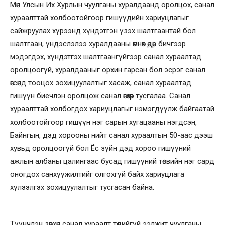
Мөн Улсын Их Хурлын чуулганы хуралдаанд оролцох, санал
хураалттай холбоотойгоор гишүүдийн хариуцлагыг
сайжруулах хүрээнд хүндэтгэн үзэх шалтгаантай бол
шалтгаан, үндэслэлээ хуралдааны өмнөх өдөр бичгээр
мэдэгдэх, хүндэтгэх шалтгаангүйгээр санал хураалтад
оролцоогүй, хуралдааныг орхин гарсан бол эсрэг санал
өгсөнд тооцох зохицуулалтыг хасаж, санал хураалтад
гишүүн биечлэн оролцож санал өгөхөөр тусгалаа. Санал
хураалттай холбогдох хариуцлагыг нэмэгдүүлж байгаатай
холбоотойгоор гишүүн нэг сарын хугацааны нэгдсэн,
Байнгын, дэд хорооны нийт санал хураалтын 50-аас дээш
хувьд оролцоогүй бол Ёс зүйн дэд хороо гишүүний
ажлын албаны цалингаас бусад гишүүний төсвийн нэг сард
оногдох санхүүжилтийг олгохгүй байх хариуцлага
хүлээлгэх зохицуулалтыг тусгасан байна.
Түүнчлэн зөвхөн санал хураалт төдийгүй ээлжит чуулганы