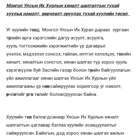
Монгол Улсын Их Хурлын хяналт шалгалтын тухай
хуульд нэмэлт, өөрчлөлт оруулах тухай хуулийн төсөл
Уг хуулийн төсөлд Монгол Улсын Их Хурал дараах зургаан
төрлийн арга хэрэгслийн дагуу асуулт, асуулга,
хууль тогтоомжийн хэрэгжилтийн үр дагаврыг
үнэлэх, мэдээлэл сонсох, тайлан, илтгэл хэлэлцэх, төсвийн
хяналт, хяналтын сонсгол, хянан шалгах түр хороо хууль
хэрэгжүүлж буй Засгийн газар болон төрийн байгууллагын
үйл ажиллагааг хянан шалгах Улсын Их Хурлын үйл
ажиллагааны үр нөлөөг сайжруулах зорилгоор уг нэмэлт,
өөрчлөлтийг өргөн төслийг боловсруулсан байна.
Хуулийн төсөл батлагдсанаар Улсын Их Хурлын хяналт
шалгалтын цаглавар батлах хуулийн зохицуулалтыг
сайжруулсан. Байнгын, дэд хороо хянан шалгах ажлын