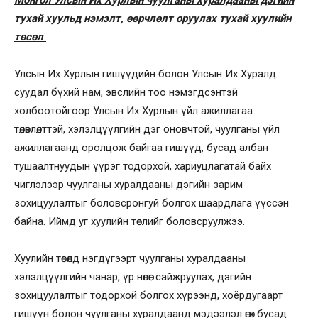
Монгол Улсын Их Хурлын чуулганы хуралдааны дэгийн
тухай хуульд нэмэлт, өөрчлөлт оруулах тухай хуулийн
төсөл
Улсын Их Хурлын гишүүдийн болон Улсын Их Хуралд
суудал бүхий нам, эвслийн тоо нэмэгдсэнтэй
холбоотойгоор Улсын Их Хурлын үйл ажиллагаа
төлөвлөлттэй, хэлэлцүүлгийн дэг оновчтой, чуулганы үйл
ажиллагаанд оролцож байгаа гишүүд, бусад албан
тушаалтнуудын үүрэг тодорхой, хариуцлагатай байх
чиглэлээр чуулганы хуралдааны дэгийн зарим
зохицуулалтыг боловсронгуй болгох шаардлага үүссэн
байна. Иймд уг хуулийн төслийг боловсруулжээ.
Хуулийн төсөлд нэгдүгээрт чуулганы хуралдааны
хэлэлцүүлгийн чанар, үр нөлөөг сайжруулах, дэгийн
зохицуулалтыг тодорхой болгох хүрээнд, хоёрдугаарт
гишүүн болон чуулганы хуралдаанд мэдээлэл өгөх бусад