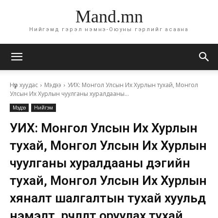
Mand.mn
Нийгэмд гэрэл нэмнэ-Оюуны гэрлийг асаана
Нүүр хуудас
Мэдээ
УИХ: Монгол Улсын Их Хурлын тухай, Монгол
Улсын Их Хурлын чуулганы хуралдааны...
Мэдээ
Нийгэм
УИХ: Монгол Улсын Их Хурлын
тухай, Монгол Улсын Их Хурлын
чуулганы хуралдааны дэгийн
тухай, Монгол Улсын Их Хурлын
хяналт шалгалтын тухай хуульд
нэмэлт, өөрчлөлт оруулах тухай