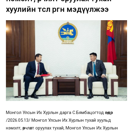
хуулийн төсөл өргөн мэдүүлжээ
Монгол Улсын Их Хурлын дарга С.Бямбацогтод өнөөдөр
/2026.05.13/ Монгол Улсын Их Хурлын тухай хуульд
нэмэлт, өөрчлөлт оруулах тухай, Монгол Улсын Их Хурлын