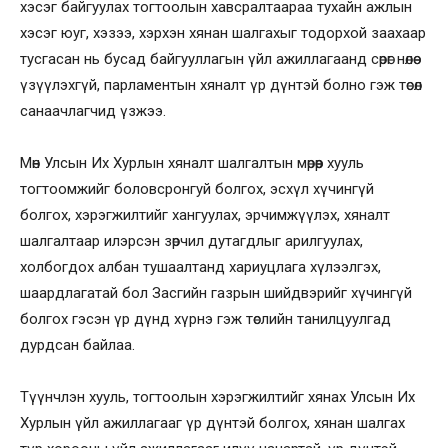
хэсэг байгуулах тогтоолын хавсралтаараа тухайн ажлын
хэсэг юуг, хэзээ, хэрхэн хянан шалгахыг тодорхой заахаар
тусгасан нь бусад байгууллагын үйл ажиллагаанд сөрөг нөлөө
үзүүлэхгүй, парламентын хяналт үр дүнтэй болно гэж төсөл
санаачлагчид үзжээ.
Мөн Улсын Их Хурлын хяналт шалгалтын мөрөөр хууль
тогтоомжийг боловсронгуй болгох, эсхүл хүчингүй
болгох, хэрэгжилтийг хангуулах, эрчимжүүлэх, хяналт
шалгалтаар илэрсэн зөрчил дутагдлыг арилгуулах,
холбогдох албан тушаалтанд хариуцлага хүлээлгэх,
шаардлагатай бол Засгийн газрын шийдвэрийг хүчингүй
болгох гэсэн үр дүнд хүрнэ гэж төслийн танилцуулгад
дурдсан байлаа.
Түүнчлэн хууль, тогтоолын хэрэгжилтийг хянах Улсын Их
Хурлын үйл ажиллагааг үр дүнтэй болгох, хянан шалгах