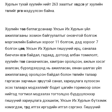
Хурлын тухай хуулийн нийт 263 заалтыг хөндсөн уг хуулийн
төслийг өргөн мэдүүлсэн байна.
Хуулийн төсөл батлагдсанаар Улсын Их Хурлын үйл
ажиллагааны зохион байгуулалтыг оновчтой болгож
мэргэжлийн Байнгын хороог 11 болгож, дэд хороог 7
болгон цөөлөх, Улсын Их Хурлын гишүүний ирц, саналаа
биечлэн өгсөн байдал, гадаад, дотоод албан томилолт,
хуулийн төсөл санаачилсан, хамтран оролцсон, ажлын хэсэг
ахалсан, бүрэлдэхүүнд нь ажилласан, хянан шалгах үйл
ажиллагаанд оролцсон байдал болон төслийн талаар
гаргасан зарчмын зөрүүтэй санал, хариуцлага хүлээсэн
эсэх талаарх мэдээллийг бодит цагийн горимоор олон
нийтэд тогтмол мэдээлэх тогтолцоо бүрдүүлснээр
гишүүний хариуцлага дээшилж, Улсын Их Хурлын бүтээмж
нэмэгдэж, төрд итгэх иргэдийн итгэл сэргэнэ. Гишүүний