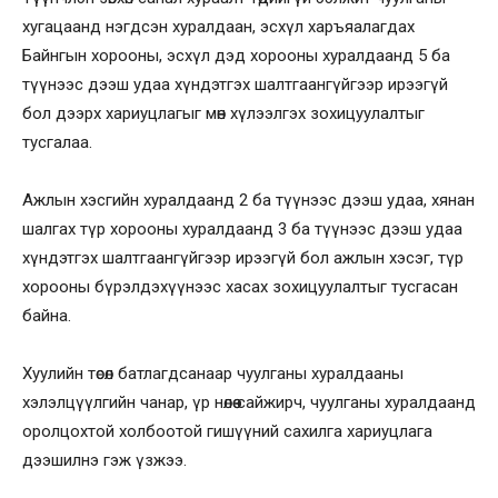
хугацаанд нэгдсэн хуралдаан, эсхүл харъяалагдах
Байнгын хорооны, эсхүл дэд хорооны хуралдаанд 5 ба
түүнээс дээш удаа хүндэтгэх шалтгаангүйгээр ирээгүй
бол дээрх хариуцлагыг мөн хүлээлгэх зохицуулалтыг
тусгалаа.
Ажлын хэсгийн хуралдаанд 2 ба түүнээс дээш удаа, хянан
шалгах түр хорооны хуралдаанд 3 ба түүнээс дээш удаа
хүндэтгэх шалтгаангүйгээр ирээгүй бол ажлын хэсэг, түр
хорооны бүрэлдэхүүнээс хасах зохицуулалтыг тусгасан
байна.
Хуулийн төсөл батлагдсанаар чуулганы хуралдааны
хэлэлцүүлгийн чанар, үр нөлөө сайжирч, чуулганы хуралдаанд
оролцохтой холбоотой гишүүний сахилга хариуцлага
дээшилнэ гэж үзжээ.