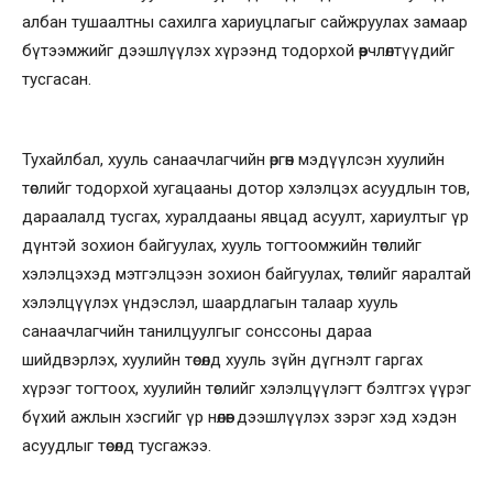
албан тушаалтны сахилга хариуцлагыг сайжруулах замаар
бүтээмжийг дээшлүүлэх хүрээнд тодорхой өөрчлөлтүүдийг
тусгасан.
Тухайлбал, хууль санаачлагчийн өргөн мэдүүлсэн хуулийн
төслийг тодорхой хугацааны дотор хэлэлцэх асуудлын тов,
дараалалд тусгах, хуралдааны явцад асуулт, хариултыг үр
дүнтэй зохион байгуулах, хууль тогтоомжийн төслийг
хэлэлцэхэд мэтгэлцээн зохион байгуулах, төслийг яаралтай
хэлэлцүүлэх үндэслэл, шаардлагын талаар хууль
санаачлагчийн танилцуулгыг сонссоны дараа
шийдвэрлэх, хуулийн төсөлд хууль зүйн дүгнэлт гаргах
хүрээг тогтоох, хуулийн төслийг хэлэлцүүлэгт бэлтгэх үүрэг
бүхий ажлын хэсгийг үр нөлөөг дээшлүүлэх зэрэг хэд хэдэн
асуудлыг төсөлд тусгажээ.