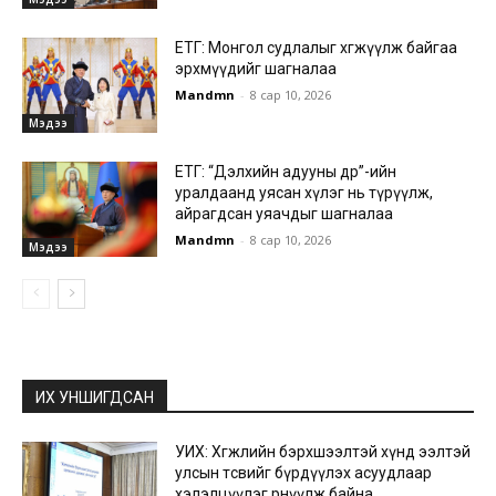
ЕТГ: Монгол судлалыг хөгжүүлж байгаа
эрхмүүдийг шагналаа
Mandmn
-
8 сар 10, 2026
Мэдээ
ЕТГ: “Дэлхийн адууны өдөр”-ийн
уралдаанд уясан хүлэг нь түрүүлж,
айрагдсан уяачдыг шагналаа
Mandmn
-
8 сар 10, 2026
Мэдээ
ИХ УНШИГДСАН
УИХ: Хөгжлийн бэрхшээлтэй хүнд ээлтэй
улсын төсвийг бүрдүүлэх асуудлаар
хэлэлцүүлэг өрнүүлж байна