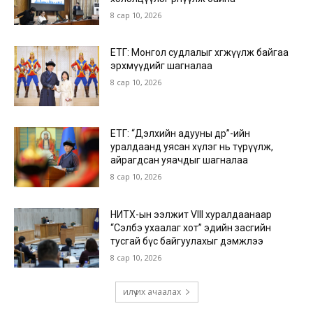
8 сар 10, 2026
ЕТГ: Монгол судлалыг хөгжүүлж байгаа
эрхмүүдийг шагналаа
8 сар 10, 2026
ЕТГ: “Дэлхийн адууны өдөр”-ийн
уралдаанд уясан хүлэг нь түрүүлж,
айрагдсан уяачдыг шагналаа
8 сар 10, 2026
НИТХ-ын ээлжит VIII хуралдаанаар
“Сэлбэ ухаалаг хот” эдийн засгийн
тусгай бүс байгуулахыг дэмжлээ
8 сар 10, 2026
илүү их ачаалах