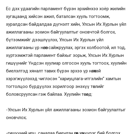
Ес дэх удаагийн парламент бүрэн эрхийнхээ хоёр жилийн
хугацаанд хийсэн ажил, баталсан хууль тогтоомж,
хуралдсан байдалдаа дүгнэлт хийн, Улсын Их Хурлын үйл
ажиллагааны зохион байгуулалтыг оновчтой болгох,
бүтээмжийг дээшлүүлэх, Улсын Их Хурлын үйл
ажиллагааны үр нөлөөг сайжруулах, эргэх холбоотой, ил тод,
хүртээмжтэй парламент байхыг зорьж, Улсын Их Хурлын
гишүүнийг Үндсэн хуулиар олгосон хууль тогтоох, хуулийн
биелэлтэд хяналт тавих бүрэн эрхээ үр нөлөөтэй
хэрэгжүүлэхэд чиглэсэн “хариуцлага-итгэлийн” хамтын
тогтолцоо бүрдүүлэх зорилгоор энэхүү төслийг
боловсруулсан гэж байлаа. Хуулийн төсөлд:
-Улсын Их Хурлын үйл ажиллагааны зохион байгуулалтыг
оновчлох;
-гишүүний ирц, саналаа биечлэн өгөх хөшүүрэг бий болгох,