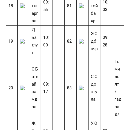
09:
10:
18
тж
81
той
56
03
арг
ба
ал
яр
Д.
Э.О
Ба
10:
09:
19
82
дб
тлу
00
28
аяр
т
То
О.Б
ми
атн
С.О
ло
ай
09:
до
лт
20
83
ра
17
нту
/
мд
яа
гад
ал
аа
д/
Ж.
У.О