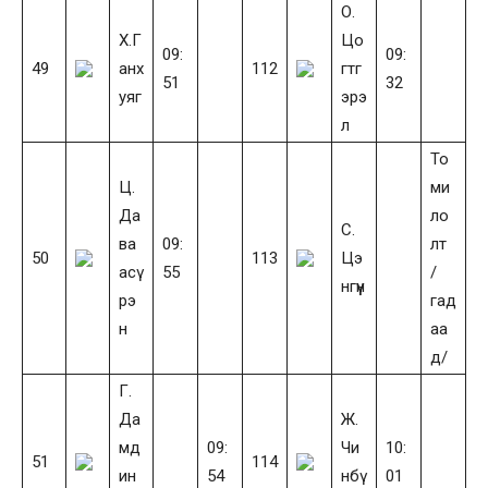
О.
Х.Г
Цо
09:
09:
49
анх
112
гтг
51
32
уяг
эрэ
л
То
Ц.
ми
Да
ло
С.
ва
09:
лт
50
113
Цэ
асү
55
/
нгүүн
рэ
гад
н
аа
д/
Г.
Да
Ж.
мд
09:
Чи
10:
51
114
ин
54
нбү
01