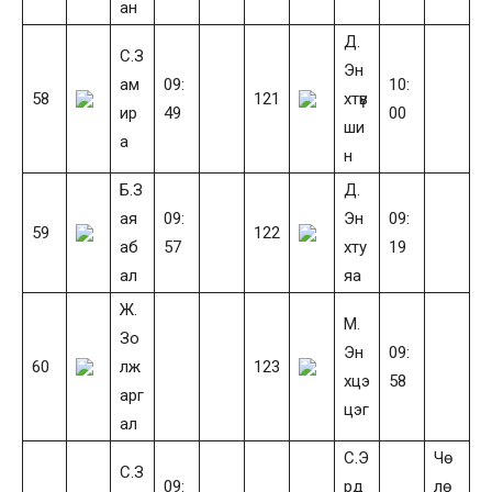
ан
Д.
С.З
Эн
ам
09:
10:
58
121
хтүв
ир
49
00
ши
а
н
Б.З
Д.
ая
09:
Эн
09:
59
122
аб
57
хту
19
ал
яа
Ж.
М.
Зо
Эн
09:
60
лж
123
хцэ
58
арг
цэг
ал
С.Э
Чө
С.З
09:
рд
лө