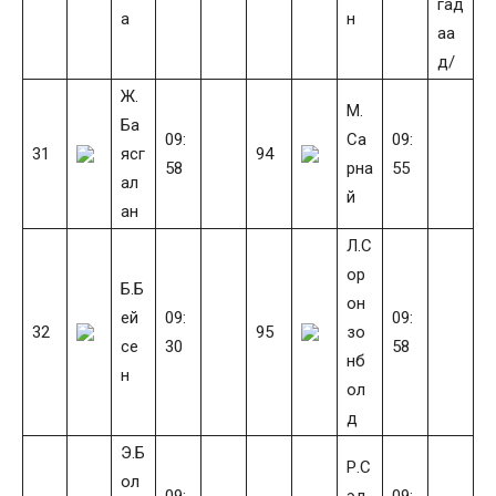
гад
а
н
аа
д/
Ж.
М.
Ба
09:
Са
09:
31
ясг
94
58
рна
55
ал
й
ан
Л.С
ор
Б.Б
он
ей
09:
09:
32
95
зо
се
30
58
нб
н
ол
д
Э.Б
Р.С
ол
09:
эд
09: