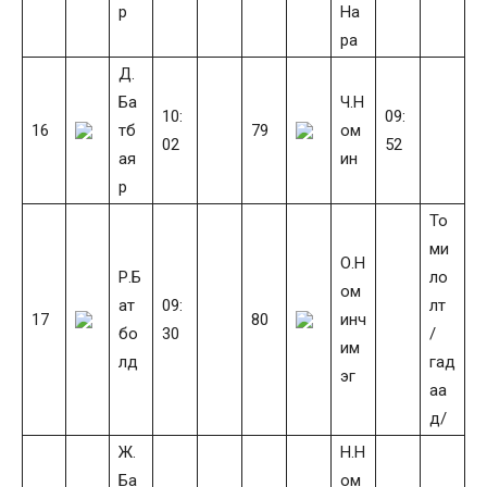
р
На
ра
Д.
Ба
Ч.Н
10:
09:
16
тб
79
ом
02
52
ая
ин
р
То
ми
О.Н
Р.Б
ло
ом
ат
09:
лт
17
80
инч
бо
30
/
им
лд
гад
эг
аа
д/
Ж.
Н.Н
Ба
ом