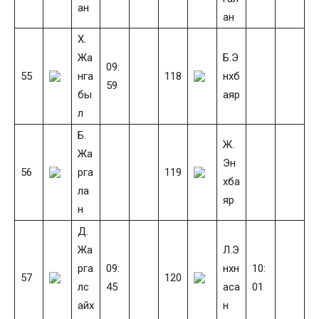
ан
ан
Х.
Жа
Б.Э
09:
55
нга
118
нхб
59
бы
аяр
л
Б.
Ж.
Жа
Эн
56
рга
119
хба
ла
яр
н
Д.
Жа
Л.Э
рга
09:
нхн
10:
57
120
лс
45
аса
01
айх
н