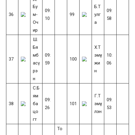
Бу
Б.Т
09:
09:
36
м-
99
улг
10
58
Оч
а
ир
Ш.
Бя
Х.Т
мб
09:
эмүү
10:
37
100
асү
59
жи
06
рэ
н
н
С.Б
ям
Г.Т
09:
09:
38
ба
101
эмүү
26
53
цо
лэн
гт
То