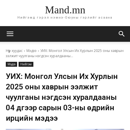
Mand.mn
Нийгэмд гэрэл нэмнэ-Оюуны гэрлийг асаана
Нүүр хуудас
Мэдээ
УИХ: Монгол Улсын Их Хурлын 2025 оны хаврын
ээлжит чуулганы нэгдсэн хуралдааны...
Мэдээ
Нийгэм
УИХ: Монгол Улсын Их Хурлын
2025 оны хаврын ээлжит
чуулганы нэгдсэн хуралдааны
04 дүгээр сарын 03-ны өдрийн
ирцийн мэдээ