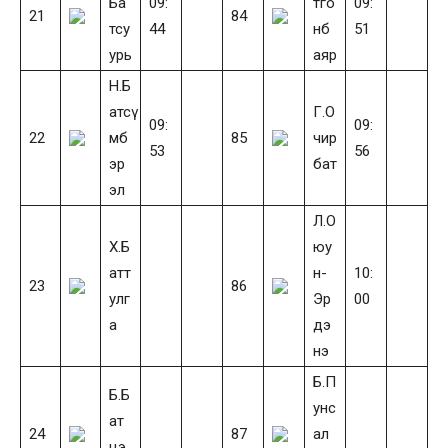
Ба
09:
тго
09:
21
84
тсу
44
нб
51
урь
аяр
Н.Б
атсү
Г.О
09:
09:
22
мб
85
чир
53
56
эр
бат
эл
Л.О
Х.Б
юу
атт
н-
10:
23
86
улг
Эр
00
а
дэ
нэ
Б.П
Б.Б
унс
ат
24
87
ал
цэ