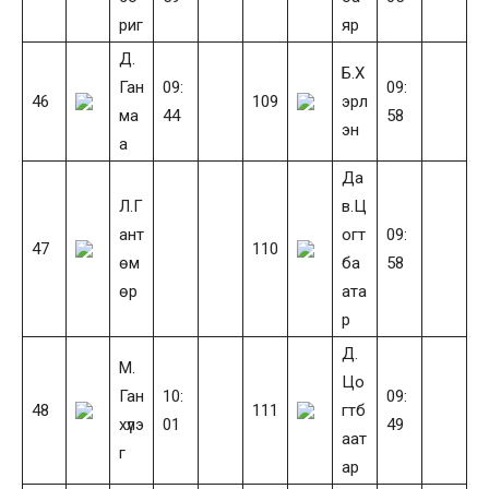
риг
яр
Д.
Б.Х
Ган
09:
09:
46
109
эрл
ма
44
58
эн
а
Да
Л.Г
в.Ц
ант
огт
09:
47
110
өм
ба
58
өр
ата
р
Д.
М.
Цо
Ган
10:
09:
48
111
гтб
хүлэ
01
49
аат
г
ар