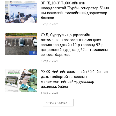
ЗГ: “ДЦС-3” ТӨХК-ийн нэн
шаардлагатай “Турбингенератор-5”-ын
шинэчлэлийн төсвийг шийдвэрлэхээр
болжээ
8 сар 7, 2026
СХД: Сургууль, цэцэрлэгийн
автомашины зогсоолыг нэмэгдүүлэх
зорилгоор дүүргийн 19-р хороонд 92-р
цэцэрлэгийн урд талд 62 автомашины
зогсоол барьжээ
8 сар 7, 2026
УХХК: Нийтийн эзэмшлийн 50 байршил
дахь төлбөртэй зогсоолын
менежментийг сайжруулахаар
ажиллаж байна
8 сар 7, 2026
илүү их ачаалах