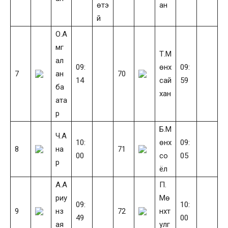
өтэ
ан
й
О.А
мг
Т.М
ал
09:
өнх
09:
7
ан
70
14
сай
59
ба
хан
ата
р
Б.М
Ч.А
10:
өнх
09:
8
на
71
00
со
05
р
ёл
А.А
П.
риу
Мө
09:
10:
9
нз
72
нхт
49
00
ая
улг