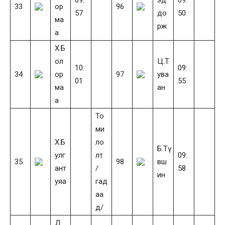
33
ор
96
57
до
50
ма
рж
а
Х.Б
ол
Ц.Т
10:
09:
34
ор
97
ува
01
55
ма
ан
а
То
ми
Х.Б
ло
Б.Тү
улг
лт
09:
35
98
вш
ант
/
58
ин
уяа
гад
аа
д/
Д.