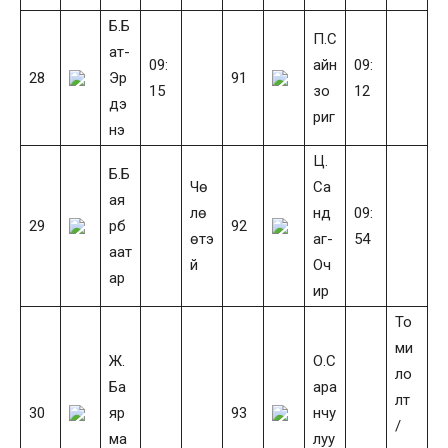
Б.Б
П.С
ат-
09:
айн
09:
28
Эр
91
15
зо
12
дэ
риг
нэ
Ц.
Б.Б
Чө
Са
ая
лө
нд
09:
29
рб
92
өтэ
аг-
54
аат
й
Оч
ар
ир
То
ми
Ж.
О.С
ло
Ба
ара
лт
30
яр
93
нчу
/
ма
луу