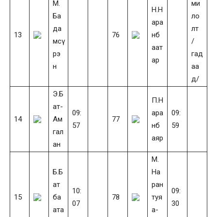
М.
ми
Н.Н
Ба
ло
ара
да
лт
13
76
нб
мсү
/
аат
рэ
гад
ар
н
аа
д/
Э.Б
П.Н
ат-
09:
ара
09:
14
Ам
77
57
нб
59
гал
аяр
ан
М.
Б.Б
На
ат
ран
10:
09:
15
ба
78
туя
07
30
ата
а-