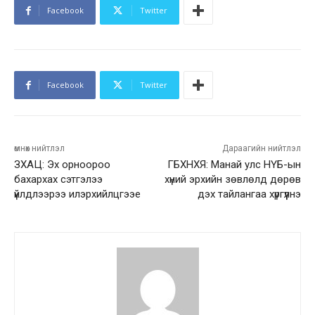
Facebook
Twitter
Facebook
Twitter
өмнөх нийтлэл
Дараагийн нийтлэл
ЗХАЦ: Эх орноороо
ГБХНХЯ: Манай улс НҮБ-ын
бахархах сэтгэлээ
хүний эрхийн зөвлөлд дөрөв
үйлдлээрээ илэрхийлцгээе
дэх тайлангаа хүргүүлнэ