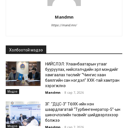
Mandmn
https://mand.mn/
Холбоотой мэдээ
НИЙСЛЭЛ: Улаанбаатарын утааг
бууруулах, нийслэлчүүдийн эрүүл мэндийг
хамгаалах төслийг “Чингис хаан
баялгийн сан нэгдэл” ХХК-тай хамтран
хэрэгжүүлнэ
Мэдээ
Mandmn
-
8 сар 7, 2026
ЗГ: “ДЦС-3” ТӨХК-ийн нэн
шаардлагатай “Турбингенератор-5”-ын
шинэчлэлийн төсвийг шийдвэрлэхээр
болжээ
Мэдээ
Mandmn
-
8 сар 7, 2026