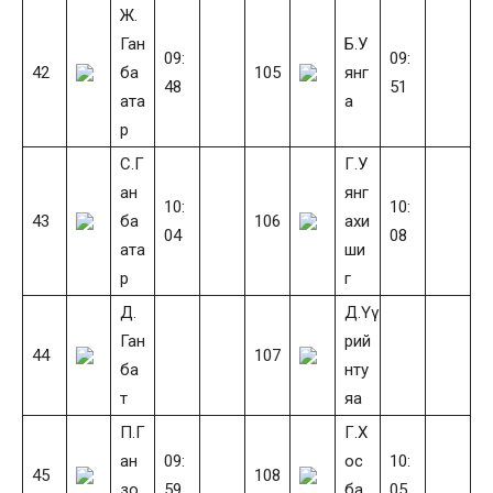
Ж.
Ган
Б.У
09:
09:
42
ба
105
янг
48
51
ата
а
р
С.Г
Г.У
ан
янг
10:
10:
43
ба
106
ахи
04
08
ата
ши
р
г
Д.
Д.Үү
Ган
рий
44
107
ба
нту
т
яа
П.Г
Г.Х
ан
09:
ос
10:
45
108
зо
59
ба
05