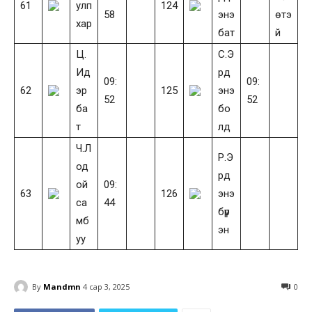
61
улп
124
58
энэ
өтэ
хар
бат
й
Ц.
С.Э
Ид
рд
09:
09:
62
эр
125
энэ
52
52
ба
бо
т
лд
Ч.Л
Р.Э
од
рд
ой
09:
63
126
энэ
са
44
бүр
мб
эн
уу
By
Mandmn
4 сар 3, 2025
0