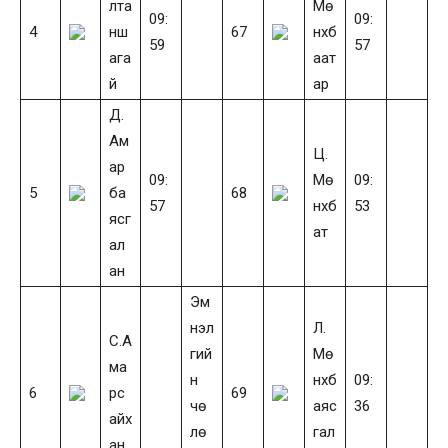
лта
Мө
09:
09:
4
нш
67
нхб
59
57
ага
аат
й
ар
Д.
Ам
Ц.
ар
09:
Мө
09:
5
ба
68
57
нхб
53
ясг
ат
ал
ан
Эм
нэл
Л.
С.А
гий
Мө
ма
н
нхб
09:
6
рс
69
чө
аяс
36
айх
лө
гал
ан