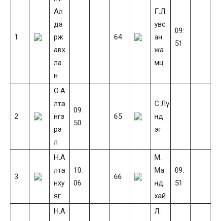
Ал
Г.Л
да
увс
09:
1
рж
64
ан
51
авх
жа
ла
мц
н
О.А
лта
С.Лү
09:
2
нгэ
65
нд
50
рэ
эг
л
Н.А
М.
лта
10:
Ма
09:
3
66
нху
06
нд
51
яг
хай
Н.А
Л.