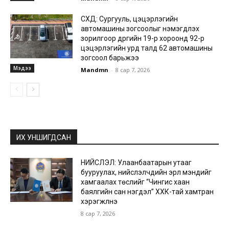
СХД: Сургууль, цэцэрлэгийн
автомашины зогсоолыг нэмэгдүүлэх
зорилгоор дүүргийн 19-р хороонд 92-р
цэцэрлэгийн урд талд 62 автомашины
зогсоол барьжээ
Мэдээ
Mandmn
-
8 сар 7, 2026
ИХ УНШИГДСАН
НИЙСЛЭЛ: Улаанбаатарын утааг
бууруулах, нийслэлчүүдийн эрүүл мэндийг
хамгаалах төслийг “Чингис хаан
баялгийн сан нэгдэл” ХХК-тай хамтран
хэрэгжүүлнэ
8 сар 7, 2026