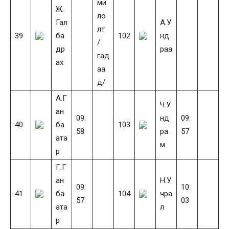
ми
Ж.
ло
Гал
А.У
лт
39
ба
102
нд
/
др
раа
гад
ах
аа
д/
А.Г
Ч.У
ан
09:
нд
09:
40
ба
103
58
ра
57
ата
м
р
Г.Г
ан
Н.У
09:
10:
41
ба
104
чра
57
03
ата
л
р