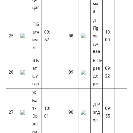
ма
цэг
а
Д.
П.Б
Пүр
атч
09:
10:
25
88
эв
им
57
00
да
эг
ваа
Э.Б
Б.Пү
ат
рэв
09:
26
89
шу
до
22
гар
рж
Ж.
Ба
Д.Р
т-
10:
09:
27
90
эгд
Эр
01
55
эл
дэ
нэ