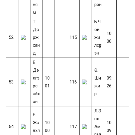
ня
рэн
м
Т.
Б.Ч
До
ой
10:
52
рж
115
жи
00
хан
лсүр
д
эн
Б.
Дэ
Ө.
лгэ
10:
Ши
09:
53
116
рс
01
жи
26
айх
р
ан
Л.Э
Б.
нх-
Жа
10:
10:
54
117
Ам
вхл
00
09
гал