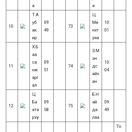
а
а
Т.А
Ц.
уб
09:
Мө
10:
10
73
ак
49
нхт
01
ир
уяа
Х.Б
З.М
аа
эн
са
09:
10:
11
74
дс
нж
51
04
айх
арг
ан
ал
Ц.
Б.Н
Ба
09:
ай
09:
12
75
ата
58
да
49
рхүү
лаа
То