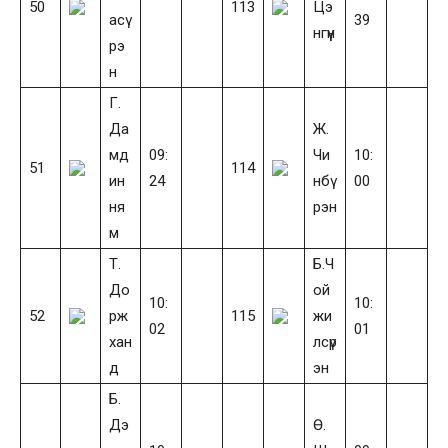
50
113
Цэ
асү
39
нгүүн
рэ
н
Г.
Да
Ж.
мд
09:
Чи
10:
51
114
ин
24
нбү
00
ня
рэн
м
Т.
Б.Ч
До
ой
10:
10:
52
рж
115
жи
02
01
хан
лсүр
д
эн
Б.
Дэ
Ө.