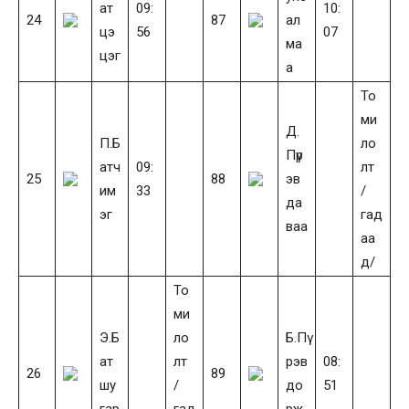
ат
09:
10:
24
87
ал
цэ
56
07
ма
цэг
а
То
ми
Д.
П.Б
ло
Пүр
атч
09:
лт
25
88
эв
им
33
/
да
эг
гад
ваа
аа
д/
То
ми
Э.Б
ло
Б.Пү
ат
лт
рэв
08:
26
89
шу
/
до
51
гар
гад
рж