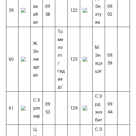
ая
09:
Эн
09:
59
122
аб
58
хту
02
ал
яа
То
ми
Ж.
ло
М.
Зо
лт
Эн
09:
60
лж
123
/
хцэ
59
арг
гад
цэг
ал
аа
д/
С.Э
С.З
09:
рд
09:
61
улп
124
53
энэ
44
хар
бат
Ц.
С.Э