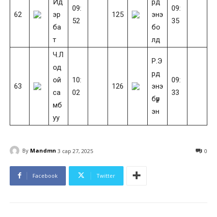
Ид
рд
09:
09:
62
эр
125
энэ
52
35
ба
бо
т
лд
Ч.Л
Р.Э
од
рд
ой
10:
09:
63
126
энэ
са
02
33
бүр
мб
эн
уу
By
Mandmn
3 сар 27, 2025
0
Facebook
Twitter