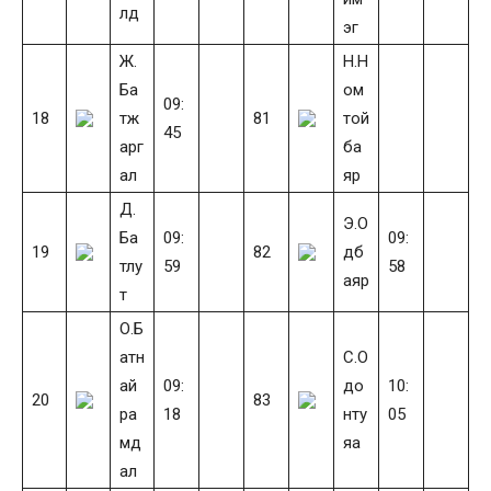
лд
эг
Ж.
Н.Н
Ба
ом
09:
18
тж
81
той
45
арг
ба
ал
яр
Д.
Э.О
Ба
09:
09:
19
82
дб
тлу
59
58
аяр
т
О.Б
атн
С.О
ай
09:
до
10:
20
83
ра
18
нту
05
мд
яа
ал