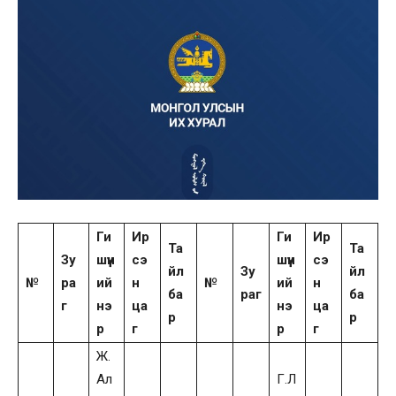
Ги
Ир
Ги
Ир
Та
Та
Зу
шүүн
сэ
шүүн
сэ
йл
Зу
йл
№
ра
ий
н
№
ий
н
ба
раг
ба
г
нэ
ца
нэ
ца
р
р
р
г
р
г
Ж.
Ал
Г.Л