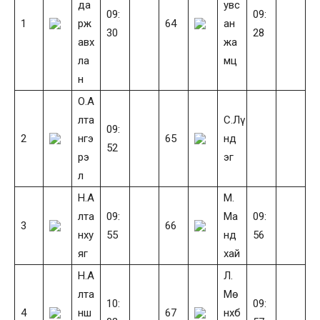
да
увс
09:
09:
1
рж
64
ан
30
28
авх
жа
ла
мц
н
О.А
лта
С.Лү
09:
2
нгэ
65
нд
52
рэ
эг
л
Н.А
М.
лта
09:
Ма
09:
3
66
нху
55
нд
56
яг
хай
Н.А
Л.
лта
Мө
10:
09:
4
нш
67
нхб