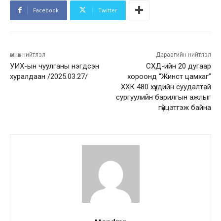
Facebook
Twitter
өмнөх нийтлэл
Дараагийн нийтлэл
УИХ-ын чуулганы нэгдсэн
СХД-ийн 20 дугаар
хуралдаан /2025.03.27/
хороонд “Жинст цамхаг”
ХХК 480 хүүхдийн суудалтай
сургуулийн барилгын ажлыг
гүйцэтгэж байна