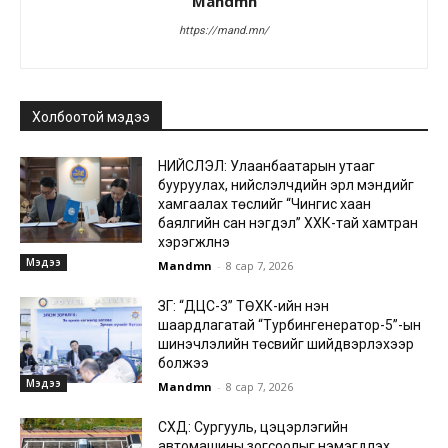
Mandmn
https://mand.mn/
Холбоотой мэдээ
НИЙСЛЭЛ: Улаанбаатарын утааг
бууруулах, нийслэлчүүдийн эрүүл мэндийг
хамгаалах төслийг “Чингис хаан
баялгийн сан нэгдэл” ХХК-тай хамтран
хэрэгжүүлнэ
Мэдээ
Mandmn
-
8 сар 7, 2026
ЗГ: “ДЦС-3” ТӨХК-ийн нэн
шаардлагатай “Турбингенератор-5”-ын
шинэчлэлийн төсвийг шийдвэрлэхээр
болжээ
Мэдээ
Mandmn
-
8 сар 7, 2026
СХД: Сургууль, цэцэрлэгийн
автомашины зогсоолыг нэмэгдүүлэх