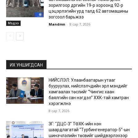
зорилгоор дүүргийн 19-р хороонд 92-р
цэцэрлэгийн урд талд 62 автомашины
зогсоол барьжээ
Мэдээ
Mandmn
-
8 сар 7, 2026
ИХ УНШИГДСАН
НИЙСЛЭЛ: Улаанбаатарын утааг
бууруулах, нийслэлчүүдийн эрүүл мэндийг
хамгаалах төслийг “Чингис хаан
баялгийн сан нэгдэл” ХХК-тай хамтран
хэрэгжүүлнэ
8 сар 7, 2026
ЗГ: “ДЦС-3” ТӨХК-ийн нэн
шаардлагатай “Турбингенератор-5”-ын
шинэчлэлийн төсвийг шийдвэрлэхээр