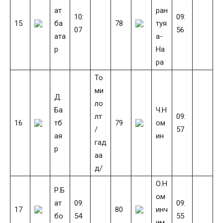
ат
ран
10:
09:
15
ба
78
туя
07
56
ата
а-
р
На
ра
То
ми
Д.
ло
Ба
Ч.Н
лт
09:
16
тб
79
ом
/
57
ая
ин
гад
р
аа
д/
О.Н
Р.Б
ом
ат
09:
09:
17
80
инч
бо
54
55
им