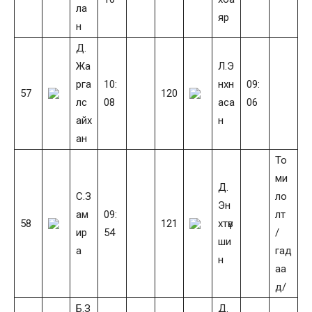
ла
яр
н
Д.
Жа
Л.Э
рга
10:
нхн
09:
57
120
лс
08
аса
06
айх
н
ан
То
ми
Д.
С.З
ло
Эн
ам
09:
лт
58
121
хтүв
ир
54
/
ши
а
гад
н
аа
д/
Б.З
Д.