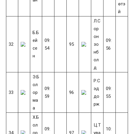
өтэ
й
Л.С
ор
Б.Б
он
ей
09:
09:
32
95
зо
се
54
56
нб
н
ол
д
Э.Б
Р.С
ол
09:
эд
09:
33
ор
96
59
до
55
ма
рж
а
Х.Б
ол
Ц.Т
09:
10:
34
ор
97
ува