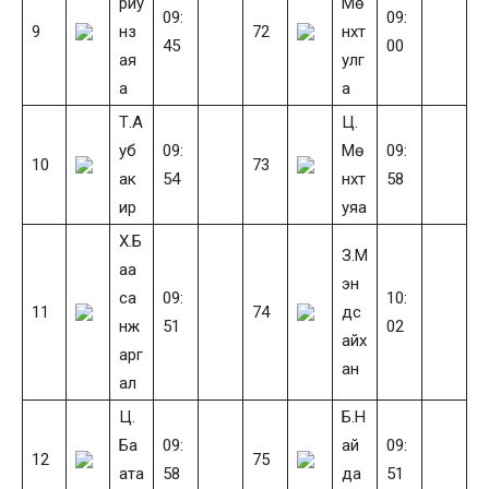
риу
Мө
09:
09:
9
нз
72
нхт
45
00
ая
улг
а
а
Т.А
Ц.
уб
09:
Мө
09:
10
73
ак
54
нхт
58
ир
уяа
Х.Б
З.М
аа
эн
са
09:
10:
11
74
дс
нж
51
02
айх
арг
ан
ал
Ц.
Б.Н
Ба
09:
ай
09:
12
75
ата
58
да
51