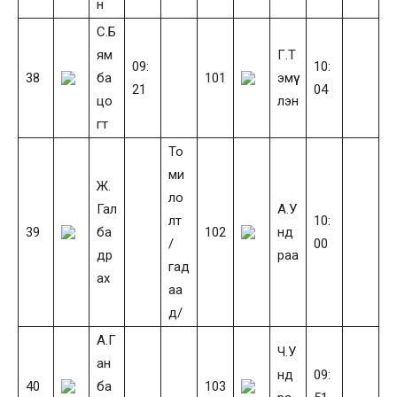
н
С.Б
ям
Г.Т
09:
10:
38
ба
101
эмүү
21
04
цо
лэн
гт
То
ми
Ж.
ло
Гал
А.У
лт
10:
39
ба
102
нд
/
00
др
раа
гад
ах
аа
д/
А.Г
Ч.У
ан
нд
09:
40
ба
103