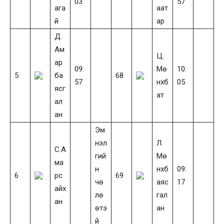
03
57
ага
аат
й
ар
Д.
Ам
Ц.
ар
09:
Мө
10:
5
ба
68
57
нхб
05
ясг
ат
ал
ан
Эм
нэл
Л.
С.А
гий
Мө
ма
н
нхб
09:
6
рс
69
чө
аяс
17
айх
лө
гал
ан
өтэ
ан
й