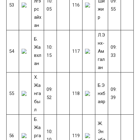
лгэ
10:
Ши
09:
53
116
рс
05
жи
55
айх
р
ан
Л.Э
Б.
нх-
Жа
10:
09:
54
117
Ам
вхл
15
33
гал
ан
ан
Х.
Жа
Б.Э
09:
09:
55
нга
118
нхб
52
39
бы
аяр
л
Б.
Ж.
Жа
10:
Эн
56
рга
119
10
хба