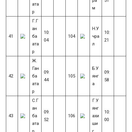
ра
51
ата
м
р
Г.Г
ан
Н.У
10:
10:
41
ба
104
чра
04
21
ата
л
р
Ж.
Ган
Б.У
09:
09:
42
ба
105
янг
44
58
ата
а
р
С.Г
Г.У
ан
янг
09:
10:
43
ба
106
ахи
52
00
ата
ши
р
г