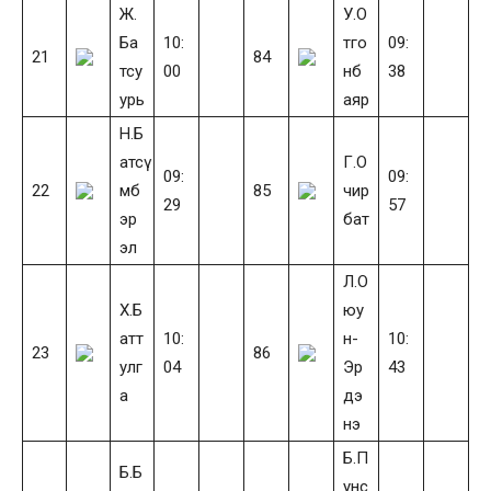
Ж.
У.О
Ба
10:
тго
09:
21
84
тсу
00
нб
38
урь
аяр
Н.Б
атсү
Г.О
09:
09:
22
мб
85
чир
29
57
эр
бат
эл
Л.О
Х.Б
юу
атт
10:
н-
10:
23
86
улг
04
Эр
43
а
дэ
нэ
Б.П
Б.Б
унс