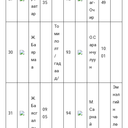
35
аг-
49
аат
Оч
ар
ир
То
ми
Ж.
О.С
ло
Ба
ара
лт
10:
30
яр
93
нчу
/
01
ма
луу
гад
а
н
аа
д/
Эм
нэл
Ж.
М.
гий
Ба
09:
Са
н
31
ясг
94
05
рна
чө
ал
й
лө
ан