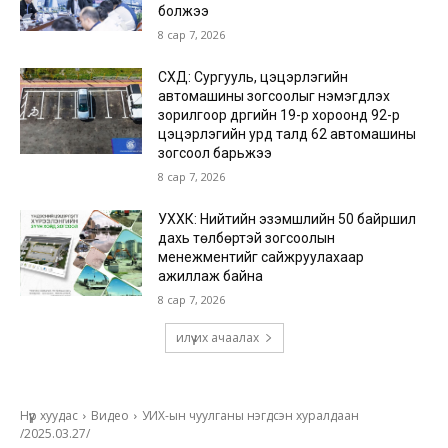
болжээ
8 сар 7, 2026
СХД: Сургууль, цэцэрлэгийн
автомашины зогсоолыг нэмэгдүүлэх
зорилгоор дүүргийн 19-р хороонд 92-р
цэцэрлэгийн урд талд 62 автомашины
зогсоол барьжээ
8 сар 7, 2026
УХХК: Нийтийн эзэмшлийн 50 байршил
дахь төлбөртэй зогсоолын
менежментийг сайжруулахаар
ажиллаж байна
8 сар 7, 2026
илүү их ачаалах