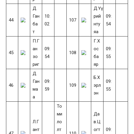
Д.
Д.Үү
Ган
10:
рий
09:
44
107
ба
02
нту
54
т
яа
П.Г
Г.Х
ан
09:
ос
09:
45
108
зо
54
ба
55
риг
яр
Д.
Б.Х
Ган
09:
09:
46
109
эрл
ма
59
55
эн
а
То
ми
Да
Л.Г
ло
в.Ц
ант
лт
огт
09:
47
110