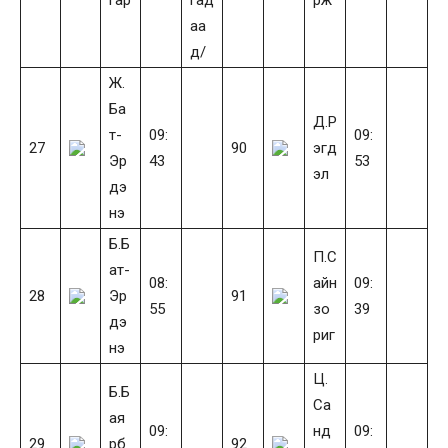
аа
д/
Ж.
Ба
Д.Р
т-
09:
09:
27
90
эгд
Эр
43
53
эл
дэ
нэ
Б.Б
П.С
ат-
08:
айн
09:
28
Эр
91
55
зо
39
дэ
риг
нэ
Ц.
Б.Б
Са
ая
09:
нд
09:
29
рб
92