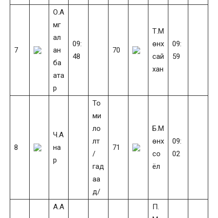
О.А
мг
Т.М
ал
09:
өнх
09:
7
ан
70
48
сай
59
ба
хан
ата
р
То
ми
ло
Б.М
Ч.А
лт
өнх
09:
8
на
71
/
со
02
р
гад
ёл
аа
д/
А.А
П.