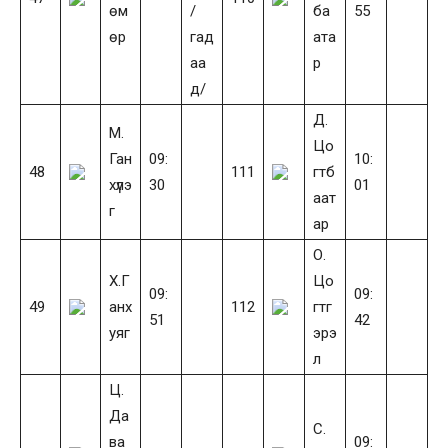
өм
/
ба
55
өр
гад
ата
аа
р
д/
Д.
М.
Цо
Ган
09:
10:
48
111
гтб
хүлэ
30
01
аат
г
ар
О.
Х.Г
Цо
09:
09:
49
анх
112
гтг
51
42
уяг
эрэ
л
Ц.
Да
С.
ва
09: