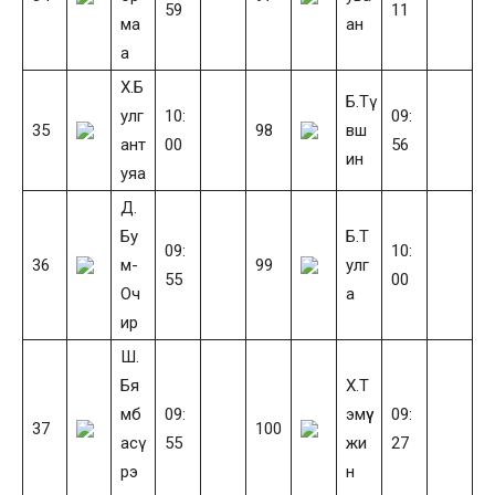
59
11
ма
ан
а
Х.Б
Б.Тү
улг
10:
09:
35
98
вш
ант
00
56
ин
уяа
Д.
Бу
Б.Т
09:
10:
36
м-
99
улг
55
00
Оч
а
ир
Ш.
Бя
Х.Т
мб
09:
эмүү
09:
37
100
асү
55
жи
27
рэ
н