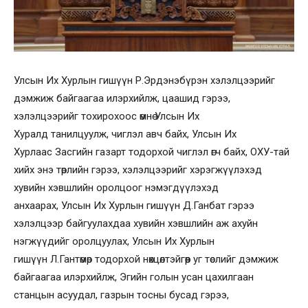
Улсын Их Хурлын гишүүн Р.Эрдэнэбүрэн хэлэлцээрийг
дэмжиж байгаагаа илэрхийлж, цаашид гэрээ,
хэлэлцээрийг тохирохоос өмнө Улсын Их
Хуралд танилцуулж, чиглэл авч байх, Улсын Их
Хурлаас Засгийн газарт тодорхой чиглэл өгч байх, ОХУ-тай
хийх энэ төрлийн гэрээ, хэлэлцээрийг хэрэгжүүлэхэд
хувийн хэвшлийн оролцоог нэмэгдүүлэхэд
анхаарах, Улсын Их Хурлын гишүүн Д.Ганбат гэрээ
хэлэлцээр байгуулахдаа хувийн хэвшлийн аж ахуйн
нэгжүүдийг оролцуулах, Улсын Их Хурлын
гишүүн Л.Гантөмөр тодорхой нөхцөлтэйгөөр уг төслийг дэмжиж
байгаагаа илэрхийлж, Эгийн голын усан цахилгаан
станцын асуудал, газрын тосны бусад гэрээ,