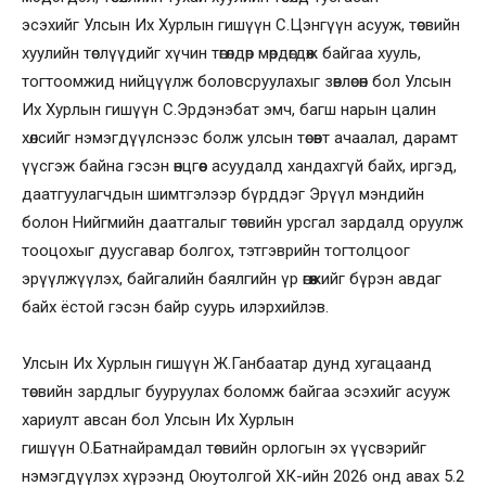
эсэхийг Улсын Их Хурлын гишүүн С.Цэнгүүн асууж, төсвийн
хуулийн төслүүдийг хүчин төгөлдөр мөрдөгдөж байгаа хууль,
тогтоомжид нийцүүлж боловсруулахыг зөвлөсөн бол Улсын
Их Хурлын гишүүн С.Эрдэнэбат эмч, багш нарын цалин
хөлсийг нэмэгдүүлснээс болж улсын төсөвт ачаалал, дарамт
үүсгэж байна гэсэн өнцгөөс асуудалд хандахгүй байх, иргэд,
даатгуулагчдын шимтгэлээр бүрддэг Эрүүл мэндийн
болон Нийгмийн даатгалыг төсвийн урсгал зардалд оруулж
тооцохыг дуусгавар болгох, тэтгэврийн тогтолцоог
эрүүлжүүлэх, байгалийн баялгийн үр өгөөжийг бүрэн авдаг
байх ёстой гэсэн байр суурь илэрхийлэв.
Улсын Их Хурлын гишүүн Ж.Ганбаатар дунд хугацаанд
төсвийн зардлыг бууруулах боломж байгаа эсэхийг асууж
хариулт авсан бол Улсын Их Хурлын
гишүүн О.Батнайрамдал төсвийн орлогын эх үүсвэрийг
нэмэгдүүлэх хүрээнд Оюутолгой ХК-ийн 2026 онд авах 5.2