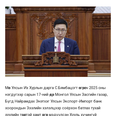
Мөн Улсын Их Хурлын дарга С.Бямбацогт өнгөрөгч 2025 оны
нэгдүгээр сарын 17-ний өдөр Монгол Улсын Засгийн газар,
Бүгд Найрамдах Энэтхэг Улсын Экспорт-Импорт банк
хоорондын Зээлийн хэлэлцээр соёрхон батлах тухай
хуулийн төсөлтэй хамт өргөн мэдүүлсэн Хууль хүчингүй