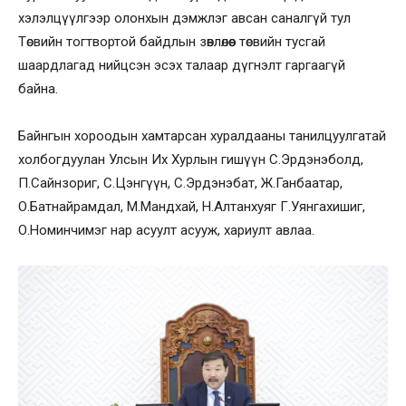
хэлэлцүүлгээр олонхын дэмжлэг авсан саналгүй тул
Төсвийн тогтвортой байдлын зөвлөлөөс төсвийн тусгай
шаардлагад нийцсэн эсэх талаар дүгнэлт гаргаагүй
байна.
Байнгын хороодын хамтарсан хуралдааны танилцуулгатай
холбогдуулан Улсын Их Хурлын гишүүн С.Эрдэнэболд,
П.Сайнзориг, С.Цэнгүүн, С.Эрдэнэбат, Ж.Ганбаатар,
О.Батнайрамдал, М.Мандхай, Н.Алтанхуяг Г.Уянгахишиг,
О.Номинчимэг нар асуулт асууж, хариулт авлаа.