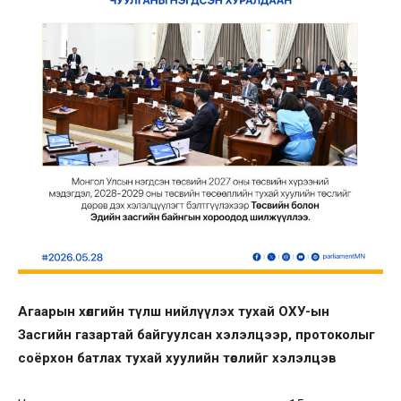
Агаарын хөлгийн түлш нийлүүлэх тухай ОХУ-ын
Засгийн газартай байгуулсан хэлэлцээр, протоколыг
соёрхон батлах тухай хуулийн төслийг хэлэлцэв