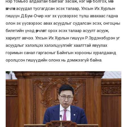
нэр томьёо алдаатай байгааг засаж, нэг мөр болгох, мөн
өмчлөх асуудал тусгагдсан эсэх талаар, Улсын Их Хурлын
гишүүн Д.Бум-Очир нэг эх үүсвэрээс түлш авахаас гадна
олон эх үүсвэрээс авах асуудлыг судалсан эсэх, онгоцны
билетийн үнэд өөрчлөлт орох эсэх талаар асуулт асууж,
хариулт авчээ. Улсын Их Хурлын гишүүн Р.Эрдэнэбүрэн уг
асуудлыг хэлэлцэх хэлэлцүүлгийг хаалттай явуулах
горимын санал гаргасныг Байнгын хорооны хуралдаанд
оролцсон гишүүдийн олонх нь дэмжээгүй байна.