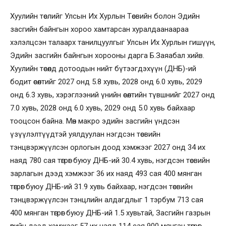
Хуулийн төслийг Улсын Их Хурлын Төсвийн болон Эдийн
засгийн байнгын хороо хамтарсан хуралдаанаараа
хэлэлцсэн талаарх танилцуулгыг Улсын Их Хурлын гишүүн,
Эдийн засгийн байнгын хорооны дарга Б.Заяабал хийв.
Хуулийн төсөлд дотоодын нийт бүтээгдэхүүн (ДНБ)-ий
бодит өсөлтийг 2027 онд 5.8 хувь, 2028 онд 6.0 хувь, 2029
онд 6.3 хувь, хэрэглээний үнийн өсөлтийн түвшнийг 2027 онд
7.0 хувь, 2028 онд 6.0 хувь, 2029 онд 5.0 хувь байхаар
тооцсон байна. Мөн макро эдийн засгийн үндсэн
үзүүлэлтүүдтэй уялдуулан нэгдсэн төсвийн
тэнцвэржүүлсэн орлогын доод хэмжээг 2027 онд 34 их
наяд 780 сая төгрөг буюу ДНБ-ий 30.4 хувь, нэгдсэн төсвийн
зарлагын дээд хэмжээг 36 их наяд 493 сая 400 мянган
төгрөг буюу ДНБ-ий 31.9 хувь байхаар, нэгдсэн төсвийн
тэнцвэржүүлсэн тэнцлийн алдагдлыг 1 тэрбум 713 сая
400 мянган төгрөг буюу ДНБ-ий 1.5 хувьтай, Засгийн газрын
өрийн дээд хэмжээг 57 их наяд 114 сая 900 мянган төгрөг