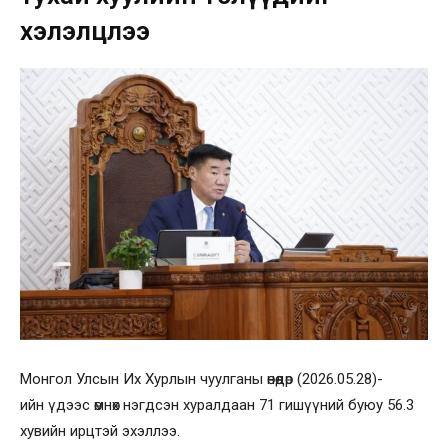
хэлэлцлээ
Монгол Улсын Их Хурлын чуулганы өнөөдөр (2026.05.28)-
ийн үдээс өмнөх нэгдсэн хуралдаан 71 гишүүний буюу 56.3
хувийн ирцтэй эхэллээ.