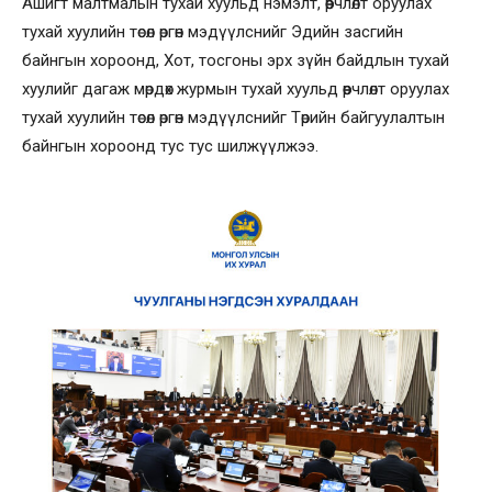
Ашигт малтмалын тухай хуульд нэмэлт, өөрчлөлт оруулах
тухай хуулийн төсөл өргөн мэдүүлснийг Эдийн засгийн
байнгын хороонд, Хот, тосгоны эрх зүйн байдлын тухай
хуулийг дагаж мөрдөх журмын тухай хуульд өөрчлөлт оруулах
тухай хуулийн төсөл өргөн мэдүүлснийг Төрийн байгуулалтын
байнгын хороонд тус тус шилжүүлжээ.