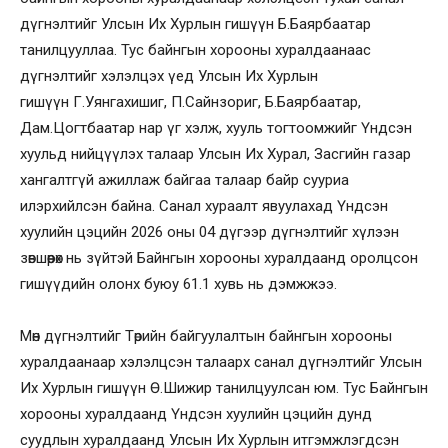
дүгнэлтийг Улсын Их Хурлын гишүүн Б.Баярбаатар
танилцууллаа. Тус байнгын хорооны хуралдаанаас
дүгнэлтийг хэлэлцэх үед Улсын Их Хурлын
гишүүн Г.Уянгахишиг, П.Сайнзориг, Б.Баярбаатар,
Дам.Цогтбаатар нар үг хэлж, хууль тогтоомжийг Үндсэн
хуульд нийцүүлэх талаар Улсын Их Хурал, Засгийн газар
хангалтгүй ажиллаж байгаа талаар байр сууриа
илэрхийлсэн байна. Санал хураалт явуулахад Үндсэн
хуулийн цэцийн 2026 оны 04 дүгээр дүгнэлтийг хүлээн
зөвшөөрөх нь зүйтэй Байнгын хорооны хуралдаанд оролцсон
гишүүдийн олонх буюу 61.1 хувь нь дэмжжээ.
Мөн дүгнэлтийг Төрийн байгуулалтын байнгын хорооны
хуралдаанаар хэлэлцсэн талаарх санал дүгнэлтийг Улсын
Их Хурлын гишүүн Ө.Шижир танилцуулсан юм. Тус Байнгын
хорооны хуралдаанд Үндсэн хуулийн цэцийн дунд
суудлын хуралдаанд Улсын Их Хурлын итгэмжлэгдсэн