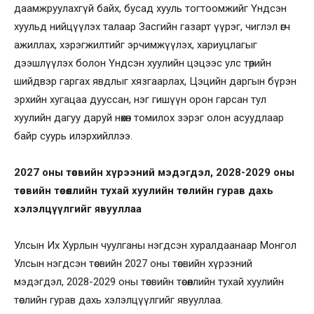
даамжруулахгүй байх, бусад хууль тогтоомжийг Үндсэн
хуульд нийцүүлэх талаар Засгийн газарт үүрэг, чиглэл өгч
ажиллах, хэрэгжилтийг эрчимжүүлэх, хариуцлагыг
дээшлүүлэх болон Үндсэн хуулийн цэцээс улс төрийн
шийдвэр гаргах явдлыг хязгаарлах, Цэцийн даргын бүрэн
эрхийн хугацаа дууссан, нэг гишүүн орон гарсан тул
хуулийн дагуу даруй нөхөн томилох зэрэг олон асуудлаар
байр суурь илэрхийллээ.
2027 оны төсвийн хүрээний мэдэгдэл, 2028-2029 оны
төсвийн төсөөллийн тухай хуулийн төслийн гурав дахь
хэлэлцүүлгийг явууллаа
Улсын Их Хурлын чуулганы нэгдсэн хуралдаанаар Монгол
Улсын нэгдсэн төсвийн 2027 оны төсвийн хүрээний
мэдэгдэл, 2028-2029 оны төсвийн төсөөллийн тухай хуулийн
төслийн гурав дахь хэлэлцүүлгийг явууллаа.