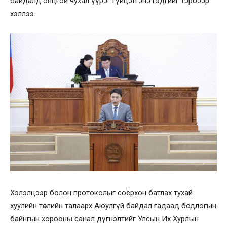
байдалд онцгой чухал үүрэг гүйцэтгэнэ гэдгийг тэрбээр
хэллээ.
Хэлэлцээр болон протоколыг соёрхон батлах тухай
хуулийн төслийн талаарх Аюулгүй байдал гадаад бодлогын
байнгын хорооны санал дүгнэлтийг Улсын Их Хурлын