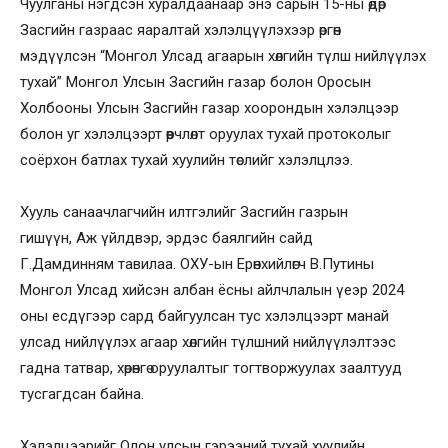
Чуулганы нэгдсэн хуралдаанаар энэ сарын 15-ны өдөр
Засгийн газраас яаралтай хэлэлцүүлэхээр өргөн
мэдүүлсэн “Монгол Улсад агаарын хөлгийн түлш нийлүүлэх
тухай” Монгол Улсын Засгийн газар болон Оросын
Холбооны Улсын Засгийн газар хоорондын хэлэлцээр
болон уг хэлэлцээрт өөрчлөлт оруулах тухай протоколыг
соёрхон батлах тухай хуулийн төслийг хэлэлцлээ.
Хууль санаачлагчийн илтгэлийг Засгийн газрын
гишүүн, Аж үйлдвэр, эрдэс баялгийн сайд
Г.Дамдинням тавилаа. ОХУ-ын Ерөнхийлөгч В.Путины
Монгол Улсад хийсэн албан ёсны айлчлалын үеэр 2024
оны есдүгээр сард байгуулсан тус хэлэлцээрт манай
улсад нийлүүлэх агаар хөлгийн түлшний нийлүүлэлтээс
гадна татвар, хөрөнгө оруулалтыг тогтворжуулах заалтууд
тусгагдсан байна.
Хэлэлцээрийг Олон улсын гэрээний тухай хуулийн