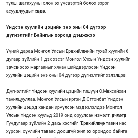
түлш, шатахууны олон эх үүсвэртэй болох зэрэг
асуудлуудыг хөндөв.
Үндсэн хуулийн цэцийн энэ оны 04 дүгээр
дүгнэлтийг Байнгын хороод дэмжжээ
Үүний дараа Монгол Улсын Ерөнхийлөгчийн тухай хуулийн 6
дугаар зүйлийн 1 дэх хэсэг Монгол Улсын Үндсэн хуулийг
зөрчсөн эсэх маргааныг хянан шийдвэрлэсэн Үндсэн
хуулийн цэцийн энэ оны 04 дүгээр дүгнэлтийг хэлэлцэв.
Дүгнэлтийг Үндсэн хуулийн цэцийн гишүүн О.Мөнхсайхан
танилцууллаа. Монгол Улсын иргэн Д.Отгонбат Үндсэн
хуулийн цэцэд хандан ирүүлсэн мэдээлэлдээ Монгол
Улсын Үндсэн хуульд 2019 онд оруулсан нэмэлт, өөрчлөлтөөр
Гучдугаар зүйлийн 2 дахь хэсгийг “Ерөнхийлөгчөөр тавин нас
хүрсэн, сүүлийн таваас доошгүй жил эх орондоо байнга