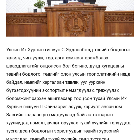
Улсын Их Хурлын гишүүн С.Эрдэнэболд төсвийн бодлогыг
хөгжилд чиглүүлж, төсөл, арга хэмжээг эрэмбэлэх
шаардлагатайг онцолсон бол богино, дунд хугацааны
төсвийн бодлого, төсөөллийг олон улсын геополитикийн нөхцөл
байдал, нөлөөллийг харгалзан төлөвлөж, уул уурхайн
бүтээгдэхүүний экспортыг нэмэгдүүлэх, төрөлжүүлэх
боломжийг хэрхэн ашиглахаар тооцсон тухай Улсын Их
Хурлын гишүүн П.Сайнзориг асууж, хариулт авсан юм.
Засгийн газраас өргөн мэдүүлээд байгаа татварын
хуулиудад нэмэлт, өөрчлөлт оруулах тухай хуулийн төслүүдэд
тусгагдсан бодлогын зорилтуудыг төсвийн хүрээний
мэдэгдэл, төсөөллийн тухай хуулийн төсөлд тусгасан