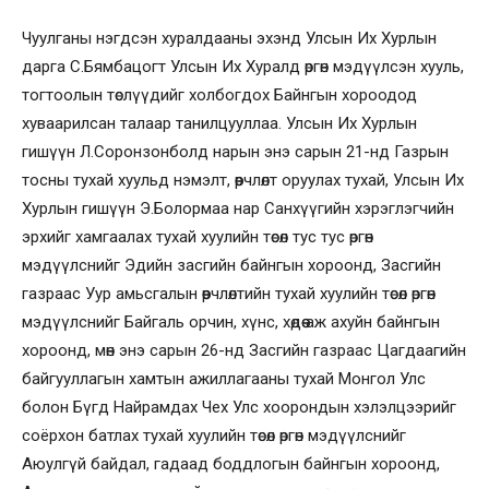
Чуулганы нэгдсэн хуралдааны эхэнд Улсын Их Хурлын
дарга С.Бямбацогт Улсын Их Хуралд өргөн мэдүүлсэн хууль,
тогтоолын төслүүдийг холбогдох Байнгын хороодод
хуваарилсан талаар танилцууллаа. Улсын Их Хурлын
гишүүн Л.Соронзонболд нарын энэ сарын 21-нд Газрын
тосны тухай хуульд нэмэлт, өөрчлөлт оруулах тухай, Улсын Их
Хурлын гишүүн Э.Болормаа нар Санхүүгийн хэрэглэгчийн
эрхийг хамгаалах тухай хуулийн төсөл тус тус өргөн
мэдүүлснийг Эдийн засгийн байнгын хороонд, Засгийн
газраас Уур амьсгалын өөрчлөлтийн тухай хуулийн төсөл өргөн
мэдүүлснийг Байгаль орчин, хүнс, хөдөө аж ахуйн байнгын
хороонд, мөн энэ сарын 26-нд Засгийн газраас Цагдаагийн
байгууллагын хамтын ажиллагааны тухай Монгол Улс
болон Бүгд Найрамдах Чех Улс хоорондын хэлэлцээрийг
соёрхон батлах тухай хуулийн төсөл өргөн мэдүүлснийг
Аюулгүй байдал, гадаад боддлогын байнгын хороонд,