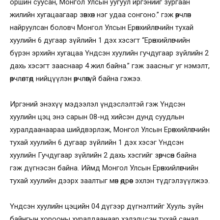
оршин суусан, Монгол Улсын уугуул иргэнийг зургаан
жилийн хугацаагаар зөвхөн нэг удаа сонгоно.” гэж өөрчлөн
найруулсан боловч Монгол Улсын Ерөнхийлөгчийн тухай
хуулийн 6 дугаар зүйлийн 1 дэх хэсэгт “Ерөнхийлөгчийн
бүрэн эрхийн хугацаа Үндсэн хуулийн гучдугаар зүйлийн 2
дахь хэсэгт зааснаар 4 жил байна.” гэж заасныг уг нэмэлт,
өөрчлөлтөд нийцүүлэн өөрчлөөгүй байна гэжээ.
Иргэний энэхүү мэдээлэл үндэслэлтэй гэж Үндсэн
хуулийн цэц энэ сарын 08-нд хийсэн дунд суудлын
хуралдаанаараа шийдвэрлэж, Монгол Улсын Ерөнхийлөгчийн
тухай хуулийн 6 дугаар зүйлийн 1 дэх хэсэг Үндсэн
хуулийн Гучдугаар зүйлийн 2 дахь хэсгийг зөрчсөн байна
гэж дүгнэсэн байна. Иймд Монгол Улсын Ерөнхийлөгчийн
тухай хуулийн дээрх заалтыг мөн өдрөөс эхлэн түдгэлзүүлжээ.
Үндсэн хуулийн цэцийн 04 дүгээр дүгнэлтийг Хууль зүйн
байнгын хорооны хуралдаанаар хэлэлцсэн тухай санал