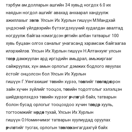
тэрбум ам.долларын ашгийн 34 хувьд ногдох 6.0 их
наядын ногдол ашгийг авахад анхаарал хандуулж
ажиллахыг зөвлөв. Улсын Их Хурлын гишүүн М.Мандхай
үндэсний үйлдвэрийн бүтээгдэхүүний худалдан авалтад
ногдуулж байгаа нэмэгдсэн өртгийн албан татварыг 100
хувь буцаан олгох саналыг унагасанд харамсаж байгаагаа
илэрхийлэв. Улсын Их Хурлын гишүүн Н.Алтанхуяг улсын
төсвөөр дамжуулан ард иргэдийн амьдрал, амьжиргааг
сайжруулах, хүн амын орлогыг дэмжих бодлого явуулах
ёстойг онцолсон бол Улсын Их Хурлын
гишүүн Г.Уянгахишиг төсвийн хүрээ, төсөөллийг төлөвлөхдөө орон
зайн хүчин зүйлийг тооцох, төсвийн тодотголыг хэлэлцэн
шийдвэрлэхдээ төсвийн хүрээг өөрчлөхгүй байх, татварын
болон бусад орлогыг тооцохдоо хүчин төлөвдөр хууль,
тогтоомжийг мөрдөх тухай, Улсын Их Хурлын
гишүүн О.Номинчимэг татварын хуулиудад оруулах
өөрчлөлтийг тусгах, орлогын төлөвлөгөө хангагдахгүй байх