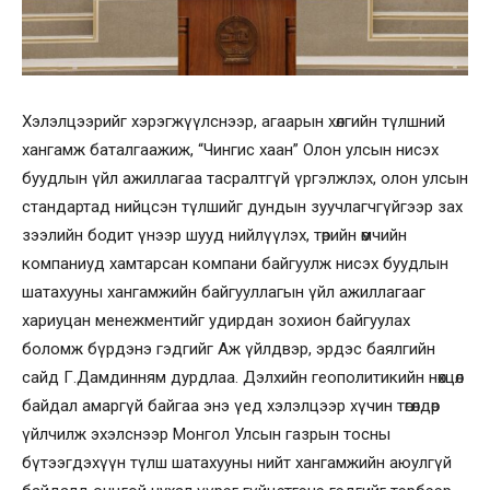
Хэлэлцээрийг хэрэгжүүлснээр, агаарын хөлгийн түлшний
хангамж баталгаажиж, “Чингис хаан” Олон улсын нисэх
буудлын үйл ажиллагаа тасралтгүй үргэлжлэх, олон улсын
стандартад нийцсэн түлшийг дундын зуучлагчгүйгээр зах
зээлийн бодит үнээр шууд нийлүүлэх, төрийн өмчийн
компаниуд хамтарсан компани байгуулж нисэх буудлын
шатахууны хангамжийн байгууллагын үйл ажиллагааг
хариуцан менежментийг удирдан зохион байгуулах
боломж бүрдэнэ гэдгийг Аж үйлдвэр, эрдэс баялгийн
сайд Г.Дамдинням дурдлаа. Дэлхийн геополитикийн нөхцөл
байдал амаргүй байгаа энэ үед хэлэлцээр хүчин төгөлдөр
үйлчилж эхэлснээр Монгол Улсын газрын тосны
бүтээгдэхүүн түлш шатахууны нийт хангамжийн аюулгүй