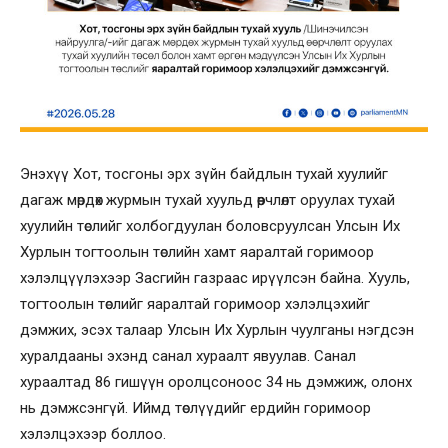
Энэхүү Хот, тосгоны эрх зүйн байдлын тухай хуулийг
дагаж мөрдөх журмын тухай хуульд өөрчлөлт оруулах тухай
хуулийн төслийг холбогдуулан боловсруулсан Улсын Их
Хурлын тогтоолын төслийн хамт яаралтай горимоор
хэлэлцүүлэхээр Засгийн газраас ирүүлсэн байна. Хууль,
тогтоолын төслийг яаралтай горимоор хэлэлцэхийг
дэмжих, эсэх талаар Улсын Их Хурлын чуулганы нэгдсэн
хуралдааны эхэнд санал хураалт явуулав. Санал
хураалтад 86 гишүүн оролцсоноос 34 нь дэмжиж, олонх
нь дэмжсэнгүй. Иймд төслүүдийг ердийн горимоор
хэлэлцэхээр боллоо.