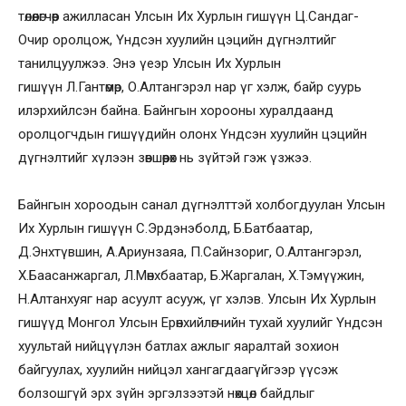
төлөөлөгчөөр ажилласан Улсын Их Хурлын гишүүн Ц.Сандаг-
Очир оролцож, Үндсэн хуулийн цэцийн дүгнэлтийг
танилцуулжээ. Энэ үеэр Улсын Их Хурлын
гишүүн Л.Гантөмөр, О.Алтангэрэл нар үг хэлж, байр суурь
илэрхийлсэн байна. Байнгын хорооны хуралдаанд
оролцогчдын гишүүдийн олонх Үндсэн хуулийн цэцийн
дүгнэлтийг хүлээн зөвшөөрөх нь зүйтэй гэж үзжээ.
Байнгын хороодын санал дүгнэлттэй холбогдуулан Улсын
Их Хурлын гишүүн С.Эрдэнэболд, Б.Батбаатар,
Д.Энхтүвшин, А.Ариунзаяа, П.Сайнзориг, О.Алтангэрэл,
Х.Баасанжаргал, Л.Мөнхбаатар, Б.Жаргалан, Х.Тэмүүжин,
Н.Алтанхуяг нар асуулт асууж, үг хэлэв. Улсын Их Хурлын
гишүүд Монгол Улсын Ерөнхийлөгчийн тухай хуулийг Үндсэн
хуультай нийцүүлэн батлах ажлыг яаралтай зохион
байгуулах, хуулийн нийцэл хангагдаагүйгээр үүсэж
болзошгүй эрх зүйн эргэлзээтэй нөхцөл байдлыг