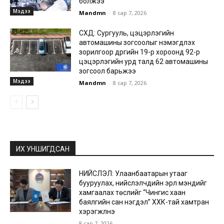
болжээ
Мэдээ
Mandmn
-
8 сар 7, 2026
СХД: Сургууль, цэцэрлэгийн
автомашины зогсоолыг нэмэгдүүлэх
зорилгоор дүүргийн 19-р хороонд 92-р
цэцэрлэгийн урд талд 62 автомашины
зогсоол барьжээ
Мэдээ
Mandmn
-
8 сар 7, 2026
ИХ УНШИГДСАН
НИЙСЛЭЛ: Улаанбаатарын утааг
бууруулах, нийслэлчүүдийн эрүүл мэндийг
хамгаалах төслийг “Чингис хаан
баялгийн сан нэгдэл” ХХК-тай хамтран
хэрэгжүүлнэ
8 сар 7, 2026