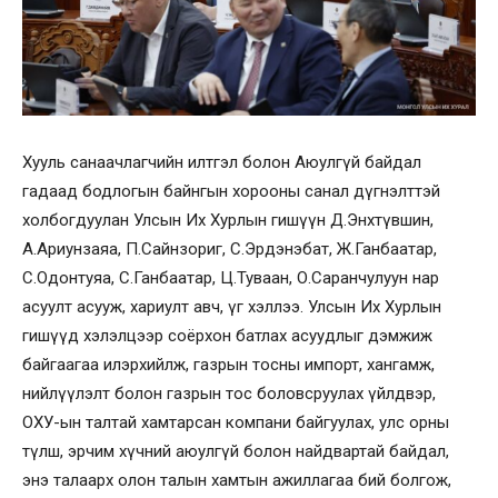
Хууль санаачлагчийн илтгэл болон Аюулгүй байдал
гадаад бодлогын байнгын хорооны санал дүгнэлттэй
холбогдуулан Улсын Их Хурлын гишүүн Д.Энхтүвшин,
А.Ариунзаяа, П.Сайнзориг, С.Эрдэнэбат, Ж.Ганбаатар,
С.Одонтуяа, С.Ганбаатар, Ц.Туваан, О.Саранчулуун нар
асуулт асууж, хариулт авч, үг хэллээ. Улсын Их Хурлын
гишүүд хэлэлцээр соёрхон батлах асуудлыг дэмжиж
байгаагаа илэрхийлж, газрын тосны импорт, хангамж,
нийлүүлэлт болон газрын тос боловсруулах үйлдвэр,
ОХУ-ын талтай хамтарсан компани байгуулах, улс орны
түлш, эрчим хүчний аюулгүй болон найдвартай байдал,
энэ талаарх олон талын хамтын ажиллагаа бий болгож,