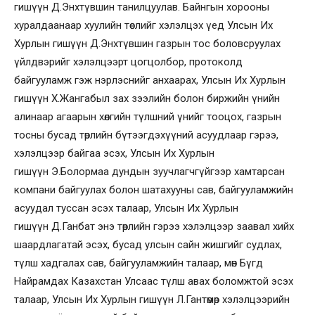
гишүүн Д.Энхтүвшин танилцуулав. Байнгын хорооны
хуралдаанаар хуулийн төслийг хэлэлцэх үед Улсын Их
Хурлын гишүүн Д.Энхтүвшин газрын тос боловсруулах
үйлдвэрийг хэлэлцээрт цогцолбор, протоколд
байгууламж гэж нэрлэснийг анхаарах, Улсын Их Хурлын
гишүүн Х.Жангабыл зах зээлийн болон биржийн үнийн
алинаар агаарын хөлгийн түлшний үнийг тооцох, газрын
тосны бусад төрлийн бүтээгдэхүүний асуудлаар гэрээ,
хэлэлцээр байгаа эсэх, Улсын Их Хурлын
гишүүн Э.Болормаа дундын зуучлагчгүйгээр хамтарсан
компани байгуулах болон шатахууны сав, байгууламжийн
асуудал туссан эсэх талаар, Улсын Их Хурлын
гишүүн Д.Ганбат энэ төрлийн гэрээ хэлэлцээр заавал хийх
шаардлагатай эсэх, бусад улсын сайн жишгийг судлах,
түлш хадгалах сав, байгууламжийн талаар, мөн Бүгд
Найрамдах Казахстан Улсаас түлш авах боломжтой эсэх
талаар, Улсын Их Хурлын гишүүн Л.Гантөмөр хэлэлцээрийн