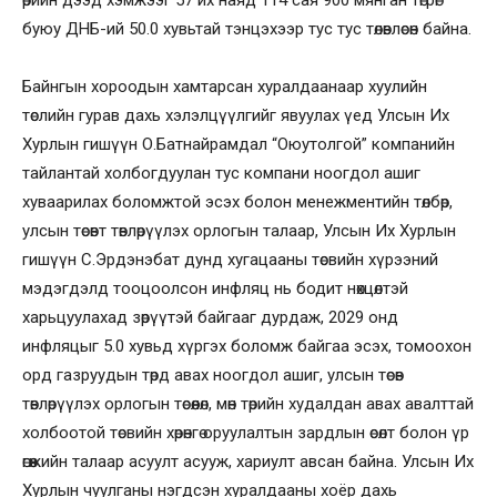
буюу ДНБ-ий 50.0 хувьтай тэнцэхээр тус тус төлөвлөсөн байна.
Байнгын хороодын хамтарсан хуралдаанаар хуулийн
төслийн гурав дахь хэлэлцүүлгийг явуулах үед Улсын Их
Хурлын гишүүн О.Батнайрамдал “Оюутолгой” компанийн
тайлантай холбогдуулан тус компани ноогдол ашиг
хуваарилах боломжтой эсэх болон менежментийн төлбөр,
улсын төсөвт төвлөрүүлэх орлогын талаар, Улсын Их Хурлын
гишүүн С.Эрдэнэбат дунд хугацааны төсвийн хүрээний
мэдэгдэлд тооцоолсон инфляц нь бодит нөхцөлтэй
харьцуулахад зөрүүтэй байгааг дурдаж, 2029 онд
инфляцыг 5.0 хувьд хүргэх боломж байгаа эсэх, томоохон
орд газруудын төрд авах ноогдол ашиг, улсын төсөв
төвлөрүүлэх орлогын төсөөлөл, мөн төрийн худалдан авах авалттай
холбоотой төсвийн хөрөнгө оруулалтын зардлын өсөлт болон үр
өгөөжийн талаар асуулт асууж, хариулт авсан байна. Улсын Их
Хурлын чуулганы нэгдсэн хуралдааны хоёр дахь