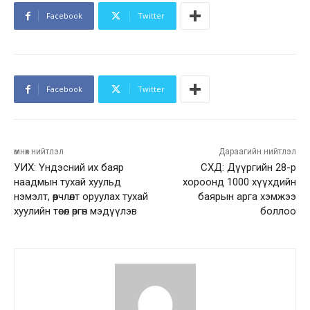
Facebook
Twitter
Facebook
Twitter
өмнөх нийтлэл
Дараагийн нийтлэл
УИХ: Үндэсний их баяр
СХД: Дүүргийн 28-р
наадмын тухай хуульд
хороонд 1000 хүүхдийн
нэмэлт, өөрчлөлт оруулах тухай
баярын арга хэмжээ
хуулийн төсөл өргөн мэдүүлэв
боллоо