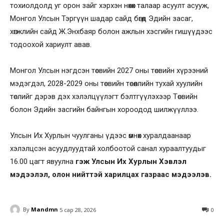
тохиолдолд уг орон зайг хэрхэн нөхөх талаар асуулт асууж,
Монгол Улсын Тэргүүн шадар сайд бөгөөд Эдийн засаг,
хөгжлийн сайд Ж.Энхбаяр болон ажлын хэсгийн гишүүдээс
тодоохой хариулт авав.
Монгол Улсын нэгдсэн төсвийн 2027 оны төсвийн хүрээний
мэдэгдэл, 2028-2029 оны төсвийн төсөөллийн тухай хуулийн
төслийг дэрэв дэх хэлэлцүүлэгт бэлтгүүлэхээр Төсвийн
болон Эдийн засгийн байнгын хороодод шилжүүллээ.
Улсын Их Хурлын чуулганы үдээс өмнөх хуралдаанаар
хэлэлцсэн асуудлуудтай холбоотой санал хураалтуудыг
16.00 цагт явуулна
гэж Улсын Их Хурлын Хэвлэл
мэдээлэл, олон нийттэй харилцах газраас мэдээлэв.
By
Mandmn
5 сар 28, 2026
0