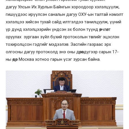
дагуу Улсын Их Хурлын Байнгын хороодоор хэлэлцүүлж,
гишүүдээс ирүүлсэн саналын дагуу ОХУ-ын талтай нэмэлт
хэлэлцээ хийсэн тухай сайд илтгэлдээ танилцуулж, үүний
үр дүнд хэлэлцээрийн үндсэн эх болон түүнд өөрчлөлт
оруулах зургаан зүйл бүхий протоколын төслийг эцэслэн
тохиролцсон гэдгийг мэдээлэв. Засгийн газраас эрх
олгосны дагуу протоколд энэ оны дөрөвдүгээр сарын 17-
ны өдөр Москва хотноо гарын үсэг зурсан байна.