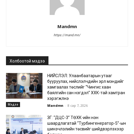
Mandmn
https://mand.mn/
Холбоотой мэдээ
НИЙСЛЭЛ: Улаанбаатарын утааг
бууруулах, нийслэлчүүдийн эрүүл мэндийг
хамгаалах төслийг “Чингис хаан
баялгийн сан нэгдэл” ХХК-тай хамтран
хэрэгжүүлнэ
Мэдээ
Mandmn
-
8 сар 7, 2026
ЗГ: “ДЦС-3” ТӨХК-ийн нэн
шаардлагатай “Турбингенератор-5”-ын
шинэчлэлийн төсвийг шийдвэрлэхээр