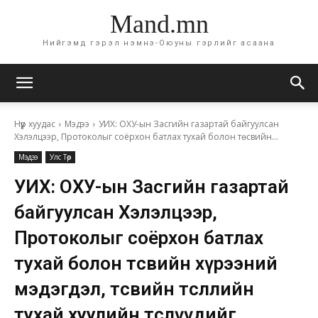
Mand.mn
Нийгэмд гэрэл нэмнэ-Оюуны гэрлийг асаана
Нүүр хуудас
Мэдээ
УИХ: ОХУ-ын Засгийн газартай байгуулсан
Хэлэлцээр, Протоколыг соёрхон батлах тухай болон төсвийн...
Мэдээ
Улс Төр
УИХ: ОХУ-ын Засгийн газартай
байгуулсан Хэлэлцээр,
Протоколыг соёрхон батлах
тухай болон төсвийн хүрээний
мэдэгдэл, төсвийн төсөөллийн
тухай хуулийн төслүүдийг