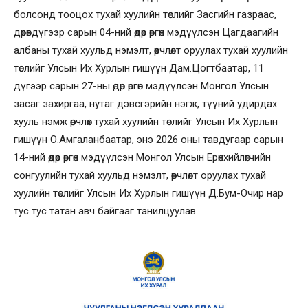
болсонд тооцох тухай хуулийн төслийг Засгийн газраас,
дөрөвдүгээр сарын 04-ний өдөр өргөн мэдүүлсэн Цагдаагийн
албаны тухай хуульд нэмэлт, өөрчлөлт оруулах тухай хуулийн
төслийг Улсын Их Хурлын гишүүн Дам.Цогтбаатар, 11
дүгээр сарын 27-ны өдөр өргөн мэдүүлсэн Монгол Улсын
засаг захиргаа, нутаг дэвсгэрийн нэгж, түүний удирдах
хууль нэмж өөрчлөх тухай хуулийн төслийг Улсын Их Хурлын
гишүүн О.Амгаланбаатар, энэ 2026 оны тавдугаар сарын
14-ний өдөр өргөн мэдүүлсэн Монгол Улсын Ерөнхийлөгчийн
сонгуулийн тухай хуульд нэмэлт, өөрчлөлт оруулах тухай
хуулийн төслийг Улсын Их Хурлын гишүүн Д.Бум-Очир нар
тус тус татан авч байгааг танилцуулав.