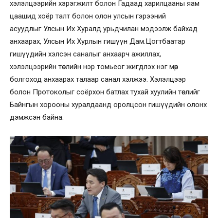
хэлэлцээрийн хэрэгжилт болон Гадаад харилцааны яам
цаашид хоёр талт болон олон улсын гэрээний
асуудлыг Улсын Их Хуралд урьдчилан мэдээлж байхад
анхаарах, Улсын Их Хурлын гишүүн Дам.Цогтбаатар
гишүүдийн хэлсэн саналыг анхаарч ажиллах,
хэлэлцээрийн төслийн нэр томьёог жигдлэх нэг мөр
болгоход анхаарах талаар санал хэлжээ. Хэлэлцээр
болон Протоколыг соёрхон батлах тухай хуулийн төслийг
Байнгын хорооны хуралдаанд оролцсон гишүүдийн олонх
дэмжсэн байна.