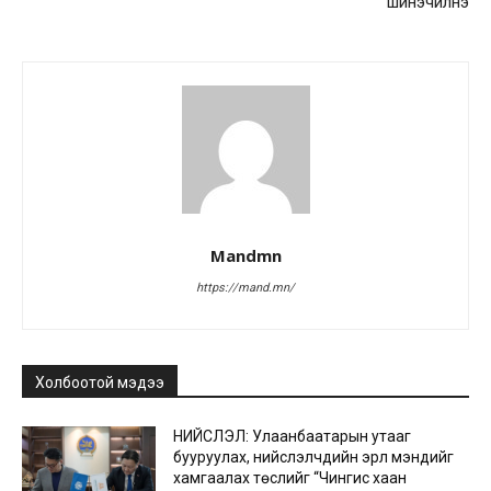
шинэчилнэ
Mandmn
https://mand.mn/
Холбоотой мэдээ
НИЙСЛЭЛ: Улаанбаатарын утааг
бууруулах, нийслэлчүүдийн эрүүл мэндийг
хамгаалах төслийг “Чингис хаан