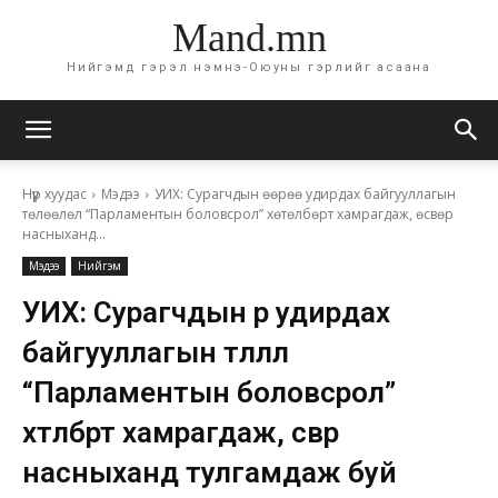
Mand.mn
Нийгэмд гэрэл нэмнэ-Оюуны гэрлийг асаана
Нүүр хуудас
Мэдээ
УИХ: Сурагчдын өөрөө удирдах байгууллагын
төлөөлөл “Парламентын боловсрол” хөтөлбөрт хамрагдаж, өсвөр
насныханд...
Мэдээ
Нийгэм
УИХ: Сурагчдын өөрөө удирдах
байгууллагын төлөөлөл
“Парламентын боловсрол”
хөтөлбөрт хамрагдаж, өсвөр
насныханд тулгамдаж буй