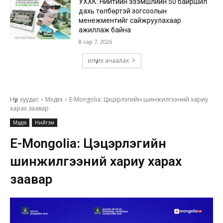
УХХК: Нийтийн эзэмшлийн 50 байршил
дахь төлбөртэй зогсоолын
менежментийг сайжруулахаар
ажиллаж байна
8 сар 7, 2026
илүү их ачаалах