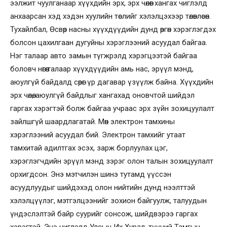
ээлжит чуулганаар хүүхдийн эрх, эрх чөлөөг хангах чиглэлд
анхаарсан хэд хэдэн хуулийн төслийг хэлэлцэхээр төлөвлөсөн.
Тухайлбал, Өсвөр насны хүүхдүүдийн дунд өргөн хэрэглэгдэх
болсон цахилгаан дугуйны хэрэглээний асуудал байгаа.
Нэг талаар авто замын түгжрэлд хэрэгцээтэй байгаа
боловч нөгөө талаар хүүхдүүдийн амь нас, эрүүл мэнд,
аюулгүй байдалд сөрөг үр дагавар үзүүлж байна. Хүүхдийн
эрх чөлөө, аюулгүй байдлыг хангахад оновчтой шийдэл
гаргах хэрэгтэй болж байгаа учраас эрх зүйн зохицуулалт
зайлшгүй шаардлагатай. Мөн электрон тамхины
хэрэглээний асуудал бий. Электрон тамхийг утаат
тамхитай адилтгах эсэх, зарж борлуулах цэг,
хэрэглэгчдийн эрүүл мэнд зэрэг олон талын зохицуулалт
орхигдсон. Энэ мэтчилэн шинэ тутамд үүссэн
асуудлуудыг шийдэхэд олон нийтийн дунд нээлттэй
хэлэлцүүлэг, мэтгэлцээнийг зохион байгуулж, талуудын
үндэслэлтэй байр суурийг сонсож, шийдвэрээ гаргах
хэрэгтэй. Энэ чиглэлд Улсын Их Хурал, түүний Тамгын