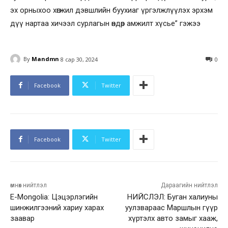
эх орныхоо хөгжил дэвшлийн буухиаг үргэлжлүүлэх эрхэм
дүү нартаа хичээл сурлагын өндөр амжилт хүсье” гэжээ
By
Mandmn
8 сар 30, 2024
0
Facebook
Twitter
Facebook
Twitter
өмнөх нийтлэл
Дараагийн нийтлэл
E-Mongolia: Цэцэрлэгийн
НИЙСЛЭЛ: Буган халиуны
шинжилгээний хариу харах
уулзвараас Маршлын гүүр
заавар
хүртэлх авто замыг хааж,