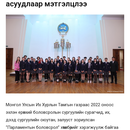
асуудлаар мэтгэлцлээ
Монгол Улсын Их Хурлын Тамгын газраас 2022 оноос
эхлэн ерөнхий боловсролын сургуулийн сурагчид, их,
дээд сургуулийн оюутан, залууст зориулсан
“Парламентын боловсрол” хөтөлбөрийг хэрэгжүүлж байгаа