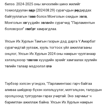
билээ. 2024-2025 оны хичээлийн шинэ жилийг
тохиолдуулан өнөөдөр (2024.08.29) сурагчдын өөрөө удирдах
байгууллагын төлөөлөл болох Монголын охидын зөвлөл,
Монголын хөвгүүдийн зөвлөлийн сурагчид “Парламентын
боловсрол” хөтөлбөрт хамрагдлаа.
Улсын Их Хурлын Тамгын газрын дэд дарга Ү.Амарбат
сурагчидтай уулзаж, хууль тогтоох үйл ажиллагааны
онцлог, Улсын Их Хурлын 2024 оны намрын чуулганаар
хэлэлцэхээр төлөвлөсөн хүүхдийн эрхийг хамгаалах хуулийн
төслийн талаар мэдээлэл өглөө.
Тэрбээр хэлсэн үгэндээ, “Парламентаас гарч байгаа
аливаа шийдвэр бүхэн хэлэлцүүлэг, мэтгэлцээн, талуудын
оролцоонд тулгуурлан гарах учиртай. Энэ зарчмыг ч
баримтлан ажиллаж байна. Улсын Их Хурлын намрын