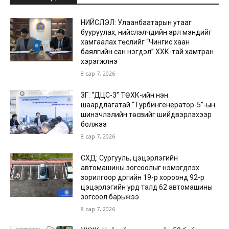
НИЙСЛЭЛ: Улаанбаатарын утааг
бууруулах, нийслэлчүүдийн эрүүл мэндийг
хамгаалах төслийг “Чингис хаан
баялгийн сан нэгдэл” ХХК-тай хамтран
хэрэгжүүлнэ
8 сар 7, 2026
ЗГ: “ДЦС-3” ТӨХК-ийн нэн
шаардлагатай “Турбингенератор-5”-ын
шинэчлэлийн төсвийг шийдвэрлэхээр
болжээ
8 сар 7, 2026
СХД: Сургууль, цэцэрлэгийн
автомашины зогсоолыг нэмэгдүүлэх
зорилгоор дүүргийн 19-р хороонд 92-р
цэцэрлэгийн урд талд 62 автомашины
зогсоол барьжээ
8 сар 7, 2026