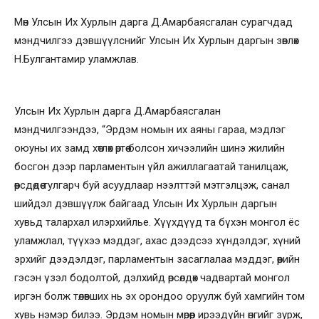
Мөн Улсын Их Хурлын дарга Д.Амарбаясгалан сурагчдад
мэндчилгээ дэвшүүлснийг Улсын Их Хурлын даргын зөвлөх
Н.Булгантамир уламжлав.
Улсын Их Хурлын дарга Д.Амарбаясгалан
мэндчилгээндээ, “Эрдэм номын их аяны гараа, мэдлэг
оюуны их замд хөтлөх өртөө болсон хичээлийн шинэ жилийн
босгон дээр парламентын үйл ажиллагаатай танилцаж,
өөрсдөдөө тулгарч буй асуудлаар нээлттэй мэтгэлцэж, санал
шийдэл дэвшүүлж байгаад Улсын Их Хурлын даргын
хувьд талархал илэрхийлье. Хүүхдүүд та бүхэн монгол ёс
уламжлал, түүхээ мэддэг, ахас дээдсээ хүндэлдэг, хүний
эрхийг дээдэлдэг, парламентын засаглалаа мэддэг, өөрийн
гэсэн үзэл бодолтой, дэлхийд өрсөлдөх чадвартай монгол
иргэн болж төлөвших нь эх орондоо оруулж буй хамгийн том
хувь нэмэр билээ. Эрдэм номын мөрөөр ирээдүйн өнгийг зурж,