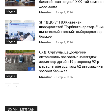
баялгийн сан нэгдэл” ХХК-тай хамтран
хэрэгжүүлнэ
Мэдээ
Mandmn
-
8 сар 7, 2026
ЗГ: “ДЦС-3” ТӨХК-ийн нэн
шаардлагатай “Турбингенератор-5”-ын
шинэчлэлийн төсвийг шийдвэрлэхээр
болжээ
Мэдээ
Mandmn
-
8 сар 7, 2026
СХД: Сургууль, цэцэрлэгийн
автомашины зогсоолыг нэмэгдүүлэх
зорилгоор дүүргийн 19-р хороонд 92-р
цэцэрлэгийн урд талд 62 автомашины
зогсоол барьжээ
Мэдээ
Mandmn
-
8 сар 7, 2026
ИХ УНШИГДСАН