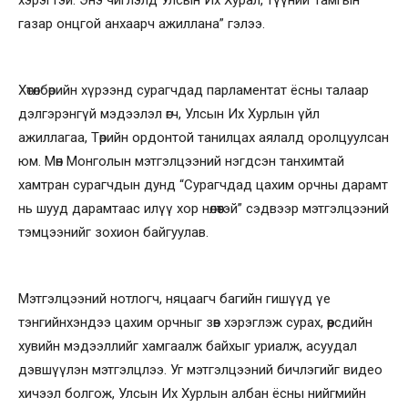
газар онцгой анхаарч ажиллана” гэлээ.
Хөтөлбөрийн хүрээнд сурагчдад парламентат ёсны талаар
дэлгэрэнгүй мэдээлэл өгч, Улсын Их Хурлын үйл
ажиллагаа, Төрийн ордонтой танилцах аялалд оролцуулсан
юм. Мөн Монголын мэтгэлцээний нэгдсэн танхимтай
хамтран сурагчдын дунд “Сурагчдад цахим орчны дарамт
нь шууд дарамтаас илүү хор нөлөөтэй” сэдвээр мэтгэлцээний
тэмцээнийг зохион байгуулав.
Мэтгэлцээний нотлогч, няцаагч багийн гишүүд үе
тэнгийнхэндээ цахим орчныг зөв хэрэглэж сурах, өөрсдийн
хувийн мэдээллийг хамгаалж байхыг уриалж, асуудал
дэвшүүлэн мэтгэлцлээ. Уг мэтгэлцээний бичлэгийг видео
хичээл болгож, Улсын Их Хурлын албан ёсны нийгмийн