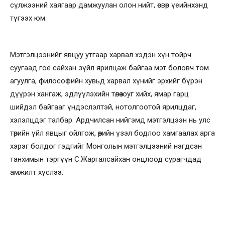
сүлжээний хаягаар дамжуулан олон нийт, өсвөр үеийнхэнд
түгээх юм.
Мэтгэлцээнийг явцуу утгаар харвал хэдэн хүн тойрч
суугаад гоё сайхан зүйл ярилцаж байгаа мэт боловч том
агуулга, философийн хувьд харвал хүнийг эрхийг бүрэн
дүүрэн хангаж, эдлүүлэхийн төлөө юуг хийх, ямар гарц
шийдэл байгааг үндэслэлтэй, нотолгоотой ярилцдаг,
хэлэлцдэг талбар. Ардчилсан нийгэмд мэтгэлцээн нь улс
төрийн үйл явцыг ойлгож, өөрийн үзэл бодлоо хамгаалах арга
хэрэг болдог гэдгийг Монголын мэтгэлцээний нэгдсэн
танхимын тэргүүн С.Жаргалсайхан онцлоод сурагчдад
амжилт хүслээ.