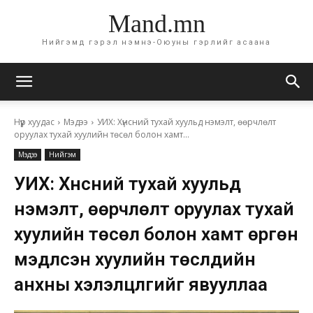
Mand.mn
Нийгэмд гэрэл нэмнэ-Оюуны гэрлийг асаана
Нүүр хуудас
Мэдээ
УИХ: Хүнсний тухай хуульд нэмэлт, өөрчлөлт
оруулах тухай хуулийн төсөл болон хамт...
Мэдээ
Нийгэм
УИХ: Хүнсний тухай хуульд
нэмэлт, өөрчлөлт оруулах тухай
хуулийн төсөл болон хамт өргөн
мэдүүлсэн хуулийн төслүүдийн
анхны хэлэлцүүлгийг явууллаа