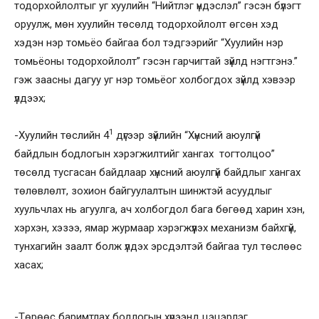
тодорхойлолтыг уг хуулийн “Нийтлэг үндэслэл” гэсэн бүлэгт
оруулж, мөн хуулийн төсөлд тодорхойлолт өгсөн хэд
хэдэн нэр томьёо байгаа бол тэдгээрийг “Хуулийн нэр
томьёоны тодорхойлолт” гэсэн гарчигтай зүйлд нэгтгэнэ.”
гэж заасны дагуу уг нэр томьёог холбогдох зүйлд хэвээр
үлдээх;
1
-Хуулийн төслийн 4
дүгээр зүйлийн “Хүнсний аюулгүй
байдлын бодлогын хэрэгжилтийг хангах тогтолцоо”
төсөлд тусгасан байдлаар хүнсний аюулгүй байдлыг хангах
төлөвлөлт, зохион байгуулалтын шинжтэй асуудлыг
хуульчлах нь агуулга, ач холбогдол бага бөгөөд харин хэн,
хэрхэн, хэзээ, ямар журмаар хэрэгжүүлэх механизм байхгүй,
тунхагийн заалт болж үлдэх эрсдэлтэй байгаа тул төслөөс
хасах;
-Төрөөс баримтлах бодлогын хүрээнд цэцэрлэг,