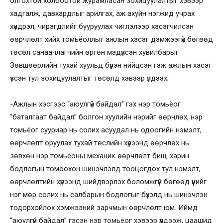
олгохтой холбоотой журамласан зохицуулалтыг хэвээр
хадгалж, давхардлыг арилгах, аж ахуйн нэгжид учрах
хүндрэл, чирэгдлийг бууруулах чиглэлээр хэсэгчилсэн
өөрчлөлт хийх томьёоллыг ажлын хэсэг дэмжээгүй бөгөөд
төсөл санаачлагчийн өргөн мэдүүлсэн хувилбарыг
Зөвшөөрлийн тухай хуульд бүрэн нийцсэн гэж ажлын хэсэг
үзсэн тул зохицуулалтыг төсөлд хэвээр үлдээх;
-Ажлын хэсгээс “аюулгүй байдал” гэх нэр томьёог
“баталгаат байдал” болгон хуулийн нэрийг өөрчлөх, нэр
томьёог сууриар нь солих асуудал нь одоогийн нэмэлт,
өөрчлөлт оруулах тухай төслийн хүрээнд өөрчлөх нь
зөвхөн нэр томьёоны механик өөрчлөлт биш, харин
бодлогын томоохон шинэчлэлд тооцогдох тул нэмэлт,
өөрчлөлтийн хүрээнд шийдвэрлэх боломжгүй бөгөөд үүнийг
нэг мөр солих нь салбарын бодлогыг бүхэлд нь шинэчлэн
тодорхойлох хэмжээний зарчмын өөрчлөлт юм. Иймд
“аюулгүй байдал” гэсэн нэр томьёог хэвээр үлдээж, цаашид