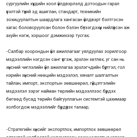
сургуулийн хүүхдийн хоол үйлдвэрлэлд дотоодын гарал
үүсэлтэй түүхий эд ашиглан, стандарт, техникийн
зохицуулалтын шаардлага хангасан үйлдвэрт бэлтгэсэн
хагас боловсруулсан болон бэлэн бүтээгдэхүүн нийлүүлсэн аж
ахуйн нэгж, хоршоог дэмжихээр тусгах;
-Салбар хоорондын үйл ажиллагааг уялдуулах зорилгоор
мэдээллийн нэгдсэн санг үүсгэж, эрхлэн хөтлөх, уг сан нь
хүнсний чиглэлийн үйл ажиллагаа эрхлэгчдийн бүртгэл, гол
нэрийн хүнсний нөөцийн мэдээлэл, хяналт шалгалтын
тайлан, импорт, экспортын зөвшөөрөл, гүйцэтгэлийн
мэдээлэл зэрэг найман төрлийн мэдээллээс бүрдэх
бөгөөд бусад төрийн байгууллагын системтэй цахимаар
холбогдож мэдээллийг бүрдүүлэх талаар;
-Стратегийн хүнсийг экспортлох, импортлох зөвшөөрөл