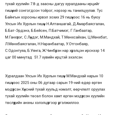
тухай хуулийн 7.8-д заасны дагуу хуралдааны ирцийг
гишүүний сонгогдсон тойрог, нэрээр нь танилцуулав. Тус
Байнгын хорооны ирвэл зохих 29 гишүүнээс 16 нь буюу
Улсын Их Хурлын гишүүн Н.Алтаншагай, Д.Амарбаясгалан,
Б.Бат-Эрдэнэ, Б.Бейсен, П.Батчимэг, Г.Ганбаатар,
М.Ганхүлэг, С.Лүндэг, М.Мандхай, Т.Мөнхсайхан, Ц.Мөнхбат,
Л.Мөнхбаясгалан, Н.Наранбаатар, У.Отгонбаяр,
С.Одонтуяа, Б.Уянга, Ж.Чинбүрэн нар хүрэлцэн ирснээр 14
цаг 00 минутад 51.7 хувийн ирцтэй эхэлсэн.
Хуралдаан Улсын Их Хурлын гишүүн М.Мандхай нарын 10
гишүүнээс 2025 оны 06 дугаар сарын 19-ний өдөр өргөн
мэдүүлсэн Хүнсний тухай хуульд нэмэлт, өөрчлөлт оруулах
тухай хуулийн төсөл болон хамт өргөн мэдүүлсэн хуулийн
төслүүдийн анхны хэлэлцүүлгээр үргэлжиллээ.