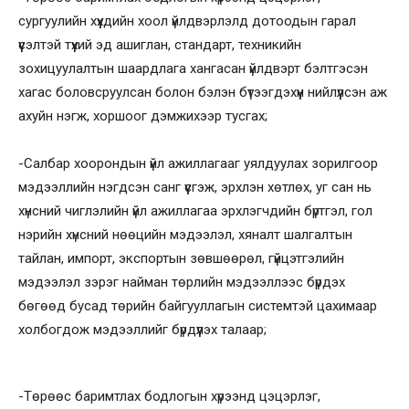
сургуулийн хүүхдийн хоол үйлдвэрлэлд дотоодын гарал
үүсэлтэй түүхий эд ашиглан, стандарт, техникийн
зохицуулалтын шаардлага хангасан үйлдвэрт бэлтгэсэн
хагас боловсруулсан болон бэлэн бүтээгдэхүүн нийлүүлсэн аж
ахуйн нэгж, хоршоог дэмжихээр тусгах;
-Салбар хоорондын үйл ажиллагааг уялдуулах зорилгоор
мэдээллийн нэгдсэн санг үүсгэж, эрхлэн хөтлөх, уг сан нь
хүнсний чиглэлийн үйл ажиллагаа эрхлэгчдийн бүртгэл, гол
нэрийн хүнсний нөөцийн мэдээлэл, хяналт шалгалтын
тайлан, импорт, экспортын зөвшөөрөл, гүйцэтгэлийн
мэдээлэл зэрэг найман төрлийн мэдээллээс бүрдэх
бөгөөд бусад төрийн байгууллагын системтэй цахимаар
холбогдож мэдээллийг бүрдүүлэх талаар;
-Төрөөс баримтлах бодлогын хүрээнд цэцэрлэг,