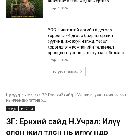
аваргаас алтан медаль хүртлээ
8 сар 7, 2026
УОС: Чингэлтэй дүүргийн 6 дугаар
хорооны 44 дүгээр байрны оршин
суугчид, аж ахуй нэгжүүд, төсөл
хэрэгжүүлэгч компанийн төлөөлөл
оролцсон гурван талт уулзалт болжээ
8 сар 7, 2026
илүү их ачаалах