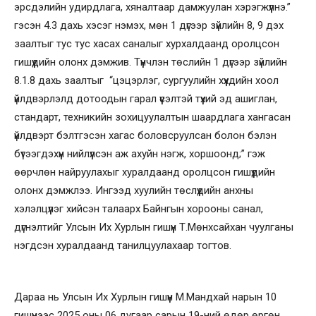
эрсдэлийн удирдлага, хяналтаар дамжуулан хэрэгжүүлнэ.”
гэсэн 4.3 дахь хэсэг нэмэх, мөн 1 дүгээр зүйлийн 8, 9 дэх
заалтыг тус тус хасах саналыг хурхалдаанд оролцсон
гишүүдийн олонх дэмжив. Түүнчлэн төслийн 1 дүгээр зүйлийн
8.1.8 дахь заалтыг “цэцэрлэг, сургуулийн хүүхдийн хоол
үйлдвэрлэлд дотоодын гарал үүсэлтэй түүхий эд ашиглан,
стандарт, техникийн зохицуулалтын шаардлага хангасан
үйлдвэрт бэлтгэсэн хагас боловсруулсан болон бэлэн
бүтээгдэхүүн нийлүүлсэн аж ахуйн нэгж, хоршоонд;” гэж
өөрчлөн найруулахыг хуралдаанд оролцсон гишүүдийн
олонх дэмжлээ. Ингээд хуулийн төслүүдийн анхны
хэлэлцүүлэг хийсэн талаарх Байнгын хорооны санал,
дүгнэлтийг Улсын Их Хурлын гишүүн Т.Мөнхсайхан чуулганы
нэгдсэн хуралдаанд танилцуулахаар тогтов.
Дараа нь Улсын Их Хурлын гишүүн М.Мандхай нарын 10
гишүүнээс 2025 оны 06 дугаар сарын 19-ний өдөр өргөн