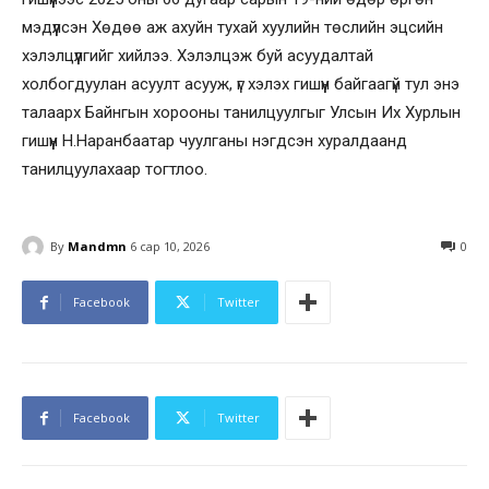
мэдүүлсэн Хөдөө аж ахуйн тухай хуулийн төслийн эцсийн
хэлэлцүүлгийг хийлээ. Хэлэлцэж буй асуудалтай
холбогдуулан асуулт асууж, үг хэлэх гишүүн байгаагүй тул энэ
талаарх Байнгын хорооны танилцуулгыг Улсын Их Хурлын
гишүүн Н.Наранбаатар чуулганы нэгдсэн хуралдаанд
танилцуулахаар тогтлоо.
By
Mandmn
6 сар 10, 2026
0
Facebook
Twitter
Facebook
Twitter