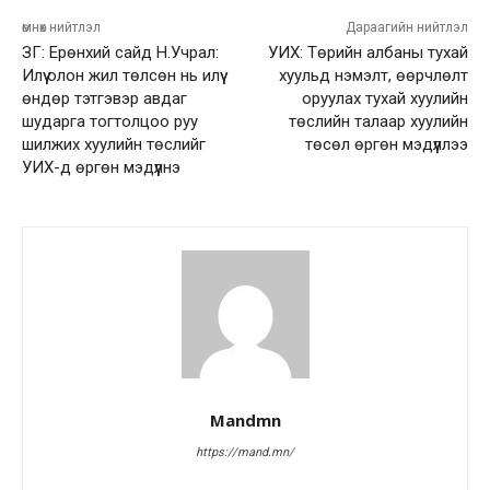
өмнөх нийтлэл
Дараагийн нийтлэл
ЗГ: Ерөнхий сайд Н.Учрал:
УИХ: Төрийн албаны тухай
Илүү олон жил төлсөн нь илүү
хуульд нэмэлт, өөрчлөлт
өндөр тэтгэвэр авдаг
оруулах тухай хуулийн
шударга тогтолцоо руу
төслийн талаар хуулийн
шилжих хуулийн төслийг
төсөл өргөн мэдүүллээ
УИХ-д өргөн мэдүүлнэ
Mandmn
https://mand.mn/