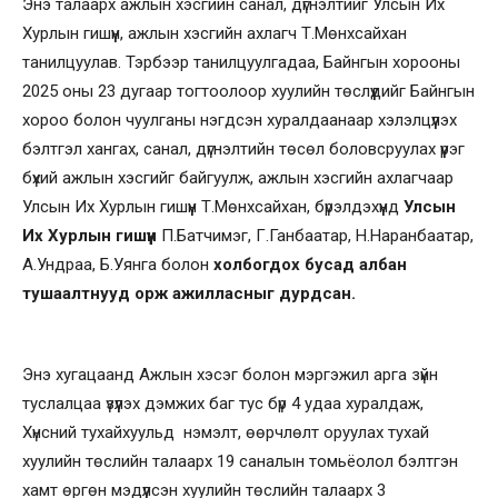
Энэ талаарх ажлын хэсгийн санал, дүгнэлтийг Улсын Их
Хурлын гишүүн, ажлын хэсгийн ахлагч Т.Мөнхсайхан
танилцуулав. Тэрбээр танилцуулгадаа, Байнгын хорооны
2025 оны 23 дугаар тогтоолоор хуулийн төслүүдийг Байнгын
хороо болон чуулганы нэгдсэн хуралдаанаар хэлэлцүүлэх
бэлтгэл хангах, санал, дүгнэлтийн төсөл боловсруулах үүрэг
бүхий ажлын хэсгийг байгуулж, ажлын хэсгийн ахлагчаар
Улсын Их Хурлын гишүүн Т.Мөнхсайхан, бүрэлдэхүүнд
Улсын
Их Хурлын гишүүн
П.Батчимэг, Г.Ганбаатар, Н.Наранбаатар,
А.Ундраа, Б.Уянга болон
холбогдох бусад албан
тушаалтнууд орж ажилласныг дурдсан.
Энэ хугацаанд Ажлын хэсэг болон мэргэжил арга зүйн
туслалцаа үзүүлэх дэмжих баг тус бүр 4 удаа хуралдаж,
Хүнсний тухайхуульд нэмэлт, өөрчлөлт оруулах тухай
хуулийн төслийн талаарх 19 саналын томьёолол бэлтгэн
хамт өргөн мэдүүлсэн хуулийн төслийн талаарх 3