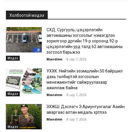
Холбоотой мэдээ
СХД: Сургууль, цэцэрлэгийн
автомашины зогсоолыг нэмэгдүүлэх
зорилгоор дүүргийн 19-р хороонд 92-р
цэцэрлэгийн урд талд 62 автомашины
зогсоол барьжээ
Мэдээ
Mandmn
-
8 сар 7, 2026
УХХК: Нийтийн эзэмшлийн 50 байршил
дахь төлбөртэй зогсоолын
менежментийг сайжруулахаар
ажиллаж байна
Мэдээ
Mandmn
-
8 сар 7, 2026
ЗХЖШ: Дэслэгч Э.Ариунтунгалаг Азийн
аваргаас алтан медаль хүртлээ
Mandmn
-
8 сар 7, 2026
Мэдээ