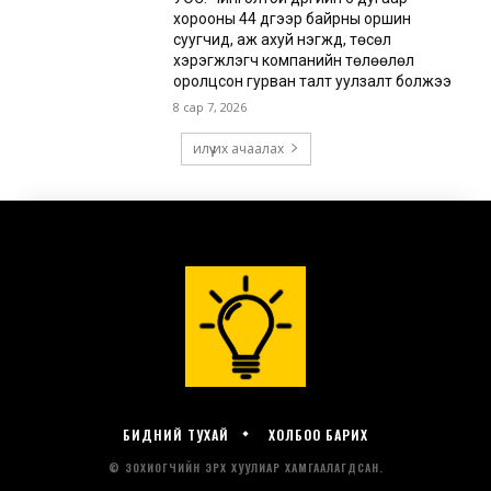
БИДНИЙ ТУХАЙ
ХОЛБОО БАРИХ
© ЗОХИОГЧИЙН ЭРХ ХУУЛИАР ХАМГААЛАГДСАН.