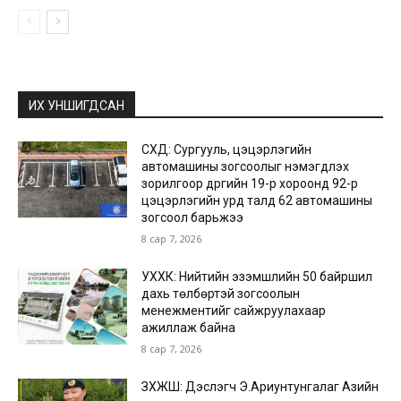
ИХ УНШИГДСАН
СХД: Сургууль, цэцэрлэгийн
автомашины зогсоолыг нэмэгдүүлэх
зорилгоор дүүргийн 19-р хороонд 92-р
цэцэрлэгийн урд талд 62 автомашины
зогсоол барьжээ
8 сар 7, 2026
УХХК: Нийтийн эзэмшлийн 50 байршил
дахь төлбөртэй зогсоолын
менежментийг сайжруулахаар
ажиллаж байна
8 сар 7, 2026
ЗХЖШ: Дэслэгч Э.Ариунтунгалаг Азийн