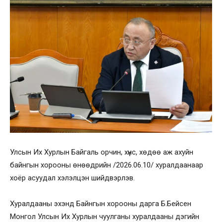
Улсын Их Хурлын Байгаль орчин, хүнс, хөдөө аж ахуйн
байнгын хорооны өнөөдрийн /2026.06.10/ хуралдаанаар
хоёр асуудал хэлэлцэн шийдвэрлэв.
Хуралдааны эхэнд Байнгын хорооны дарга Б.Бейсен
Монгол Улсын Их Хурлын чуулганы хуралдааны дэгийн