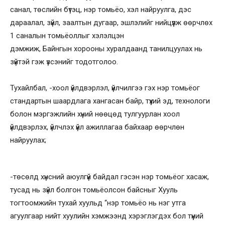
санал, төслийн бүтэц, нэр томьёо, хэл найруулга, дэс
дараалал, зүйл, заалтын дугаар, эшлэлийг нийцүүлж өөрчлөх
1 саналын томьёоллыг хэлэлцэн
дэмжиж, Байнгын хорооны хуралдаанд танилцуулах нь
зүйтэй гэж үзсэнийг тодотголоо.
Тухайлбал, -хоол үйлдвэрлэл, үйлчилгээ гэх нэр томьёог
стандартын шаардлага хангасан байр, түүхий эд, технологи
болон мэргэжлийн хүний нөөцөд тулгуурлан хоол
үйлдвэрлэх, үйлчлэх үйл ажиллагаа байхаар өөрчлөн
найруулах;
-төсөлд хүнсний аюулгүй байдал гэсэн нэр томьёог хасаж,
тусад нь зүйл болгон томьёолсон байсныг Хууль
тогтоомжийн тухай хуульд “нэр томьёо нь нэг утга
агуулгаар нийт хуулийн хэмжээнд хэрэглэгдэх бол түүний