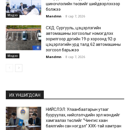
шинэчлэлийн төсвийг шийдвэрлэхээр
болжээ
Мэдээ
Mandmn
-
8 сар 7, 2026
СХД: Сургууль, цэцэрлэгийн
автомашины зогсоолыг нэмэгдүүлэх
зорилгоор дүүргийн 19-р хороонд 92-р
цэцэрлэгийн урд талд 62 автомашины
зогсоол барьжээ
Мэдээ
Mandmn
-
8 сар 7, 2026
ИХ УНШИГДСАН
НИЙСЛЭЛ: Улаанбаатарын утааг
бууруулах, нийслэлчүүдийн эрүүл мэндийг
хамгаалах төслийг “Чингис хаан
баялгийн сан нэгдэл” ХХК-тай хамтран