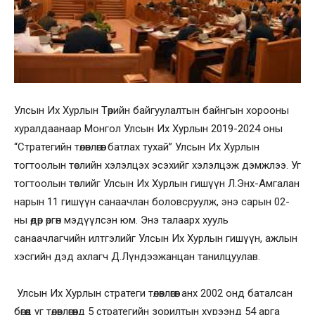
Улсын Их Хурлын Төрийн байгуулалтын байнгын хорооны
хуралдаанаар Монгол Улсын Их Хурлын 2019-2024 оны
“Стратегийн төлөвлөгөөг батлах тухай” Улсын Их Хурлын
тогтоолын төслийн хэлэлцэх эсэхийг хэлэлцэж дэмжлээ. Уг
тогтоолын төслийг Улсын Их Хурлын гишүүн Л.Энх-Амгалан
нарын 11 гишүүн санаачлан боловсруулж, энэ сарын 02-
ны өдөр өргөн мэдүүлсэн юм. Энэ талаарх хууль
санаачлагчийн илтгэлийг Улсын Их Хурлын гишүүн, ажлын
хэсгийн дэд ахлагч Д.Лүндээжанцан танилцуулав.
Улсын Их Хурлын стратеги төлөвлөгөөг анх 2002 онд баталсан
бөгөөд уг төлөвлөгөөнд 5 стратегийн зорилтын хүрээнд 54 арга