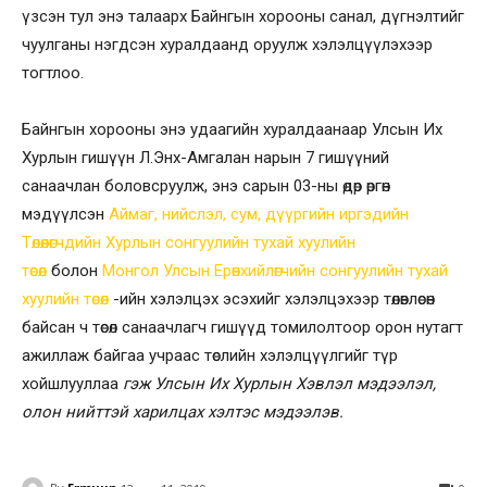
үзсэн тул энэ талаарх Байнгын хорооны санал, дүгнэлтийг
чуулганы нэгдсэн хуралдаанд оруулж хэлэлцүүлэхээр
тогтлоо.
Байнгын хорооны энэ удаагийн хуралдаанаар Улсын Их
Хурлын гишүүн Л.Энх-Амгалан нарын 7 гишүүний
санаачлан боловсруулж, энэ сарын 03-ны өдөр өргөн
мэдүүлсэн
Аймаг, нийслэл, сум, дүүргийн иргэдийн
Төлөөлөгчдийн Хурлын сонгуулийн тухай хуулийн
төсөл
болон
Монгол Улсын Ерөнхийлөгчийн сонгуулийн тухай
хуулийн төсөл
-ийн хэлэлцэх эсэхийг хэлэлцэхээр төлөвлөсөн
байсан ч төсөл санаачлагч гишүүд томилолтоор орон нутагт
ажиллаж байгаа учраас төслийн хэлэлцүүлгийг түр
хойшлууллаа
гэж Улсын Их Хурлын Хэвлэл мэдээлэл,
олон нийттэй харилцах хэлтэс мэдээлэв.