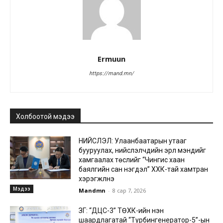
Ermuun
https://mand.mn/
Холбоотой мэдээ
НИЙСЛЭЛ: Улаанбаатарын утааг
бууруулах, нийслэлчүүдийн эрүүл мэндийг
хамгаалах төслийг “Чингис хаан
баялгийн сан нэгдэл” ХХК-тай хамтран
хэрэгжүүлнэ
Мэдээ
Mandmn
-
8 сар 7, 2026
ЗГ: “ДЦС-3” ТӨХК-ийн нэн
шаардлагатай “Турбингенератор-5”-ын