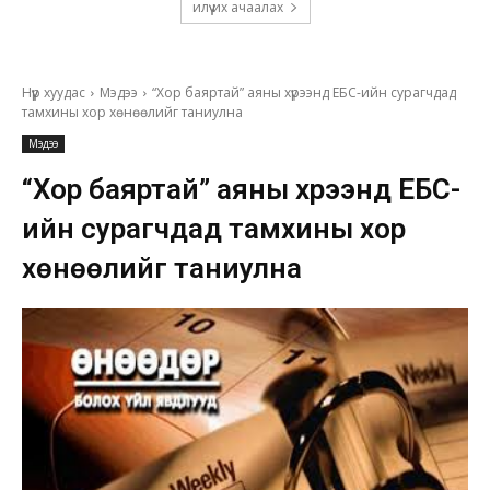
илүү их ачаалах