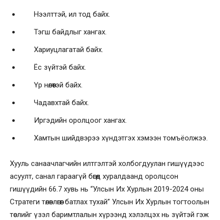
Нээлттэй, ил тод байх.
Тэгш байдлыг хангах.
Хариуцлагатай байх.
Ёс зүйтэй байх.
Үр нөлөөтэй байх.
Чадавхтай байх.
Иргэдийн оролцоог хангах.
Хамтын шийдвэрээ хүндэтгэх хэмээн томъёолжээ.
Хууль санаачлагчийн илтгэлтэй холбогдуулан гишүүдээс
асуулт, санал гараагүй бөгөөд хуралдаанд оролцсон
гишүүдийн 66.7 хувь нь “Улсын Их Хурлын 2019-2024 оны
Стратеги төлөвлөгөөг батлах тухай” Улсын Их Хурлын тогтоолын
төслийг үзэл баримтлалын хүрээнд хэлэлцэх нь зүйтэй гэж