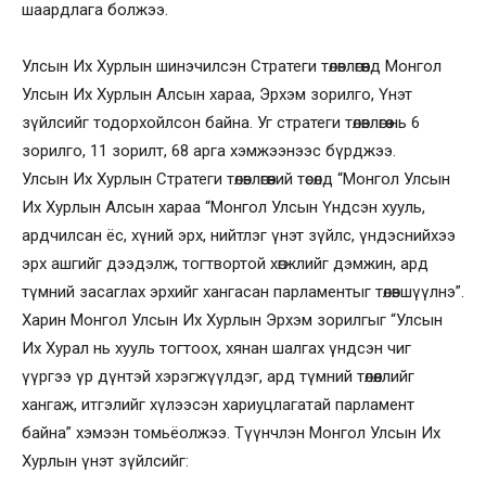
шаардлага болжээ.
Улсын Их Хурлын шинэчилсэн Стратеги төлөвлөгөөнд Монгол
Улсын Их Хурлын Алсын хараа, Эрхэм зорилго, Үнэт
зүйлсийг тодорхойлсон байна. Уг стратеги төлөвлөгөө нь 6
зорилго, 11 зорилт, 68 арга хэмжээнээс бүрджээ.
Улсын Их Хурлын Стратеги төлөвлөгөөний төсөлд “Монгол Улсын
Их Хурлын Алсын хараа “Монгол Улсын Үндсэн хууль,
ардчилсан ёс, хүний эрх, нийтлэг үнэт зүйлс, үндэснийхээ
эрх ашгийг дээдэлж, тогтвортой хөгжлийг дэмжин, ард
түмний засаглах эрхийг хангасан парламентыг төлөвшүүлнэ”.
Харин Монгол Улсын Их Хурлын Эрхэм зорилгыг “Улсын
Их Хурал нь хууль тогтоох, хянан шалгах үндсэн чиг
үүргээ үр дүнтэй хэрэгжүүлдэг, ард түмний төлөөллийг
хангаж, итгэлийг хүлээсэн хариуцлагатай парламент
байна” хэмээн томьёолжээ. Түүнчлэн Монгол Улсын Их
Хурлын үнэт зүйлсийг: