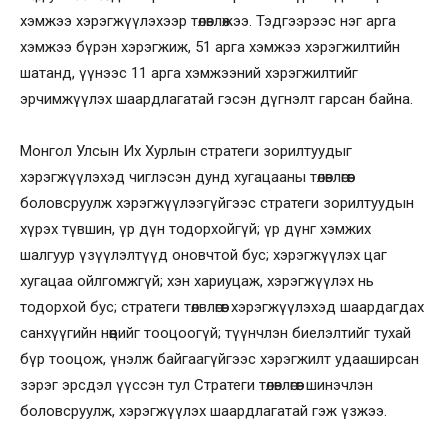
хэмжээ хэрэгжүүлэхээр төлөвлөжээ. Тэдгээрээс нэг арга
хэмжээ бүрэн хэрэгжиж, 51 арга хэмжээ хэрэгжилтийн
шатанд, үүнээс 11 арга хэмжээний хэрэгжилтийг
эрчимжүүлэх шаардлагатай гэсэн дүгнэлт гарсан байна.
Монгол Улсын Их Хурлын стратеги зорилтуудыг
хэрэгжүүлэхэд чиглэсэн дунд хугацааны төлөвлөгөөг
боловсруулж хэрэгжүүлээгүйгээс стратеги зорилтуудын
хүрэх түвшин, үр дүн тодорхойгүй; үр дүнг хэмжих
шалгуур үзүүлэлтүүд оновчтой бус; хэрэгжүүлэх цаг
хугацаа ойлгомжгүй; хэн хариуцаж, хэрэгжүүлэх нь
тодорхой бус; стратеги төлвлөгөөг хэрэгжүүлэхэд шаардагдах
санхүүгийн нөөцийг тооцоогүй; түүнчлэн биелэлтийг тухай
бүр тооцож, үнэлж байгаагүйгээс хэрэгжилт удааширсан
зэрэг эрсдэл үүссэн тул Стратеги төлөвлөгөөг шинэчлэн
боловсруулж, хэрэгжүүлэх шаардлагатай гэж үзжээ.