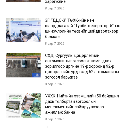
хэрэгжүүлнэ
8 сар 7, 2026
ЗГ: “ДЦС-3” ТӨХК-ийн нэн
шаардлагатай “Турбингенератор-5”-ын
шинэчлэлийн төсвийг шийдвэрлэхээр
болжээ
8 сар 7, 2026
СХД: Сургууль, цэцэрлэгийн
автомашины зогсоолыг нэмэгдүүлэх
зорилгоор дүүргийн 19-р хороонд 92-р
цэцэрлэгийн урд талд 62 автомашины
зогсоол барьжээ
8 сар 7, 2026
УХХК: Нийтийн эзэмшлийн 50 байршил
дахь төлбөртэй зогсоолын
менежментийг сайжруулахаар
ажиллаж байна
8 сар 7, 2026