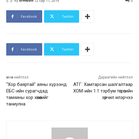
By
Ermuun
12 сар 11, 2019
0
Facebook
Twitter
Facebook
Twitter
өмнөх нийтлэл
Дараагийн нийтлэл
“Хор баяртай” аяны хүрээнд
АТГ: Хамтарсан шалгалтаар
ЕБС-ийн сурагчдад
ХОМ-ийн 1.1 тэрбум төгрөгийн
тамхины хор хөнөөлийг
зөрчил илэрчээ
таниулна