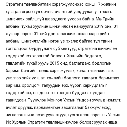
Стратеги төлөвлөгөөг батлан хэрэгжүүлснээс хойш 17 жилийн
хугацаа өнгөрсөн тул орчны өөрчлөлттэй уялдуулан уг төлөвлөгөөг
шинэчлэх зайлшгүй шаардлага үүссэн байна. Мөн Төрийн
албаны тухай хуулийн шинэчилсэн найруулга 2019 оны 01
дүгээр сарын 01-ний өдрөөс хэрэгжиж эхэлснээр төрийн
албаны шинэчлэлийн нэгэн үе эхэлж байгаа тул төрийн
тогтолцоог бүрдүүлэгч субъектүүд стратегиа шинэчлэн
тодорхойлох хэрэгтэй болсон. Хөгжлийн бодлого,
төлөвлөлтийн тухай хууль 2015 онд батлагдаж, бодлогын
баримт бичгийг төлөвлөх, хэрэгжүүлэх, хяналт-шинжилгээ,
үнэлгээ хийх үе шат, хөгжлийн бодлого төлөвлөлтөд баримтлах
зарчим, оролцогч талуудын эрх, үүрэг, хариуцлагыг
тодорхойлох, нэгдсэн тогтолцоо бүрдэх эх үндэс
тавигдсан. Түүнчлэн Монгол Улсын Үндсэн хуульд нэмэлт,
өөрчлөлт оруулж, парламентын засаглалыг бэхжүүлэхэд
чиглэсэн шинэ зохицуулалтууд тусгагдсан зэрэг нь Улсын
Их Хурлын Стратеги төлөвлөгөөг шинэчлэн боловсруулах нөхцөл,