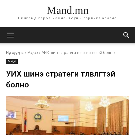
Mand.mn
Нийгэмд гэрэл нэмнэ-Оюуны гэрлийг асаана
Нүүр хуудас
Мэдээ
УИХ шинэ стратеги төлөвлөгөөтэй болно
Мэдээ
УИХ шинэ стратеги төлөвлөгөөтэй
болно