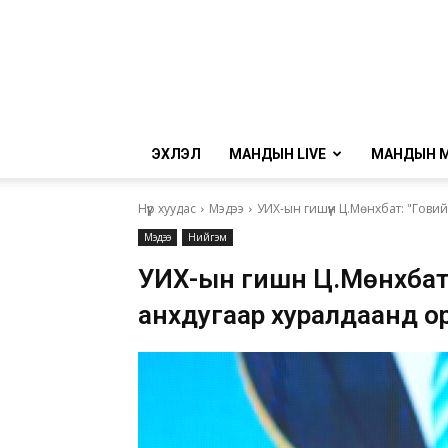
ЭХЛЭЛ
МАНДЫН LIVE
МАНДЫН 
Нүүр хуудас
Мэдээ
УИХ-ын гишүүн Ц.Мөнхбат: "Гов
Мэдээ
Нийгэм
УИХ-ын гишүүн Ц.Мөнхбат
анхдугаар хуралдаанд о