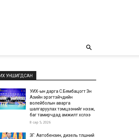
ИХ УНШИГДСАН
УИХ-ын дарга С.Бямбацогт Зүүн
Азийн эрэгтэйчүүдийн
волейболын аварга
шалгаруулах тэмцээнийг нээж,
баг тамирчдад амжилт хүслээ
8 сар 5, 2026
ЗГ: Автобензин, дизель түлшний