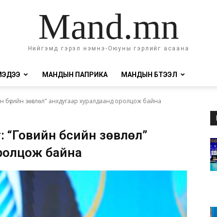
Mand.mn
Нийгэмд гэрэл нэмнэ-Оюуны гэрлийг асаана
МЭДЭЭ
МАНДЫН ПАПРИКА
МАНДЫН БҮТЭЭЛ
ийн бүсийн зөвлөл" анхдугаар хуралдаанд оролцож байна
: “Говийн бүсийн зөвлөл”
ролцож байна