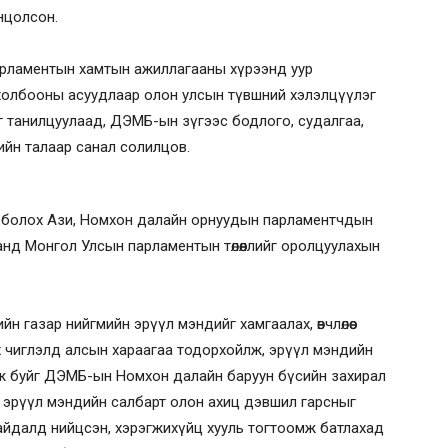
нцолсон.
арламентын хамтын ажиллагааны хүрээнд уур
а холбооны асуудлаар олон улсын түвшний хэлэлцүүлэг
г танилцуулаад, ДЭМБ-ын зүгээс бодлого, судалгаа,
ийн талаар санал солилцов.
 болох Ази, Номхон далайн орнуудын парламентчдын
анд Монгол Улсын парламентын төлөөллийг оролцуулахын
 газар нийгмийн эрүүл мэндийг хамгаалах, өвчлөлөөс
йх чиглэлд алсын хараагаа тодорхойлж, эрүүл мэндийн
ж буйг ДЭМБ-ын Номхон далайн баруун бүсийн захирал
 эрүүл мэндийн салбарт олон ахиц дэвшил гарсныг
йдалд нийцсэн, хэрэгжихүйц хууль тогтоомж батлахад