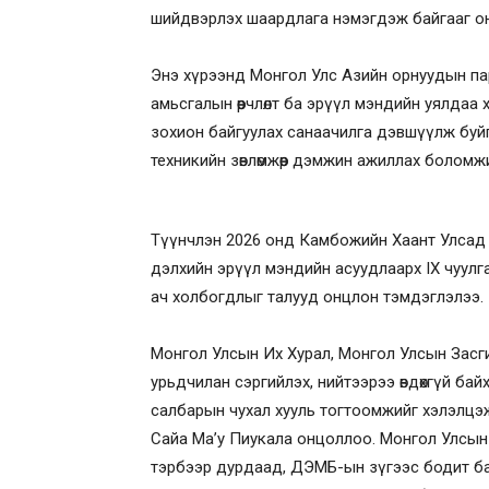
шийдвэрлэх шаардлага нэмэгдэж байгааг о
Энэ хүрээнд Монгол Улс Азийн орнуудын п
амьсгалын өөрчлөлт ба эрүүл мэндийн уялда
зохион байгуулах санаачилга дэвшүүлж буй
техникийн зөвлөмжөөр дэмжин ажиллах боломж
Түүнчлэн 2026 онд Камбожийн Хаант Улсад
дэлхийн эрүүл мэндийн асуудлаарх IX чуулг
ач холбогдлыг талууд онцлон тэмдэглэлээ.
Монгол Улсын Их Хурал, Монгол Улсын Засгийн
урьдчилан сэргийлэх, нийтээрээ өвдөхгүй ба
салбарын чухал хууль тогтоомжийг хэлэлцэ
Сайа Ма’у Пиукала онцоллоо. Монгол Улсын
тэрбээр дурдаад, ДЭМБ-ын зүгээс бодит ба