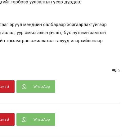
гийг тэрбээр уулзалтын үеэр дурдав.
ааг эрүүл мэндийн салбараар хязгаарлахгүйгээр
гаалал, уур амьсгалын өөрчлөлт, бүс нутгийн хамтын
йн төлөө хамтран ажиллахаа талууд илэрхийлснээр
0
terest
WhatsApp
terest
WhatsApp