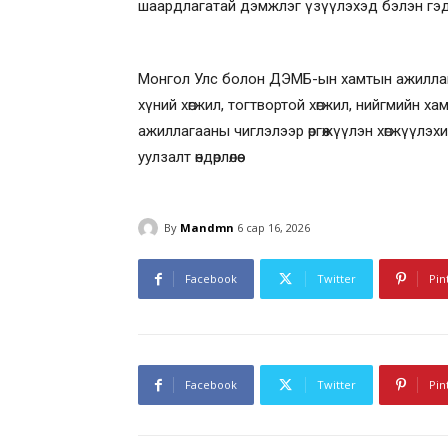
шаардлагатай дэмжлэг үзүүлэхэд бэлэн гэд
Монгол Улс болон ДЭМБ-ын хамтын ажиллаг
хүний хөгжил, тогтвортой хөгжил, нийгмийн хам
ажиллагааны чиглэлээр өргөжүүлэн хөгжүүлэхи
уулзалт өндөрлөлөө
By
Mandmn
6 сар 16, 2026
Facebook
Twitter
Pin
Facebook
Twitter
Pin