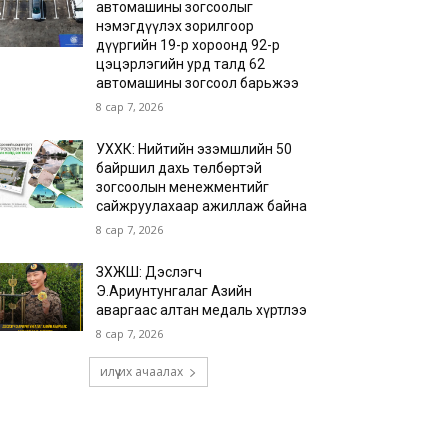
автомашины зогсоолыг
нэмэгдүүлэх зорилгоор
дүүргийн 19-р хороонд 92-р
цэцэрлэгийн урд талд 62
автомашины зогсоол барьжээ
8 сар 7, 2026
УХХК: Нийтийн эзэмшлийн 50
байршил дахь төлбөртэй
зогсоолын менежментийг
сайжруулахаар ажиллаж байна
8 сар 7, 2026
ЗХЖШ: Дэслэгч
Э.Ариунтунгалаг Азийн
аваргаас алтан медаль хүртлээ
8 сар 7, 2026
илүү их ачаалах