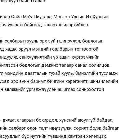
хангалуун байна гэлээ.
ирал Сайа Ма’у Пиукала, Монгол Улсын Их Хурлын
 авч уулзаж байгаад талархал илэрхийлэв.
н салбарын хууль эрх зүйн шинэчлэл, бодлогын
д хөндөж, эрүүл мэндийн салбарын тогтвортой
андуулж, санхүүжилтийн үр ашиг, хүртээмжийг
 чиглэсэн бодлогыг дэмжих талаар санал солилцов.
үл мэндийн даатгалын тухай хууль, Эмнэлгийн тусламж
усад эрх зүйн баримт бичгийн хэрэгжилт, шинэчлэлийн
йн зөвлөмжийг үргэлжлүүлэн ашиглах сонирхолтой
өөрчлөлт, агаарын бохирдол, хүнсний аюулгүй байдал,
ийн салбарт олон талт нөлөө үзүүлж, сорилт болж байгааг
асуудлыг бүс нутгийн түвшинд хамтран хэлэлцэх,