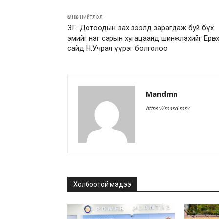
өмнөх нийтлэл
ЗГ: Дотоодын зах зээлд зарагдаж буй бүх
эмийг нэг сарын хугацаанд шинжлэхийг Ерөн
сайд Н.Учрал үүрэг болголоо
Mandmn
https://mand.mn/
Холбоотой мэдээ