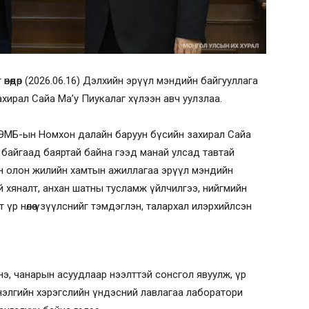
өөдөр (2026.06.16) Дэлхийн эрүүл мэндийн байгууллага
ирал Сайа Ма’у Пиукалаг хүлээн авч уулзлаа.
ЭМБ-ын Номхон далайн баруун бүсийн захирал Сайа
байгаад баяртай байна гээд манай улсад тавтай
н олон жилийн хамтын ажиллагаа эрүүл мэндийн
й хяналт, анхан шатны тусламж үйлчилгээ, нийгмийн
р нөлөө үзүүлснийг тэмдэглэн, талархал илэрхийлсэн
нэ, чанарын асуудлаар нээлттэй сонсгол явуулж, үр
элгийн хэрэгслийн үндэсний лавлагаа лаборатори