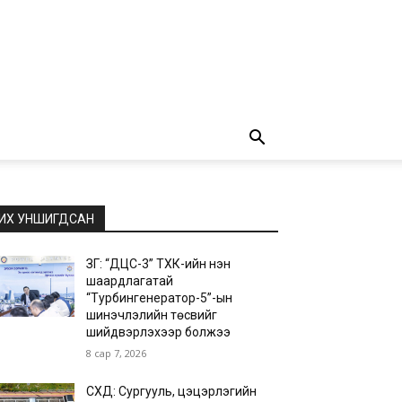
ИХ УНШИГДСАН
ЗГ: “ДЦС-3” ТӨХК-ийн нэн
шаардлагатай
“Турбингенератор-5”-ын
шинэчлэлийн төсвийг
шийдвэрлэхээр болжээ
8 сар 7, 2026
СХД: Сургууль, цэцэрлэгийн