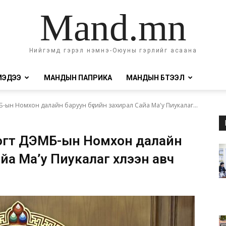
Mand.mn
Нийгэмд гэрэл нэмнэ-Оюуны гэрлийг асаана
МЭДЭЭ
МАНДЫН ПАПРИКА
МАНДЫН БҮТЭЭЛ
-ын Номхон далайн баруун бүсийн захирал Сайа Ма'у Пиукалаг...
огт ДЭМБ-ын Номхон далайн
йа Ма’у Пиукалаг хүлээн авч