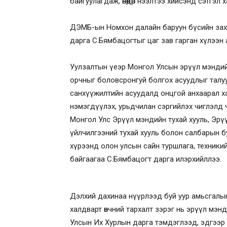
байгуулагдаж, өнөөдөр нээлтээ хийсэнд сэтгэл 
ДЭМБ-ын Номхон далайн баруун бүсийн зах
дарга С.Бямбацогтыг цаг зав гарган хүлээн
Уулзалтын үеэр Монгол Улсын эрүүл мэндий
орчныг боловсронгуй болгох асуудлыг талуу
санхүүжилтийн асуудалд онцгой анхаарал х
нэмэгдүүлэх, урьдчилан сэргийлэх чиглэлд
Монгол Улс Эрүүл мэндийн тухай хууль, Эрү
үйлчилгээний тухай хууль болон салбарын б
хүрээнд олон улсын сайн туршлага, техники
байгаагаа С.Бямбацогт дарга илэрхийллээ.
Дэлхий дахинаа нүүрлээд буй уур амьсгалын 
халдварт өвчний тархалт зэрэг нь эрүүл мэнд
Улсын Их Хурлын дарга тэмдэглээд, эдгээр 