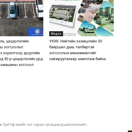
Мэдээ
уль, цэцэрлэгийн
УХХК: Нийтийн эзэмшлийн 50
ы зогсоолыг
байршил дахь төлбөртэй
х зорилгоор дүүргийн
зогсоолын менежментийг
нд 92-р цэцэрлэгийн урд
сайжруулахаар ажиллаж байна
томашины зогсоол