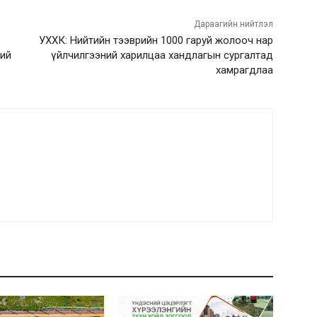
Дараагийн нийтлэл
УХХК: Нийтийн тээврийн 1000 гаруй жолооч нар
хий
үйлчилгээний харилцаа хандлагын сургалтад
хамрагдлаа