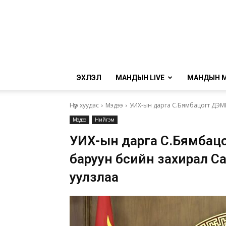
ЭХЛЭЛ
МАНДЫН LIVE
МАНДЫН 
Нүүр хуудас
Мэдээ
УИХ-ын дарга С.Бямбацогт ДЭМБ
Мэдээ
Нийгэм
УИХ-ын дарга С.Бямбац
баруун бүсийн захирал Са
уулзлаа