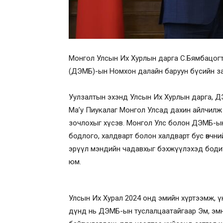
Монгол Улсын Их Хурлын дарга С.Бямбацогт өн
(ДЭМБ)-ын Номхон далайн баруун бүсийн зах
Уулзалтын эхэнд Улсын Их Хурлын дарга, Д
Ма’у Пиукалаг Монгол Улсад дахин айлчилж 
зочлохыг хүсэв. Монгол Улс болон ДЭМБ-ы
бодлого, халдварт болон халдварт бус өвчни
эрүүл мэндийн чадавхыг бэхжүүлэхэд бодит ү
юм.
Улсын Их Хурал 2024 онд эмийн хүртээмж, ү
дүнд нь ДЭМБ-ын туслалцаатайгаар Эм, эмн