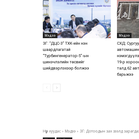
Мэдээ
Мэдээ
ЗГ: “ДЦС-3” ТӨХК-ийн нэн
СХД: Сургу
шаардлагатай
автомашин
“Турбингенератор-5”-ын
нэмэгдүүлэ
шинэчлэлийн төсвийг
19-р хороо
шийдвэрлэхээр болжээ
талд 62 ав
барьжээ