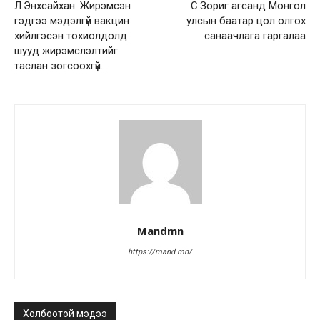
Л.Энхсайхан: Жирэмсэн
С.Зориг агсанд Монгол
гэдгээ мэдэлгүй вакцин
улсын баатар цол олгох
хийлгэсэн тохиолдолд
санаачлага гаргалаа
шууд жирэмслэлтийг
таслан зогсоохгүй…
Mandmn
https://mand.mn/
Холбоотой мэдээ