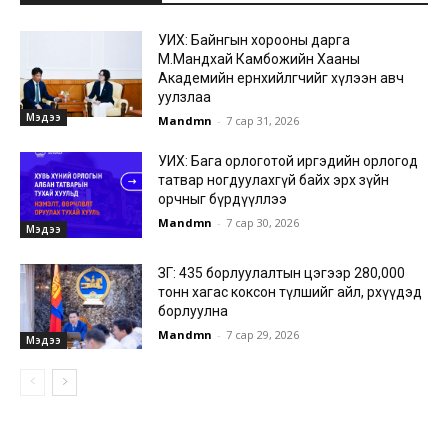
УИХ: Байнгын хорооны дарга
М.Мандхай Камбожийн Хааны
Академийн ерөнхийлөгчийг хүлээн авч
уулзлаа
Мэдээ
Mandmn
-
7 сар 31, 2026
УИХ: Бага орлоготой иргэдийн орлогод
татвар ногдуулахгүй байх эрх зүйн
орчныг бүрдүүллээ
Mandmn
-
7 сар 30, 2026
Мэдээ
ЗГ: 435 борлуулалтын цэгээр 280,000
тонн хагас коксон түлшийг айл, өрхүүдэд
борлуулна
Mandmn
-
7 сар 29, 2026
Мэдээ