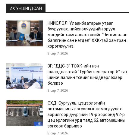
ИХ УНШИГДСАН
НИЙСЛЭЛ: Улаанбаатарын утааг
бууруулах, нийслэлчүүдийн эрүүл
мэндийг хамгаалах төслийг “Чингис хаан
баялгийн сан нэгдэл” ХХК-тай хамтран
хэрэгжүүлнэ
8 сар 7, 2026
ЗГ: “ДЦС-3” ТӨХК-ийн нэн
шаардлагатай “Турбингенератор-5”-ын
шинэчлэлийн төсвийг шийдвэрлэхээр
болжээ
8 сар 7, 2026
СХД: Сургууль, цэцэрлэгийн
автомашины зогсоолыг нэмэгдүүлэх
зорилгоор дүүргийн 19-р хороонд 92-р
цэцэрлэгийн урд талд 62 автомашины
зогсоол барьжээ
8 сар 7, 2026