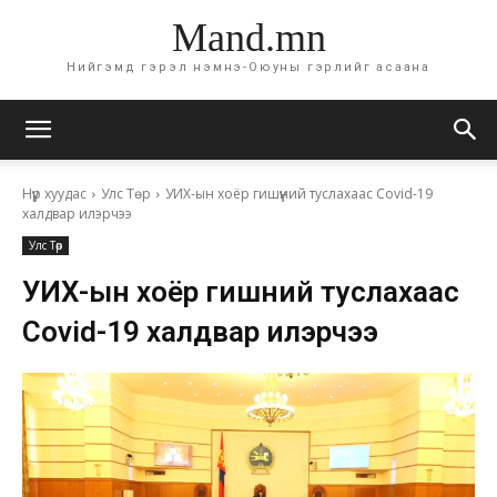
Mand.mn
Нийгэмд гэрэл нэмнэ-Оюуны гэрлийг асаана
Нүүр хуудас
Улс Төр
УИХ-ын хоёр гишүүний туслахаас Covid-19
халдвар илэрчээ
Улс Төр
УИХ-ын хоёр гишүүний туслахаас
Covid-19 халдвар илэрчээ