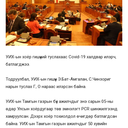
УИХ-ын хоёр гишүүний туслахаас Covid-19 халдвар илэрч,
батлагджээ.
Тодруулбал, УИХ-ын гишүүн Э.Бат-Амгалан, С.Чинзориг
нарын туслах Г, О нараас илэрсэн байна.
УИХ-ын Тамгын газрын бүх ажилчдыг энэ сарын 05-ны
өдөр Улсын хоёрдугаар төв эмнэлэгт PCR шинжилгээнд
хамруулсан. Дээрх хоёр тохиолдол өчигдөр батлагдсан
байна. УИХ-ын Тамгын газрын ажилчдыг 50 хувийн