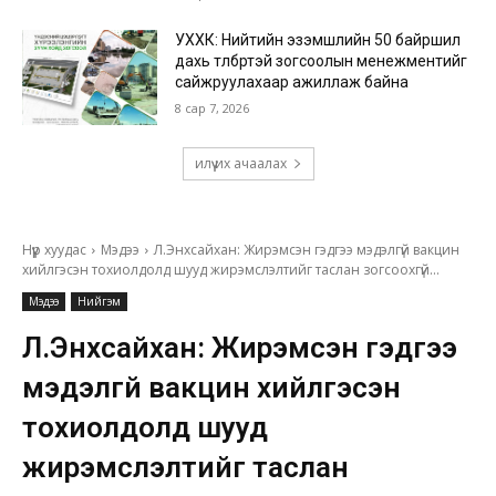
УХХК: Нийтийн эзэмшлийн 50 байршил
дахь төлбөртэй зогсоолын менежментийг
сайжруулахаар ажиллаж байна
8 сар 7, 2026
илүү их ачаалах