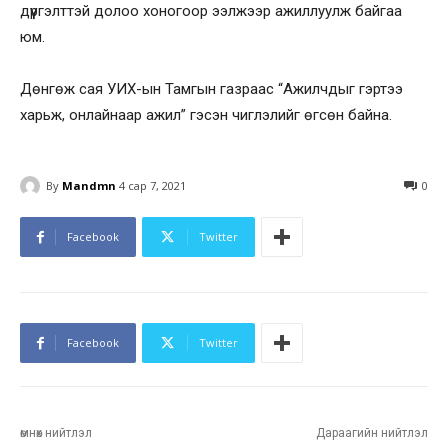
дүүргэлттэй долоо хоногоор ээлжээр ажиллуулж байгаа
юм.
Дөнгөж сая УИХ-ын Тамгын газраас “Ажилчдыг гэртээ
харьж, онлайнаар ажил” гэсэн чиглэлийг өгсөн байна.
By
Mandmn
4 сар 7, 2021
0
Facebook
Twitter
Facebook
Twitter
өмнөх нийтлэл
Дараагийн нийтлэл