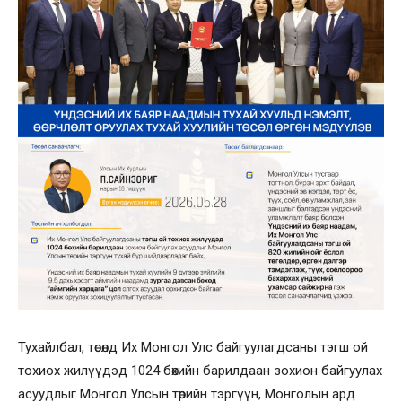
Тухайлбал, төсөлд Их Монгол Улс байгуулагдсаны тэгш ой
тохиох жилүүдэд 1024 бөхийн барилдаан зохион байгуулах
асуудлыг Монгол Улсын төрийн тэргүүн, Монголын ард