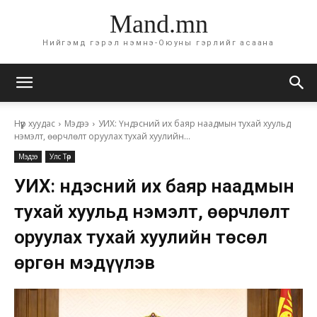
Mand.mn
Нийгэмд гэрэл нэмнэ-Оюуны гэрлийг асаана
Нүүр хуудас
Мэдээ
УИХ: Үндэсний их баяр наадмын тухай хуульд
нэмэлт, өөрчлөлт оруулах тухай хуулийн...
Мэдээ
Улс Төр
УИХ: Үндэсний их баяр наадмын
тухай хуульд нэмэлт, өөрчлөлт
оруулах тухай хуулийн төсөл
өргөн мэдүүлэв