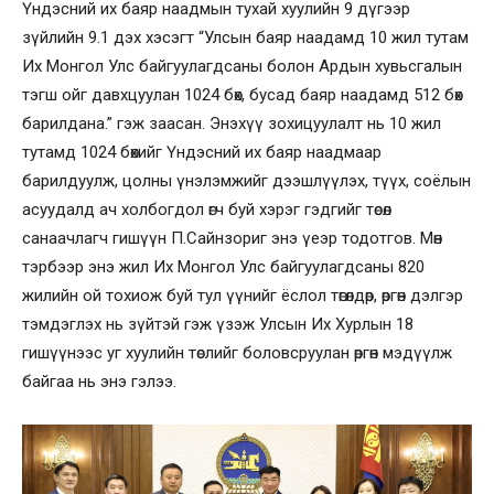
Үндэсний их баяр наадмын тухай хуулийн 9 дүгээр
зүйлийн 9.1 дэх хэсэгт “Улсын баяр наадамд 10 жил тутам
Их Монгол Улс байгуулагдсаны болон Ардын хувьсгалын
тэгш ойг давхцуулан 1024 бөх, бусад баяр наадамд 512 бөх
барилдана.” гэж заасан. Энэхүү зохицуулалт нь 10 жил
тутамд 1024 бөхийг Үндэсний их баяр наадмаар
барилдуулж, цолны үнэлэмжийг дээшлүүлэх, түүх, соёлын
асуудалд ач холбогдол өгч буй хэрэг гэдгийг төсөл
санаачлагч гишүүн П.Сайнзориг энэ үеэр тодотгов. Мөн
тэрбээр энэ жил Их Монгол Улс байгуулагдсаны 820
жилийн ой тохиож буй тул үүнийг ёслол төгөлдөр, өргөн дэлгэр
тэмдэглэх нь зүйтэй гэж үзэж Улсын Их Хурлын 18
гишүүнээс уг хуулийн төслийг боловсруулан өргөн мэдүүлж
байгаа нь энэ гэлээ.