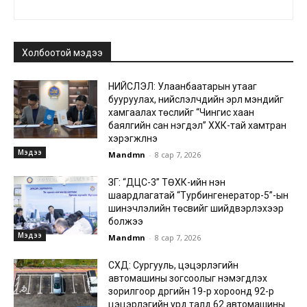
Холбоотой мэдээ
НИЙСЛЭЛ: Улаанбаатарын утааг
бууруулах, нийслэлчүүдийн эрүүл мэндийг
хамгаалах төслийг “Чингис хаан
баялгийн сан нэгдэл” ХХК-тай хамтран
хэрэгжүүлнэ
Мэдээ
Mandmn
-
8 сар 7, 2026
ЗГ: “ДЦС-3” ТӨХК-ийн нэн
шаардлагатай “Турбингенератор-5”-ын
шинэчлэлийн төсвийг шийдвэрлэхээр
болжээ
Мэдээ
Mandmn
-
8 сар 7, 2026
СХД: Сургууль, цэцэрлэгийн
автомашины зогсоолыг нэмэгдүүлэх
зорилгоор дүүргийн 19-р хороонд 92-р
цэцэрлэгийн урд талд 62 автомашины