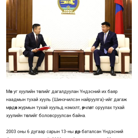
Мөн уг хуулийн төслийг дагалдуулан Үндэсний их баяр
наадмын тухай хууль (Шинэчилсэн найруулга)-ийг дагаж
мөрдөх журмын тухай хуульд нэмэлт, өөрчлөлт оруулах тухай
хуулийн төслийг боловсруулсан байна.
2003 оны 6 дугаар сарын 13-ны өдөр баталсан Үндэсний