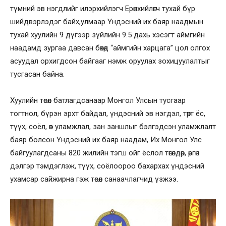
түмний эв нэгдлийг илэрхийлэгч Ерөнхийлөгч тухай бүр
шийдвэрлэдэг байх,улмаар Үндэсний их баяр наадмын
тухай хуулийн 9 дүгээр зүйлийн 9.5 дахь хэсэгт аймгийн
наадамд зургаа давсан бөхөд “аймгийн харцага” цол олгох
асуудал орхигдсон байгааг нэмж оруулах зохицуулалтыг
тусгасан байна.
Хуулийн төсөл батлагдсанаар Монгол Улсын тусгаар
тогтнол, бүрэн эрхт байдал, үндэсний эв нэгдэл, төрт ёс,
түүх, соёл, өв уламжлал, зан заншлыг бэлгэдсэн уламжлалт
баяр болсон Үндэсний их баяр наадам, Их Монгол Улс
байгуулагдсаны 820 жилийн тэгш ойг ёслол төгөлдөр, өргөн
дэлгэр тэмдэглэж, түүх, соёлоороо бахархах үндэсний
ухамсар сайжирна гэж төсөл санаачлагчид үзжээ.