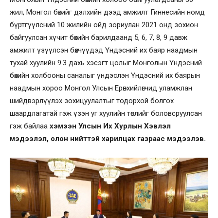
жил, Монгол бөхийг дэлхийн дээд амжилт Гиннесийн номд
бүртгүүлсний 10 жилийн ойд зориулан 2021 онд зохион
байгуулсан хүчит бөхийн барилдаанд 5, 6, 7, 8, 9 давж
амжилт үзүүлсэн бөхчүүдэд Үндэсний их баяр наадмын
тухай хуулийн 9.3 дахь хэсэгт цолыг Монголын Үндэсний
бөхийн холбооны саналыг үндэслэн Үндэсний их баярын
наадмын хороо Монгол Улсын Ерөнхийлөгчид уламжлан
шийдвэрлүүлэх зохицуулалтыг тодорхой болгох
шаардлагатай гэж үзэн уг хуулийн төслийг боловсруулсан
гэж байлаа
хэмээн Улсын Их Хурлын Хэвлэл
мэдээлэл, олон нийттэй харилцах газраас мэдээлэв.