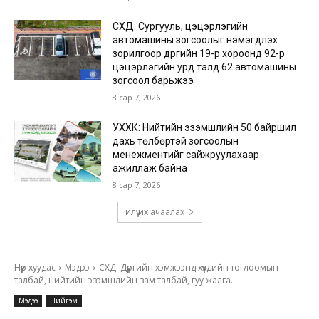
СХД: Сургууль, цэцэрлэгийн
автомашины зогсоолыг нэмэгдүүлэх
зорилгоор дүүргийн 19-р хороонд 92-р
цэцэрлэгийн урд талд 62 автомашины
зогсоол барьжээ
8 сар 7, 2026
УХХК: Нийтийн эзэмшлийн 50 байршил
дахь төлбөртэй зогсоолын
менежментийг сайжруулахаар
ажиллаж байна
8 сар 7, 2026
илүү их ачаалах