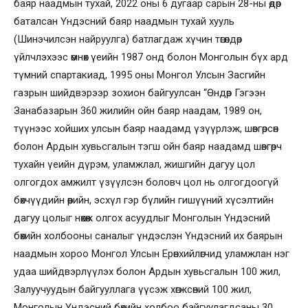
баяр наадмын тухай, 2022 оны 6 дугаар сарын 28-ны өдөр
баталсан Үндэсний баяр наадмын тухай хууль
(Шинэчилсэн найруулга) батлагдаж хүчин төгөлдөр
үйлчлэхээс өмнөх үеийн 1987 онд болон Монголын бүх ард
түмний спартакиад, 1995 оны Монгол Улсын Засгийн
газрын шийдвэрээр зохион байгуулсан “Өндөр Гэгээн
Занабазарын 360 жилийн ойн баяр наадам, 1989 он,
түүнээс хойших улсын баяр наадамд үзүүрлэж, шөвгөрсөн
болон Ардын хувьсгалын тэгш ойн баяр наадамд шөвгөрч
тухайн үеийн дүрэм, уламжлал, жишгийн дагуу цол
олгогдох амжилт үзүүлсэн боловч цол нь олгогдоогүй
бөхчүүдийн өөрийн, эсхүл гэр бүлийн гишүүний хүсэлтийн
дагуу цолыг нөхөж олгох асуудлыг Монголын Үндэсний
бөхийн холбооны саналыг үндэслэн Үндэсний их баярын
наадмын хороо Монгол Улсын Ерөнхийлөгчид уламжлан нэг
удаа шийдвэрлүүлэх болон Ардын хувьсгалын 100 жил,
Залуучуудын байгууллага үүсэж хөгжсөний 100 жил,
Монголын Үндэсний бөхийн холбоо байгуулагдсаны 30