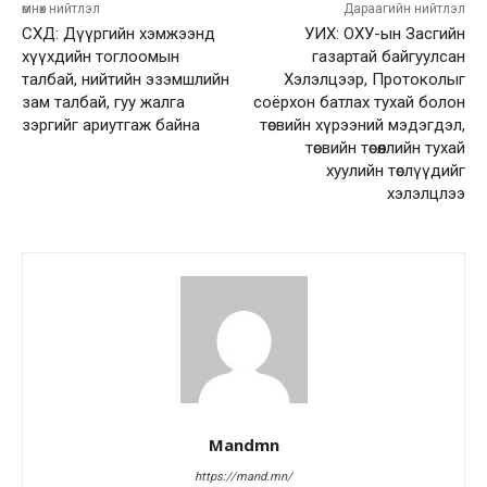
өмнөх нийтлэл
Дараагийн нийтлэл
СХД: Дүүргийн хэмжээнд
УИХ: ОХУ-ын Засгийн
хүүхдийн тоглоомын
газартай байгуулсан
талбай, нийтийн эзэмшлийн
Хэлэлцээр, Протоколыг
зам талбай, гуу жалга
соёрхон батлах тухай болон
зэргийг ариутгаж байна
төсвийн хүрээний мэдэгдэл,
төсвийн төсөөллийн тухай
хуулийн төслүүдийг
хэлэлцлээ
Mandmn
https://mand.mn/