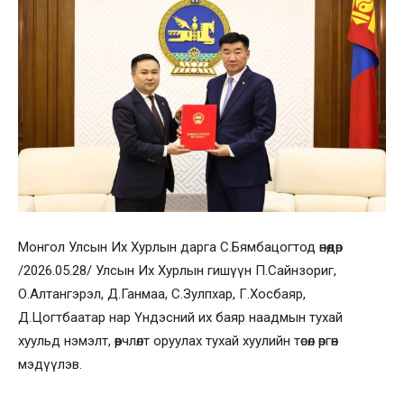
Монгол Улсын Их Хурлын дарга С.Бямбацогтод өнөөдөр
/2026.05.28/ Улсын Их Хурлын гишүүн П.Сайнзориг,
О.Алтангэрэл, Д.Ганмаа, С.Зулпхар, Г.Хосбаяр,
Д.Цогтбаатар нар Үндэсний их баяр наадмын тухай
хуульд нэмэлт, өөрчлөлт оруулах тухай хуулийн төсөл өргөн
мэдүүлэв.