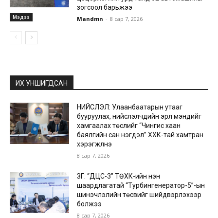
зогсоол барьжээ
Мэдээ
Mandmn
-
8 сар 7, 2026
ИХ УНШИГДСАН
НИЙСЛЭЛ: Улаанбаатарын утааг
бууруулах, нийслэлчүүдийн эрүүл мэндийг
хамгаалах төслийг “Чингис хаан
баялгийн сан нэгдэл” ХХК-тай хамтран
хэрэгжүүлнэ
8 сар 7, 2026
ЗГ: “ДЦС-3” ТӨХК-ийн нэн
шаардлагатай “Турбингенератор-5”-ын
шинэчлэлийн төсвийг шийдвэрлэхээр
болжээ
8 сар 7, 2026