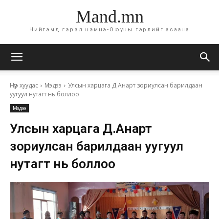
Mand.mn
Нийгэмд гэрэл нэмнэ-Оюуны гэрлийг асаана
Нүүр хуудас
Мэдээ
Улсын харцага Д.Анарт зориулсан барилдаан
уугуул нутагт нь боллоо
Мэдээ
Улсын харцага Д.Анарт
зориулсан барилдаан уугуул
нутагт нь боллоо