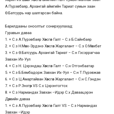
А.Пүрэвбаяр, Архангай аймгийн Тариат сумын заан
Ө.Батсуурь нар шалгарсан байна.
Барилдааны оноолтыг сонирхуулахад:
Гуравын даваа
1. + С.з А.Пүрэвбаяр Хөвсгөл Галт – С.з Б.Сайнбаяр
2. + С.з Н.Мөнх-Эрдэнэ Хөвсгөл Жаргалант – С.з О.Мөнхбат
3. + С.з Ө.Батсуурь Архангай Тариат – С.н Гэсэррагчаа
Завхан Их-Уул
4. + С.з Н. Цэрэндаш Хөвсгөл Галт – С.н Отгонбаатар
5. + С.з Б.Бямбадорж Завхан Их-Уул – С.н Т.Пүрэвжав
6. + С.з Ц.Амартайван Хөвсгөл Жаргалант – С.н С.Гэндэн
7. + С.з Р.Энхтөр VS С.х Цэрэнтогтох
8. + С.з Нармандах Завхан –Идэр С.х Даваацэрэн
Дөрвийн даваа
1. + С.з А.Пүрэвбаяр Хөвсгөл Галт VS – С.з Нармандах
Завхан –Идэр