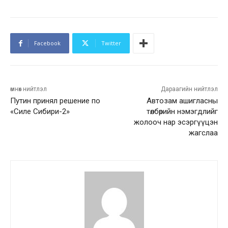
Facebook
Twitter
өмнөх нийтлэл
Дараагийн нийтлэл
Путин принял решение по
Автозам ашигласны
«Силе Сибири-2»
төлбөрийн нэмэгдлийг
жолооч нар эсэргүүцэн
жагслаа