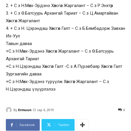
2. + С.з Н.Мөнх-Эрдэнэ Хөвсгөл Жаргалант – С.з Р.Энхтөр
3. + С.з Ө.Батсуурь Архангай Тариат – С.з Ц.Амартайван
Хөвсгөл Жаргалант
4. + С.з Н. Цэрэндаш Хөвсгөл Галт – С.з Б.Бямбадорж Завхан
Их-Уул
Тавын даваа
+С.з Н.Мөнх-Эрдэнэ Хөвсгөл Жаргалант – С.з Ө.Батсуурь
Архангай Тариат
+С.з Н.Цэрэндаш Хөвсгөл Галт -С.з А.Пүрэвбаяр Хөвсгөл Галт
Зургаагийн даваа
+С.з Н.Мөнх-Эрдэнэ түрүүлж Хөвсгөл Жаргалант – С.з
Н.Цэрэндаш үзүүрлэлээ
By
Ermuun
12 сар 6, 2019
0
Facebook
Twitter