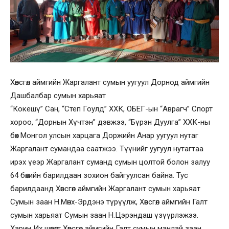
Хөвсгөл аймгийн Жаргалант сумын уугуул Дорнод аймгийн
Дашбалбар сумын харьяат
“Кокешү” Сан, “Степ Гоулд” ХХК, ОБЕГ-ын “Аврагч” Спорт
хороо, “Дорнын Хүчтэн” дэвжээ, “Бүрэн Дуулга” ХХК-ны
бөх Монгол улсын харцага Доржийн Анар уугуул нутаг
Жаргалант сумандаа саатжээ. Түүнийг уугуул нутагтаа
ирэх үеэр Жаргалант суманд сумын цолтой болон залуу
64 бөхийн барилдаан зохион байгуулсан байна. Тус
барилдаанд Хөвсгөл аймгийн Жаргалант сумын харьяат
Сумын заан Н.Мөнх-Эрдэнэ түрүүлж, Хөвсгөл аймгийн Галт
сумын харьяат Сумын заан Н.Цэрэндаш үзүүрлэжээ.
Харин Их шөвөгт Хөвсгөл аймгийн Галт сумын манлай заан