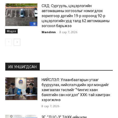
СХД: Сургууль, цэцэрлэгийн
автомашины зогсоолыг нэмэгдүүлэх
зорилгоор дүүргийн 19-р хороонд 92-р
цэцэрлэгийн урд талд 62 автомашины
зогсоол барьжээ
Мэдээ
Mandmn
-
8 сар 7, 2026
ИХ УНШИГДСАН
НИЙСЛЭЛ: Улаанбаатарын утааг
бууруулах, нийслэлчүүдийн эрүүл мэндийг
хамгаалах төслийг “Чингис хаан
баялгийн сан нэгдэл” ХХК-тай хамтран
хэрэгжүүлнэ
8 сар 7, 2026
ЗГ: “ДЦС-3” ТӨХК-ийн нэн