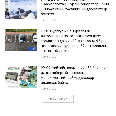
шаардлагатай “Турбингенератор-5”-ын
шинэчлэлийн төсвийг шийдвэрлэхээр
болжээ
8 сар 7, 2026
СХД: Сургууль, цэцэрлэгийн
автомашины зогсоолыг нэмэгдүүлэх
зорилгоор дүүргийн 19-р хороонд 92-р
цэцэрлэгийн урд талд 62 автомашины
зогсоол барьжээ
8 сар 7, 2026
УХХК: Нийтийн эзэмшлийн 50 байршил
дахь төлбөртэй зогсоолын
менежментийг сайжруулахаар
ажиллаж байна
8 сар 7, 2026
илүү их ачаалах