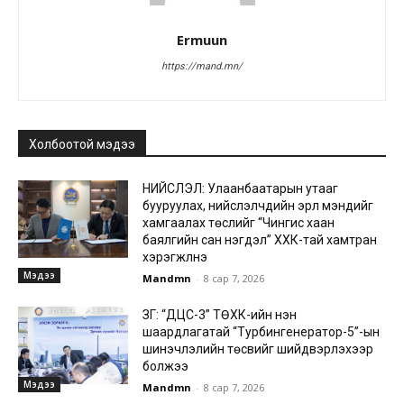
Ermuun
https://mand.mn/
Холбоотой мэдээ
НИЙСЛЭЛ: Улаанбаатарын утааг
бууруулах, нийслэлчүүдийн эрүүл мэндийг
хамгаалах төслийг “Чингис хаан
баялгийн сан нэгдэл” ХХК-тай хамтран
хэрэгжүүлнэ
Мэдээ
Mandmn
-
8 сар 7, 2026
ЗГ: “ДЦС-3” ТӨХК-ийн нэн
шаардлагатай “Турбингенератор-5”-ын
шинэчлэлийн төсвийг шийдвэрлэхээр
болжээ
Мэдээ
Mandmn
-
8 сар 7, 2026