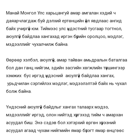
Манай Монгол Улс харьцангуй амар амгалан хэдий ч
даяарчлагдаж буй дэлхий ертөнцийн үйл явдлаас ангид
байх учиргүй юм. Тиймээс улс үндэстний тусгаар тогтнол,
аюулгүй байдлаа хангахад иргэн бүрийн оролцоо, мэдлэг,
мэдээллийг чухалчилж байна.
Өөрөөр хэлбэл, аюулгүй, амар тайван амьдралын баталгаа
бол дан ганц нийгэм, эдийн засгийн хөгжлийн түвшингээр
хэмжих бус иргэд үндэсний аюулгүй байдлаа хангах,
урьдчилан сэргийлэх мэдлэг, мэдээлэлтэй байх нь чухал
болж байна.
Үндэсний аюулгүй байдлыг хангах талаарх мэдээ,
мэдээллийг иргэд, олон нийтэд хүргэхэд тийм ч амархан
асуудал биш. Энэ сэдэв бол хэтэрхий өргөн хүрээний
асуудал агаад чухам нийгмийн ямар бүлэгт ямар өнцгөөс