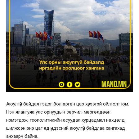
Аюулгүй байдал гэдэг бол өргөн цар хүрээтэй ойлголт юм.
Нэн ялангуяа улс орнуудын зөрчил, мөргөлдөөн
нэмэгдэж, геополитикийн асуудал хурцадмал нөхцөлд
шилжсэн энэ цаг үед үндэсний аюулгүй байдлаа хангахад
анхаарч байна.