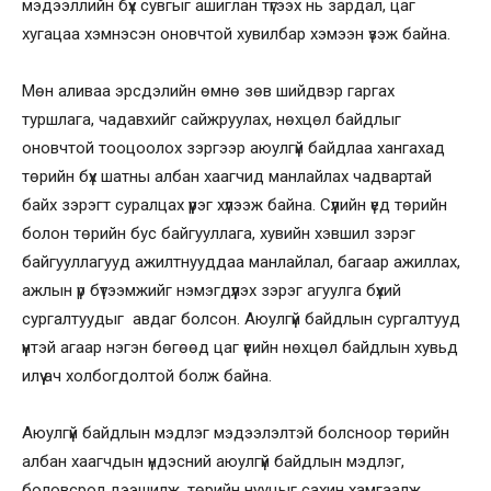
мэдээллийн бүх сувгыг ашиглан түгээх нь зардал, цаг
хугацаа хэмнэсэн оновчтой хувилбар хэмээн үзэж байна.
Мөн аливаа эрсдэлийн өмнө зөв шийдвэр гаргах
туршлага, чадавхийг сайжруулах, нөхцөл байдлыг
оновчтой тооцоолох зэргээр аюулгүй байдлаа хангахад
төрийн бүх шатны албан хаагчид манлайлах чадвартай
байх зэрэгт суралцах үүрэг хүлээж байна. Сүүлийн үед төрийн
болон төрийн бус байгууллага, хувийн хэвшил зэрэг
байгууллагууд ажилтнууддаа манлайлал, багаар ажиллах,
ажлын үр бүтээмжийг нэмэгдүүлэх зэрэг агуулга бүхий
сургалтуудыг авдаг болсон. Аюулгүй байдлын сургалтууд
үүнтэй агаар нэгэн бөгөөд цаг үеийн нөхцөл байдлын хувьд
илүү ач холбогдолтой болж байна.
Аюулгүй байдлын мэдлэг мэдээлэлтэй болсноор төрийн
албан хаагчдын үндэсний аюулгүй байдлын мэдлэг,
боловсрол дээшилж, төрийн нууцыг сахин хамгаалж,