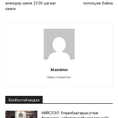
өнөөдөр шөнө 23:00 цагаас
хэлэлцэж байна
хаана
Mandmn
https://mand.mn/
Холбоотой мэдээ
НИЙСЛЭЛ: Улаанбаатарын утааг