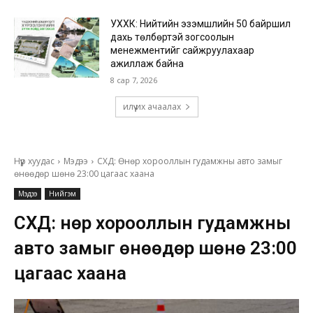
УХХК: Нийтийн эзэмшлийн 50 байршил
дахь төлбөртэй зогсоолын
менежментийг сайжруулахаар
ажиллаж байна
8 сар 7, 2026
илүү их ачаалах