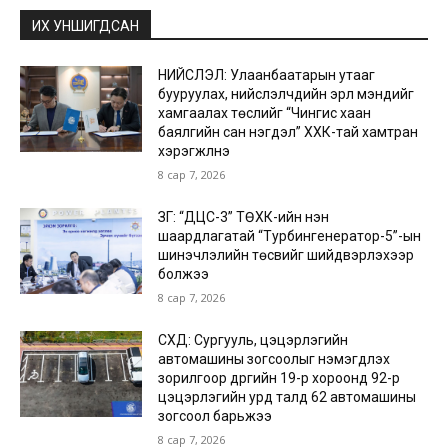
ИХ УНШИГДСАН
НИЙСЛЭЛ: Улаанбаатарын утааг
бууруулах, нийслэлчүүдийн эрүүл мэндийг
хамгаалах төслийг “Чингис хаан
баялгийн сан нэгдэл” ХХК-тай хамтран
хэрэгжүүлнэ
8 сар 7, 2026
ЗГ: “ДЦС-3” ТӨХК-ийн нэн
шаардлагатай “Турбингенератор-5”-ын
шинэчлэлийн төсвийг шийдвэрлэхээр
болжээ
8 сар 7, 2026
СХД: Сургууль, цэцэрлэгийн
автомашины зогсоолыг нэмэгдүүлэх
зорилгоор дүүргийн 19-р хороонд 92-р
цэцэрлэгийн урд талд 62 автомашины
зогсоол барьжээ
8 сар 7, 2026