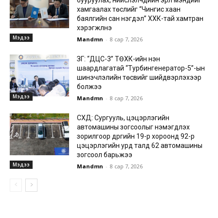
бууруулах, нийслэлчүүдийн эрүүл мэндийг
хамгаалах төслийг “Чингис хаан
баялгийн сан нэгдэл” ХХК-тай хамтран
хэрэгжүүлнэ
Мэдээ
Mandmn
-
8 сар 7, 2026
ЗГ: “ДЦС-3” ТӨХК-ийн нэн
шаардлагатай “Турбингенератор-5”-ын
шинэчлэлийн төсвийг шийдвэрлэхээр
болжээ
Мэдээ
Mandmn
-
8 сар 7, 2026
СХД: Сургууль, цэцэрлэгийн
автомашины зогсоолыг нэмэгдүүлэх
зорилгоор дүүргийн 19-р хороонд 92-р
цэцэрлэгийн урд талд 62 автомашины
зогсоол барьжээ
Мэдээ
Mandmn
-
8 сар 7, 2026