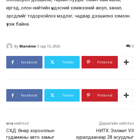
иргэд, олон нийтийн үндэсний хэмжээний аюул, занал,
эрсдлийг тодорхойлох мэдлэг, чадвар дээшилнэ хэмээн
үзэж байна.
By
Mandmn
5 сар 15, 2026
0
Facebook
Twitter
Pinterest
Facebook
Twitter
Pinterest
өмнөх нийтлэл
Дараагийн нийтлэл
СХД: Өнөр хорооллын
НИТХ: Ээлжит VII
гудамжны авто замыг
хуралдаанаар 28 асуудлыг