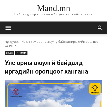
Mand.mn
Нийгэмд гэрэл нэмнэ-Оюуны гэрлийг асаана
Нүүр хуудас
Мэдээ
Улс орны аюулгүй байдалд иргэдийн оролцоог
хангана
Мэдээ
Нийгэм
Улс орны аюулгүй байдалд
иргэдийн оролцоог хангана