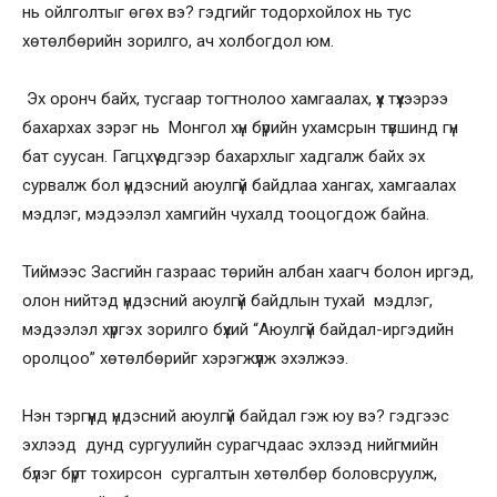
нь ойлголтыг өгөх вэ? гэдгийг тодорхойлох нь тус
хөтөлбөрийн зорилго, ач холбогдол юм.
Эх оронч байх, тусгаар тогтнолоо хамгаалах, үүх түүхээрээ
бахархах зэрэг нь Монгол хүн бүрийн ухамсрын түвшинд гүн
бат суусан. Гагцхүү эдгээр бахархлыг хадгалж байх эх
сурвалж бол үндэсний аюулгүй байдлаа хангах, хамгаалах
мэдлэг, мэдээлэл хамгийн чухалд тооцогдож байна.
Тиймээс Засгийн газраас төрийн албан хаагч болон иргэд,
олон нийтэд үндэсний аюулгүй байдлын тухай мэдлэг,
мэдээлэл хүргэх зорилго бүхий “Аюулгүй байдал-иргэдийн
оролцоо” хөтөлбөрийг хэрэгжүүлж эхэлжээ.
Нэн тэргүүнд үндэсний аюулгүй байдал гэж юу вэ? гэдгээс
эхлээд дунд сургуулийн сурагчдаас эхлээд нийгмийн
бүлэг бүрт тохирсон сургалтын хөтөлбөр боловсруулж,