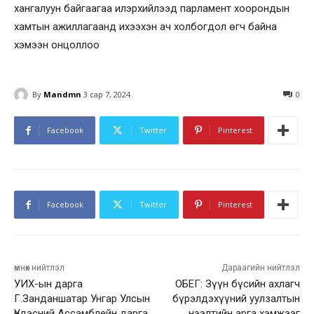
хангалуун байгаагаа илэрхийлээд парламент хоорондын
хамтын ажиллагаанд ихээхэн ач холбогдол өгч байна
хэмээн онцоллоо
By
Mandmn
3 сар 7, 2024
0
Facebook
Twitter
Pinterest
Facebook
Twitter
Pinterest
өмнөх нийтлэл
Дараагийн нийтлэл
УИХ-ын дарга
ОБЕГ: Зүүн бүсийн ахлагч
Г.Занданшатар Унгар Улсын
бүрэлдэхүүний уулзалтын
Үндэсний Ассамблейн дарга
нээлтийн арга хэмжээг