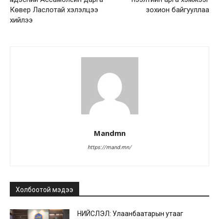
Көвер Ласлотай хэлэлцээ
зохион байгууллаа
хийлээ
Mandmn
https://mand.mn/
Холбоотой мэдээ
НИЙСЛЭЛ: Улаанбаатарын утааг