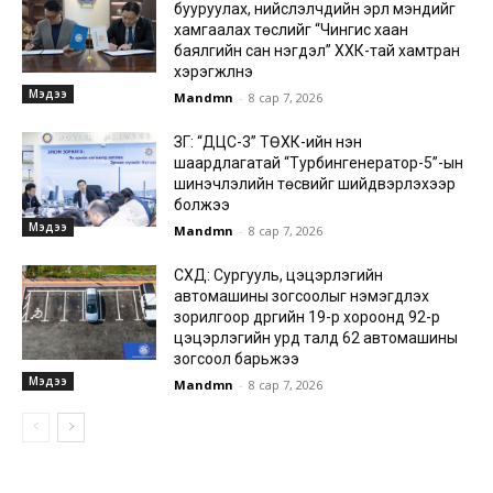
бууруулах, нийслэлчүүдийн эрүүл мэндийг
хамгаалах төслийг “Чингис хаан
баялгийн сан нэгдэл” ХХК-тай хамтран
хэрэгжүүлнэ
Мэдээ
Mandmn
-
8 сар 7, 2026
ЗГ: “ДЦС-3” ТӨХК-ийн нэн
шаардлагатай “Турбингенератор-5”-ын
шинэчлэлийн төсвийг шийдвэрлэхээр
болжээ
Мэдээ
Mandmn
-
8 сар 7, 2026
СХД: Сургууль, цэцэрлэгийн
автомашины зогсоолыг нэмэгдүүлэх
зорилгоор дүүргийн 19-р хороонд 92-р
цэцэрлэгийн урд талд 62 автомашины
зогсоол барьжээ
Мэдээ
Mandmn
-
8 сар 7, 2026