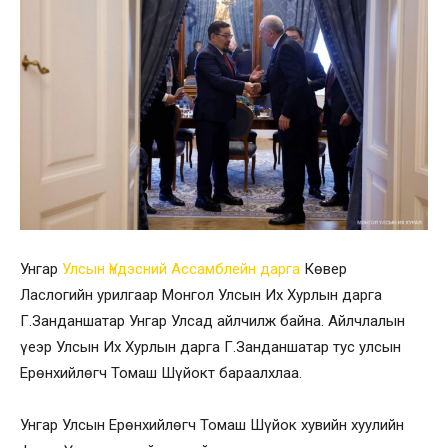
Унгар
Улсын Үндэсний Ассамблейн дарга
Көвер
Ласлогийн урилгаар Монгол Улсын Их Хурлын дарга
Г.Занданшатар Унгар Улсад айлчилж байна. Айлчлалын
үеэр Улсын Их Хурлын дарга Г.Занданшатар тус улсын
Ерөнхийлөгч Томаш Шүйокт бараалхлаа.
Унгар Улсын Ерөнхийлөгч Томаш Шүйок хувийн хуулийн