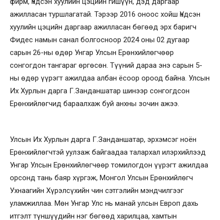
фирм, Үндсэн хуулийн цэцийн гишүүн, дэд даргаар
ажилласан туршлагатай. Тэрээр 2016 оноос хойш Үндсэн
хуулийн цэцийн даргаар ажилласан бөгөөд эрх баригч
Фидес намын санал болгосноор 2024 оны 02 дугаар
сарын 26-ны өдөр Унгар Улсын Ерөнхийлөгчөөр
сонгогдон тангараг өргөсөн. Түүний дараа энэ сарын 5-
ны өдөр үүрэгт ажилдаа албан ёсоор ороод байна. Улсын
Их Хурлын дарга Г.Занданшатар шинээр сонгогдсон
Ерөнхийлөгчид бараалхаж буй анхны зочин ажээ.
Улсын Их Хурлын дарга Г.Занданшатар, эрхэмсэг ноён
Ерөнхийлөгчтэй уулзаж байгаадаа талархал илэрхийлээд
Унгар Улсын Ерөнхийлөгчөөр томилогдон үүрэгт ажилдаа
орсонд тань баяр хүргэж, Монгол Улсын Ерөнхийлөгч
Ухнаагийн Хүрэлсүхийн чин сэтгэлийн мэндчилгээг
уламжиллаа. Мөн Унгар Улс нь манай улсын Европ дахь
итгэлт түншүүдийн нэг бөгөөд харилцаа, хамтын