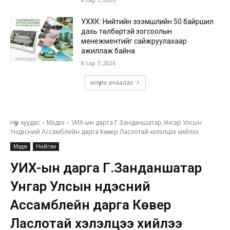
УХХК: Нийтийн эзэмшлийн 50 байршил
дахь төлбөртэй зогсоолын
менежментийг сайжруулахаар
ажиллаж байна
8 сар 7, 2026
илүү их ачаалах