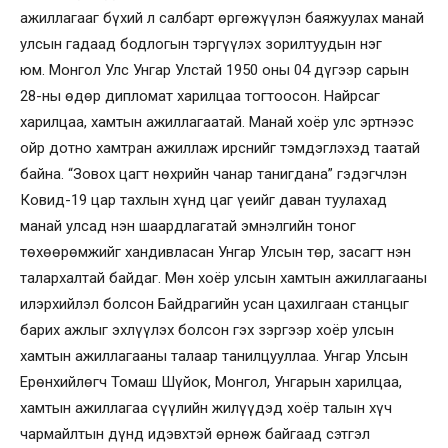
ажиллагааг бүхий л салбарт өргөжүүлэн баяжуулах манай
улсын гадаад бодлогын тэргүүлэх зорилтуудын нэг
юм. Монгол Улс Унгар Улстай 1950 оны 04 дүгээр сарын
28-ны өдөр дипломат харилцаа тогтоосон. Найрсаг
харилцаа, хамтын ажиллагаатай. Манай хоёр улс эртнээс
ойр дотно хамтран ажиллаж ирснийг тэмдэглэхэд таатай
байна. “Зовох цагт нөхрийн чанар танигдана” гэдэгчлэн
Ковид-19 цар тахлын хүнд цаг үеийг даван туулахад
манай улсад нэн шаардлагатай эмнэлгийн тоног
төхөөрөмжийг хандивласан Унгар Улсын төр, засагт нэн
талархалтай байдаг. Мөн хоёр улсын хамтын ажиллагааны
илэрхийлэл болсон Байдрагийн усан цахилгаан станцыг
барих ажлыг эхлүүлэх болсон гэх зэргээр хоёр улсын
хамтын ажиллагааны талаар танилцууллаа. Унгар Улсын
Ерөнхийлөгч Томаш Шүйок, Монгол, Унгарын харилцаа,
хамтын ажиллагаа сүүлийн жилүүдэд хоёр талын хүч
чармайлтын дүнд идэвхтэй өрнөж байгаад сэтгэл