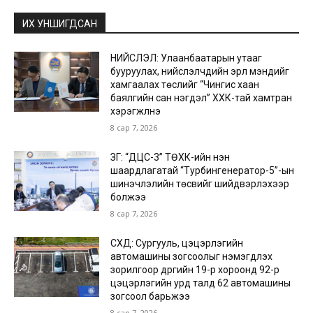
ИХ УНШИГДСАН
НИЙСЛЭЛ: Улаанбаатарын утааг
бууруулах, нийслэлчүүдийн эрүүл мэндийг
хамгаалах төслийг “Чингис хаан
баялгийн сан нэгдэл” ХХК-тай хамтран
хэрэгжүүлнэ
8 сар 7, 2026
ЗГ: “ДЦС-3” ТӨХК-ийн нэн
шаардлагатай “Турбингенератор-5”-ын
шинэчлэлийн төсвийг шийдвэрлэхээр
болжээ
8 сар 7, 2026
СХД: Сургууль, цэцэрлэгийн
автомашины зогсоолыг нэмэгдүүлэх
зорилгоор дүүргийн 19-р хороонд 92-р
цэцэрлэгийн урд талд 62 автомашины
зогсоол барьжээ
8 сар 7, 2026