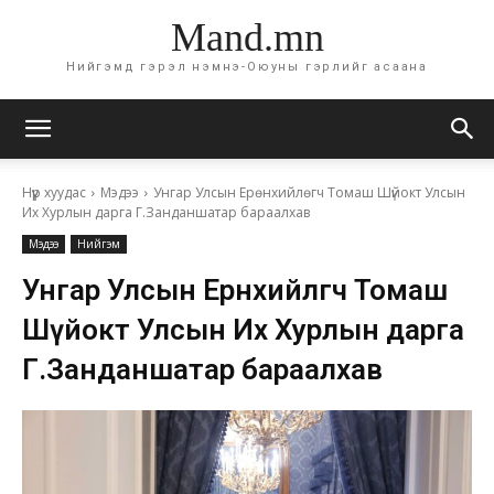
Mand.mn
Нийгэмд гэрэл нэмнэ-Оюуны гэрлийг асаана
Нүүр хуудас
Мэдээ
Унгар Улсын Ерөнхийлөгч Томаш Шүйокт Улсын
Их Хурлын дарга Г.Занданшатар бараалхав
Мэдээ
Нийгэм
Унгар Улсын Ерөнхийлөгч Томаш
Шүйокт Улсын Их Хурлын дарга
Г.Занданшатар бараалхав