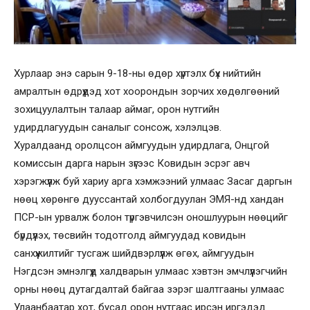
Хурлаар энэ сарын 9-18-ны өдөр хүртэлх бүх нийтийн
амралтын өдрүүдэд хот хоорондын зорчих хөдөлгөөний
зохицуулалтын талаар аймаг, орон нутгийн
удирдлагуудын саналыг сонсож, хэлэлцэв.
Хуралдаанд оролцсон аймгуудын удирдлага, Онцгой
комиссын дарга нарын зүгээс Ковидын эсрэг авч
хэрэгжүүлж буй хариу арга хэмжээний улмаас Засаг даргын
нөөц хөрөнгө дууссантай холбогдуулан ЭМЯ-нд хандан
ПСР-ын урвалж болон түргэвчилсэн оношлуурын нөөцийг
бүрдүүлэх, төсвийн тодотголд аймгуудад ковидын
санхүүжилтийг тусгаж шийдвэрлүүлж өгөх, аймгуудын
Нэгдсэн эмнэлгүүд халдварын улмаас хэвтэн эмчлүүлэгчийн
орны нөөц дутагдалтай байгаа зэрэг шалтгааны улмаас
Улаанбаатар хот, бусад орон нутгаас ирсэн иргэдэд