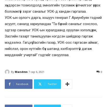
хүндэрсэн тохиолдолд эмнэлгийн тусламж үйлчилгээг үзүүлэх
боломжгүй зэрэг саналыг УОК-д хандан гаргалаа.
УОК-ын орлогч дарга, хошууч генерал Г.Ариунбуян тэдний
асуулт, саналд хариулахдаа “Та бүхний саналыг сонслоо,
эдгээр саналыг УОК-ын хуралдаанд оруулан хэлэлцүүлж,
Засгийн газарт танилцуулан нэгдсэн шийдвэр гаргаж
мэдээлнэ. Гагцхүү Засгийн газар, УОК-оос гаргасан аймаг,
нийслэл, орон нутгийн бүх шатанд хэлбэрэлтгүй дагаж
мөрдөхийг учиртай” гэдгийг санууллаа.
By
Mandmn
7 сар 6, 2021
0
Facebook
Twitter