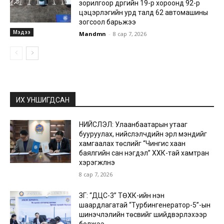
зорилгоор дүүргийн 19-р хороонд 92-р
цэцэрлэгийн урд талд 62 автомашины
зогсоол барьжээ
Мэдээ
Mandmn
-
8 сар 7, 2026
ИХ УНШИГДСАН
НИЙСЛЭЛ: Улаанбаатарын утааг
бууруулах, нийслэлчүүдийн эрүүл мэндийг
хамгаалах төслийг “Чингис хаан
баялгийн сан нэгдэл” ХХК-тай хамтран
хэрэгжүүлнэ
8 сар 7, 2026
ЗГ: “ДЦС-3” ТӨХК-ийн нэн
шаардлагатай “Турбингенератор-5”-ын
шинэчлэлийн төсвийг шийдвэрлэхээр