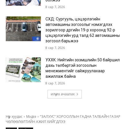
болжээ
8 сар 7, 2026
СХД: Сургууль, цэцэрлэгийн
автомашины зогсоолыг нэмэгдүүлэх
зорилгоор дүүргийн 19-р хороонд 92-р
цэцэрлэгийн урд талд 62 автомашины
зогсоол барьжээ
8 сар 7, 2026
УХХК: Нийтийн эзэмшлийн 50 байршил
дахь төлбөртэй зогсоолын
менежментийг сайжруулахаар
ажиллаж байна
8 сар 7, 2026
илүү их ачаалах