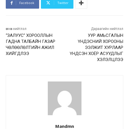
Facebook
Twitter
өмнөх нийтлэл
Дараагийн нийтлэл
“ЗАЛУУС” ХОРООЛЛЫН
УУР АМЬСГАЛЫН
ГАДНА ТАЛБАЙН ГАЗАР
ҮНДЭСНИЙ ХОРООНЫ
ЧӨЛӨӨЛӨЛТИЙН АЖИЛ
ЭЭЛЖИТ ХУРЛААР
ХИЙГДЛЭЭ
ҮНДСЭН ХОЁР АСУУДЛЫГ
ХЭЛЭЛЦЛЭЭ
Mandmn