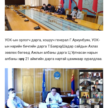
УОК-ын орлогч дарга, хошууч генерал Г.Ариунбуян, УОК-
ын нарийн бичгийн дарга Т.Баярхүү, Шадар сайдын Ахлах
зөвлөх бөгөөд Ажлын албаны дарга Ц.Уртнасан нарын
албаны хүмүүс 21 аймгийн дарга нартай цахимаар хуралдлаа.