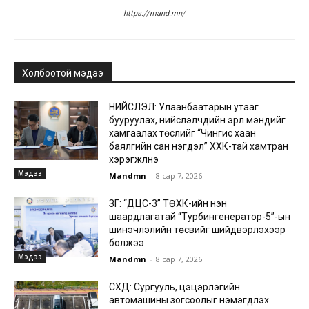
https://mand.mn/
Холбоотой мэдээ
НИЙСЛЭЛ: Улаанбаатарын утааг
бууруулах, нийслэлчүүдийн эрүүл мэндийг
хамгаалах төслийг “Чингис хаан
баялгийн сан нэгдэл” ХХК-тай хамтран
хэрэгжүүлнэ
Мэдээ
Mandmn
-
8 сар 7, 2026
ЗГ: “ДЦС-3” ТӨХК-ийн нэн
шаардлагатай “Турбингенератор-5”-ын
шинэчлэлийн төсвийг шийдвэрлэхээр
болжээ
Мэдээ
Mandmn
-
8 сар 7, 2026
СХД: Сургууль, цэцэрлэгийн
автомашины зогсоолыг нэмэгдүүлэх