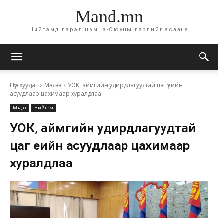
Mand.mn
Нийгэмд гэрэл нэмнэ-Оюуны гэрлийг асаана
Нүүр хуудас
Мэдээ
УОК, аймгийн удирдлагуудтай цаг үеийн
асуудлаар цахимаар хуралдлаа
Мэдээ
Нийгэм
УОК, аймгийн удирдлагуудтай
цаг үеийн асуудлаар цахимаар
хуралдлаа