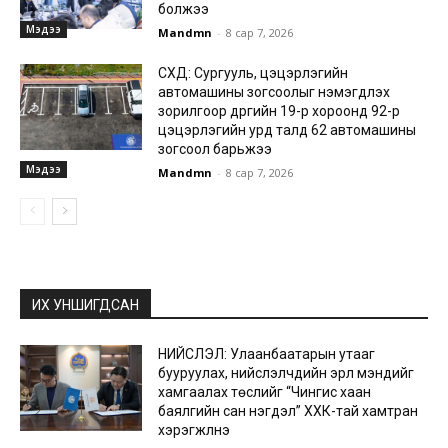
болжээ
Мэдээ
Mandmn
-
8 сар 7, 2026
СХД: Сургууль, цэцэрлэгийн
автомашины зогсоолыг нэмэгдүүлэх
зорилгоор дүүргийн 19-р хороонд 92-р
цэцэрлэгийн урд талд 62 автомашины
зогсоол барьжээ
Мэдээ
Mandmn
-
8 сар 7, 2026
ИХ УНШИГДСАН
НИЙСЛЭЛ: Улаанбаатарын утааг
бууруулах, нийслэлчүүдийн эрүүл мэндийг
хамгаалах төслийг “Чингис хаан
баялгийн сан нэгдэл” ХХК-тай хамтран
хэрэгжүүлнэ