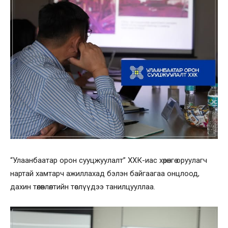
“Улаанбаатар орон сууцжуулалт” ХХК-иас хөрөнгө оруулагч
нартай хамтарч ажиллахад бэлэн байгаагаа онцлоод,
дахин төлөвлөлтийн төслүүдээ танилцууллаа.