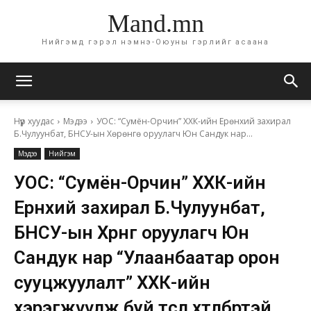
Mand.mn
Нийгэмд гэрэл нэмнэ-Оюуны гэрлийг асаана
Нүүр хуудас
Мэдээ
УОС: “Сумён-Орчин” ХХК-ийн Ерөнхий захирал
Б.Чулуунбат, БНСУ-ын Хөрөнгө оруулагч Юн Сандук нар...
Мэдээ
Нийгэм
УОС: “Сумён-Орчин” ХХК-ийн
Ерөнхий захирал Б.Чулуунбат,
БНСУ-ын Хөрөнгө оруулагч Юн
Сандук нар “Улаанбаатар орон
сууцжуулалт” ХХК-ийн
хэрэгжүүлж буй төсөл хөтөлбөртэй