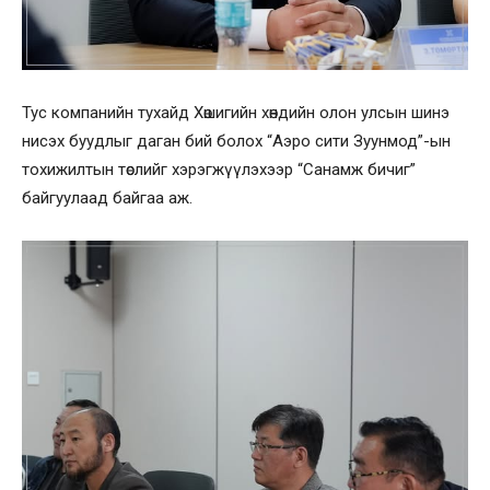
Тус компанийн тухайд Хөшигийн хөндийн олон улсын шинэ
нисэх буудлыг даган бий болох “Аэро сити Зуунмод”-ын
тохижилтын төслийг хэрэгжүүлэхээр “Санамж бичиг”
байгуулаад байгаа аж.