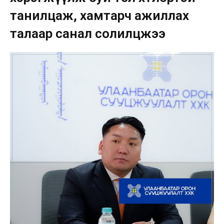
танилцаж, хамтарч ажиллах
талаар санал солилцжээ