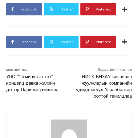
Facebook
Twitter
Pinterest
Facebook
Twitter
Pinterest
өмнөх нийтлэл
Дараагийн нийтлэл
УОС: “15 минутын хот”
НИТХ: БНХАУ-ын аялал
концепц дөрөвхөн жилийн
жуулчлалын компанийн
дотор Парисыг өөрчилжээ
удирдлагууд Улаанбаатар
хоттой танилцлаа