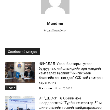
Mandmn
https://mand.mn/
Холбоотой мэдээ
НИЙСЛЭЛ: Улаанбаатарын утааг
бууруулах, нийслэлчүүдийн эрүүл мэндийг
хамгаалах төслийг “Чингис хаан
баялгийн сан нэгдэл” ХХК-тай хамтран
хэрэгжүүлнэ
Мэдээ
Mandmn
-
8 сар 7, 2026
ЗГ: “ДЦС-3” ТӨХК-ийн нэн
шаардлагатай “Турбингенератор-5”-ын
шинэчлэлийн төсвийг шийдвэрлэхээр