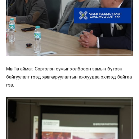
Мөн Төв аймаг, Сэргэлэн сумыг холбосон замын бүтээн
байгуулалт гээд хөрөнгө оруулалтын ажлуудаа эхлээд байгаа
гэв.