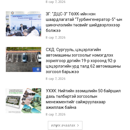
8 сар 7, 2026
ЗГ: “ДЦС-3” ТӨХК-ийн нэн
шаардлагатай “Турбингенератор-5”-ын
шинэчлэлийн төсвийг шийдвэрлэхээр
болжээ
8 сар 7, 2026
СХД: Сургууль, цэцэрлэгийн
автомашины зогсоолыг нэмэгдүүлэх
зорилгоор дүүргийн 19-р хороонд 92-р
цэцэрлэгийн урд талд 62 автомашины
зогсоол барьжээ
8 сар 7, 2026
УХХК: Нийтийн эзэмшлийн 50 байршил
дахь төлбөртэй зогсоолын
менежментийг сайжруулахаар
ажиллаж байна
8 сар 7, 2026
илүү их ачаалах