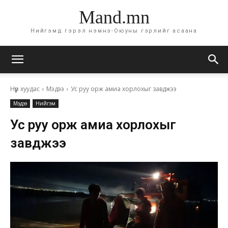
Mand.mn
Нийгэмд гэрэл нэмнэ-Оюуны гэрлийг асаана
Нүүр хуудас
Мэдээ
Ус руу орж амиа хорлохыг завджээ
Мэдээ
Нийгэм
Ус руу орж амиа хорлохыг
завджээ