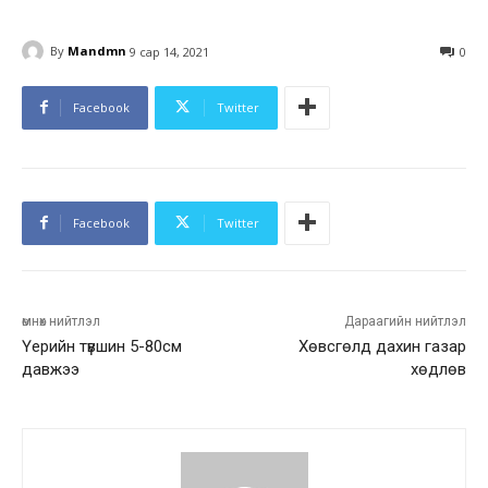
By
Mandmn
9 сар 14, 2021
0
Facebook
Twitter
Facebook
Twitter
өмнөх нийтлэл
Дараагийн нийтлэл
Үерийн түвшин 5-80см
Хөвсгөлд дахин газар
давжээ
хөдлөв