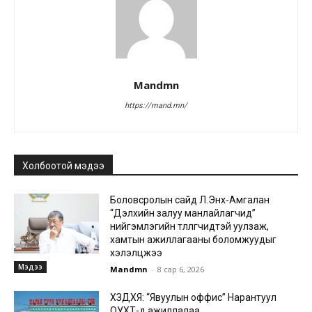
Mandmn
https://mand.mn/
Холбоотой мэдээ
Боловсролын сайд Л.Энх-Амгалан
“Дэлхийн залуу манлайлагчид”
нийгэмлэгийн төлөөлөгчидтэй уулзаж,
хамтын ажиллагааны боломжуудыг
хэлэлцжээ
Мэдээ
Mandmn
-
8 сар 6, 2026
ХЗДХЯ: “Явуулын оффис” Нарантуул
ОУХТ-д ажиллалаа