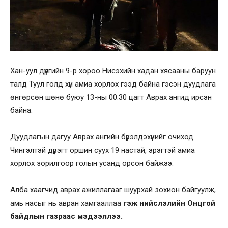
Хан-уул дүүргийн 9-р хороо Нисэхийн хадан хясааны баруун
талд Туул голд хүн амиа хорлох гээд байна гэсэн дуудлага
өнгөрсөн шөнө буюу 13-ны 00:30 цагт Аврах ангид ирсэн
байна.
Дуудлагын дагуу Аврах ангийн бүрэлдэхүүнийг очиход
Чингэлтэй дүүрэгт оршин суух 19 настай, эрэгтэй амиа
хорлох зорилгоор голын усанд орсон байжээ.
Алба хаагчид аврах ажиллагааг шуурхай зохион байгуулж,
амь насыг нь авран хамгааллаа
гэж нийслэлийн Онцгой
байдлын газраас мэдээллээ.