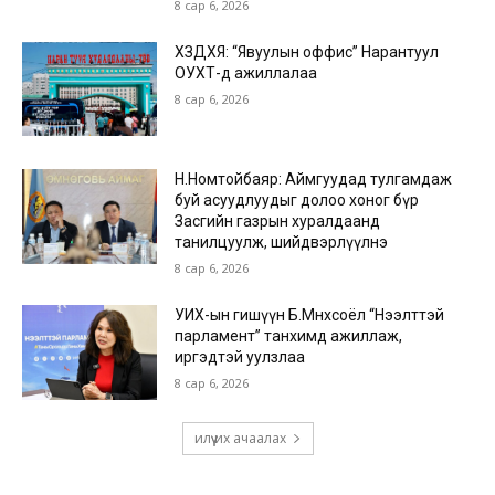
8 сар 6, 2026
ХЗДХЯ: “Явуулын оффис” Нарантуул
ОУХТ-д ажиллалаа
8 сар 6, 2026
Н.Номтойбаяр: Аймгуудад тулгамдаж
буй асуудлуудыг долоо хоног бүр
Засгийн газрын хуралдаанд
танилцуулж, шийдвэрлүүлнэ
8 сар 6, 2026
УИХ-ын гишүүн Б.Мөнхсоёл “Нээлттэй
парламент” танхимд ажиллаж,
иргэдтэй уулзлаа
8 сар 6, 2026
илүү их ачаалах