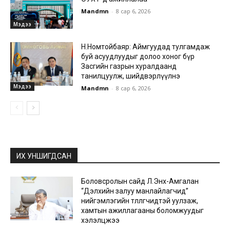
Mandmn
-
8 сар 6, 2026
Мэдээ
Н.Номтойбаяр: Аймгуудад тулгамдаж
буй асуудлуудыг долоо хоног бүр
Засгийн газрын хуралдаанд
танилцуулж, шийдвэрлүүлнэ
Мэдээ
Mandmn
-
8 сар 6, 2026
ИХ УНШИГДСАН
Боловсролын сайд Л.Энх-Амгалан
“Дэлхийн залуу манлайлагчид”
нийгэмлэгийн төлөөлөгчидтэй уулзаж,
хамтын ажиллагааны боломжуудыг
хэлэлцжээ