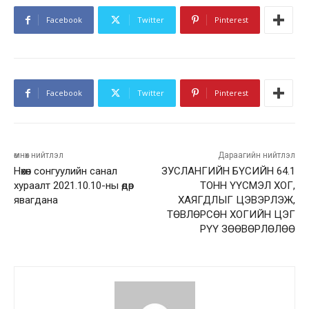
Facebook
Twitter
Pinterest
Facebook
Twitter
Pinterest
өмнөх нийтлэл
Дараагийн нийтлэл
Нөхөн сонгуулийн санал
ЗУСЛАНГИЙН БҮСИЙН 64.1
хураалт 2021.10.10-ны өдөр
TОНН ҮҮСМЭЛ ХОГ,
явагдана
ХАЯГДЛЫГ ЦЭВЭРЛЭЖ,
ТӨВЛӨРСӨН ХОГИЙН ЦЭГ
РҮҮ ЗӨӨВӨРЛӨЛӨӨ