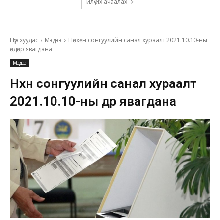
илүү их ачаалах