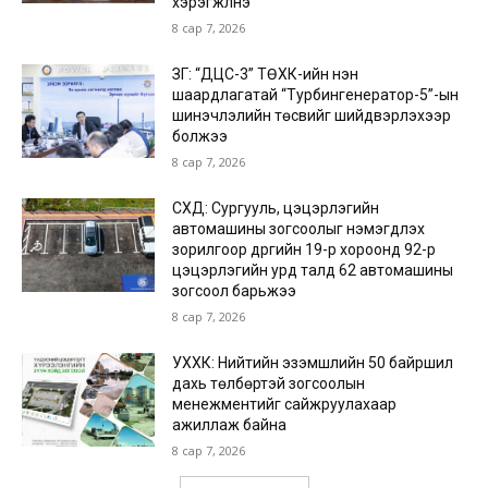
хэрэгжүүлнэ
8 сар 7, 2026
ЗГ: “ДЦС-3” ТӨХК-ийн нэн
шаардлагатай “Турбингенератор-5”-ын
шинэчлэлийн төсвийг шийдвэрлэхээр
болжээ
8 сар 7, 2026
СХД: Сургууль, цэцэрлэгийн
автомашины зогсоолыг нэмэгдүүлэх
зорилгоор дүүргийн 19-р хороонд 92-р
цэцэрлэгийн урд талд 62 автомашины
зогсоол барьжээ
8 сар 7, 2026
УХХК: Нийтийн эзэмшлийн 50 байршил
дахь төлбөртэй зогсоолын
менежментийг сайжруулахаар
ажиллаж байна
8 сар 7, 2026