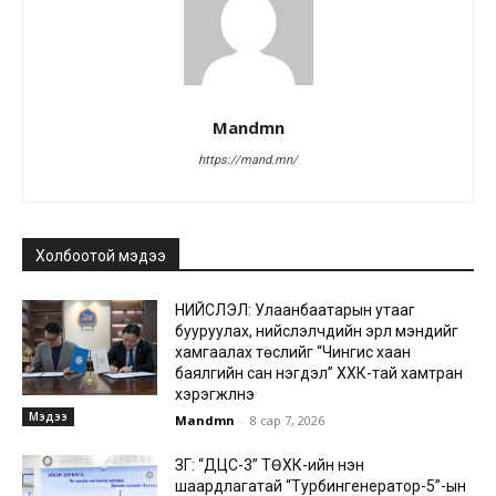
Mandmn
https://mand.mn/
Холбоотой мэдээ
НИЙСЛЭЛ: Улаанбаатарын утааг
бууруулах, нийслэлчүүдийн эрүүл мэндийг
хамгаалах төслийг “Чингис хаан
баялгийн сан нэгдэл” ХХК-тай хамтран
хэрэгжүүлнэ
Мэдээ
Mandmn
-
8 сар 7, 2026
ЗГ: “ДЦС-3” ТӨХК-ийн нэн
шаардлагатай “Турбингенератор-5”-ын