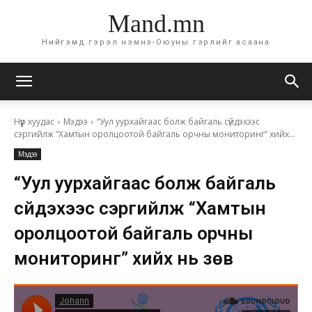
Mand.mn
Нийгэмд гэрэл нэмнэ-Оюуны гэрлийг асаана
Нүүр хуудас
Мэдээ
“Уул уурхайгаас болж байгаль сүйдэхээс
сэргийлж “Хамтын оролцоотой байгаль орчны мониторинг” хийх...
Мэдээ
“Уул уурхайгаас болж байгаль
сүйдэхээс сэргийлж “Хамтын
оролцоотой байгаль орчны
мониторинг” хийх нь зөв