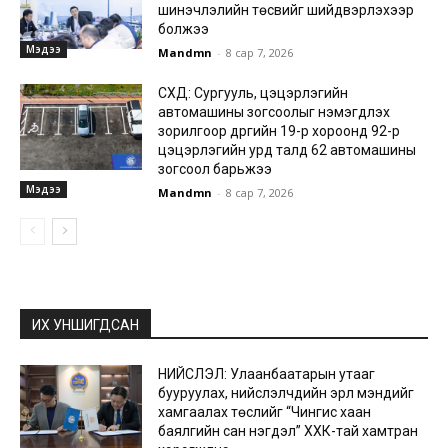
шинэчлэлийн төсвийг шийдвэрлэхээр
болжээ
Мэдээ
Mandmn
-
8 сар 7, 2026
СХД: Сургууль, цэцэрлэгийн
автомашины зогсоолыг нэмэгдүүлэх
зорилгоор дүүргийн 19-р хороонд 92-р
цэцэрлэгийн урд талд 62 автомашины
зогсоол барьжээ
Мэдээ
Mandmn
-
8 сар 7, 2026
ИХ УНШИГДСАН
НИЙСЛЭЛ: Улаанбаатарын утааг
бууруулах, нийслэлчүүдийн эрүүл мэндийг
хамгаалах төслийг “Чингис хаан
баялгийн сан нэгдэл” ХХК-тай хамтран