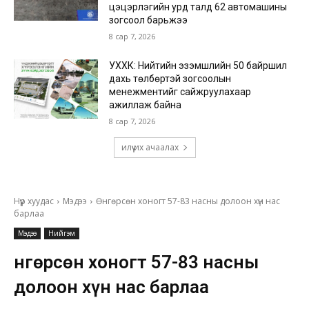
цэцэрлэгийн урд талд 62 автомашины
зогсоол барьжээ
8 сар 7, 2026
УХХК: Нийтийн эзэмшлийн 50 байршил
дахь төлбөртэй зогсоолын
менежментийг сайжруулахаар
ажиллаж байна
8 сар 7, 2026
илүү их ачаалах