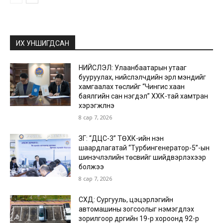
ИХ УНШИГДСАН
НИЙСЛЭЛ: Улаанбаатарын утааг
бууруулах, нийслэлчүүдийн эрүүл мэндийг
хамгаалах төслийг “Чингис хаан
баялгийн сан нэгдэл” ХХК-тай хамтран
хэрэгжүүлнэ
8 сар 7, 2026
ЗГ: “ДЦС-3” ТӨХК-ийн нэн
шаардлагатай “Турбингенератор-5”-ын
шинэчлэлийн төсвийг шийдвэрлэхээр
болжээ
8 сар 7, 2026
СХД: Сургууль, цэцэрлэгийн
автомашины зогсоолыг нэмэгдүүлэх
зорилгоор дүүргийн 19-р хороонд 92-р