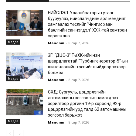
НИЙСЛЭЛ: Улаанбаатарын утааг
бууруулах, нийслэлчүүдийн эрүүл мэндийг
хамгаалах төслийг “Чингис хаан
баялгийн сан нэгдэл” ХХК-тай хамтран
хэрэгжүүлнэ
Мэдээ
Mandmn
-
8 сар 7, 2026
ЗГ: “ДЦС-3” ТӨХК-ийн нэн
шаардлагатай “Турбингенератор-5”-ын
шинэчлэлийн төсвийг шийдвэрлэхээр
болжээ
Мэдээ
Mandmn
-
8 сар 7, 2026
СХД: Сургууль, цэцэрлэгийн
автомашины зогсоолыг нэмэгдүүлэх
зорилгоор дүүргийн 19-р хороонд 92-р
цэцэрлэгийн урд талд 62 автомашины
зогсоол барьжээ
Мэдээ
Mandmn
-
8 сар 7, 2026