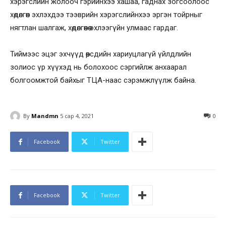
хэрэгслийн жолооч гэрийнхээ хашаа, гаднах зогсоолоос
хөдөлгөөн эхлэхдээ тээврийн хэрэгслийнхээ эргэн тойрныг
нягтлан шалгаж, хөдөлгөөнөө эхлээгүйн улмаас гардаг.
Тиймээс эцэг эхчүүд өөрсдийн хариуцлагүй үйлдлийн
золиос үр хүүхэд нь болохоос сэргийлж анхаарал
болгоомжтой байхыг ТЦА-наас сэрэмжлүүлж байна.
By
Mandmn
5 сар 4, 2021
0
Facebook
Twitter
Facebook
Twitter