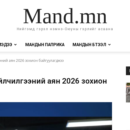
Mand.mn
Нийгэмд гэрэл нэмнэ-Оюуны гэрлийг асаана
МЭДЭЭ
МАНДЫН ПАПРИКА
МАНДЫН БҮТЭЭЛ
лгээний аян 2026 зохион байгуулагджээ
й үйлчилгээний аян 2026 зохион