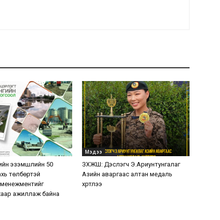
Мэдээ
ийн эзэмшлийн 50
ЗХЖШ: Дэслэгч Э.Ариунтунгалаг
хь төлбөртэй
Азийн аваргаас алтан медаль
 менежментийг
хүртлээ
аар ажиллаж байна