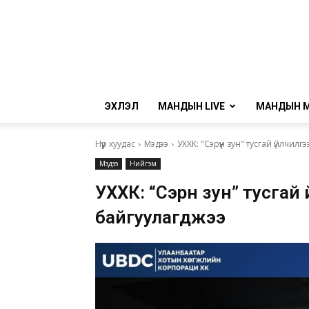
ЭХЛЭЛ
МАНДЫН LIVE
МАНДЫН 
Нүүр хуудас
Мэдээ
УХХК: "Сэрүүн зун" тусгай үйлчи
Мэдээ
Нийгэм
УХХК: “Сэрүүн зун” тусга
байгуулагджээ