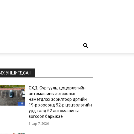
ИХ УНШИГДСАН
СХД: Сургууль, цэцэрлэгийн
автомашины зогсоолыг
нэмэгдүүлэх зорилгоор дүүргийн
19-р хороонд 92-р цэцэрлэгийн
урд талд 62 автомашины
зогсоол барьжээ
8 сар 7, 2026