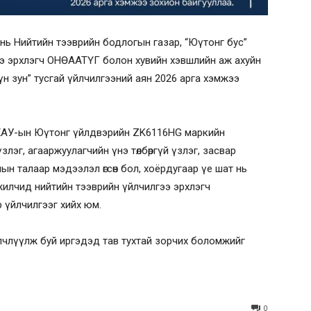
 нь Нийтийн тээврийн бодлогын газар, “Юүтонг бус”
ээ эрхлэгч ОНӨААТҮГ болон хувийн хэвшлийн аж ахуйн
н зун” тусгай үйлчилгээний аян 2026 арга хэмжээ
НХАУ-ын Юүтонг үйлдвэрийн ZK6116HG маркийн
лэг, агааржуулагчийн үнэ төлбөргүй үзлэг, засвар
н талаар мэдээлэл өгсөн бол, хоёрдугаар үе шат нь
жилчид нийтийн тээврийн үйлчилгээ эрхлэгч
р үйлчилгээг хийх юм.
лчлүүлж буй иргэдэд тав тухтай зорчих боломжийг
0