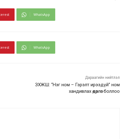
terest
WhatsApp
terest
WhatsApp
Дараагийн нийтлэл
ЗХЖШ: “Нэг ном – Гэрэлт ирээдүй” ном
хандивлах өдөрлөг боллоо