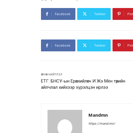
Facebook
Twitter
Pin
Facebook
Twitter
Pin
өмнөх нийтлэл
ЕТГ: БНСУ-ын Ерөнхийлөгч И Жэ Мён төрийн
айлчлал хийхээр хүрэлцэн ирлээ
Mandmn
https://mand.mn/