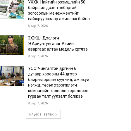
УХХК: Нийтийн эзэмшлийн 50
байршил дахь төлбөртэй
зогсоолын менежментийг
сайжруулахаар ажиллаж байна
8 сар 7, 2026
ЗХЖШ: Дэслэгч
Э.Ариунтунгалаг Азийн
аваргаас алтан медаль хүртлээ
8 сар 7, 2026
УОС: Чингэлтэй дүүргийн 6
дугаар хорооны 44 дүгээр
байрны оршин суугчид, аж ахуй
нэгжүүд, төсөл хэрэгжүүлэгч
компанийн төлөөлөл оролцсон
гурван талт уулзалт болжээ
8 сар 7, 2026
илүү их ачаалах