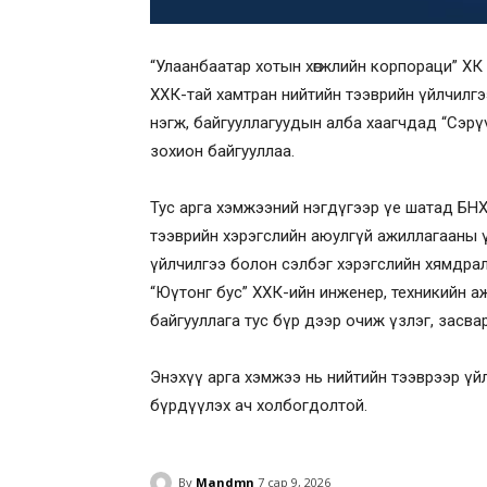
“Улаанбаатар хотын хөгжлийн корпораци” ХК
ХХК-тай хамтран нийтийн тээврийн үйлчилг
нэгж, байгууллагуудын алба хаагчдад “Сэрүү
зохион байгууллаа.
Тус арга хэмжээний нэгдүгээр үе шатад Б
тээврийн хэрэгслийн аюулгүй ажиллагааны үз
үйлчилгээ болон сэлбэг хэрэгслийн хямдралы
“Юүтонг бус” ХХК-ийн инженер, техникийн а
байгууллага тус бүр дээр очиж үзлэг, засва
Энэхүү арга хэмжээ нь нийтийн тээврээр үй
бүрдүүлэх ач холбогдолтой.
By
Mandmn
7 сар 9, 2026