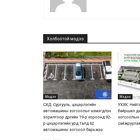
Холбоотой мэдээ
Мэдээ
Мэдээ
СХД: Сургууль, цэцэрлэгийн
УХХК: Нийт
автомашины зогсоолыг нэмэгдүүлэх
байршил да
зорилгоор дүүргийн 19-р хороонд 92-
зогсоолын
р цэцэрлэгийн урд талд 62
сайжруулах
автомашины зогсоол барьжээ