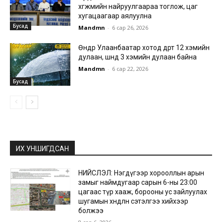
хөгжмийн найруулгаараа тоглож, цаг
хугацаагаар аялуулна
Бусад
Mandmn
-
6 сар 26, 2026
Өнөөдөр Улаанбаатар хотод өдөртөө 12 хэмийн
дулаан, шөнөдөө 3 хэмийн дулаан байна
Mandmn
-
6 сар 22, 2026
Бусад
ИХ УНШИГДСАН
НИЙСЛЭЛ: Нэгдүгээр хорооллын арын
замыг наймдугаар сарын 6-ны 23:00
цагаас түр хааж, борооны ус зайлуулах
шугамын хөндлөн сэтэлгээ хийхээр
болжээ