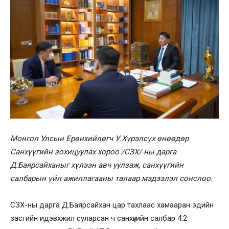
Монгол Улсын Ерөнхийлөгч У.Хүрэлсүх өнөөдөр
Санхүүгийн зохицуулах хороо /СЗХ/-ны дарга
Д.Баярсайханыг хүлээн авч уулзаж, санхүүгийн
салбарын үйл ажиллагааны талаар мэдээлэл сонслоо.
СЗХ-ны дарга Д.Баярсайхан цар тахлаас хамааран эдийн
засгийн идэвхжил суларсан ч санхүүгийн салбар 4.2