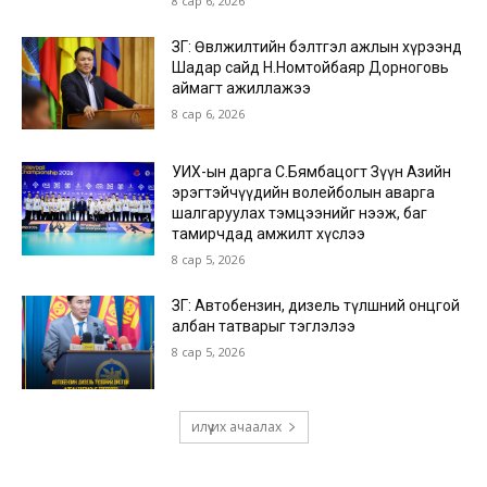
8 сар 6, 2026
ЗГ: Өвөлжилтийн бэлтгэл ажлын хүрээнд
Шадар сайд Н.Номтойбаяр Дорноговь
аймагт ажиллажээ
8 сар 6, 2026
УИХ-ын дарга С.Бямбацогт Зүүн Азийн
эрэгтэйчүүдийн волейболын аварга
шалгаруулах тэмцээнийг нээж, баг
тамирчдад амжилт хүслээ
8 сар 5, 2026
ЗГ: Автобензин, дизель түлшний онцгой
албан татварыг тэглэлээ
8 сар 5, 2026
илүү их ачаалах