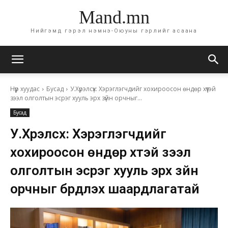
Mand.mn
Нийгэмд гэрэл нэмнэ-Оюуны гэрлийг асаана
Нүүр хуудас
Бусад
У.Хүрэлсүх: Хэрэглэгчдийг хохироосон өндөр хүүтэй
зээл олголтын эсрэг хууль эрх зүйн орчныг...
Бусад
У.Хүрэлсүх: Хэрэглэгчдийг
хохироосон өндөр хүүтэй зээл
олголтын эсрэг хууль эрх зүйн
орчныг бүрдүүлэх шаардлагатай