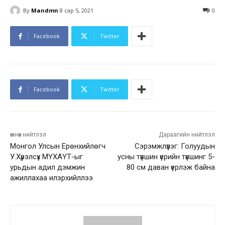
By
Mandmn
8 сар 5, 2021
0
Facebook
Twitter
Facebook
Twitter
өмнөх нийтлэл
Дараагийн нийтлэл
Монгол Улсын Ерөнхийлөгч
Сэрэмжлүүлэг: Голуудын
У.Хүрэлсүх МҮХАҮТ-ыг
усны түвшин үерийн түвшинг 5-
урьдын адил дэмжин
80 см даван үерлэж байна
ажиллахаа илэрхийллээ