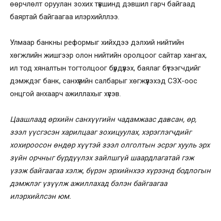
өөрчлөлт оруулан зохих түвшинд дэвшил гарч байгаад
баяртай байгаагаа илэрхийллээ.
Улмаар банкны реформыг хийхдээ дэлхий нийтийн
хөгжлийн жишгээр олон нийтийн оролцоог сайтар хангах,
ил тод хяналтын тогтолцоог бүрдүүлэх, баялаг бүтээгчдийг
дэмждэг банк, санхүүгийн салбарыг хөгжүүлэхэд СЗХ-оос
онцгой анхаарч ажиллахыг хүсэв.
Цаашлаад өрхийн санхүүгийн чадамжаас давсан, өр,
зээл үүсгэсэн харилцааг зохицуулах, хэрэглэгчдийг
хохироосон өндөр хүүтэй зээл олголтын эсрэг хууль эрх
зүйн орчныг бүрдүүлэх зайлшгүй шаардлагатай гэж
үзэж байгаагаа хэлж, бүрэн эрхийнхээ хүрээнд бодлогын
дэмжлэг үзүүлж ажиллахад бэлэн байгаагаа
илэрхийлсэн юм.