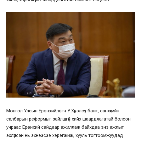
Монгол Улсын Ерөнхийлөгч У.Хүрэлсүх банк, санхүүгийн
салбарын реформыг зайлшгүй хийх шаардлагатай болсон
учраас Ерөнхий сайдаар ажиллаж байхдаа энэ ажлыг
эхлүүлсэн нь эхнээсээ хэрэгжиж, хууль тогтоомжуудад