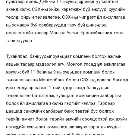
пунктаар өсөж, ДНБ-ий 17.5 хувьд хүрснийг уулзалтын
эхэнд хэлж, СЗХ-ны хийж, хэрэгжүүлж буй ажлууд, хуулийн
төслүүд, ойрын төлөвлөгөө, СЗХ-ны чиг үүрэгт үйл ажиллагаа
нь хамаарч буй салбаруудад гарч буй шинэчлэл,
өөрчлөлтийн талаар Монгол Улсын Ерөнхийлөгчид товч
танилцуулав.
Тухайлбал, банкуудыг хувьцаат компани болгох ажлын
явцын талаар мэдээлэл өгч, Монгол Улсад үйл ажиллагаа
явуулж буй 11 банкны 9 нь хувьцаат компани болох
төлөвлөгөөгөө Монголбанк болон СЗХ-нд ирүүлсэн бөгөөд
ирэх есдүгээр сарын 1-ний өдөр гэхэд банкуудын
төлөвлөгөө батлагдаж, хувьцаат компанийн хэлбэртэй
болох үйл ажиллагаа эхэлнэ гэдгийг хэллээ. Тэрбээр
цаашид санхүүгийн салбарыг банк төвтэй бус болгох,
төрийн өмчит болон төрийн өмчийн оролцоотой аж ахуйн
нэгжүүдийг хувьцаат компанид шилжүүлэх зэрэг ажлуудыг
хийж, хэрэгжүүлэх шаардлагатай байгааг онцлов.