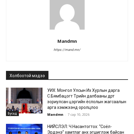
Mandmn
https://mand.mn/
Холбоотой мэдээ
УИХ: Монгол Улсын Их Хурлын дарга
С.Бямбацогт Төрийн далбааны өдөрт
зориулсан цэргийн ёслолын жагсаалын
арга хэмжээнд оролцлоо
Бусад
Mandmn
-
7 сар 10, 2026
НИЙСЛЭЛ: Ч.Насантогтох: “Соёл-
Эрдэнэ” хамтлаг анх эгшиглэж байсан