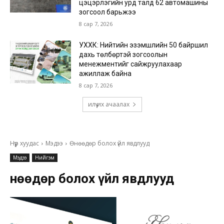
цэцэрлэгийн урд талд 62 автомашины
зогсоол барьжээ
8 сар 7, 2026
УХХК: Нийтийн эзэмшлийн 50 байршил
дахь төлбөртэй зогсоолын
менежментийг сайжруулахаар
ажиллаж байна
8 сар 7, 2026
илүү их ачаалах