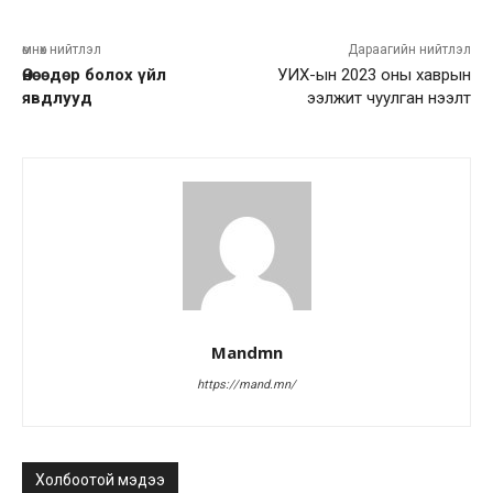
өмнөх нийтлэл
Дараагийн нийтлэл
Өнөөдөр болох үйл
УИХ-ын 2023 оны хаврын
явдлууд
ээлжит чуулган нээлт
Mandmn
https://mand.mn/
Холбоотой мэдээ