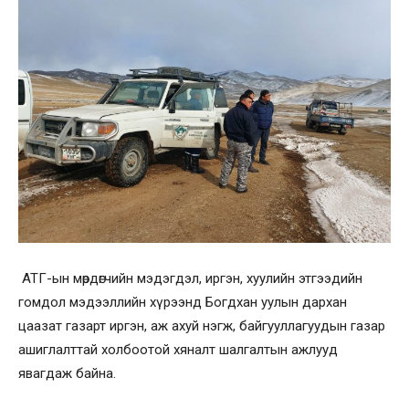
АТГ-ын мөрдөгчийн мэдэгдэл, иргэн, хуулийн этгээдийн
гомдол мэдээллийн хүрээнд Богдхан уулын дархан
цаазат газарт иргэн, аж ахуй нэгж, байгууллагуудын газар
ашиглалттай холбоотой хяналт шалгалтын ажлууд
явагдаж байна.