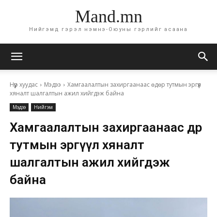
Mand.mn
Нийгэмд гэрэл нэмнэ-Оюуны гэрлийг асаана
Нүүр хуудас
Мэдээ
Хамгаалалтын захиргаанаас өдөр тутмын эргүүл
хяналт шалгалтын ажил хийгдэж байна
Мэдээ
Нийгэм
Хамгаалалтын захиргаанаас өдөр
тутмын эргүүл хяналт
шалгалтын ажил хийгдэж
байна