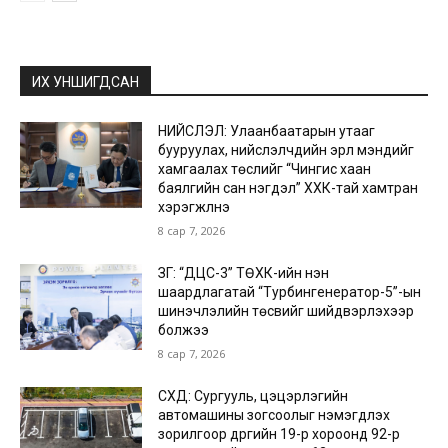
ИХ УНШИГДСАН
НИЙСЛЭЛ: Улаанбаатарын утааг
бууруулах, нийслэлчүүдийн эрүүл мэндийг
хамгаалах төслийг “Чингис хаан
баялгийн сан нэгдэл” ХХК-тай хамтран
хэрэгжүүлнэ
8 сар 7, 2026
ЗГ: “ДЦС-3” ТӨХК-ийн нэн
шаардлагатай “Турбингенератор-5”-ын
шинэчлэлийн төсвийг шийдвэрлэхээр
болжээ
8 сар 7, 2026
СХД: Сургууль, цэцэрлэгийн
автомашины зогсоолыг нэмэгдүүлэх
зорилгоор дүүргийн 19-р хороонд 92-р