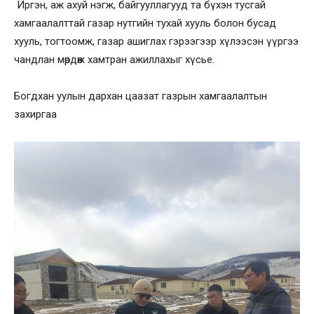
Иргэн, аж ахуй нэгж, байгууллагууд та бүхэн тусгай
хамгаалалттай газар нутгийн тухай хууль болон бусад
хууль, тогтоомж, газар ашиглах гэрээгээр хүлээсэн үүргээ
чандлан мөрдөж хамтран ажиллахыг хүсье.
Богдхан уулын дархан цаазат газрын хамгаалалтын
захиргаа