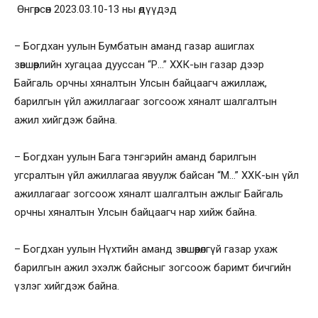
Өнгөрсөн 2023.03.10-13 ны өдүүдэд
– Богдхан уулын Бумбатын аманд газар ашиглах
зөвшөөрлийн хугацаа дууссан “Р…” ХХК-ын газар дээр
Байгаль орчны хяналтын Улсын байцаагч ажиллаж,
барилгын үйл ажиллагааг зогсоож хяналт шалгалтын
ажил хийгдэж байна.
– Богдхан уулын Бага тэнгэрийн аманд барилгын
угсралтын үйл ажиллагаа явуулж байсан “М…” ХХК-ын үйл
ажиллагааг зогсоож хяналт шалгалтын ажлыг Байгаль
орчны хяналтын Улсын байцаагч нар хийж байна.
– Богдхан уулын Нүхтийн аманд зөвшөөрөлгүй газар ухаж
барилгын ажил эхэлж байсныг зогсоож баримт бичгийн
үзлэг хийгдэж байна.