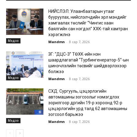
НИЙСЛЭЛ: Улаанбаатарын утааг
бууруулах, нийслэлчүүдийн эрүүл мэндийг
хамгаалах төслийг “Чингис хаан
баялгийн сан нэгдэл” ХХК-тай хамтран
хэрэгжүүлнэ
Мэдээ
Mandmn
-
8 сар 7, 2026
ЗГ: “ДЦС-3” ТӨХК-ийн нэн
шаардлагатай “Турбингенератор-5”-ын
шинэчлэлийн төсвийг шийдвэрлэхээр
болжээ
Мэдээ
Mandmn
-
8 сар 7, 2026
СХД: Сургууль, цэцэрлэгийн
автомашины зогсоолыг нэмэгдүүлэх
зорилгоор дүүргийн 19-р хороонд 92-р
цэцэрлэгийн урд талд 62 автомашины
зогсоол барьжээ
Мэдээ
Mandmn
-
8 сар 7, 2026