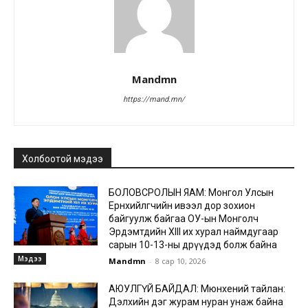
Mandmn
https://mand.mn/
Холбоотой мэдээ
БОЛОВСРОЛЫН ЯАМ: Монгол Улсын
Ерөнхийлөгчийн ивээл дор зохион
байгуулж байгаа ОУ-ын Монголч
Эрдэмтдийн XIII их хурал наймдугаар
сарын 10-13-ны өдрүүдэд болж байна
Мэдээ
Mandmn
-
8 сар 10, 2026
АЮУЛГҮЙ БАЙДАЛ: Мюнхений тайлан:
Дэлхийн дэг журам нуран унаж байна