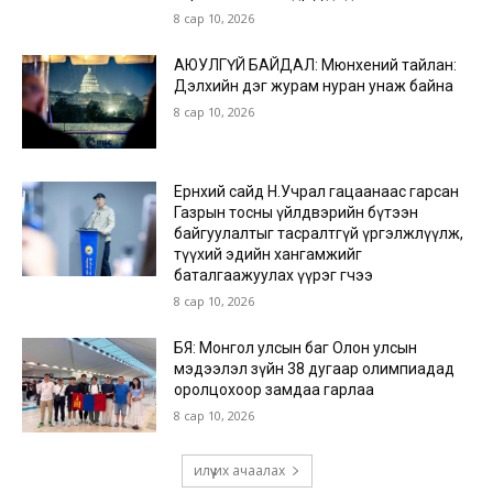
8 сар 10, 2026
АЮУЛГҮЙ БАЙДАЛ: Мюнхений тайлан:
Дэлхийн дэг журам нуран унаж байна
8 сар 10, 2026
Ерөнхий сайд Н.Учрал гацаанаас гарсан
Газрын тосны үйлдвэрийн бүтээн
байгуулалтыг тасралтгүй үргэлжлүүлж,
түүхий эдийн хангамжийг
баталгаажуулах үүрэг өгчээ
8 сар 10, 2026
БЯ: Монгол улсын баг Олон улсын
мэдээлэл зүйн 38 дугаар олимпиадад
оролцохоор замдаа гарлаа
8 сар 10, 2026
илүү их ачаалах