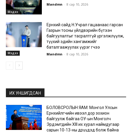
Mandmn
-
8 сар 10, 2026
Мэдээ
Ерөнхий сайд Н.Учрал гацаанаас гарсан
Газрын тосны үйлдвэрийн бүтээн
байгуулалтыг тасралтгүй үргэлжлүүлж,
түүхий эдийн хангамжийг
баталгаажуулах үүрэг өгчээ
Мэдээ
Mandmn
-
8 сар 10, 2026
ИХ УНШИГДСАН
БОЛОВСРОЛЫН ЯАМ: Монгол Улсын
Ерөнхийлөгчийн ивээл дор зохион
байгуулж байгаа ОУ-ын Монголч
Эрдэмтдийн XIII их хурал наймдугаар
сарын 10-13-ны өдрүүдэд болж байна