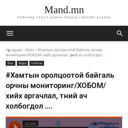
Mand.mn
Нийгэмд гэрэл нэмнэ-Оюуны гэрлийг асаана
Нүүр хуудас
Влог
#Хамтын оролцоотой байгаль орчны
мониторинг/ХОБОМ/ хийх аргачлал, түүний ач холбогдол ....
Влог
Мэдээ
Нийгэм
#Хамтын оролцоотой байгаль
орчны мониторинг/ХОБОМ/
хийх аргачлал, түүний ач
холбогдол ….