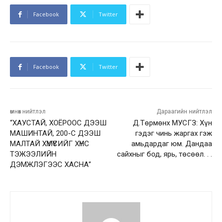
Facebook
Twitter
Facebook
Twitter
өмнөх нийтлэл
Дараагийн нийтлэл
“ХАУСТАЙ, ХОЁРООС ДЭЭШ
Д.Төрмөнх МУСГЗ: Хүн
МАШИНТАЙ, 200-С ДЭЭШ
гэдэг чинь жаргах гэж
МАЛТАЙ ХҮМҮҮСИЙГ ХҮНС
амьдардаг юм. Дандаа
ТЭЖЭЭЛИЙН
сайхныг бод, ярь, төсөөл. . .
ДЭМЖЛЭГЭЭС ХАСНА”