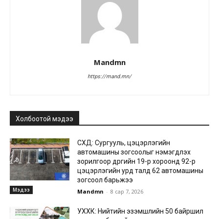
Mandmn
https://mand.mn/
Холбоотой мэдээ
СХД: Сургууль, цэцэрлэгийн
автомашины зогсоолыг нэмэгдүүлэх
зорилгоор дүүргийн 19-р хороонд 92-р
цэцэрлэгийн урд талд 62 автомашины
зогсоол барьжээ
Мэдээ
Mandmn
-
8 сар 7, 2026
УХХК: Нийтийн эзэмшлийн 50 байршил