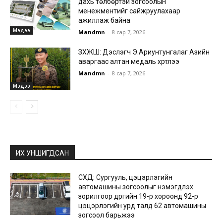
дахь төлбөртэй зогсоолын
менежментийг сайжруулахаар
ажиллаж байна
Мэдээ
Mandmn
-
8 сар 7, 2026
ЗХЖШ: Дэслэгч Э.Ариунтунгалаг Азийн
аваргаас алтан медаль хүртлээ
Mandmn
-
8 сар 7, 2026
Мэдээ
ИХ УНШИГДСАН
СХД: Сургууль, цэцэрлэгийн
автомашины зогсоолыг нэмэгдүүлэх
зорилгоор дүүргийн 19-р хороонд 92-р
цэцэрлэгийн урд талд 62 автомашины
зогсоол барьжээ