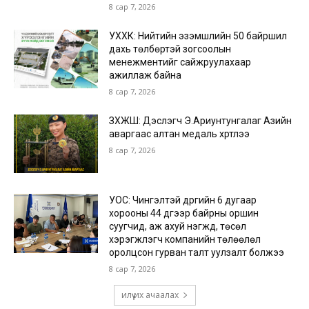
8 сар 7, 2026
УХХК: Нийтийн эзэмшлийн 50 байршил
дахь төлбөртэй зогсоолын
менежментийг сайжруулахаар
ажиллаж байна
8 сар 7, 2026
ЗХЖШ: Дэслэгч Э.Ариунтунгалаг Азийн
аваргаас алтан медаль хүртлээ
8 сар 7, 2026
УОС: Чингэлтэй дүүргийн 6 дугаар
хорооны 44 дүгээр байрны оршин
суугчид, аж ахуй нэгжүүд, төсөл
хэрэгжүүлэгч компанийн төлөөлөл
оролцсон гурван талт уулзалт болжээ
8 сар 7, 2026
илүү их ачаалах