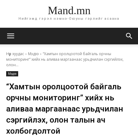
Mand.mn
Нийгэмд гэрэл нэмнэ-Оюуны гэрлийг асаана
Нүүр хуудас
Мэдээ
“Хамтын оролцоотой байгаль орчны
мониторинг” хийх нь аливаа маргаанаас урьдчилан сэргийлэх,
олон...
Мэдээ
“Хамтын оролцоотой байгаль
орчны мониторинг” хийх нь
аливаа маргаанаас урьдчилан
сэргийлэх, олон талын ач
холбогдолтой