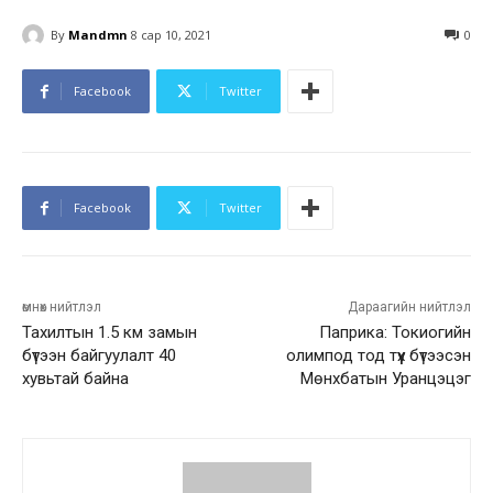
By
Mandmn
8 сар 10, 2021
0
Facebook
Twitter
Facebook
Twitter
өмнөх нийтлэл
Дараагийн нийтлэл
Тахилтын 1.5 км замын
Паприка: Токиогийн
бүтээн байгуулалт 40
олимпод тод түүх бүтээсэн
хувьтай байна
Мөнхбатын Уранцэцэг