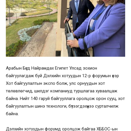
Арабын Бүгд Найрамдах Египет Улсад зохион
байгуулагдаж буй Дэлхийн хотуудын 12-р форумын үеэр
Хот байгуулалтын экспо болж, улс орнуудын хот
төлөвлөгчид, шилдэг компаниуд туршлагаа хуваалцаж
байна. Нийт 140 гаруй байгууллага оролцож орон сууц, хот
байгуулалтын шинэ технологи, бүтээгдэхүүнээ сурталчилж
байна.
Дэлхийн хотуудын форумд оролцож байгаа ХББОС-ын