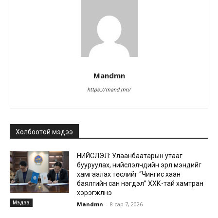
Mandmn
https://mand.mn/
Холбоотой мэдээ
НИЙСЛЭЛ: Улаанбаатарын утааг
бууруулах, нийслэлчүүдийн эрүүл мэндийг
хамгаалах төслийг “Чингис хаан
баялгийн сан нэгдэл” ХХК-тай хамтран
хэрэгжүүлнэ
Мэдээ
Mandmn
-
8 сар 7, 2026