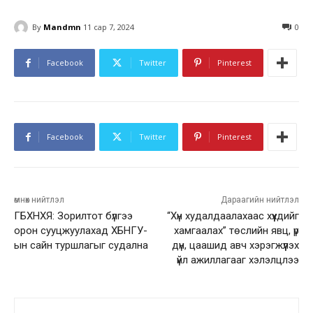
By
Mandmn
11 сар 7, 2024
0
Facebook
Twitter
Pinterest
Facebook
Twitter
Pinterest
өмнөх нийтлэл
Дараагийн нийтлэл
ГБХНХЯ: Зорилтот бүлгээ
“Хүн худалдаалахаас хүүхдийг
орон сууцжуулахад ХБНГУ-
хамгаалах” төслийн явц, үр
ын сайн туршлагыг судална
дүн, цаашид авч хэрэгжүүлэх
үйл ажиллагааг хэлэлцлээ