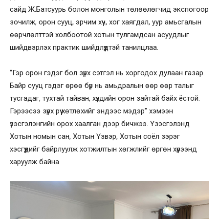
сайд Ж.Батсуурь болон монголын төлөөлөгчид экспогоор
зочилж, орон сууц, эрчим хүч, хог хаягдал, уур амьсгалын
өөрчлөлттэй холбоотой хотын тулгамдсан асуудлыг
шийдвэрлэх практик шийдлүүдтэй танилцлаа.
“Гэр орон гэдэг бол зүрх сэтгэл нь хоргодох дулаан газар.
Байр сууц гэдэг өрөө бүр нь амьдралын өөр өөр талыг
тусгадаг, тухтай тайван, хүүхдийн орон зайтай байх ёстой.
Гэрээсээ зүрх рүү хөтлөхийг эндээс мэдэр” хэмээн
үзэсгэлэнгийн орох хаалган дээр бичжээ. Үзэсгэлэнд
Хотын номын сан, Хотын Үзвэр, Хотын соёл зэрэг
хэсгүүдийг байрлуулж хотжилтын хөгжлийг өргөн хүрээнд
харуулж байна.