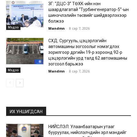
ЗГ: “ДЦС-3” ТӨХК-ийн нэн
шаардлагатай “Турбингенератор-5”-ын
шинэчлэлийн төсвийг шийдвэрлэхээр
болжээ
Мэдээ
Mandmn
-
8 сар 7, 2026
СХД: Сургууль, цэцэрлэгийн
автомашины зогсоолыг нэмэгдүүлэх
зорилгоор дүүргийн 19-р хороонд 92-р
цэцэрлэгийн урд талд 62 автомашины
зогсоол барьжээ
Мэдээ
Mandmn
-
8 сар 7, 2026
ИХ УНШИГДСАН
НИЙСЛЭЛ: Улаанбаатарын утааг
бууруулах, нийслэлчүүдийн эрүүл мэндийг