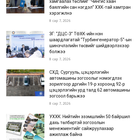
хамгаалах төслийг “Чингис хаан
баялгийн сан нэгдэл” ХХК-тай хамтран
хэрэгжүүлнэ
8 сар 7, 2026
ЗГ: “ДЦС-3” ТӨХК-ийн нэн
шаардлагатай “Турбингенератор-5”-ын
шинэчлэлийн төсвийг шийдвэрлэхээр
болжээ
8 сар 7, 2026
СХД: Сургууль, цэцэрлэгийн
автомашины зогсоолыг нэмэгдүүлэх
зорилгоор дүүргийн 19-р хороонд 92-р
цэцэрлэгийн урд талд 62 автомашины
зогсоол барьжээ
8 сар 7, 2026
УХХК: Нийтийн эзэмшлийн 50 байршил
дахь төлбөртэй зогсоолын
менежментийг сайжруулахаар
ажиллаж байна