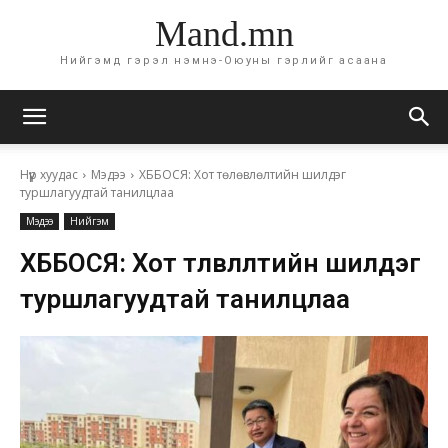
Mand.mn
Нийгэмд гэрэл нэмнэ-Оюуны гэрлийг асаана
Нүүр хуудас
Мэдээ
ХББОСЯ: Хот төлөвлөлтийн шилдэг
туршлагуудтай танилцлаа
Мэдээ
Нийгэм
ХББОСЯ: Хот төлөвлөлтийн шилдэг
туршлагуудтай танилцлаа