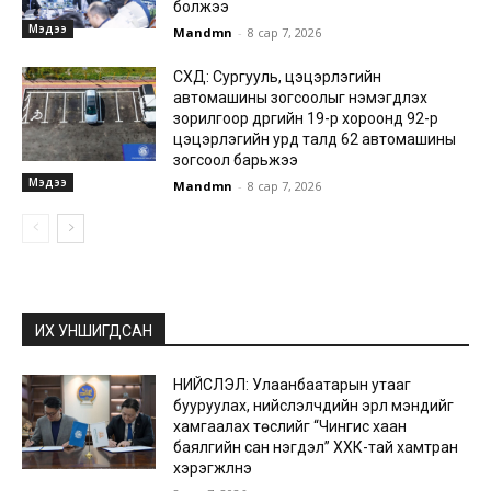
болжээ
Мэдээ
Mandmn
-
8 сар 7, 2026
СХД: Сургууль, цэцэрлэгийн
автомашины зогсоолыг нэмэгдүүлэх
зорилгоор дүүргийн 19-р хороонд 92-р
цэцэрлэгийн урд талд 62 автомашины
зогсоол барьжээ
Мэдээ
Mandmn
-
8 сар 7, 2026
ИХ УНШИГДСАН
НИЙСЛЭЛ: Улаанбаатарын утааг
бууруулах, нийслэлчүүдийн эрүүл мэндийг
хамгаалах төслийг “Чингис хаан
баялгийн сан нэгдэл” ХХК-тай хамтран
хэрэгжүүлнэ