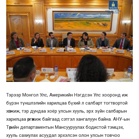
Тэрээр Монгол Улс, Америкийн Нэгдсэн Улс хооронд иж
бүрэн түншлэлийн харилцаа бүхий л салбарт тогтвортой
хөгжиж, тэр дундаа хоёр улсын хууль, эрх зүйн салбарын
харилцаа өргөжиж байгаад сэтгэл хангалуун байна. АНУ-ын
Төрийн департаментын Мансууруулах бодистой тэмцэх,
хууль сахиулах асуудал эрхэлсэн олон улсын товчоо