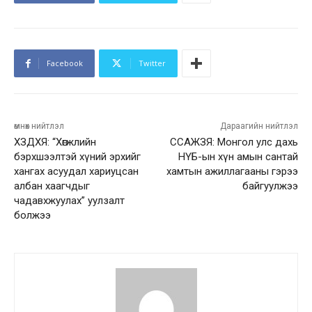
Facebook
Twitter
өмнөх нийтлэл
Дараагийн нийтлэл
ХЗДХЯ: “Хөгжлийн
ССАЖЗЯ: Монгол улс дахь
бэрхшээлтэй хүний эрхийг
НҮБ-ын хүн амын сантай
хангах асуудал хариуцсан
хамтын ажиллагааны гэрээ
албан хаагчдыг
байгуулжээ
чадавхжуулах” уулзалт
болжээ