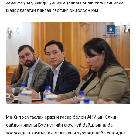
хэрэгжүүлэх, хөтөлбөрт урт хугацааны явцын үнэлгээг хийх
шаардлагатай байгаа гэдгийг онцолсон юм.
Мөн Хил хамгаалах ерөнхий газар болон АНУ-ын Элчин
сайдын яамны Бүс нутгийн аюулгүй байдлын алба
хоорондын хамтын ажиллагааны хүрээнд алба хаагчдыг