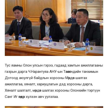
Тус яамны Олон улсын гэрээ, гадаад хамтын ажиллагааны
газрын дарга Ч.Нарантуяа АНУ-ын Төлөөлөгчдийн танхимын
Дотоод аюулгүй байдлын хорооны Мөрдөн шалгах
ажиллагаа, хяналт, хариуцлагын дэд хорооны дарга,
Хяналт шалгалт, мөрдөн шалгах хорооны Олонхийн тэргүүн
Санг Иг өнөөдөр хүлээн авч уулзлаа.