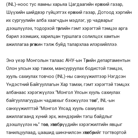
(INL)-ноос тус яамны харьяа Цагдаагийн ерөнхий газар,
Шүүхийн шийдвэр гүйцэтгэх ерөнхий газар, Дотоод хэргийн
их сургуулийн алба хаагчдын мэдлэг, ур чадварыг
дээшлүүлэх, тодорхой төрлийн гэмт хэрэгтэй тэмцэх арга
барил эзэмших, харилцан туршлага солилцох хамтын
ажиллагаа өргөжин тэлж буйд талархлаа илэрхийллээ.
Энэ үеэр Монголын талаас АНУ-ын Төрийн департаментын
Олон улсын хар тамхи, мансууруулах бодистой тэмцэх,
хууль сахиулах товчоо (INL)-ны санхүүжилтээр Нэгдсэн
Үндэстний Байгууллагын Хар тамхи, гэмт хэрэгтэй тэмцэх
албанаас хэрэгжүүлэх “Монгол Улсын хууль сахиулах
байгууллагуудын чадавхыг бэхжүүлэх төсөл”, INL-ын
санхүүжилттэй “Монгол Улсад хууль сахиулах
ажиллагаанд хүний эрх, жендэрийн тэгш байдлыг
дээшлүүлэх нь” төсөл, хөтөлбөрүүдийн хэрэгжилтийн явцыг
танилцуулаад, цаашид шинэчилсэн хөтөлбөрийг тогтвортой