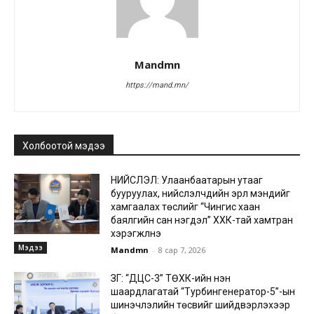
Mandmn
https://mand.mn/
Холбоотой мэдээ
НИЙСЛЭЛ: Улаанбаатарын утааг
бууруулах, нийслэлчүүдийн эрүүл мэндийг
хамгаалах төслийг “Чингис хаан
баялгийн сан нэгдэл” ХХК-тай хамтран
хэрэгжүүлнэ
Мэдээ
Mandmn
-
8 сар 7, 2026
ЗГ: “ДЦС-3” ТӨХК-ийн нэн
шаардлагатай “Турбингенератор-5”-ын
шинэчлэлийн төсвийг шийдвэрлэхээр