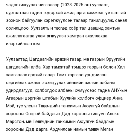
чадавхижуулах чиглэлээр (2023-2025 он) уулзалт,
сургалтаас гадна тодорхой ажил, арга хэмжээг үе шаттай
зохион байгуулан хэрэгжүүлсэн талаар танилцуулж, санал
солилцлоо. Уулзалтын төгсгөлд хоёр тал цаашид хамтын
ажиллагаагаа улам өргөжүүлэн хамтран ажиллахаа
илэрхийлсэн юм.
Уулзалтад Цагдаагийн ерөнхий газар, мөн газрын Эрүүгийн
цагдаагийн алба, Хар тамхитай тэмцэх газрын болон Хил
хамгаалах ерөнхий газар, Гэмт хэргээс урьдчилан
сэргийлэх ажлыг зохицуулах зөвлөлийн ажлын албаны
удирдлагууд, холбогдох албаны хүмүүсээс гадна АНУ-ын
Агаарын цэргийн штабын Хуулийн холбогч офциер Анна
Мэй, тус улсын Төлөөлөгчдийн танхимын Аюулгүй байдлын
хорооны Онцгой байдлын Дэд хорооны гишүүн Алекс
Марстон, мөн Төлөөлөгчдийн танхимын Аюулгүй байдлын
хорооны Дэд дарга, Ардчилсан намын төлөөлөгч Меган