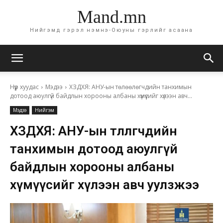
Mand.mn
Нийгэмд гэрэл нэмнэ-Оюуны гэрлийг асаана
Нүүр хуудас
Мэдээ
ХЗДХЯ: АНУ-ын төлөөлөгчдийн танхимын
дотоод аюулгүй байдлын хорооны албаны хүмүүсийг хүлээн авч...
Мэдээ
Нийгэм
ХЗДХЯ: АНУ-ын төлөөлөгчдийн
танхимын дотоод аюулгүй
байдлын хорооны албаны
хүмүүсийг хүлээн авч уулзжээ