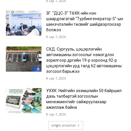
8 сар 7, 2026
ЗГ: “ДЦС-3” ТӨХК-ийн нэн
шаардлагатай “Турбингенератор-5”-ын
шинэчлэлийн төсвийг шийдвэрлэхээр
болжээ
8 сар 7, 2026
СХД: Сургууль, цэцэрлэгийн
автомашины зогсоолыг нэмэгдүүлэх
зорилгоор дүүргийн 19-р хороонд 92-р
цэцэрлэгийн урд талд 62 автомашины
зогсоол барьжээ
8 сар 7, 2026
УХХК: Нийтийн эзэмшлийн 50 байршил
дахь төлбөртэй зогсоолын
менежментийг сайжруулахаар
ажиллаж байна
8 сар 7, 2026
илүү их ачаалах