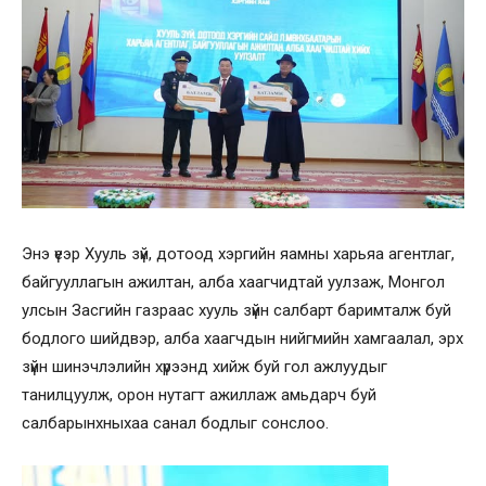
Энэ үеэр Хууль зүй, дотоод хэргийн яамны харьяа агентлаг,
байгууллагын ажилтан, алба хаагчидтай уулзаж, Монгол
улсын Засгийн газраас хууль зүйн салбарт баримталж буй
бодлого шийдвэр, алба хаагчдын нийгмийн хамгаалал, эрх
зүйн шинэчлэлийн хүрээнд хийж буй гол ажлуудыг
танилцуулж, орон нутагт ажиллаж амьдарч буй
салбарынхныхаа санал бодлыг сонслоо.