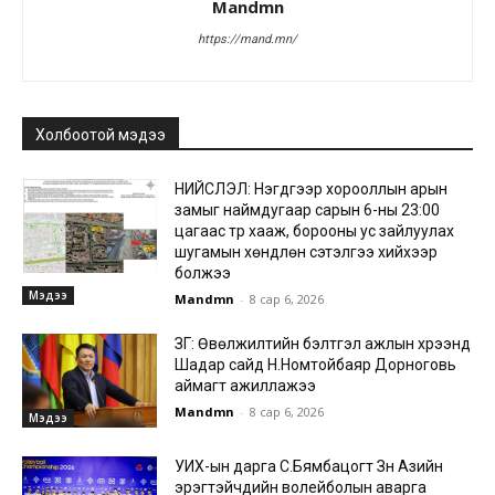
Mandmn
https://mand.mn/
Холбоотой мэдээ
НИЙСЛЭЛ: Нэгдүгээр хорооллын арын
замыг наймдугаар сарын 6-ны 23:00
цагаас түр хааж, борооны ус зайлуулах
шугамын хөндлөн сэтэлгээ хийхээр
болжээ
Мэдээ
Mandmn
-
8 сар 6, 2026
ЗГ: Өвөлжилтийн бэлтгэл ажлын хүрээнд
Шадар сайд Н.Номтойбаяр Дорноговь
аймагт ажиллажээ
Mandmn
-
8 сар 6, 2026
Мэдээ
УИХ-ын дарга С.Бямбацогт Зүүн Азийн
эрэгтэйчүүдийн волейболын аварга