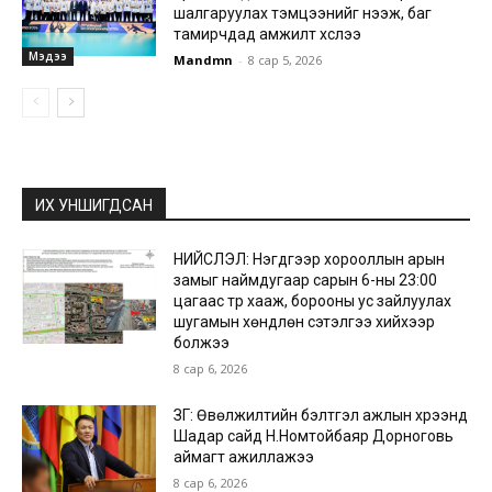
шалгаруулах тэмцээнийг нээж, баг
тамирчдад амжилт хүслээ
Мэдээ
Mandmn
-
8 сар 5, 2026
ИХ УНШИГДСАН
НИЙСЛЭЛ: Нэгдүгээр хорооллын арын
замыг наймдугаар сарын 6-ны 23:00
цагаас түр хааж, борооны ус зайлуулах
шугамын хөндлөн сэтэлгээ хийхээр
болжээ
8 сар 6, 2026
ЗГ: Өвөлжилтийн бэлтгэл ажлын хүрээнд
Шадар сайд Н.Номтойбаяр Дорноговь
аймагт ажиллажээ
8 сар 6, 2026