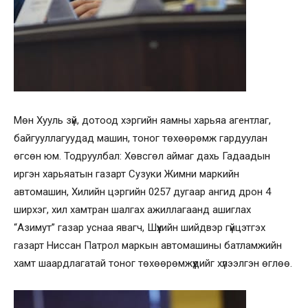
Мөн Хууль зүй, дотоод хэргийн яамны харьяа агентлаг,
байгууллагуудад машин, тоног төхөөрөмж гардуулан
өгсөн юм. Тодруулбал: Хөвсгөл аймаг дахь Гадаадын
иргэн харьяатын газарт Сузуки Жимни маркийн
автомашин, Хилийн цэргийн 0257 дугаар ангид дрон 4
ширхэг, хил хамтран шалгах ажиллагаанд ашиглах
“Азимут” газар уснаа явагч, Шүүхийн шийдвэр гүйцэтгэх
газарт Ниссан Патрол маркын автомашины батламжийн
хамт шаардлагатай тоног төхөөрөмжүүдийг хүлээлгэн өглөө.