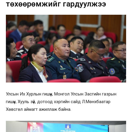
төхөөрөмжийг гардуулжээ
Улсын Их Хурлын гишүүн, Монгол Улсын Засгийн газрын
гишүүн, Хууль зүй, дотоод хэргийн сайд Л.Мөнхбаатар
Хөвсгөл аймагт ажиллаж байна.