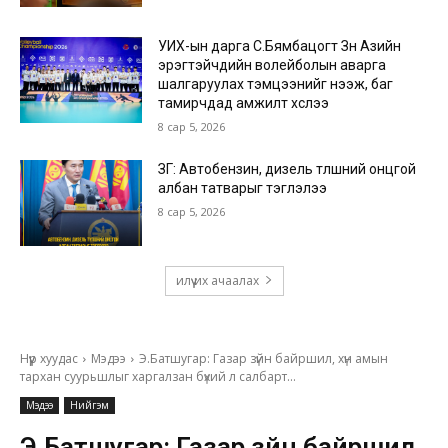
УИХ-ын дарга С.Бямбацогт Зүүн Азийн
эрэгтэйчүүдийн волейболын аварга
шалгаруулах тэмцээнийг нээж, баг
тамирчдад амжилт хүслээ
8 сар 5, 2026
ЗГ: Автобензин, дизель түлшний онцгой
албан татварыг тэглэлээ
8 сар 5, 2026
илүү их ачаалах