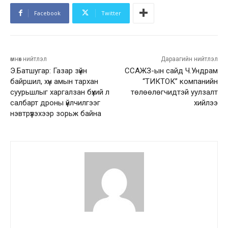
Facebook
Twitter
өмнөх нийтлэл
Дараагийн нийтлэл
Э.Батшугар: Газар зүйн
ССАЖЗ-ын сайд Ч.Ундрам
байршил, хүн амын тархан
“ТИКТОК” компанийн
суурьшлыг харгалзан бүхий л
төлөөлөгчидтэй уулзалт
салбарт дроны үйлчилгээг
хийлээ
нэвтрүүлэхээр зорьж байна