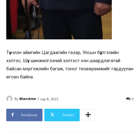
Түүнчлэн аймгийн Цагдаагийн газар, Улсын бүртгэлийн
хэлтэс, Шүүх шинжилгээний хэлтэст нэн шаардлагатай
байсан мэргэжлийн багаж, тоног төхөөрөмжийг гардуулан
өгсөн байна.
By
Mandmn
7 сар 8, 2025
0
Facebook
Twitter