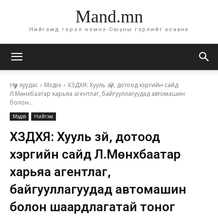
Mand.mn
Нийгэмд гэрэл нэмнэ-Оюуны гэрлийг асаана
Нүүр хуудас
Мэдээ
ХЗДХЯ: Хууль зүй, дотоод хэргийн сайд
Л.Мөнхбаатар харьяа агентлаг, байгууллагуудад автомашин
болон...
Мэдээ
Нийгэм
ХЗДХЯ: Хууль зүй, дотоод
хэргийн сайд Л.Мөнхбаатар
харьяа агентлаг,
байгууллагуудад автомашин
болон шаардлагатай тоног