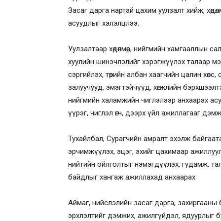
Засаг дарга нартай цахим уулзалт хийж, хөд
асуудлыг хэлэлцлээ.
Уулзалтаар хөдөлмөр, нийгмийн хамгааллын 
хуулийн шинэчлэлийг хэрэгжүүлэх талаар мэд
сэргийлэх, төрийн албан хаагчийн цалин хөлс
залуучууд, эмэгтэйчүүд, хөгжлийн бэрхшээлтэ
нийгмийн халамжийн чиглэлээр анхаарах асу
үүрэг, чиглэл өгч, дээрх үйл ажиллагааг дэ
Тухайлбал, Сурагчийн амралт эхэлж байгаа
эрчимжүүлэх, эцэг, эхийг цахимаар ажиллуул
нийтийн ойлголтыг нэмэгдүүлэх, гудамж, та
байдлыг хангаж ажиллахад анхаарах
Аймаг, нийслэлийн засаг дарга, захиргааны 
эрхлэлтийг дэмжих, ажилгүйдэл, ядуурлыг 