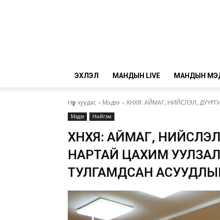
ЭХЛЭЛ
МАНДЫН LIVE
МАНДЫН МЭ
Нүүр хуудас
Мэдээ
ХНХЯ: АЙМАГ, НИЙСЛЭЛ, ДҮҮРГ
Мэдээ
Нийгэм
ХНХЯ: АЙМАГ, НИЙСЛЭЛ,
НАРТАЙ ЦАХИМ УУЛЗАЛ
ТУЛГАМДСАН АСУУДЛЫ