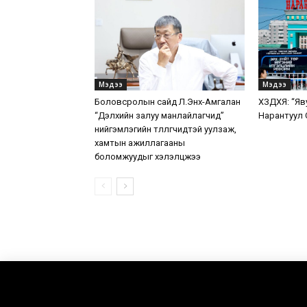
Мэдээ
Мэдээ
Боловсролын сайд Л.Энх-Амгалан
ХЗДХЯ: “Яв
“Дэлхийн залуу манлайлагчид”
Нарантуул 
нийгэмлэгийн төлөөлөгчидтэй уулзаж,
хамтын ажиллагааны
боломжуудыг хэлэлцжээ