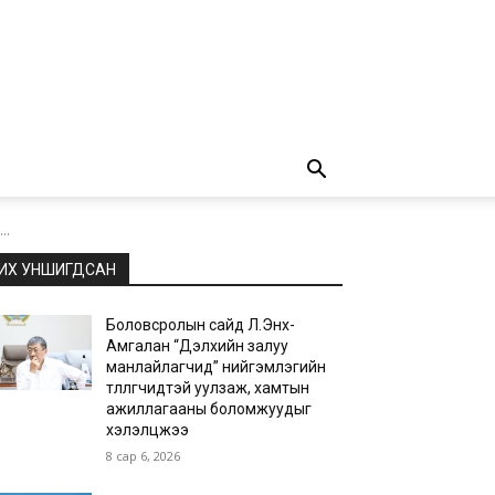
..
ИХ УНШИГДСАН
Боловсролын сайд Л.Энх-
Амгалан “Дэлхийн залуу
манлайлагчид” нийгэмлэгийн
төлөөлөгчидтэй уулзаж, хамтын
ажиллагааны боломжуудыг
хэлэлцжээ
8 сар 6, 2026