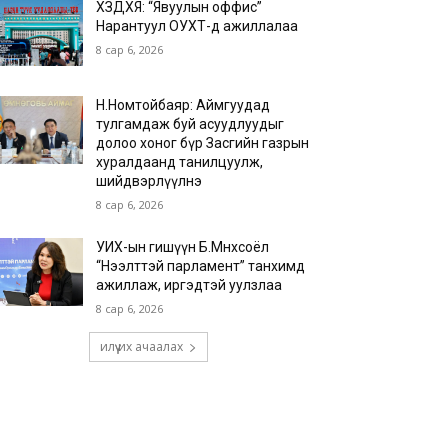
ХЗДХЯ: “Явуулын оффис”
Нарантуул ОУХТ-д ажиллалаа
8 сар 6, 2026
Н.Номтойбаяр: Аймгуудад
тулгамдаж буй асуудлуудыг
долоо хоног бүр Засгийн газрын
хуралдаанд танилцуулж,
шийдвэрлүүлнэ
8 сар 6, 2026
УИХ-ын гишүүн Б.Мөнхсоёл
“Нээлттэй парламент” танхимд
ажиллаж, иргэдтэй уулзлаа
8 сар 6, 2026
илүү их ачаалах