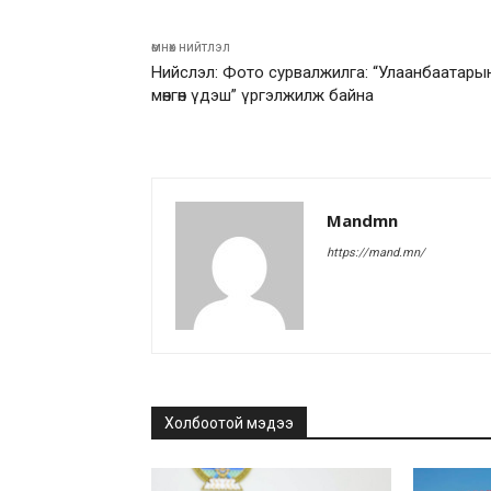
өмнөх нийтлэл
Нийслэл: Фото сурвалжилга: “Улаанбаатары
мөнгөн үдэш” үргэлжилж байна
Mandmn
https://mand.mn/
Холбоотой мэдээ