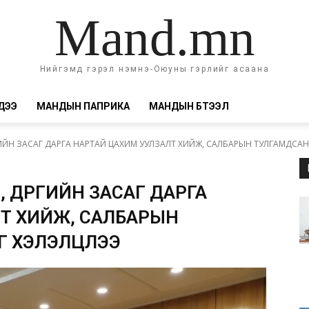
Mand.mn
Нийгэмд гэрэл нэмнэ-Оюуны гэрлийг асаана
ДЭЭ
МАНДЫН ПАПРИКА
МАНДЫН БҮТЭЭЛ
ИЙН ЗАСАГ ДАРГА НАРТАЙ ЦАХИМ УУЛЗАЛТ ХИЙЖ, САЛБАРЫН ТУЛГАМДСАН.
 ДҮҮРГИЙН ЗАСАГ ДАРГА
Т ХИЙЖ, САЛБАРЫН
Г ХЭЛЭЛЦЛЭЭ