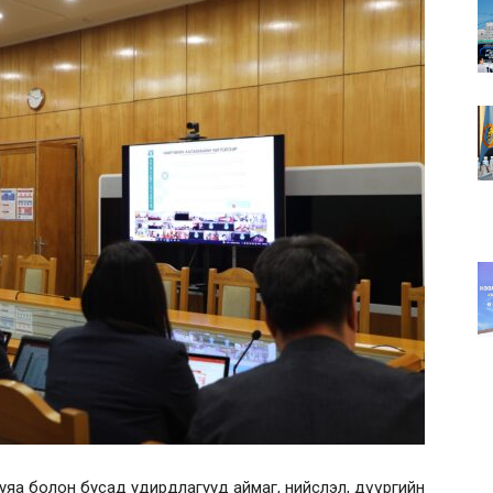
нтуяа болон бусад удирдлагууд аймаг, нийслэл, дүүргийн