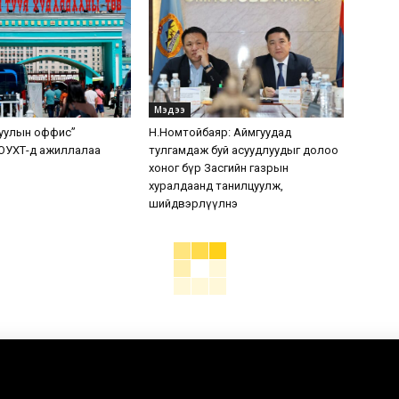
Мэдээ
уулын оффис”
Н.Номтойбаяр: Аймгуудад
ОУХТ-д ажиллалаа
тулгамдаж буй асуудлуудыг долоо
хоног бүр Засгийн газрын
хуралдаанд танилцуулж,
шийдвэрлүүлнэ