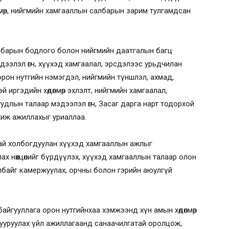
өлмөр, нийгмийн хамгааллын салбарын зарим тулгамдсан
салбарын бодлого болон нийгмийн даатгалын багц
ээлэл өгч, хүүхэд хамгаалал,
эрсдэлээс урьдчилан
, орон нутгийн нэмэгдэл, нийгмийн түншлэл, ахмад,
й иргэдийн хөдөлмөр эхлэлт, нийгмийн хамгаалал,
удлын талаар мэдээлэл өгч, Засаг дарга нарт тодорхой
мжиж ажиллахыг уриаллаа.
тай холбогдуулан хүүхэд хамгааллын ажлыг
ах нөхцөлийг бүрдүүлэх, хүүхэд хамгааллын талаар олон
лбайг камержуулах, орчны болон гэрийн аюулгүй
байгууллага орон нутгийнхаа хэмжээнд хүн амын хөдөлмөр
бууруулах үйл ажиллагаанд санаачилгатай оролцож,