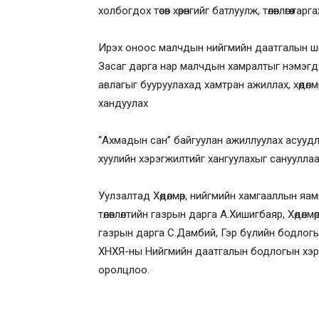
холбогдох төсөв хөрөнгийг батлуулж, төлөвлөгөө га
Ирэх оноос малчдын нийгмийн даатгалын шимтгэ
Засаг дарга нар малчдын хамралтыг нэмэгдү
авлагыг бууруулахад хамтран ажиллах, хөдөл
хандуулах
“Ахмадын сан” байгуулан ажиллуулах асуудл
хуулийн хэрэгжилтийг хангуулахыг санууллаа
Уулзалтад Хөдөлмөр, нийгмийн хамгааллын яам
төлөвлөлтийн газрын дарга А.Хишигбаяр, Хөдө
газрын дарга С.Дамбий, Гэр бүлийн бодлогы
ХНХЯ-ны Нийгмийн даатгалын бодлогын хэрэ
оролцлоо.