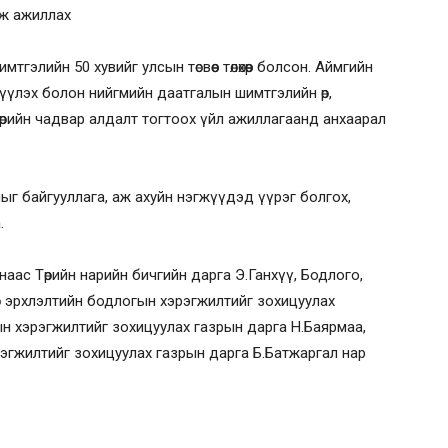
ргаж ажиллах
лийн 50 хувийг улсын төсвөөс төлөхөөр болсон. Аймгийн
үлэх болон нийгмийн даатгалын шимтгэлийн өр,
мөрийн чадвар алдалт тогтоох үйл ажиллагаанд анхаарал
ыг байгууллага, аж ахуйн нэгжүүдэд үүрэг болгох,
.
наас Төрийн нарийн бичгийн дарга Э.Ганхүү, Бодлого,
лмөр эрхлэлтийн бодлогын хэрэгжилтийг зохицуулах
н хэрэгжилтийг зохицуулах газрын дарга Н.Баярмаа,
гжилтийг зохицуулах газрын дарга Б.Батжаргал нар