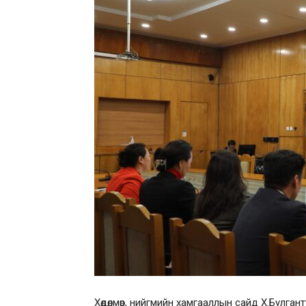
Хөдөлмөр, нийгмийн хамгааллын сайд Х.Булга