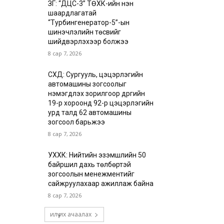
ЗГ: “ДЦС-3” ТӨХК-ийн нэн
шаардлагатай
“Турбингенератор-5”-ын
шинэчлэлийн төсвийг
шийдвэрлэхээр болжээ
8 сар 7, 2026
СХД: Сургууль, цэцэрлэгийн
автомашины зогсоолыг
нэмэгдүүлэх зорилгоор дүүргийн
19-р хороонд 92-р цэцэрлэгийн
урд талд 62 автомашины
зогсоол барьжээ
8 сар 7, 2026
УХХК: Нийтийн эзэмшлийн 50
байршил дахь төлбөртэй
зогсоолын менежментийг
сайжруулахаар ажиллаж байна
8 сар 7, 2026
илүү их ачаалах