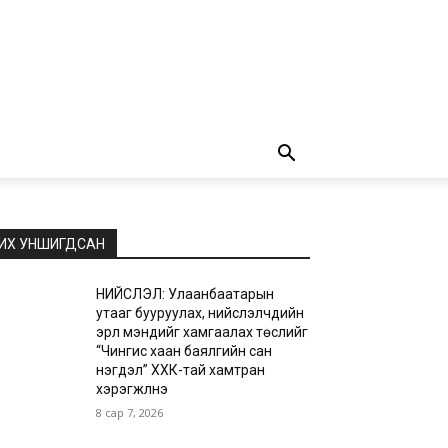
ИХ УНШИГДСАН
НИЙСЛЭЛ: Улаанбаатарын
утааг бууруулах, нийслэлчүүдийн
эрүүл мэндийг хамгаалах төслийг
“Чингис хаан баялгийн сан
нэгдэл” ХХК-тай хамтран
хэрэгжүүлнэ
8 сар 7, 2026