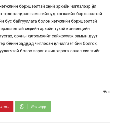
өгжлийн бэрхшээлтэй хүний эрхийн чиглэлээр үйл
н төлөөллүүдээс гамшгийн үед хөгжлийн бэрхшээлтэй
ийн бус байгууллага болон хөгжлийн бэрхшээлтэй
бэрхшээлтэй хүмүүсийн эрхийн тухай конвенцийн
тусгах, орчны хүртээмжийг сайжруулж замын дуут
 бүлийн хүүхдүүдэд чиглэсэн үйлчилгээг бий болгох,
улагчтай болох зэрэг ажил хэрэгч санал хүсэлтийг
0
terest
WhatsApp