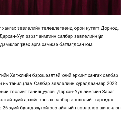
г хангах зөвлөлийн төлөвлөгөөнд орон нутагт Дорнод,
 Дархан-Уул зэрэг аймгийн салбар зөвлөлийн үйл
дэмжлэг үзүүлэх арга хэмжээ батлагдсан юм.
гийн Хөгжлийн бэрхшээлтэй хүний эрхийг хангах салбар
й нь танилцлаа. Салбар зөвлөлийн хуралдаанаар 2023
ний төслийг танилцуулав. Дархан-Уул аймгийн Засаг
тэй хүний эрхийг хангах салбар зөвлөлийг тэргүүлдэг
26 хүний бүрэлдэхүүнтэйгээр аймгийн зөвлөлөө шинэчлэн