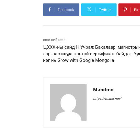
Facebook
Twitter
Pin
өмнөх нийтлэл
ЦХХХ-ны сайд Н.Учрал: Бакалавр, магистры
зэргээс илүү үнэ цэнтэй сертификат байдаг. Үүн
нэг нь Grow with Google Mongolia
Mandmn
https://mand.mn/