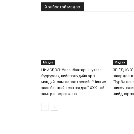
Холбоотой мэдээ
Мэдээ
Мэдээ
НИЙСЛЭЛ: Улаанбаатарын утааг
ЗГ: “ДЦС-3”
бууруулах, нийслэлчүүдийн эрүүл
шаардлага
мэндийг хамгаалах төслийг “Чингис
“Турбинген
хаан баялгийн сан нэгдэл” ХХК-тай
шинэчлэлий
хамтран хэрэгжүүлнэ
шийдвэрлэ