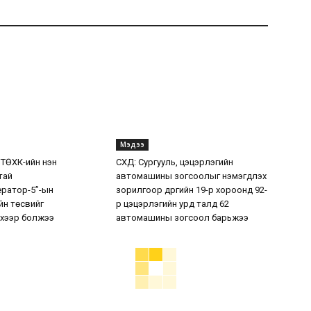
Мэдээ
 ТӨХК-ийн нэн
СХД: Сургууль, цэцэрлэгийн
тай
автомашины зогсоолыг нэмэгдүүлэх
ератор-5”-ын
зорилгоор дүүргийн 19-р хороонд 92-
н төсвийг
р цэцэрлэгийн урд талд 62
хээр болжээ
автомашины зогсоол барьжээ