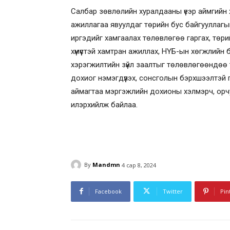
Салбар зөвлөлийн хуралдааны үеэр аймгийн х
ажиллагаа явуулдаг төрийн бус байгууллагы
иргэдийг хамгаалах төлөвлөгөө гаргах, төр
хүмүүстэй хамтран ажиллах, НҮБ-ын хөгжлийн 
хэрэгжилтийн зүйл заалтыг төлөвлөгөөндөө 
дохиог нэмэгдүүлэх, сонсголын бэрхшээлтэй гэр
аймагтаа мэргэжлийн дохионы хэлмэрч, орчу
илэрхийлж байлаа.
By
Mandmn
4 сар 8, 2024
Facebook
Twitter
Pin