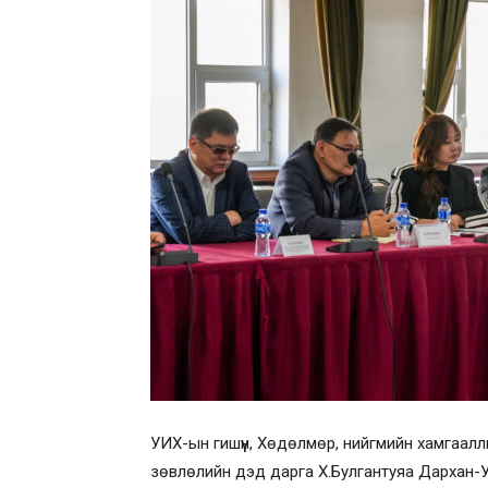
УИХ-ын гишүүн, Хөдөлмөр, нийгмийн хамгаалл
зөвлөлийн дэд дарга Х.Булгантуяа Дархан-У