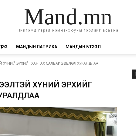
Mand.mn
Нийгэмд гэрэл нэмнэ-Оюуны гэрлийг асаана
ДЭЭ
МАНДЫН ПАПРИКА
МАНДЫН БҮТЭЭЛ
Й ХҮНИЙ ЭРХИЙГ ХАНГАХ САЛБАР ЗӨВЛӨЛ ХУРАЛДЛАА
ШЭЭЛТЭЙ ХҮНИЙ ЭРХИЙГ
ХУРАЛДЛАА