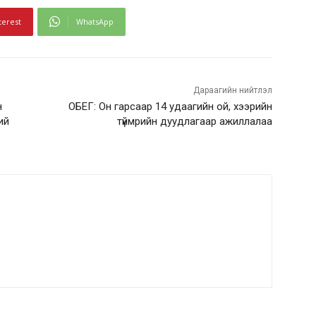
terest
WhatsApp
Дараагийн нийтлэл
н
ОБЕГ: Он гарсаар 14 удаагийн ой, хээрийн
ий
түймрийн дуудлагаар ажиллалаа