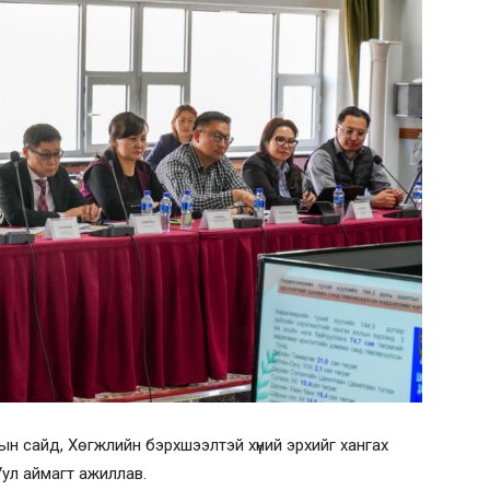
ын сайд, Хөгжлийн бэрхшээлтэй хүний эрхийг хангах
ул аймагт ажиллав.