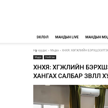
ЭХЛЭЛ
МАНДЫН LIVE
МАНДЫН МЭ
Нүүр хуудас
Мэдээ
ХНХЯ: ХӨГЖЛИЙН БЭРХШЭЭЛТЭ
Мэдээ
Нийгэм
ХНХЯ: ХӨГЖЛИЙН БЭРХ
ХАНГАХ САЛБАР ЗӨВЛӨЛ 