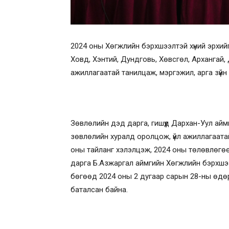
2024 оны Хөгжлийн бэрхшээлтэй хүний эрхий
Ховд, Хэнтий, Дундговь, Хөвсгөл, Архангай,
ажиллагаатай танилцаж, мэргэжил, арга зүйн 
Зөвлөлийн дэд дарга, гишүүд Дархан-Уул айм
зөвлөлийн хуралд оролцож, үйл ажиллагаата
оны тайланг хэлэлцэж, 2024 оны төлөвлөгөө
дарга Б.Азжаргал аймгийн Хөгжлийн бэрхшээл
бөгөөд 2024 оны 2 дугаар сарын 28-ны өдөр 
баталсан байна.