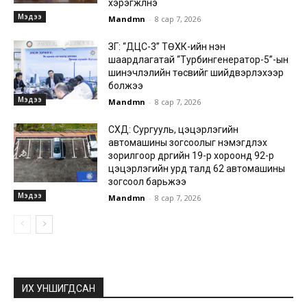
хэрэгжүүлнэ
Мэдээ
Mandmn
-
8 сар 7, 2026
ЗГ: “ДЦС-3” ТӨХК-ийн нэн
шаардлагатай “Турбингенератор-5”-ын
шинэчлэлийн төсвийг шийдвэрлэхээр
болжээ
Мэдээ
Mandmn
-
8 сар 7, 2026
СХД: Сургууль, цэцэрлэгийн
автомашины зогсоолыг нэмэгдүүлэх
зорилгоор дүүргийн 19-р хороонд 92-р
цэцэрлэгийн урд талд 62 автомашины
зогсоол барьжээ
Мэдээ
Mandmn
-
8 сар 7, 2026
ИХ УНШИГДСАН