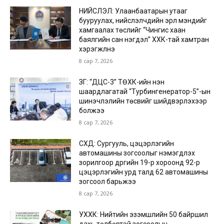
НИЙСЛЭЛ: Улаанбаатарын утааг
бууруулах, нийслэлчүүдийн эрүүл мэндийг
хамгаалах төслийг “Чингис хаан
баялгийн сан нэгдэл” ХХК-тай хамтран
хэрэгжүүлнэ
8 сар 7, 2026
ЗГ: “ДЦС-3” ТӨХК-ийн нэн
шаардлагатай “Турбингенератор-5”-ын
шинэчлэлийн төсвийг шийдвэрлэхээр
болжээ
8 сар 7, 2026
СХД: Сургууль, цэцэрлэгийн
автомашины зогсоолыг нэмэгдүүлэх
зорилгоор дүүргийн 19-р хороонд 92-р
цэцэрлэгийн урд талд 62 автомашины
зогсоол барьжээ
8 сар 7, 2026
УХХК: Нийтийн эзэмшлийн 50 байршил