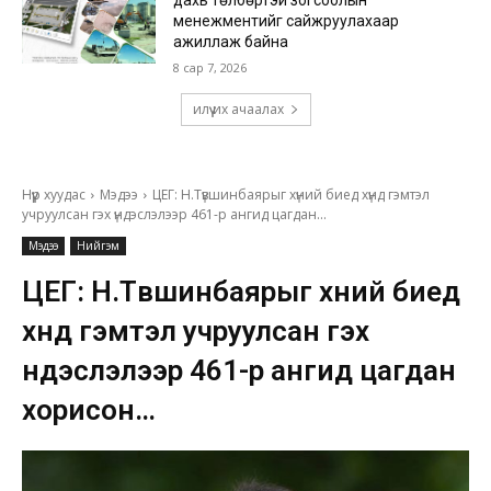
дахь төлбөртэй зогсоолын
менежментийг сайжруулахаар
ажиллаж байна
8 сар 7, 2026
илүү их ачаалах