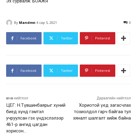
Эх сурвалж: БОАЖЯ
By
Mandmn
4 сар 5, 2021
0
Facebook
Twitter
Pinterest
Facebook
Twitter
Pinterest
өмнөх нийтлэл
Дараагийн нийтлэл
ЦЕГ: Н.Түвшинбаярыг хүний
Хориотой үед загасчлах
биед хүнд гэмтэл
тохиолдол гарч байгаа тул
учруулсан гэх үндэслэлээр
хяналт шалгалт хийж байна
461-р ангид цагдан
хорисон…