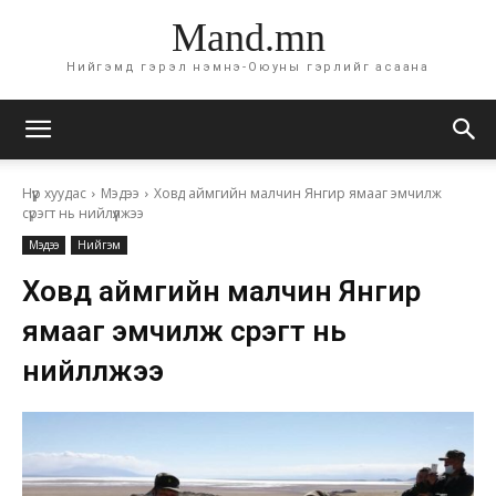
Mand.mn
Нийгэмд гэрэл нэмнэ-Оюуны гэрлийг асаана
Нүүр хуудас
Мэдээ
Ховд аймгийн малчин Янгир ямааг эмчилж
сүрэгт нь нийлүүлжээ
Мэдээ
Нийгэм
Ховд аймгийн малчин Янгир
ямааг эмчилж сүрэгт нь
нийлүүлжээ