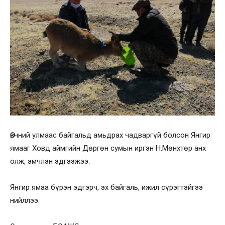
Өвчний улмаас байгальд амьдрах чадваргүй болсон Янгир
ямааг Ховд аймгийн Дөргөн сумын иргэн Н.Мөнхтөр анх
олж, эмчлэн эдгээжээ.
Янгир ямаа бүрэн эдгэрч, эх байгаль, ижил сүрэгтэйгээ
нийллээ.