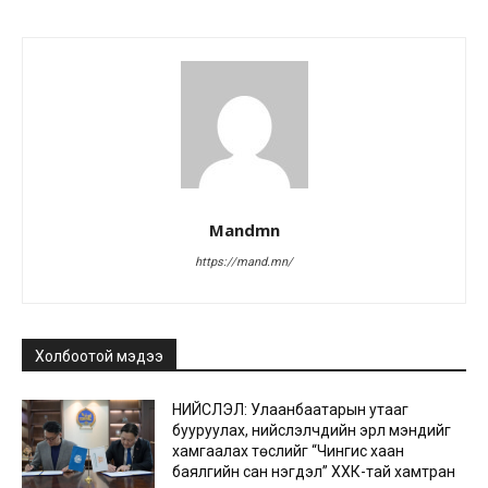
Mandmn
https://mand.mn/
Холбоотой мэдээ
НИЙСЛЭЛ: Улаанбаатарын утааг
бууруулах, нийслэлчүүдийн эрүүл мэндийг
хамгаалах төслийг “Чингис хаан
баялгийн сан нэгдэл” ХХК-тай хамтран