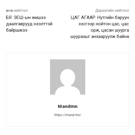
өмнөх нийтлэл
Дараагийн нийтлэл
БЯ: ЭЕШ-ын жишээ
ЦАГ АГААР: Нутгийн баруун
даалгаврууд нээлттэй
хэсгээр нойтон цас, цас
байршжээ
орж, цасан шуурга
шуурахыг анхааруулж байна
Mandmn
https://mand.mn/