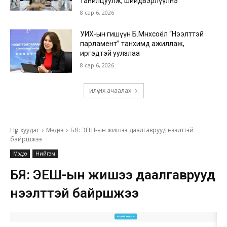
танилцуулж, шийдвэрлүүлнэ
8 сар 6, 2026
УИХ-ын гишүүн Б.Мөнхсоёл “Нээлттэй
парламент” танхимд ажиллаж,
иргэдтэй уулзлаа
8 сар 6, 2026
илүү их ачаалах