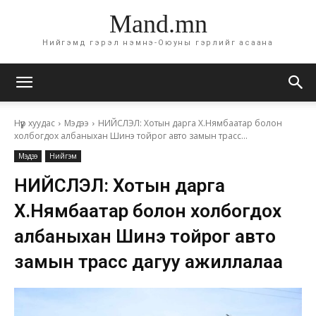
Mand.mn
Нийгэмд гэрэл нэмнэ-Оюуны гэрлийг асаана
Нүүр хуудас
Мэдээ
НИЙСЛЭЛ: Хотын дарга Х.Нямбаатар болон
холбогдох албаныхан Шинэ тойрог авто замын трасс...
Мэдээ
Нийгэм
НИЙСЛЭЛ: Хотын дарга
Х.Нямбаатар болон холбогдох
албаныхан Шинэ тойрог авто
замын трасс дагуу ажиллалаа