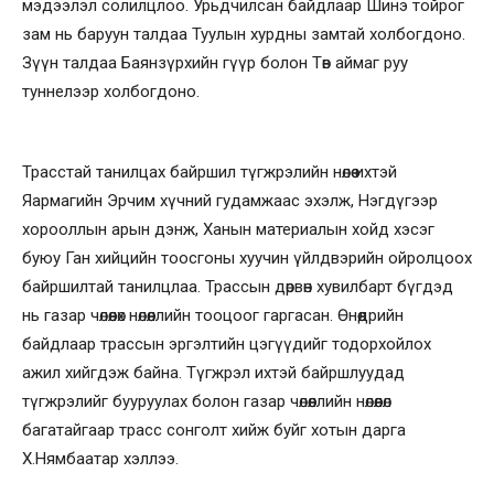
мэдээлэл солилцлоо. Урьдчилсан байдлаар Шинэ тойрог
зам нь баруун талдаа Туулын хурдны замтай холбогдоно.
Зүүн талдаа Баянзүрхийн гүүр болон Төв аймаг руу
туннелээр холбогдоно.
Трасстай танилцах байршил түгжрэлийн нөлөө ихтэй
Яармагийн Эрчим хүчний гудамжаас эхэлж, Нэгдүгээр
хорооллын арын дэнж, Ханын материалын хойд хэсэг
буюу Ган хийцийн тоосгоны хуучин үйлдвэрийн ойролцоох
байршилтай танилцлаа. Трассын дөрвөн хувилбарт бүгдэд
нь газар чөлөөлөх нөлөөллийн тооцоог гаргасан. Өнөөдрийн
байдлаар трассын эргэлтийн цэгүүдийг тодорхойлох
ажил хийгдэж байна. Түгжрэл ихтэй байршлуудад
түгжрэлийг бууруулах болон газар чөлөөллийн нөлөөлөл
багатайгаар трасс сонголт хийж буйг хотын дарга
Х.Нямбаатар хэллээ.