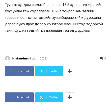
Туулын хурдны замыг барьснаар 13.5 хувиар түгжрэлийг
бууруулна гэж судлагдсан. Шинэ тойрог зам төслийн
трассын сонголтыг эцсийн хувилбараар хийж дууссаны
дараа буюу ирэх долоо хоногоос олон нийтэд тодорхой
танилцуулна гэдгийг мэдээллийн төгсгөлд дурдлаа.
By
Mandmn
4 сар 1, 2025
0
Facebook
Twitter
Facebook
Twitter