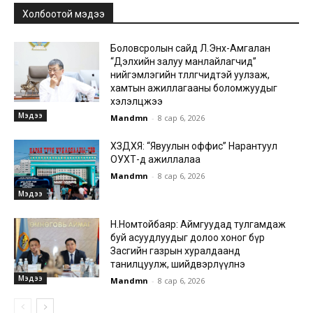
Холбоотой мэдээ
Боловсролын сайд Л.Энх-Амгалан
“Дэлхийн залуу манлайлагчид”
нийгэмлэгийн төлөөлөгчидтэй уулзаж,
хамтын ажиллагааны боломжуудыг
хэлэлцжээ
Мэдээ
Mandmn
-
8 сар 6, 2026
ХЗДХЯ: “Явуулын оффис” Нарантуул
ОУХТ-д ажиллалаа
Mandmn
-
8 сар 6, 2026
Мэдээ
Н.Номтойбаяр: Аймгуудад тулгамдаж
буй асуудлуудыг долоо хоног бүр
Засгийн газрын хуралдаанд
танилцуулж, шийдвэрлүүлнэ
Мэдээ
Mandmn
-
8 сар 6, 2026