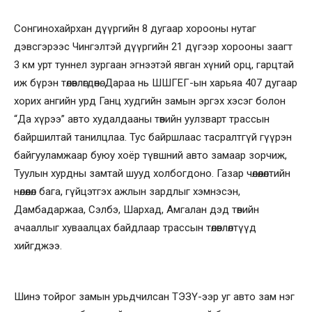
Сонгинохайрхан дүүргийн 8 дугаар хорооны нутаг
дэвсгэрээс Чингэлтэй дүүргийн 21 дүгээр хорооны заагт
3 км урт туннел зургаан эгнээтэй явган хүний орц, гарцтай
иж бүрэн төлөвлөгдөнө. Дараа нь ШШГЕГ-ын харьяа 407 дугаар
хорих ангийн урд Ганц худгийн замын эргэх хэсэг болон
“Да хүрээ” авто худалдааны төвийн уулзварт трассын
байршилтай танилцлаа. Тус байршлаас тасралтгүй гүүрэн
байгууламжаар буюу хоёр түвшний авто замаар зорчиж,
Туулын хурдны замтай шууд холбогдоно. Газар чөлөөлөлтийн
нөлөөлөл бага, гүйцэтгэх ажлын зардлыг хэмнэсэн,
Дамбадаржаа, Сэлбэ, Шархад, Амгалан дэд төвийн
ачааллыг хуваалцах байдлаар трассын төлөвлөлтүүд
хийгджээ.
Шинэ тойрог замын урьдчилсан ТЭЗҮ-ээр уг авто зам нэг