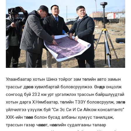
Улаанбаатар хотын Шинэ тойрог зам төслийн авто замын
трассыг дөрвөн хувилбартай боловсруулжээ. Өнөөдөр онцолж
сонгоод буй 23.2 км урт үргэлжлэх трассын байршлуудтай
хотын дарга Х.Нямбаатар, төслийн ТЭЗҮ боловсруулж, зөвлөх
үйлчилгээ үзүүлж буй “Си Эс Си И Си Айком консалтантс”
ХХК-ийн төлөөлөл болон бусад албаны хүмүүс танилцаж,
трассын газар чөлөөлөлт, нөлөөллийн судалгааны талаар