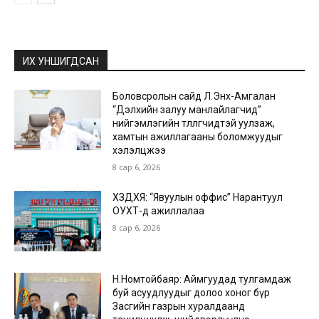
ИХ УНШИГДСАН
Боловсролын сайд Л.Энх-Амгалан
“Дэлхийн залуу манлайлагчид”
нийгэмлэгийн төлөөлөгчидтэй уулзаж,
хамтын ажиллагааны боломжуудыг
хэлэлцжээ
8 сар 6, 2026
ХЗДХЯ: “Явуулын оффис” Нарантуул
ОУХТ-д ажиллалаа
8 сар 6, 2026
Н.Номтойбаяр: Аймгуудад тулгамдаж
буй асуудлуудыг долоо хоног бүр
Засгийн газрын хуралдаанд