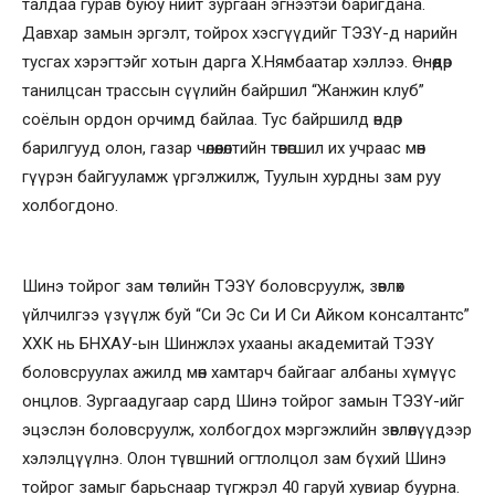
талдаа гурав буюу нийт зургаан эгнээтэй баригдана.
Давхар замын эргэлт, тойрох хэсгүүдийг ТЭЗҮ-д нарийн
тусгах хэрэгтэйг хотын дарга Х.Нямбаатар хэллээ. Өнөөдөр
танилцсан трассын сүүлийн байршил “Жанжин клуб”
соёлын ордон орчимд байлаа. Тус байршилд өндөр
барилгууд олон, газар чөлөөлөлтийн төвөгшил их учраас мөн
гүүрэн байгууламж үргэлжилж, Туулын хурдны зам руу
холбогдоно.
Шинэ тойрог зам төслийн ТЭЗҮ боловсруулж, зөвлөх
үйлчилгээ үзүүлж буй “Си Эс Си И Си Айком консалтантс”
ХХК нь БНХАУ-ын Шинжлэх ухааны академитай ТЭЗҮ
боловсруулах ажилд мөн хамтарч байгааг албаны хүмүүс
онцлов. Зургаадугаар сард Шинэ тойрог замын ТЭЗҮ-ийг
эцэслэн боловсруулж, холбогдох мэргэжлийн зөвлөлүүдээр
хэлэлцүүлнэ. Олон түвшний огтлолцол зам бүхий Шинэ
тойрог замыг барьснаар түгжрэл 40 гаруй хувиар буурна.