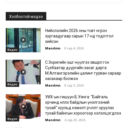
Холбоотой мэдээ
Нийслэлийн 2026 оны төсөвт өнгөрсөн
зургаадугаар сарын 17-нд тодотгол
хийсэн
Mandmn
-
8 сар 4, 2026
Видео
С.Зоригийн хөшөөг нүүлгэх зөвшөөрөл өгсөн
Сүхбаатар дүүргийн засаг дарга
М.Алтангэрэлийн цалинг гурван сараар
хасахаар болжээ
Видео
Mandmn
-
8 сар 3, 2026
УИХ-ын гишүүн Б.Уянга: “Байгаль
орчинд нөлөөлөх байдлын үнэлгээний
тухай” хуульд нэмэлт өөрчлөлт оруулах
тухай байнгын хороогоор хэлэлцэгдлээ
Видео
Mandmn
-
4 сар 29, 2026