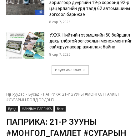
зорилгоор дүүргийн 19-р хороонд 92-р
цэцэрлэгийн урд талд 62 автомашины
зогсоол барьжээ
8 сар 7, 2026
УХХК: Нийтийн эзэмшлийн 50 байршил
дахь төлбөртэй зогсоолын менежментийг
сайжруулахаар ажиллаж байна
8 сар 7, 2026
илүү их ачаалах