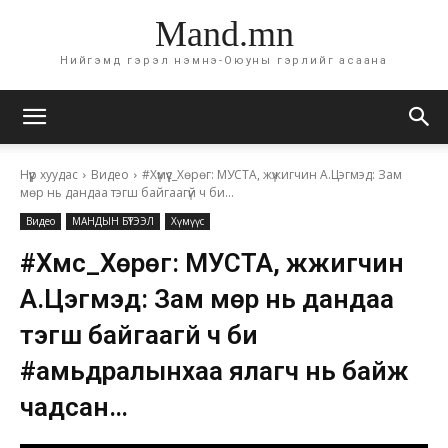
Mand.mn
Нийгэмд гэрэл нэмнэ-Оюуны гэрлийг асаана
Нүүр хуудас
Видео
#Хүмүүс_Хөрөг: МУСТА, жүжигчин А.Цэгмэд: Зам
мөр нь дандаа тэгш байгаагүй ч би...
Видео
МАНДЫН БҮТЭЭЛ
Хүмүүс
#Хүмүүс_Хөрөг: МУСТА, жүжигчин
А.Цэгмэд: Зам мөр нь дандаа
тэгш байгаагүй ч би
#амьдралынхаа ялагч нь байж
чадсан…