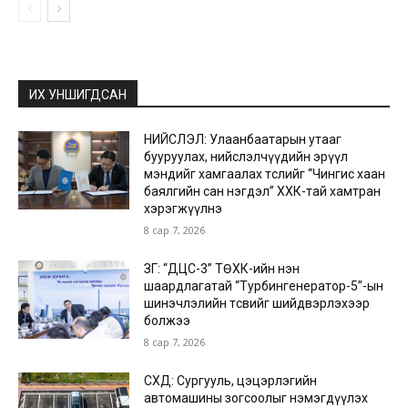
ИХ УНШИГДСАН
НИЙСЛЭЛ: Улаанбаатарын утааг
бууруулах, нийслэлчүүдийн эрүүл
мэндийг хамгаалах төслийг “Чингис хаан
баялгийн сан нэгдэл” ХХК-тай хамтран
хэрэгжүүлнэ
8 сар 7, 2026
ЗГ: “ДЦС-3” ТӨХК-ийн нэн
шаардлагатай “Турбингенератор-5”-ын
шинэчлэлийн төсвийг шийдвэрлэхээр
болжээ
8 сар 7, 2026
СХД: Сургууль, цэцэрлэгийн
автомашины зогсоолыг нэмэгдүүлэх