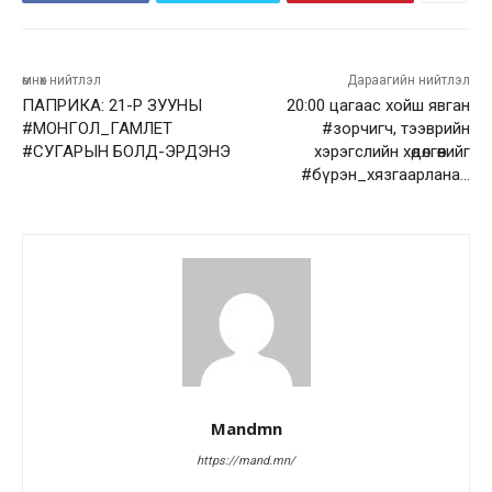
өмнөх нийтлэл
Дараагийн нийтлэл
ПАПРИКА: 21-Р ЗУУНЫ
20:00 цагаас хойш явган
#МОНГОЛ_ГАМЛЕТ
#зорчигч, тээврийн
#СУГАРЫН БОЛД-ЭРДЭНЭ
хэрэгслийн хөдөлгөөнийг
#бүрэн_хязгаарлана…
Mandmn
https://mand.mn/