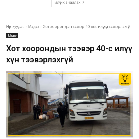
илүү их ачаалах