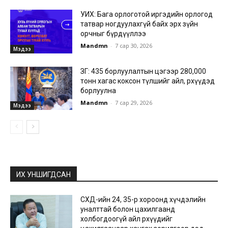
УИХ: Бага орлоготой иргэдийн орлогод
татвар ногдуулахгүй байх эрх зүйн
орчныг бүрдүүллээ
Mandmn
-
7 сар 30, 2026
Мэдээ
ЗГ: 435 борлуулалтын цэгээр 280,000
тонн хагас коксон түлшийг айл, өрхүүдэд
борлуулна
Mandmn
-
7 сар 29, 2026
Мэдээ
ИХ УНШИГДСАН
СХД-ийн 24, 35-р хороонд хүчдэлийн
уналттай болон цахилгаанд
холбогдоогүй айл өрхүүдийг