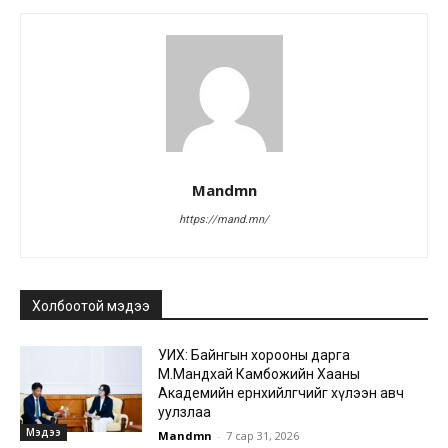
Mandmn
https://mand.mn/
Холбоотой мэдээ
УИХ: Байнгын хорооны дарга
М.Мандхай Камбожийн Хааны
Академийн ерөнхийлөгчийг хүлээн авч
уулзлаа
Мэдээ
Mandmn
-
7 сар 31, 2026