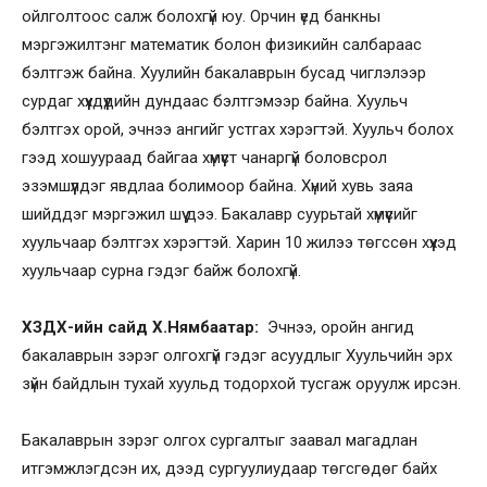
ойлголтоос салж болохгүй юу. Орчин үед банкны
мэргэжилтэнг математик болон физикийн салбараас
бэлтгэж байна. Хуулийн бакалаврын бусад чиглэлээр
сурдаг хүүхдүүдийн дундаас бэлтгэмээр байна. Хуульч
бэлтгэх орой, эчнээ ангийг устгах хэрэгтэй. Хуульч болох
гээд хошуураад байгаа хүмүүст чанаргүй боловсрол
эзэмшүүлдэг явдлаа болимоор байна. Хүний хувь заяа
шийддэг мэргэжил шүү дээ. Бакалавр суурьтай хүмүүсийг
хуульчаар бэлтгэх хэрэгтэй. Харин 10 жилээ төгссөн хүүхэд
хуульчаар сурна гэдэг байж болохгүй.
ХЗДХ-ийн сайд Х.Нямбаатар:
Эчнээ, оройн ангид
бакалаврын зэрэг олгохгүй гэдэг асуудлыг Хуульчийн эрх
зүйн байдлын тухай хуульд тодорхой тусгаж оруулж ирсэн.
Бакалаврын зэрэг олгох сургалтыг заавал магадлан
итгэмжлэгдсэн их, дээд сургуулиудаар төгсгөдөг байх