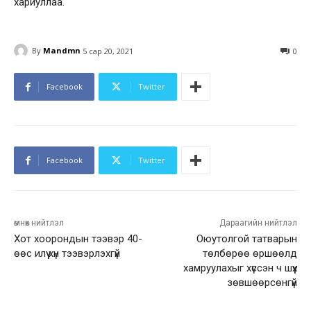
хариуллаа.
By
Mandmn
5 сар 20, 2021
0
Facebook
Twitter
Facebook
Twitter
өмнөх нийтлэл
Дараагийн нийтлэл
Хот хоорондын тээвэр 40-
Оюутолгой татварын
өөс илүү хүн тээвэрлэхгүй
төлбөрөө өршөөлд
хамруулахыг хүссэн ч шүүх
зөвшөөрсөнгүй