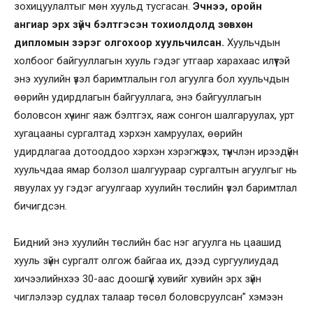
зохицуулалтыг мөн хуульд тусгасан.
Эчнээ, оройн
ангиар эрх зүйч бэлтгэсэн тохиолдолд зөвхөн
дипломын зэрэг олгохоор хуульчилсан.
Хуульчдын
холбоог байгууллагын хууль гэдэг утгаар харахаас илүүтэй
энэ хуулийн үзэл баримтлалын гол агуулга бол хуульчдын
өөрийн удирдлагын байгууллага, энэ байгууллагын
боловсон хүчинг яаж бэлтгэх, яаж сонгон шалгаруулах, урт
хугацааны сургалтад хэрхэн хамруулах, өөрийн
удирдлагаа дотооддоо хэрхэн хэрэгжүүлэх, түүнчлэн ирээдүйн
хуульчдаа ямар болзол шалгуураар сургалтын агуулгыг нь
явуулах уу гэдэг агуулгаар хуулийн төслийн үзэл баримтлал
бичигдсэн.
Бидний энэ хуулийн төслийн бас нэг агуулга нь цаашид
хууль зүйн сургалт олгож байгаа их, дээд сургуулиудад
хичээлийнхээ 30-аас доошгүй хувийг хувийн эрх зүйн
чиглэлээр судлах талаар төсөл боловсруулсан” хэмээн