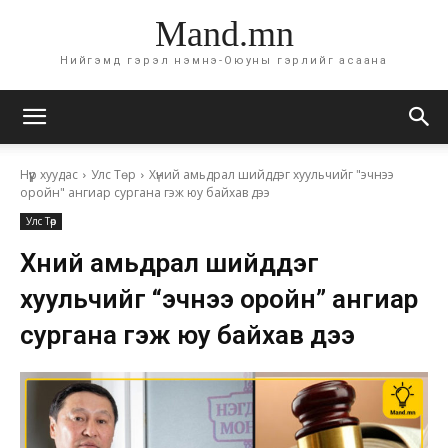
Mand.mn
Нийгэмд гэрэл нэмнэ-Оюуны гэрлийг асаана
Нүүр хуудас
Улс Төр
Хүний амьдрал шийддэг хуульчийг "эчнээ
оройн" ангиар сургана гэж юу байхав дээ
Улс Төр
Хүний амьдрал шийддэг
хуульчийг “эчнээ оройн” ангиар
сургана гэж юу байхав дээ