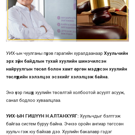
УИХ-ын чуулганы пүрэв гарагийн хуралдаанаар
Хуульчийн
эрх зүйн байдлын тухай хуулийн шинэчилсэн
найруулгын төсөл болон хамт өргөн мэдүүлсэн хуулийн
төслүүдийн хэлэлцэх эсэхийг хэлэлцэж байна.
Энэ үеэр гишүүд хуулийн төсөлтэй холбоотой асуулт асууж,
санал бодлоо хуваалцлаа.
УИХ-ЫН ГИШҮҮН Н.АЛТАНХУЯГ:
Хуульчдыг бэлтгэж
байгаа систем буруу байна. Эчнээ оройн ангиар төгссөн
хуульч гэж юу байхав дээ. Хуулийн бакалавр гэдэг