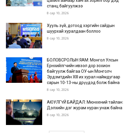
цахилгаанаар хангах зорилгоор дэд
станц байгуулжээ
8 сар 10, 2026
Хууль зүй, дотоод хэргийн сайдын
шуурхай хуралдаан боллоо
8 сар 10, 2026
БОЛОВСРОЛЫН ЯАМ: Монгол Улсын
Ерөнхийлөгчийн ивээл дор зохион
байгуулж байгаа ОУ-ын Монголч
Эрдэмтдийн XIII их хурал наймдугаар
сарын 10-13-ны өдрүүдэд болж байна
8 сар 10, 2026
АЮУЛГҮЙ БАЙДАЛ: Мюнхений тайлан:
Дэлхийн дэг журам нуран унаж байна
8 сар 10, 2026