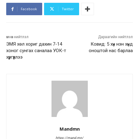
Facebook
Twitter
өмнөх нийтлэл
Дараагийн нийтлэл
ЭМЯ хөл хориг дахин 7-14
Ковид: 5 хүн нэн хүнд
хоног сунгах саналаа УОК-т
оноштой нас барлаа
хүргүүллээ
Mandmn
https://mand.mn/