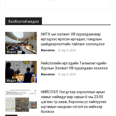
Холбоотой мэдээ
НИТХ-ын ээлжит VIII хуралдаанаар
иргэдээс ирүүлсэн өргөдөл, гомдлын
шийдвэрлэлтийн тайланг хэлэлцлээ
Mandmn
-
8 сар 6, 2026
Мэдээ
Нийслэлийн иргэдийн Төлөөлөгчдийн
Хурлын Ээлжит VIII хуралдаан эхэллээ
Mandmn
-
8 сар 6, 2026
Мэдээ
НИЙСЛЭЛ: Нэгдүгээр хорооллын арын
замыг наймдугаар сарын 6-ны 23:00
цагаас түр хааж, борооны ус зайлуулах
шугамын хөндлөн сэтэлгээ хийхээр
болжээ