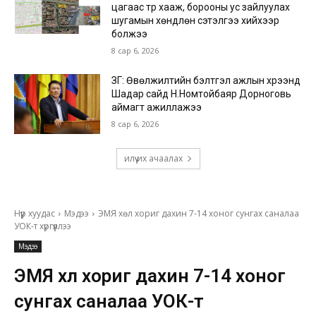
цагаас түр хааж, борооны ус зайлуулах
шугамын хөндлөн сэтэлгээ хийхээр
болжээ
8 сар 6, 2026
ЗГ: Өвөлжилтийн бэлтгэл ажлын хүрээнд
Шадар сайд Н.Номтойбаяр Дорноговь
аймагт ажиллажээ
8 сар 6, 2026
илүү их ачаалах