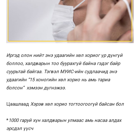
Иргэд олон нийт энэ удаагийн хөл хориог үр дүнгүй
боллоо, халдварын тоо буурахгүй байна гэдэг байр
суурьтай байгаа. Тэгвэл МУИС-ийн судлаачид энэ
удаагийн “15 хоногийн хөл хорио нь амь тариа
болсон” хэмээн дүгнэжээ.
Цаашлаад
Хэрэв хөл хорио тогтоогоогүй байсан бол
*
1000 гаруй хүн халдварын улмаас амь насаа алдах
эрсдэл үүсч