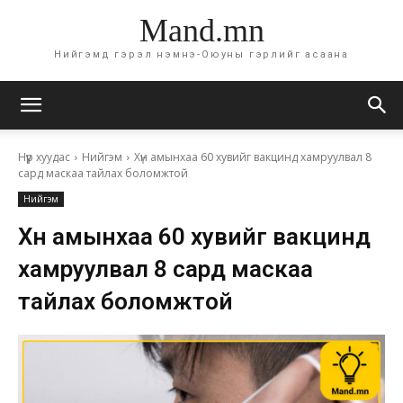
Mand.mn
Нийгэмд гэрэл нэмнэ-Оюуны гэрлийг асаана
Нүүр хуудас
Нийгэм
Хүн амынхаа 60 хувийг вакцинд хамруулвал 8
сард маскаа тайлах боломжтой
Нийгэм
Хүн амынхаа 60 хувийг вакцинд
хамруулвал 8 сард маскаа
тайлах боломжтой