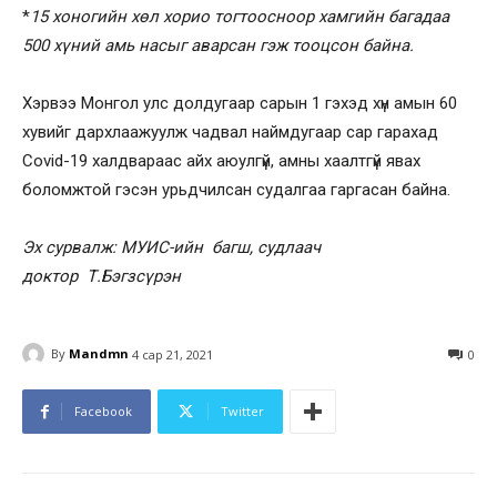
*
15 хоногийн хөл хорио тогтоосноор хамгийн багадаа
500 хүний амь насыг аварсан гэж тооцсон байна.
Хэрвээ Монгол улс долдугаар сарын 1 гэхэд хүн амын 60
хувийг дархлаажуулж чадвал наймдугаар сар гарахад
Covid-19 халдвараас айх аюулгүй, амны хаалтгүй явах
боломжтой гэсэн урьдчилсан судалгаа гаргасан байна.
Эх сурвалж: МУИС-ийн багш, судлаач
доктор Т.Бэгзсүрэн
By
Mandmn
4 сар 21, 2021
0
Facebook
Twitter