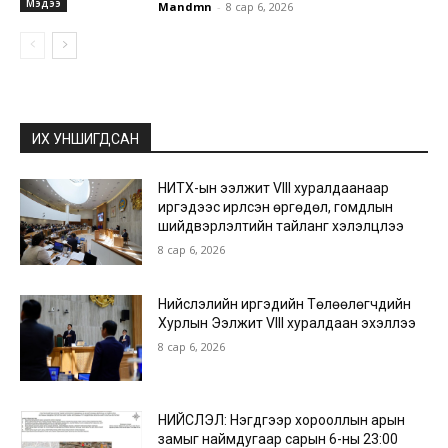
Мэдээ
Mandmn
-
8 сар 6, 2026
ИХ УНШИГДСАН
НИТХ-ын ээлжит VIII хуралдаанаар
иргэдээс ирүүлсэн өргөдөл, гомдлын
шийдвэрлэлтийн тайланг хэлэлцлээ
8 сар 6, 2026
Нийслэлийн иргэдийн Төлөөлөгчдийн
Хурлын Ээлжит VIII хуралдаан эхэллээ
8 сар 6, 2026
НИЙСЛЭЛ: Нэгдүгээр хорооллын арын
замыг наймдугаар сарын 6-ны 23:00