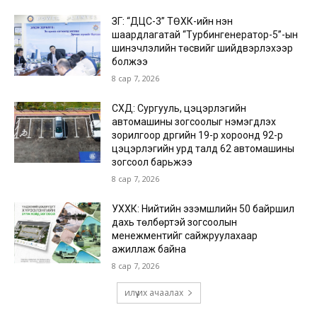
ЗГ: “ДЦС-3” ТӨХК-ийн нэн
шаардлагатай “Турбингенератор-5”-ын
шинэчлэлийн төсвийг шийдвэрлэхээр
болжээ
8 сар 7, 2026
СХД: Сургууль, цэцэрлэгийн
автомашины зогсоолыг нэмэгдүүлэх
зорилгоор дүүргийн 19-р хороонд 92-р
цэцэрлэгийн урд талд 62 автомашины
зогсоол барьжээ
8 сар 7, 2026
УХХК: Нийтийн эзэмшлийн 50 байршил
дахь төлбөртэй зогсоолын
менежментийг сайжруулахаар
ажиллаж байна
8 сар 7, 2026
илүү их ачаалах