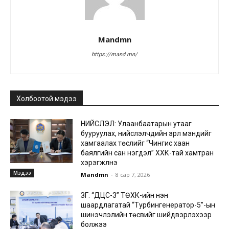
Mandmn
https://mand.mn/
Холбоотой мэдээ
НИЙСЛЭЛ: Улаанбаатарын утааг
бууруулах, нийслэлчүүдийн эрүүл мэндийг
хамгаалах төслийг “Чингис хаан
баялгийн сан нэгдэл” ХХК-тай хамтран
хэрэгжүүлнэ
Мэдээ
Mandmn
-
8 сар 7, 2026
ЗГ: “ДЦС-3” ТӨХК-ийн нэн
шаардлагатай “Турбингенератор-5”-ын
шинэчлэлийн төсвийг шийдвэрлэхээр
болжээ