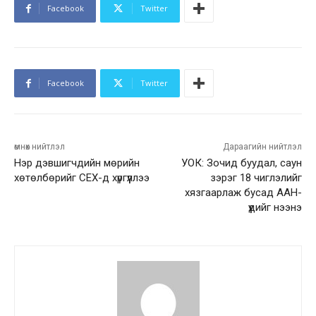
Facebook
Twitter
Facebook
Twitter
өмнөх нийтлэл
Дараагийн нийтлэл
Нэр дэвшигчдийн мөрийн
УОК: Зочид буудал, саун
хөтөлбөрийг СЕХ-д хүргүүллээ
зэрэг 18 чиглэлийг
хязгаарлаж бусад ААН-
үүдийг нээнэ