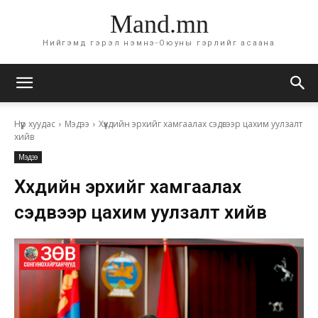
Mand.mn
Нийгэмд гэрэл нэмнэ-Оюуны гэрлийг асаана
Нүүр хуудас
Мэдээ
Хүүхдийн эрхийг хамгаалах сэдвээр цахим уулзалт
хийв
Мэдээ
Хүүхдийн эрхийг хамгаалах
сэдвээр цахим уулзалт хийв