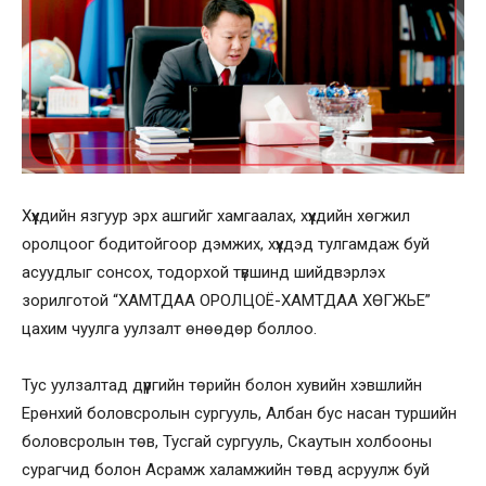
Хүүхдийн язгуур эрх ашгийг хамгаалах, хүүхдийн хөгжил
оролцоог бодитойгоор дэмжих, хүүхдэд тулгамдаж буй
асуудлыг сонсох, тодорхой түвшинд шийдвэрлэх
зорилготой “ХАМТДАА ОРОЛЦОЁ-ХАМТДАА ХӨГЖЬЕ”
цахим чуулга уулзалт өнөөдөр боллоо.
Тус уулзалтад дүүргийн төрийн болон хувийн хэвшлийн
Ерөнхий боловсролын сургууль, Албан бус насан туршийн
боловсролын төв, Тусгай сургууль, Скаутын холбооны
сурагчид болон Асрамж халамжийн төвд асруулж буй