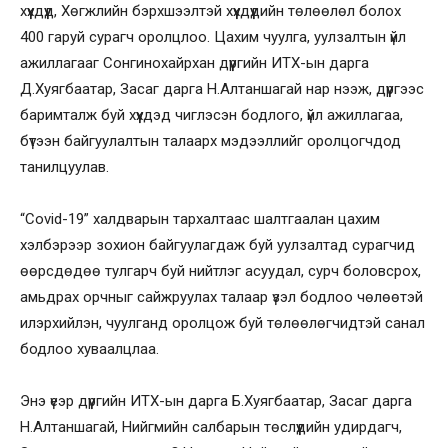
хүүхдүүд, Хөгжлийн бэрхшээлтэй хүүхдүүдийн төлөөлөл болох
400 гаруй сурагч оролцлоо. Цахим чуулга, уулзалтын үйл
ажиллагааг Сонгинохайрхан дүүргийн ИТХ-ын дарга
Д.Хуягбаатар, Засаг дарга Н.Алтаншагай нар нээж, дүүргээс
баримталж буй хүүхдэд чиглэсэн бодлого, үйл ажиллагаа,
бүтээн байгуулалтын талаарх мэдээллийг оролцогчдод
танилцуулав.
“Covid-19” халдварын тархалтаас шалтгаалан цахим
хэлбэрээр зохион байгуулагдаж буй уулзалтад сурагчид
өөрсдөдөө тулгарч буй нийтлэг асуудал, сурч боловсрох,
амьдрах орчныг сайжруулах талаар үзэл бодлоо чөлөөтэй
илэрхийлэн, чуулганд оролцож буй төлөөлөгчидтэй санал
бодлоо хуваалцлаа.
Энэ үеэр дүүргийн ИТХ-ын дарга Б.Хуягбаатар, Засаг дарга
Н.Алтаншагай, Нийгмийн салбарын төслүүдийн удирдагч,