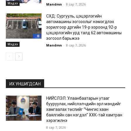
Мэдээ
Mandmn
-
8 сар 7, 2026
СХД: Сургууль, цэцэрлэгийн
автомашины зогсоолыг нэмэгдүүлэх
зорилгоор дүүргийн 19-р хороонд 92-р
цэцэрлэгийн урд талд 62 автомашины
зогсоол барьжээ
Мэдээ
Mandmn
-
8 сар 7, 2026
ИХ УНШИГДСАН
НИЙСЛЭЛ: Улаанбаатарын утааг
бууруулах, нийслэлчүүдийн эрүүл мэндийг
хамгаалах төслийг “Чингис хаан
баялгийн сан нэгдэл” ХХК-тай хамтран
хэрэгжүүлнэ
8 сар 7, 2026