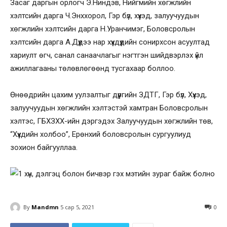
Засаг даргын орлогч Э.Ниндэв, Нийгмийн хөгжлийн
хэлтсийн дарга Ч.Энххорол, Гэр бүл, хүүхэд, залуучуудын
хөгжлийн хэлтсийн дарга Н.Уранчимэг, Боловсролын
хэлтсийн дарга А.Дүүдээ нар хүүхдүүдийн сонирхсон асуултад
хариулт өгч, санал санаачлагыг нэгтгэн шийдвэрлэх үйл
ажиллагааны төлөвлөгөөнд тусгахаар боллоо.
Өнөөдрийн цахим уулзалтыг дүүргийн ЗДТГ, Гэр бүл, Хүүхэд,
залуучуудын хөгжлийн хэлтэстэй хамтран Боловсролын
хэлтэс, ГБХЗХХ-ийн дэргэдэх Залуучуудын хөгжлийн төв,
“Хүүхдийн холбоо”, Ерөнхий боловсролын сургуулиуд
зохион байгууллаа.
By
Mandmn
5 сар 5, 2021
0