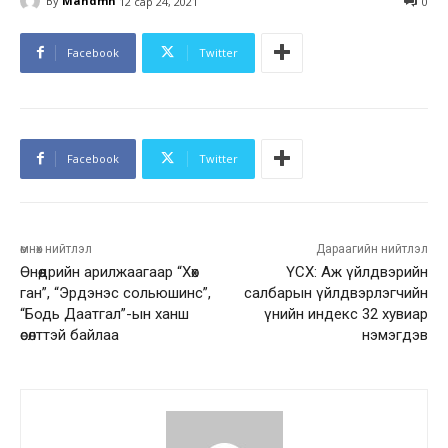
By
Mandmn
12 сар 24, 2021
0
Facebook
Twitter
Facebook
Twitter
өмнөх нийтлэл
Дараагийн нийтлэл
Өнөөдрийн арилжаагаар “Хөх
ҮСХ: Аж үйлдвэрийн
ган”, “Эрдэнэс сольюшинс”,
салбарын үйлдвэрлэгчийн
“Бодь Даатгал”-ын ханш
үнийн индекс 32 хувиар
өсөлттэй байлаа
нэмэгдэв