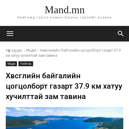
Mand.mn
Нийгэмд гэрэл нэмнэ-Оюуны гэрлийг асаана
Нүүр хуудас
Мэдээ
Хөвсгөлийн байгалийн цогцолборт газарт 37.9
км хатуу хучилттай зам тавина
Мэдээ
Нийгэм
Хөвсгөлийн байгалийн
цогцолборт газарт 37.9 км хатуу
хучилттай зам тавина