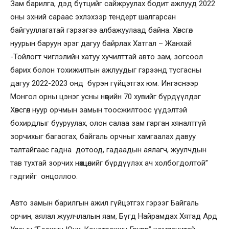
Зам барилга, дэд бүтцийг сайжруулах бодит ажлууд 2022
оны эхний сараас эхлэхээр тендерт шалгарсан
байгууллагатай гэрээгээ албажуулаад байна. Хөвсгөл
нуурын баруун эрэг дагуу байрлах Хатгал – Жанхай
-Тойлогт чиглэлийн хатуу хучилттай авто зам, зогсоол
барих болон тохижилтын ажлуудыг гэрээнд тусгасны
дагуу 2022-2023 онд бүрэн гүйцэтгэх юм. Ингэснээр
Монгол орны цэнэг усны нөөцийн 70 хувийг бүрдүүлдэг
Хөвсгөл нуур орчмын замын тоосжилтоос үүдэлтэй
бохирдлыг бууруулах, олон салаа зам гарган хяналтгүй
зорчихыг багасгах, байгаль орчныг хамгаалах давуу
талтайгаас гадна дотоод, гадаадын аялагч, жуулчдын
тав тухтай зорчих нөхцөлийг бүрдүүлэх ач холбогдолтой”
гэдгийг онцоллоо.
Авто замын барилгын ажил гүйцэтгэх гэрээг Байгаль
орчин, аялал жуулчлалын яам, Бүгд Найрамдах Хятад Ард