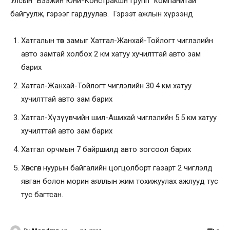
Улсын “Бээжин Юни-Констракшн Групп” компанитай
байгуулж, гэрээг гардуулав. Гэрээт ажлын хүрээнд
Хатгалын төв замыг Хатгал-Жанхай-Тойлогт чиглэлийн
авто замтай холбох 2 км хатуу хучилттай авто зам
барих
Хатгал-Жанхай-Тойлогт чиглэлийн 30.4 км хатуу
хучилттай авто зам барих
Хатгал-Хүзүүвчийн шил-Ашихай чиглэлийн 5.5 км хатуу
хучилттай авто зам барих
Хатгал орчмын 7 байршилд авто зогсоол барих
Хөвсгөл нуурын байгалийн цогцолборт газарт 2 чиглэлд
явган болон морин аяллын жим тохижуулах ажлууд тус
тус багтсан.