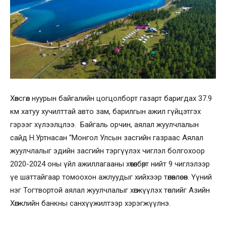
Хөвсгөл нуурын байгалийн цогцолборт газарт баригдах 37.9
км хатуу хучилттай авто зам, барилгын ажил гүйцэтгэх
гэрээг хүлээлцлээ. Байгаль орчин, аялал жуулчлалын
сайд Н.Уртнасан “Монгол Улсын засгийн газраас Аялал
жуулчлалыг эдийн засгийн тэргүүлэх чиглэл болгохоор
2020-2024 оны үйл ажиллагааны хөтөлбөрт нийт 9 чиглэлээр
үе шаттайгаар томоохон ажлуудыг хийхээр төлөвлөсөн. Үүний
нэг Тогтвортой аялал жуулчлалыг хөгжүүлэх төслийг Азийн
Хөгжлийн банкны санхүүжилтээр хэрэгжүүлнэ.