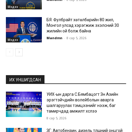
Мэдээ
БЯ: Фулбрайт хөтөлбөрийн 80 жил,
Монгол улсад хэрэгжиж эхэлсний 30
жилийн ой болж байна
Mandmn
-
8 сар 5, 2026
Мэдээ
ИХ УНШИГДСАН
УИХ-ын дарга С.Бямбацогт Зүүн Азийн
эрэгтэйчүүдийн волейболын аварга
шалгаруулах тэмцээнийг нээж, баг
тамирчдад амжилт хүслээ
8 сар 5, 2026
ЗГ: Автобензин, дизель түлшний онцгой