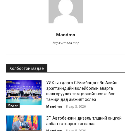
Mandmn
https://mand.mn/
Холбоотой мэдээ
УИХ-ын дарга С.Бямбацогт Зүүн Азийн
эрэгтэйчүүдийн волейболын аварга
шалгаруулах тэмцээнийг нээж, баг
тамирчдад амжилт хүслээ
Мэдээ
Mandmn
-
8 сар 5, 2026
ЗГ: Автобензин, дизель түлшний онцгой
албан татварыг тэглэлээ
Mandmn
-
8 сар 5, 2026