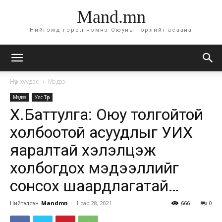
Mand.mn
Нийгэмд гэрэл нэмнэ-Оюуны гэрлийг асаана
Нүүр хуудас
Мэдээ
Мэдээ
Улс Төр
Х.Баттулга: Оюу толгойтой
холбоотой асуудлыг УИХ
яаралтай хэлэлцэж
холбогдох мэдээллийг
сонсох шаардлагатай…
Нийтэлсэн
Mandmn
-
1 сар 28, 2021
666
0