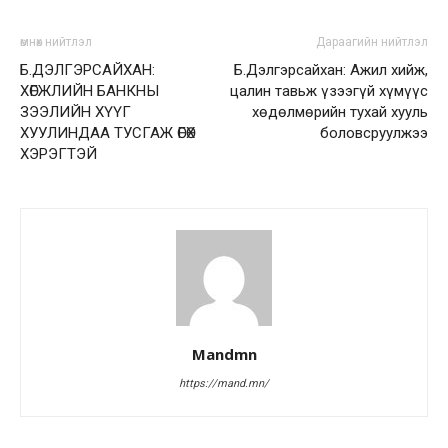
өмнөх нийтлэл
Дараагийн нийтлэл
Б.ДЭЛГЭРСАЙХАН:
Б.Дэлгэрсайхан: Ажил хийж,
ХӨГЖЛИЙН БАНКНЫ
цалин тавьж үзээгүй хүмүүс
ЗЭЭЛИЙН ХҮҮГ
хөдөлмөрийн тухай хууль
ХУУЛИНДАА ТУСГАЖ ӨГӨХ
боловсруулжээ
ХЭРЭГТЭЙ
Mandmn
https://mand.mn/