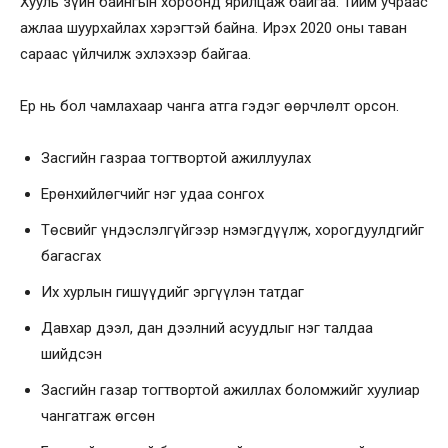
Хууль зүйн байнгын хороонд ярилцаж байгаа. Тийм учраас
ажлаа шуурхайлах хэрэгтэй байна. Ирэх 2020 оны таван
сараас үйлчилж эхлэхээр байгаа.
Ер нь бол чамлахаар чанга атга гэдэг өөрчлөлт орсон.
Засгийн газраа тогтвортой ажиллуулах
Ерөнхийлөгчийг нэг удаа сонгох
Төсвийг үндэслэлгүйгээр нэмэгдүүлж, хорогдуулдгийг
багасгах
Их хурлын гишүүдийг эргүүлэн татдаг
Давхар дээл, дан дээлний асуудлыг нэг талдаа
шийдсэн
Засгийн газар тогтвортой ажиллах боломжийг хуулиар
чангатгаж өгсөн