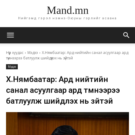
Mand.mn
Нийгэмд гэрэл нэмнэ-Оюуны гэрлийг асаана
Нүүр хуудас
Мэдээ
Х.Нямбаатар: Ард нийтийн санал асуулгаар ард
түмнээрээ батлуулж шийдүүлэх нь зүйтэй
Мэдээ
Х.Нямбаатар: Ард нийтийн
санал асуулгаар ард түмнээрээ
батлуулж шийдүүлэх нь зүйтэй