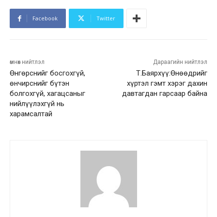
Facebook
Twitter
өмнөх нийтлэл
Дараагийн нийтлэл
Өнгөрснийг босгохгүй,
Т.Баярхүү:Өнөөдрийг
өнчирснийг бүтэн
хүртэл гэмт хэрэг дахин
болгохгүй, хагацсаныг
давтагдан гарсаар байна
нийлүүлэхгүй нь
харамсалтай