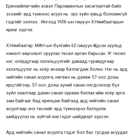
Ерөнхийлөгчийн эсвэл Парламентын засаглалтай байх
эсэхийг ард түмнээс асуух нь эрх зүйн хувьд боломжгүй
гэдгийг хэллээ. Ингээд УИХ-ын гишүүн Х.Нямбаатарын
яриаг хүргэе.
Х.Нямбаатар: МАН-ын бүлгийн 62 гишүүн Үндсэн хуульд
нэмэлт өөрчлөлт оруулах төсөл өргөн барьсан. Уг төсөл
нэг, хоёрдугаар хэлэлцүүлгийг даваад гуравдугаар
хэлэлцүүлэг нь хоёр янзаар батлагдаж болно. Нэг нь ард
нийтийн санал асуулга, нөгөөх нь дахиж 57-оос дээш
ирцтэйгээр, 57-оос дээш хүний санал нэгдсэнээр бүх
зүйл заалтаар дахин санал хурааж батлах ийм хоёр арга
зам байгааг бид ярилцаж байгаад ард нийтийн санал
асуулгаар энэ төслийг ард түмнээрээ батлуулж
шийдүүлэх нь зүйтэй юм гэдэг шийдвэрт хүрсэн.
Ард нийтийн санал асуулга гэдэг бол бас тусдаа асуудал.