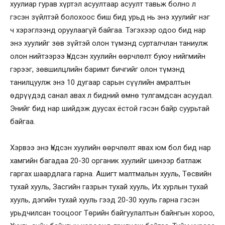
хуулиар гурав хүртэл асуултаар асуулт тавьж болно л
гэсэн зүйлтэй болохоос биш бид урьд нь энэ хуулийг нэг
ч хэрэглээнд оруулаагүй байгаа. Тэгэхээр одоо бид нар
энэ хуулийг зөв зүйтэй олон түмэнд сурталчлан таниулж
олон нийтээрээ Үндсэн хуулийн өөрчлөлт буюу нийгмийн
гэрээг, зөвшилцлийн баримт бичгийг олон түмэнд
танилцуулж энэ 10 дугаар сарын сүүлийн амралтын
өдрүүдэд санал авах л бидний өмнө тулгамдсан асуудал.
Энийг бид нар шийдэж дуусах ёстой гэсэн байр суурьтай
байгаа.
Хэрвээ энэ Үндсэн хуулийн өөрчлөлт явах юм бол бид нар
хамгийн багадаа 20-30 органик хуулийг шинээр батлаж
гаргах шаардлага гарна. Ашигт малтмалын хууль, Төсвийн
тухай хууль, Засгийн газрын тухай хууль, Их хурлын тухай
хууль, дэгийн тухай хууль гээд 20-30 хууль гарна гэсэн
урьдчилсан тооцоог Төрийн байгуулалтын байнгын хороо,