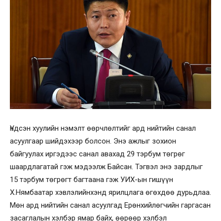
Үндсэн хуулийн нэмэлт өөрчлөлтийг ард нийтийн санал
асуулгаар шийдэхээр болсон. Энэ ажлыг зохион
байгуулах иргэдээс санал авахад 29 тэрбум төгрөг
шаардлагатай гэж мэдээлж Байсан. Тэгвэл энэ зардлыг
15 тэрбум төгрөгт багтаана гэж УИХ-ын гишүүн
Х.Нямбаатар хэвлэлийнхэнд ярилцлага өгөхдөө дурьдлаа.
Мөн ард нийтийн санал асуулгад Ерөнхийлөгчийн гаргасан
засаглалын хэлбэр ямар байх, өөрөөр хэлбэл