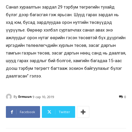
Санал хураалтын зардал 29 тэрбум төгрөгийн тухайд
бүлэг дээр багасгая гэж ярьсан. Шууд гарах зардал нь
хэд юм, бусад зардлуудаа орон нутгийн төсвүүдэд
үүрүүлье. Өөрөөр хэлбэл сурталчлах санал авах энэ
ажлуудыг орон нутаг өөрийн гэсэн төсөвтэй бүх дүүргийн
иргэдийн төлөөлөгчдийн хурлын төсөв, засаг даргын
тамгын газрын төсөв, засаг даргын нөөц санд нь даалгая,
шууд гарах зардлыг бий болгоё, хамгийн багадаа 15-аас
доош тэрбум төгрөгт багтааж зохион байгуулахыг бүлэг
даалгасан” гэлээ.
By
Ermuun
9 сар 10, 2019
0
Facebook
Twitter