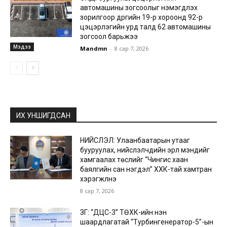
автомашины зогсоолыг нэмэгдүүлэх
зорилгоор дүүргийн 19-р хороонд 92-р
цэцэрлэгийн урд талд 62 автомашины
зогсоол барьжээ
Мэдээ
Mandmn
-
8 сар 7, 2026
ИХ УНШИГДСАН
НИЙСЛЭЛ: Улаанбаатарын утааг
бууруулах, нийслэлчүүдийн эрүүл мэндийг
хамгаалах төслийг “Чингис хаан
баялгийн сан нэгдэл” ХХК-тай хамтран
хэрэгжүүлнэ
8 сар 7, 2026
ЗГ: “ДЦС-3” ТӨХК-ийн нэн
шаардлагатай “Турбингенератор-5”-ын