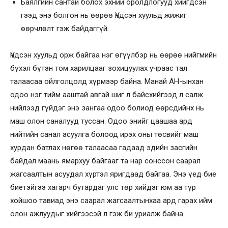
Баялгийн сантай болох эхний оролдлогууд хийгдсэн
гээд энэ болгон нь өөрөө Үндсэн хуульд жижиг
өөрчлөлт гэж байдаггүй.
Үндсэн хуульд орж байгаа нэг өгүүлбэр нь өөрөө нийгмийн
бүхэл бүтэн том харилцааг зохицуулах учраас тал
талаасаа ойлголцолд хүрмээр байна. Манай АН-ынхан
одоо нэг тийм ааштай авгай шиг л байсхийгээд л салж
нийлээд гүйдэг энэ зангаа одоо болиод өөрсдийнх нь
маш олон саналууд туссан. Одоо энийг цаашаа ард
нийтийн санал асуулга болоод ирэх оны төсвийг маш
хурдан батлах нөгөө талаасаа гадаад эдийн засгийн
байдал маань ямархуу байгааг та нар сонссон саарал
жагсаалтын асуудал хүртэл яригдаад байгаа. Энэ үед бие
биетэйгээ хагарч бутардаг улс төр хийдэг юм аа түр
хойшоо тавиад энэ саарал жагсаалтынхаа ард гарах ийм
олон ажлуудыг хийгээсэй л гэж би уриалж байна.