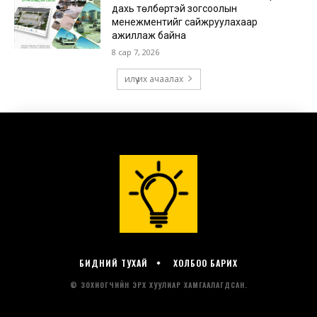
БИДНИЙ ТУХАЙ
ХОЛБОО БАРИХ
© ЗОХИОГЧИЙН ЭРХ ХУУЛИАР ХАМГААЛАГДСАН.