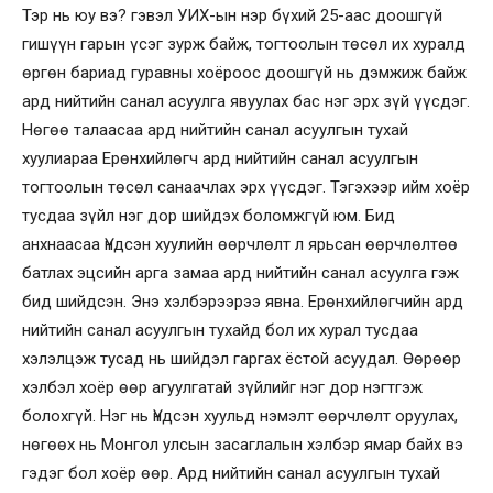
Тэр нь юу вэ? гэвэл УИХ-ын нэр бүхий 25-аас доошгүй
гишүүн гарын үсэг зурж байж, тогтоолын төсөл их хуралд
өргөн бариад гуравны хоёроос доошгүй нь дэмжиж байж
ард нийтийн санал асуулга явуулах бас нэг эрх зүй үүсдэг.
Нөгөө талаасаа ард нийтийн санал асуулгын тухай
хуулиараа Ерөнхийлөгч ард нийтийн санал асуулгын
тогтоолын төсөл санаачлах эрх үүсдэг. Тэгэхээр ийм хоёр
тусдаа зүйл нэг дор шийдэх боломжгүй юм. Бид
анхнаасаа Үндсэн хуулийн өөрчлөлт л ярьсан өөрчлөлтөө
батлах эцсийн арга замаа ард нийтийн санал асуулга гэж
бид шийдсэн. Энэ хэлбэрээрээ явна. Ерөнхийлөгчийн ард
нийтийн санал асуулгын тухайд бол их хурал тусдаа
хэлэлцэж тусад нь шийдэл гаргах ёстой асуудал. Өөрөөр
хэлбэл хоёр өөр агуулгатай зүйлийг нэг дор нэгтгэж
болохгүй. Нэг нь Үндсэн хуульд нэмэлт өөрчлөлт оруулах,
нөгөөх нь Монгол улсын засаглалын хэлбэр ямар байх вэ
гэдэг бол хоёр өөр. Ард нийтийн санал асуулгын тухай