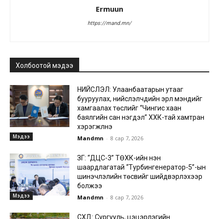
Ermuun
https://mand.mn/
Холбоотой мэдээ
НИЙСЛЭЛ: Улаанбаатарын утааг
бууруулах, нийслэлчүүдийн эрүүл мэндийг
хамгаалах төслийг “Чингис хаан
баялгийн сан нэгдэл” ХХК-тай хамтран
хэрэгжүүлнэ
Мэдээ
Mandmn
-
8 сар 7, 2026
ЗГ: “ДЦС-3” ТӨХК-ийн нэн
шаардлагатай “Турбингенератор-5”-ын
шинэчлэлийн төсвийг шийдвэрлэхээр
болжээ
Мэдээ
Mandmn
-
8 сар 7, 2026
СХД: Сургууль, цэцэрлэгийн