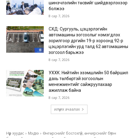
шинэчлэлийн төсвийг шийдвэрлэхээр
болжээ
8 сар 7, 2026
СХД: Сургууль, цэцэрлэгийн
автомашины зогсоолыг нэмэгдүүлэх
зорилгоор дүүргийн 19-р хороонд 92-р
цэцэрлэгийн урд талд 62 автомашины
зогсоол барьжээ
8 сар 7, 2026
УХХК: Нийтийн эзэмшлийн 50 байршил
дахь төлбөртэй зогсоолын
менежментийг сайжруулахаар
ажиллаж байна
8 сар 7, 2026
илүү их ачаалах