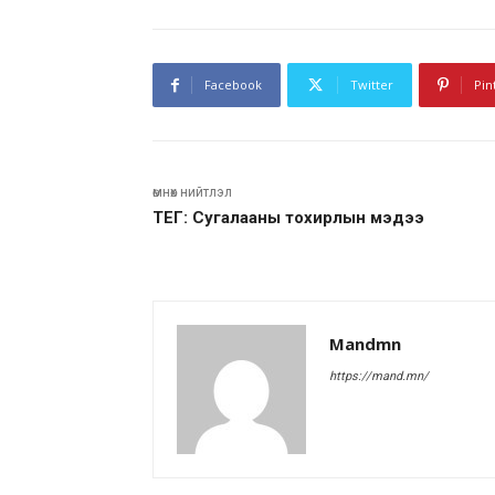
Facebook
Twitter
Pin
өмнөх нийтлэл
ТЕГ: Сугалааны тохирлын мэдээ
Mandmn
https://mand.mn/