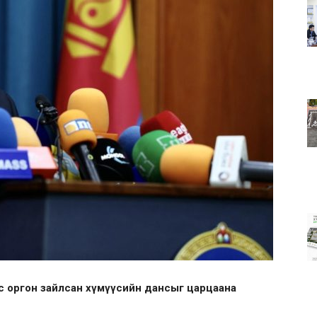
ас оргон зайлсан хүмүүсийн дансыг царцаана