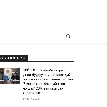
ИХ УНШИГДСАН
НИЙСЛЭЛ: Улаанбаатарын
утааг бууруулах, нийслэлчүүдийн
эрүүл мэндийг хамгаалах төслийг
“Чингис хаан баялгийн сан
нэгдэл” ХХК-тай хамтран
хэрэгжүүлнэ
8 сар 7, 2026