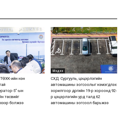
Мэдээ
 ТӨХК-ийн нэн
СХД: Сургууль, цэцэрлэгийн
тай
автомашины зогсоолыг нэмэгдүүлэх
ератор-5”-ын
зорилгоор дүүргийн 19-р хороонд 92-
н төсвийг
р цэцэрлэгийн урд талд 62
хээр болжээ
автомашины зогсоол барьжээ