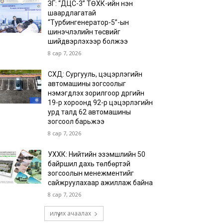
ЗГ: “ДЦС-3” ТӨХК-ийн нэн
шаардлагатай
“Турбингенератор-5”-ын
шинэчлэлийн төсвийг
шийдвэрлэхээр болжээ
8 сар 7, 2026
СХД: Сургууль, цэцэрлэгийн
автомашины зогсоолыг
нэмэгдүүлэх зорилгоор дүүргийн
19-р хороонд 92-р цэцэрлэгийн
урд талд 62 автомашины
зогсоол барьжээ
8 сар 7, 2026
УХХК: Нийтийн эзэмшлийн 50
байршил дахь төлбөртэй
зогсоолын менежментийг
сайжруулахаар ажиллаж байна
8 сар 7, 2026
илүү их ачаалах