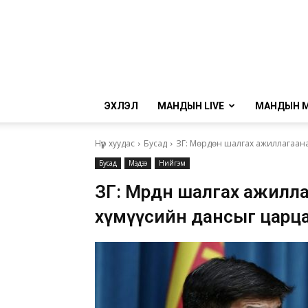
ЭХЛЭЛ
МАНДЫН LIVE
МАНДЫН 
Нүүр хуудас
Бусад
ЗГ: Мөрдөн шалгах ажиллагаанаа
Бусад
Мэдээ
Нийгэм
ЗГ: Мөрдөн шалгах ажилл
хүмүүсийн дансыг царц