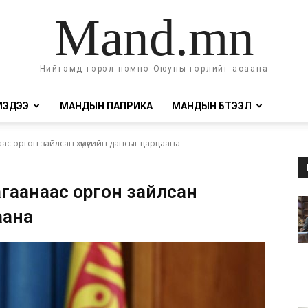
Mand.mn
Нийгэмд гэрэл нэмнэ-Оюуны гэрлийг асаана
МЭДЭЭ
МАНДЫН ПАПРИКА
МАНДЫН БҮТЭЭЛ
с оргон зайлсан хүмүүсийн дансыг царцаана
агаанаас оргон зайлсан
аана