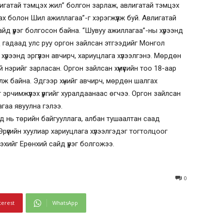
игатай тэмцэх жил” болгон зарлаж, авлигатай тэмцэх
вах болон Шил ажиллагаа”-г хэрэгжүүлж буй. Авлигатай
йд үүрэг болгосон байна. “Шувуу ажиллагаа”-ны хүрээнд
гадаад улс руу оргон зайлсан этгээдийг Монгол
үрээнд эргүүлэн авчирч, хариуцлага хүлээлгэнэ. Мөрдөн
 нэрийг зарласан. Оргон зайлсан хүмүүсийн тоо 18-аар
ж байна. Эдгээр хүнийг авчирч, мөрдөн шалгах
г эрчимжүүлэх үүргийг хуралдаанаас өгчээ. Оргон зайлсан
агаа явуулна гэлээ.
д нь төрийн байгууллага, албан тушаалтан саад
 Эрүүгийн хуулиар хариуцлага хүлээлгэдэг тогтолцоог
лэхийг Ерөнхий сайд үүрэг болгожээ.
0
terest
WhatsApp