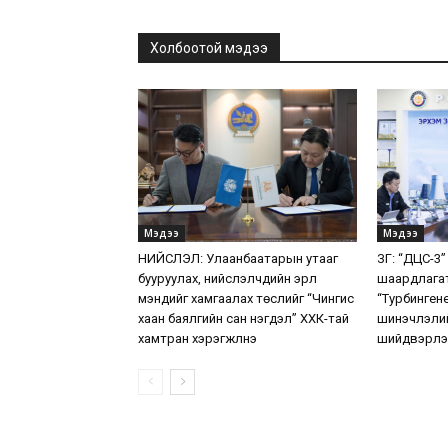
Холбоотой мэдээ
Мэдээ
Мэдээ
НИЙСЛЭЛ: Улаанбаатарын утааг
ЗГ: “ДЦС-3”
бууруулах, нийслэлчүүдийн эрүүл
шаардлага
мэндийг хамгаалах төслийг “Чингис
“Турбинген
хаан баялгийн сан нэгдэл” ХХК-тай
шинэчлэлий
хамтран хэрэгжүүлнэ
шийдвэрлэ