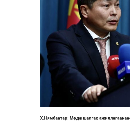
Х.Нямбаатар: Мөрдөн шалгах ажиллагаана