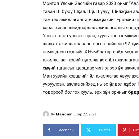
Монгол Улсын Засгийн газар 2023 оныг “Авл
таван Ш буюу Шүгэл, Шүүр, Шувуу, Шилжүүлэн а
тэмцэх ажиллагааг эрчимжүүлэхийг Ерөнхий са
хэрэг хянан шийдвэрлэх ажиллагааны явцад 
Улсын олон улсын гэрээ, хууль тогтоомжийн х
шалгах ажиллагаанаас оргон зайлсан 92 хүний
нэмэгдсэн гэдгийг Х.Нямбаатар сайд мэдээл
ажиллагааг хэвийн үргэлжлүүлэх, үйл ажиллагаа
хүмүүсийн дансыг царцаах чиглэлээр үйл ажилл
Мөн хувийн хэвшлийг үйл ажиллагаа явуулаха
учруулсан, ажлаа хийхэд нь эс үйлдэл үзүүлбэл
тодорхой болгох хууль, эрх зүйн орчныг бүрдүү
By
Mandmn
3 сар 22, 2023
Facebook
Twitter
Pin