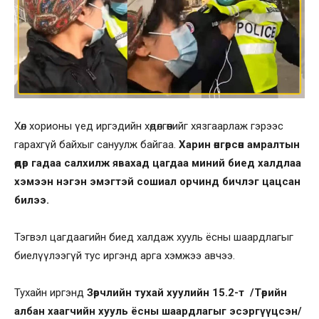
Хөл хорионы үед иргэдийн хөдөлгөөнийг хязгаарлаж гэрээс
гарахгүй байхыг сануулж байгаа.
Харин өнгөрсөн амралтын
өдөр гадаа салхилж явахад цагдаа миний биед халдлаа
хэмээн нэгэн эмэгтэй сошиал орчинд бичлэг цацсан
билээ.
Тэгвэл цагдаагийн биед халдаж хууль ёсны шаардлагыг
биелүүлээгүй тус иргэнд арга хэмжээ авчээ.
Тухайн иргэнд
Зөрчлийн тухай хуулийн 15.2-т /Төрийн
албан хаагчийн хууль ёсны шаардлагыг эсэргүүцсэн/