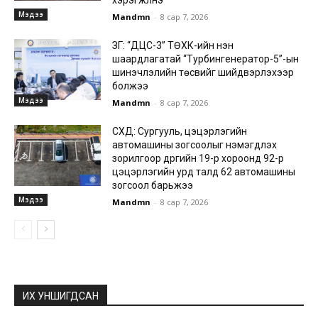
хэрэгжүүлнэ
Мэдээ
Mandmn
-
8 сар 7, 2026
ЗГ: “ДЦС-3” ТӨХК-ийн нэн
шаардлагатай “Турбингенератор-5”-ын
шинэчлэлийн төсвийг шийдвэрлэхээр
болжээ
Мэдээ
Mandmn
-
8 сар 7, 2026
СХД: Сургууль, цэцэрлэгийн
автомашины зогсоолыг нэмэгдүүлэх
зорилгоор дүүргийн 19-р хороонд 92-р
цэцэрлэгийн урд талд 62 автомашины
зогсоол барьжээ
Мэдээ
Mandmn
-
8 сар 7, 2026
ИХ УНШИГДСАН