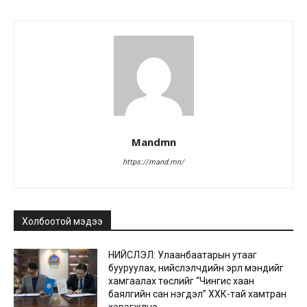
Mandmn
https://mand.mn/
Холбоотой мэдээ
НИЙСЛЭЛ: Улаанбаатарын утааг
бууруулах, нийслэлчүүдийн эрүүл мэндийг
хамгаалах төслийг “Чингис хаан
баялгийн сан нэгдэл” ХХК-тай хамтран