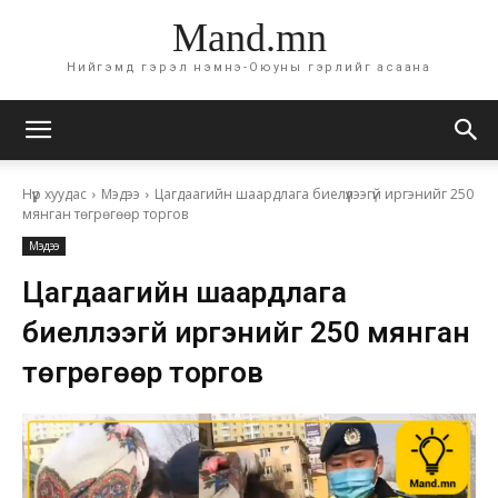
Mand.mn
Нийгэмд гэрэл нэмнэ-Оюуны гэрлийг асаана
Нүүр хуудас
Мэдээ
Цагдаагийн шаардлага биелүүлээгүй иргэнийг 250
мянган төгрөгөөр торгов
Мэдээ
Цагдаагийн шаардлага
биелүүлээгүй иргэнийг 250 мянган
төгрөгөөр торгов