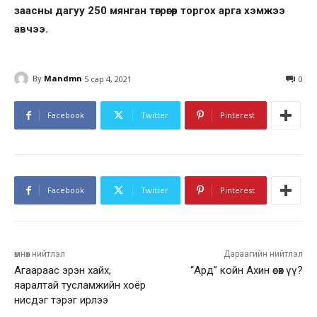
заасны дагуу 250 мянган төгрөгөөр торгох арга хэмжээ
авчээ.
By
Mandmn
5 сар 4, 2021
0
Facebook
Twitter
Pinterest
Facebook
Twitter
Pinterest
өмнөх нийтлэл
Дараагийн нийтлэл
Агаараас эрэн хайх,
“Ард” койн Ахин өсөх үү?
яаралтай тусламжийн хоёр
нисдэг тэрэг ирлээ