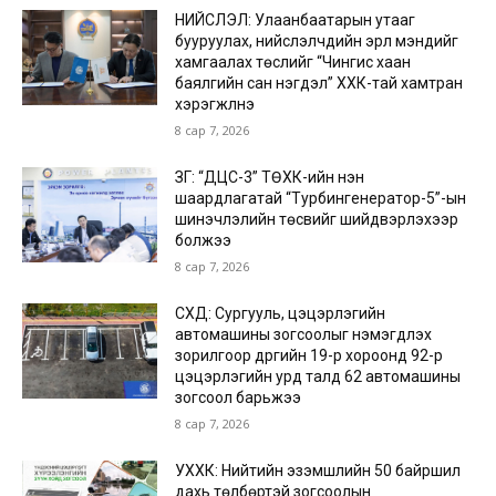
НИЙСЛЭЛ: Улаанбаатарын утааг
бууруулах, нийслэлчүүдийн эрүүл мэндийг
хамгаалах төслийг “Чингис хаан
баялгийн сан нэгдэл” ХХК-тай хамтран
хэрэгжүүлнэ
8 сар 7, 2026
ЗГ: “ДЦС-3” ТӨХК-ийн нэн
шаардлагатай “Турбингенератор-5”-ын
шинэчлэлийн төсвийг шийдвэрлэхээр
болжээ
8 сар 7, 2026
СХД: Сургууль, цэцэрлэгийн
автомашины зогсоолыг нэмэгдүүлэх
зорилгоор дүүргийн 19-р хороонд 92-р
цэцэрлэгийн урд талд 62 автомашины
зогсоол барьжээ
8 сар 7, 2026
УХХК: Нийтийн эзэмшлийн 50 байршил
дахь төлбөртэй зогсоолын