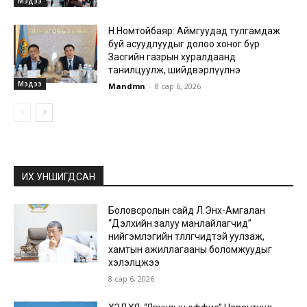
Мэдээ
Н.Номтойбаяр: Аймгуудад тулгамдаж
буй асуудлуудыг долоо хоног бүр
Засгийн газрын хуралдаанд
танилцуулж, шийдвэрлүүлнэ
Мэдээ
Mandmn
-
8 сар 6, 2026
ИХ УНШИГДСАН
Боловсролын сайд Л.Энх-Амгалан
“Дэлхийн залуу манлайлагчид”
нийгэмлэгийн төлөөлөгчидтэй уулзаж,
хамтын ажиллагааны боломжуудыг
хэлэлцжээ
8 сар 6, 2026