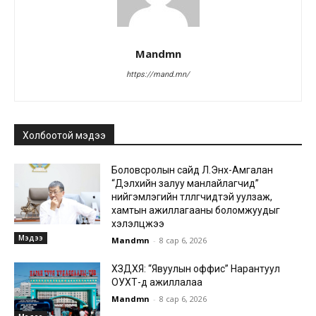
Mandmn
https://mand.mn/
Холбоотой мэдээ
Боловсролын сайд Л.Энх-Амгалан
“Дэлхийн залуу манлайлагчид”
нийгэмлэгийн төлөөлөгчидтэй уулзаж,
хамтын ажиллагааны боломжуудыг
хэлэлцжээ
Мэдээ
Mandmn
-
8 сар 6, 2026
ХЗДХЯ: “Явуулын оффис” Нарантуул
ОУХТ-д ажиллалаа
Mandmn
-
8 сар 6, 2026