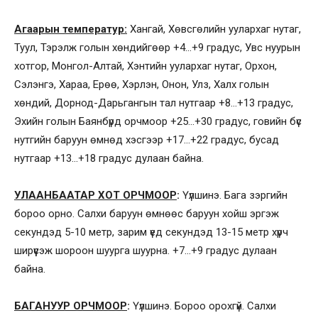
Агаарын температур:
Хангай, Хөвсгөлийн уулархаг нутаг,
Туул, Тэрэлж голын хөндийгөөр +4…+9 градус, Увс нуурын
хотгор, Монгол-Алтай, Хэнтийн уулархаг нутаг, Орхон,
Сэлэнгэ, Хараа, Ерөө, Хэрлэн, Онон, Улз, Халх голын
хөндий, Дорнод-Дарьгангын тал нутгаар +8…+13 градус,
Эхийн голын Баянбүрд орчмоор +25…+30 градус, говийн бүс
нутгийн баруун өмнөд хэсгээр +17…+22 градус, бусад
нутгаар +13…+18 градус дулаан байна.
УЛААНБААТАР ХОТ ОРЧМООР
:
Үүлшинэ. Бага зэргийн
бороо орно. Салхи баруун өмнөөс баруун хойш эргэж
секундэд 5-10 метр, зарим үед секундэд 13-15 метр хүрч
ширүүсэж шороон шуурга шуурна. +7…+9 градус дулаан
байна.
БАГАНУУР ОРЧМООР
:
Үүлшинэ. Бороо орохгүй. Салхи