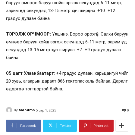
баруун өмнөөс баруун хойш эргэж секундэд 6-11 метр,
зарим үед секундэд 13-15 метр хүрч ширүүснэ. +10…+12
градус дулаан байна.
ТЭРЭЛЖ ОРЧМООР
:
Үүлшинэ. Бороо орохгүй. Салхи баруун
өмнөөс баруун хойш эргэж секундэд 6-11 метр, зарим үед
секундэд 13-15 метр хүрч ширүүснэ. +7…+9 градус дулаан
байна.
05 цагт Улаанбаатарт
: +4 градус дулаан, харьцангуй чийг
20 хувь, агаарын даралт 866 гектопаскаль байлаа. Даралт
өдөртөө тогтвортой байна.
By
Mandmn
5 сар 1, 2025
0
Facebook
Twitter
Pinterest