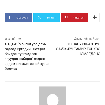
Facebook
Twitter
Pinterest
өмнөх нийтлэл
Дараагийн нийтлэл
ХЗДХЯ: “Монгол улс дахь
ҮС ЗАСУУЛБАЛ ЗҮС
гадаад иргэдийн нөхцөл
САЙЖИРЧ ТАМИР ТЭНХЭЭ
байдал, тулгамдсан
НЭМЭГДЭНЭ
асуудал, шийдэл” сэдэвт
эрдэм шинжилгээний хурал
болжээ