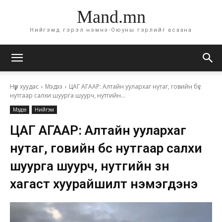
Mand.mn
Нийгэмд гэрэл нэмнэ-Оюуны гэрлийг асаана
Нүүр хуудас
Мэдээ
ЦАГ АГААР: Алтайн уулархаг нутаг, говийн бүс
нутгаар салхи шуурга шуурч, нутгийн...
Мэдээ
Нийгэм
ЦАГ АГААР: Алтайн уулархаг
нутаг, говийн бүс нутгаар салхи
шуурга шуурч, нутгийн зүүн
хагаст хуурайшилт нэмэгдэнэ