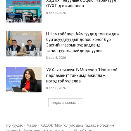
ХЗДХЯ: “Явуулын оффис” Нарантуул
ОУХТ-д ажиллалаа
8 сар 6, 2026
Н.Номтойбаяр: Аймгуудад тулгамдаж
буй асуудлуудыг долоо хоног бүр
Засгийн газрын хуралдаанд
танилцуулж, шийдвэрлүүлнэ
8 сар 6, 2026
УИХ-ын гишүүн Б.Мөнхсоёл “Нээлттэй
парламент” танхимд ажиллаж,
иргэдтэй уулзлаа
8 сар 6, 2026
илүү их ачаалах