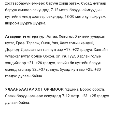
хэсгээрбаруун өмнөөс баруун хойш эргэж, бусад нутгаар
баруун өмнөөс секундэд 7-12 метр, баруун аймгуудын
нутгийн өмнөд хэсгээр секундэд 18-20 метр хүрч ширүүсэж,
шороон шуурга шуурна.
Агаарын температур:
Алтай, Хөвсгөл, Хэнтийн уулархаг
нутаг, Ерөө, Тэрэлж, Онон, Улз, Халх голын хөндий,
Дорнод-Дарьгангын тал нутгаар +17…+22 градус, Хангайн
уулархаг нутаг болон Орхон, Эг, Үүр, Туул, Хэрлэн голын
хөндийгөөр +21…+26 градус, говийн бүс нутгийн баруун
өмнөд хэсгээр 32…+37 градус, бусад нутгаар +25…+30
градус дулаан байна.
УЛААНБААТАР ХОТ ОРЧМООР
: Үүлшинэ. Бороо орохгүй.
Салхи баруун өмнөөс секундэд 7-12 метр. +23…+25 градус
дулаан байна.