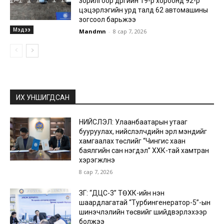
зорилгоор дүүргийн 19-р хороонд 92-р
цэцэрлэгийн урд талд 62 автомашины
зогсоол барьжээ
Мэдээ
Mandmn
-
8 сар 7, 2026
ИХ УНШИГДСАН
НИЙСЛЭЛ: Улаанбаатарын утааг
бууруулах, нийслэлчүүдийн эрүүл мэндийг
хамгаалах төслийг “Чингис хаан
баялгийн сан нэгдэл” ХХК-тай хамтран
хэрэгжүүлнэ
8 сар 7, 2026
ЗГ: “ДЦС-3” ТӨХК-ийн нэн
шаардлагатай “Турбингенератор-5”-ын
шинэчлэлийн төсвийг шийдвэрлэхээр
болжээ