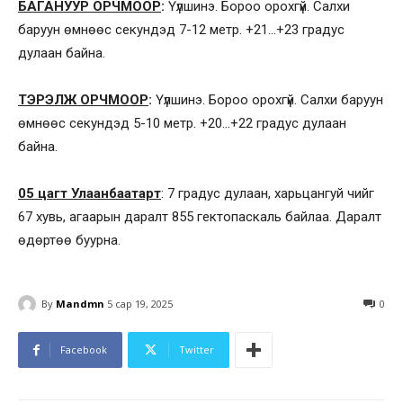
БАГАНУУР ОРЧМООР
:
Үүлшинэ. Бороо орохгүй. Салхи
баруун өмнөөс секундэд 7-12 метр. +21…+23 градус
дулаан байна.
ТЭРЭЛЖ ОРЧМООР
:
Үүлшинэ. Бороо орохгүй. Салхи баруун
өмнөөс секундэд 5-10 метр. +20…+22 градус дулаан
байна.
05 цагт Улаанбаатарт
: 7 градус дулаан, харьцангуй чийг
67 хувь, агаарын даралт 855 гектопаскаль байлаа. Даралт
өдөртөө буурна.
By
Mandmn
5 сар 19, 2025
0
Facebook
Twitter