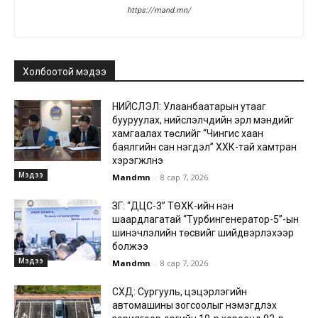
https://mand.mn/
Холбоотой мэдээ
НИЙСЛЭЛ: Улаанбаатарын утааг
бууруулах, нийслэлчүүдийн эрүүл мэндийг
хамгаалах төслийг “Чингис хаан
баялгийн сан нэгдэл” ХХК-тай хамтран
хэрэгжүүлнэ
Мэдээ
Mandmn
-
8 сар 7, 2026
ЗГ: “ДЦС-3” ТӨХК-ийн нэн
шаардлагатай “Турбингенератор-5”-ын
шинэчлэлийн төсвийг шийдвэрлэхээр
болжээ
Мэдээ
Mandmn
-
8 сар 7, 2026
СХД: Сургууль, цэцэрлэгийн
автомашины зогсоолыг нэмэгдүүлэх