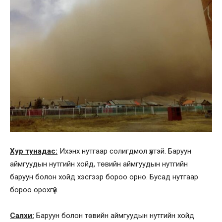
Хур тунадас:
Ихэнх нутгаар солигдмол үүлтэй. Баруун
аймгуудын нутгийн хойд, төвийн аймгуудын нутгийн
баруун болон хойд хэсгээр бороо орно. Бусад нутгаар
бороо орохгүй.
Салхи:
Баруун болон төвийн аймгуудын нутгийн хойд