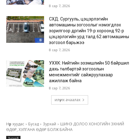
8 сар 7, 2026
СХД: Сургууль, цэцэрлэгийн
автомашины зогсоолыг нэмэгдүүлэх
зорилгоор дүүргийн 19-р хороонд 92-р
цэцэрлэгийн урд талд 62 автомашины
зогсоол барьжээ
8 сар 7, 2026
УХХК: Нийтийн эзэмшлийн 50 байршил
дахь төлбөртэй зогсоолын
менежментийг сайжруулахаар
ажиллаж байна
8 сар 7, 2026
илүү их ачаалах