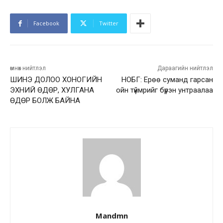
Facebook
Twitter
өмнөх нийтлэл
Дараагийн нийтлэл
ШИНЭ ДОЛОО ХОНОГИЙН
НОБГ: Ерөө суманд гарсан
ЭХНИЙ ӨДӨР, ХУЛГАНА
ойн түймрийг бүрэн унтраалаа
ӨДӨР БОЛЖ БАЙНА
Mandmn