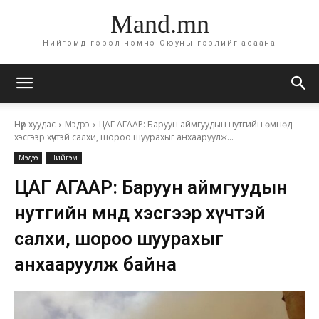
Mand.mn
Нийгэмд гэрэл нэмнэ-Оюуны гэрлийг асаана
Нүүр хуудас
Мэдээ
ЦАГ АГААР: Баруун аймгуудын нутгийн өмнөд
хэсгээр хүчтэй салхи, шороо шуурахыг анхааруулж...
Мэдээ
Нийгэм
ЦАГ АГААР: Баруун аймгуудын
нутгийн өмнөд хэсгээр хүчтэй
салхи, шороо шуурахыг
анхааруулж байна