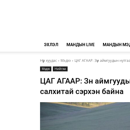
ЭХЛЭЛ
МАНДЫН LIVE
МАНДЫН МЭ
Нүүр хуудас
Мэдээ
ЦАГ АГААР: Зүүн аймгуудын нутга
Мэдээ
Нийгэм
ЦАГ АГААР: Зүүн аймгууд
салхитай сэрүүхэн байна