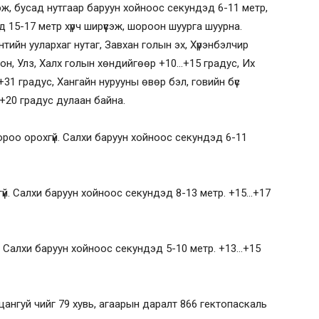
гэж, бусад нутгаар баруун хойноос секундэд 6-11 метр,
д 15-17 метр хүрч ширүүсэж, шороон шуурга шуурна.
тийн уулархаг нутаг, Завхан голын эх, Хүрэнбэлчир
Онон, Улз, Халх голын хөндийгөөр +10…+15 градус, Их
31 градус, Хангайн нурууны өвөр бэл, говийн бүс
+20 градус дулаан байна.
ороо орохгүй. Салхи баруун хойноос секундэд 6-11
гүй. Салхи баруун хойноос секундэд 8-13 метр. +15…+17
й. Салхи баруун хойноос секундэд 5-10 метр. +13…+15
ьцангуй чийг 79 хувь, агаарын даралт 866 гектопаскаль