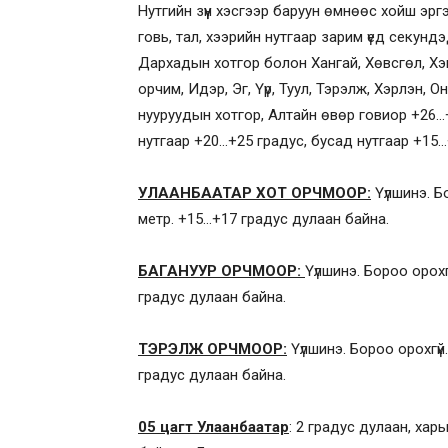
Нутгийн зүүн хэсгээр баруун өмнөөс хойш эр
говь, тал, хээрийн нутгаар зарим үед секундэ
Дархадын хотгор болон Хангай, Хөвсгөл, Хэн
орчим, Идэр, Эг, Үүр, Туул, Тэрэлж, Хэрлэн, 
нууруудын хотгор, Алтайн өвөр говиор +26…+
нутгаар +20…+25 градус, бусад нутгаар +15…
УЛААНБААТАР ХОТ ОРЧМООР:
Үүлшинэ. Б
метр. +15…+17 градус дулаан байна.
БАГАНУУР ОРЧМООР:
Үүлшинэ. Бороо орох
градус дулаан байна.
ТЭРЭЛЖ ОРЧМООР:
Үүлшинэ. Бороо орохгү
градус дулаан байна.
05 цагт Улаанбаатар
: 2 градус дулаан, хар