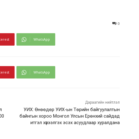
0
terest
WhatsApp
terest
WhatsApp
Дараагийн нийтлэл
л
УИХ: Өнөөдөр УИХ-ын Төрийн байгуулалтын
:00
байнгын хороо Монгол Улсын Ерөнхий сайдад
итгэл хүлээлгэх эсэх асуудлаар хуралдана