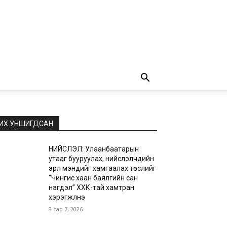
ИХ УНШИГДСАН
НИЙСЛЭЛ: Улаанбаатарын
утааг бууруулах, нийслэлчүүдийн
эрүүл мэндийг хамгаалах төслийг
“Чингис хаан баялгийн сан
нэгдэл” ХХК-тай хамтран
хэрэгжүүлнэ
8 сар 7, 2026