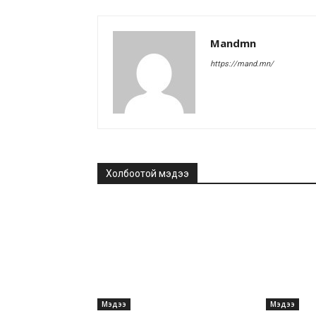
Mandmn
https://mand.mn/
Холбоотой мэдээ
Мэдээ
Мэдээ