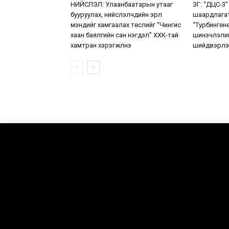
НИЙСЛЭЛ: Улаанбаатарын утааг
ЗГ: “ДЦС-3”
бууруулах, нийслэлчүүдийн эрүүл
шаардлага
мэндийг хамгаалах төслийг “Чингис
“Турбинген
хаан баялгийн сан нэгдэл” ХХК-тай
шинэчлэлий
хамтран хэрэгжүүлнэ
шийдвэрлэ