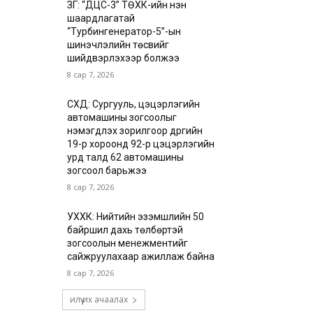
ЗГ: “ДЦС-3” ТӨХК-ийн нэн
шаардлагатай
“Турбингенератор-5”-ын
шинэчлэлийн төсвийг
шийдвэрлэхээр болжээ
8 сар 7, 2026
СХД: Сургууль, цэцэрлэгийн
автомашины зогсоолыг
нэмэгдүүлэх зорилгоор дүүргийн
19-р хороонд 92-р цэцэрлэгийн
урд талд 62 автомашины
зогсоол барьжээ
8 сар 7, 2026
УХХК: Нийтийн эзэмшлийн 50
байршил дахь төлбөртэй
зогсоолын менежментийг
сайжруулахаар ажиллаж байна
8 сар 7, 2026
илүү их ачаалах