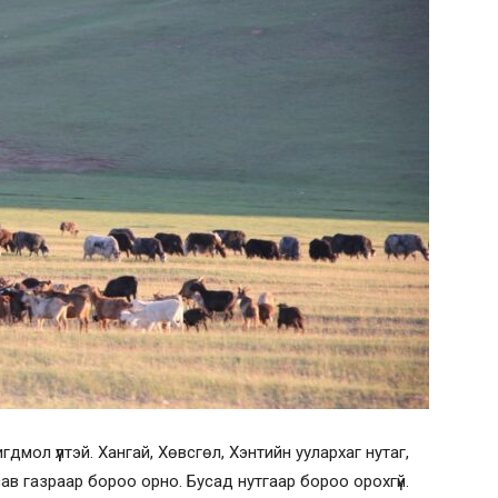
лигдмол үүлтэй. Хангай, Хөвсгөл, Хэнтийн уулархаг нутаг,
сав газраар бороо орно. Бусад нутгаар бороо орохгүй.