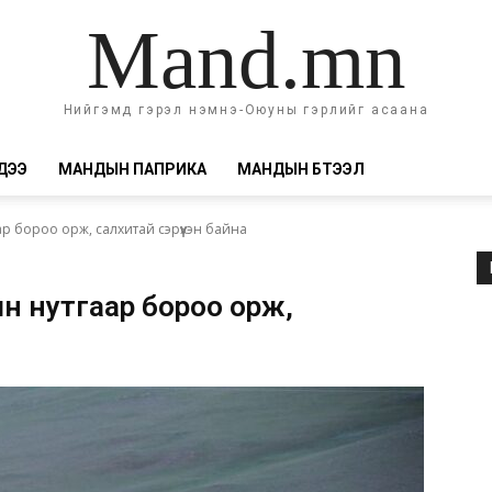
Mand.mn
Нийгэмд гэрэл нэмнэ-Оюуны гэрлийг асаана
ДЭЭ
МАНДЫН ПАПРИКА
МАНДЫН БҮТЭЭЛ
ар бороо орж, салхитай сэрүүхэн байна
ын нутгаар бороо орж,