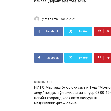
байлаа. Даралт өдөртөө өснө.
By
Mandmn
6 сар 2, 2025
Facebook
Twitter
Pin
Facebook
Twitter
Pin
өмнөх нийтлэл
НИТХ: Маргааш буюу 6-р сарын 1-нд “Монго
хүүхдүүд” нэгдсэн үйл ажиллагааны үеэр 08:00-19
цагийн хооронд хаах авто замуудын
мэдээллийг хүргэж байна