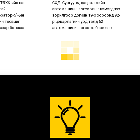
 ТӨХК-ийн нэн
СХД: Сургууль, цэцэрлэгийн
тай
автомашины зогсоолыг нэмэгдүүлэх
ератор-5”-ын
зорилгоор дүүргийн 19-р хороонд 92-
н төсвийг
р цэцэрлэгийн урд талд 62
хээр болжээ
автомашины зогсоол барьжээ