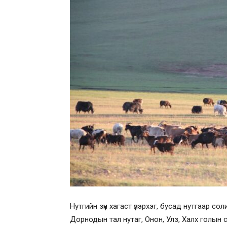
Нутгийн зүүн хагаст үүлэрхэг, бусад нутгаар со
Дорнодын тал нутаг, Онон, Улз, Халх голын 