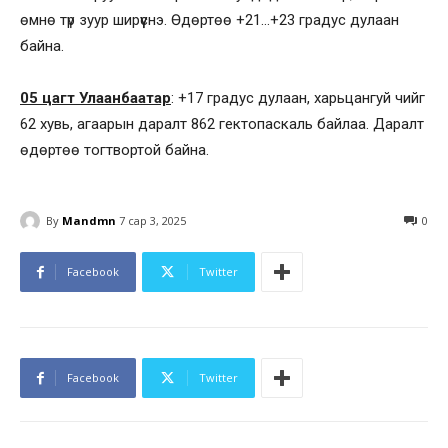
өмнө түр зуур ширүүснэ. Өдөртөө +21…+23 градус дулаан
байна.
05 цагт Улаанбаатар
: +17 градус дулаан, харьцангуй чийг
62 хувь, агаарын даралт 862 гектопаскаль байлаа. Даралт
өдөртөө тогтвортой байна.
By
Mandmn
7 сар 3, 2025
0
Facebook
Twitter
Facebook
Twitter