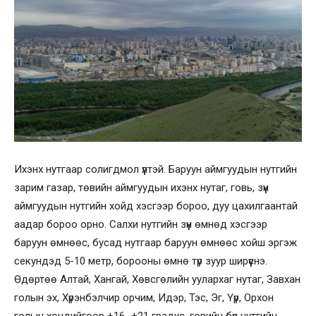
Ихэнх нутгаар солигдмол үүлтэй. Баруун аймгуудын нутгийн
зарим газар, төвийн аймгуудын ихэнх нутаг, говь, зүүн
аймгуудын нутгийн хойд хэсгээр бороо, дуу цахилгаантай
аадар бороо орно. Салхи нутгийн зүүн өмнөд хэсгээр
баруун өмнөөс, бусад нутгаар баруун өмнөөс хойш эргэж
секундэд 5-10 метр, борооны өмнө түр зуур ширүүснэ.
Өдөртөө Алтай, Хангай, Хөвсгөлийн уулархаг нутаг, Завхан
голын эх, Хүрэнбэлчир орчим, Идэр, Тэс, Эг, Үүр, Орхон