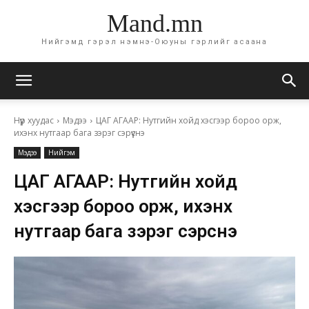
Mand.mn
Нийгэмд гэрэл нэмнэ-Оюуны гэрлийг асаана
Нүүр хуудас
Мэдээ
ЦАГ АГААР: Нутгийн хойд хэсгээр бороо орж,
ихэнх нутгаар бага зэрэг сэрүүснэ
Мэдээ
Нийгэм
ЦАГ АГААР: Нутгийн хойд
хэсгээр бороо орж, ихэнх
нутгаар бага зэрэг сэрүүснэ