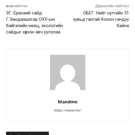
өмнөх нийтлэл
Дараагийн нийтлэл
ЗГ: Ерөнхий сайд
ОБЕГ: Нийт нутгийн 51
Г.Занданшатар ОХУ-ын
хувьд гантай болон гандуу
байгалийн нөөц, экологийн
байна
сайдыг хүлээн авч уулзлаа
Mandmn
https://mand.mn/