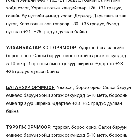
голын хөндийгөөр +16…+21 градус, говийн бүс нутгийн
хойд хэсэг, Хэрлэн голын хөндийгөөр +26…+31 градус,
говийн бүс нутгийн өмнөд хэсэг, Дорнод-Дарьгангын тал
нутаг, Халх голын сав газраар +30…+35 градус, бусад
нутгаар +21…+26 градус дулаан байна.
УЛААНБААТАР ХОТ ОРЧМООР
: Үүлэрхэг, бага зэргийн
бороо орно. Салхи баруун өмнөөс хойш эргэж секундэд
5-10 метр, борооны өмнө түр зуур ширүүснэ. Өдөртөө +23…
+25 градус дулаан байна.
БАГАНУУР ОРЧМООР
: Үүлэрхэг, бороо орно. Салхи баруун
өмнөөс баруун хойш эргэж секундэд 5-10 метр, борооны
өмнө түр зуур ширүүснэ. Өдөртөө +23…+25 градус дулаан
байна.
ТЭРЭЛЖ ОРЧМООР
: Үүлэрхэг, бороо орно. Салхи баруун
өмнөөс баруун хойш эргэж секундэд 5-10 метр, борооны