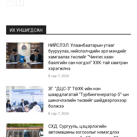
ИХ УНШИГДСАН
НИЙСЛЭЛ: Улаанбаатарын утааг
бууруулах, нийслэлчүүдийн эрүүл мэндийг
хамгаалах төслийг “Чингис хаан
баялгийн сан нэгдэл” ХХК-тай хамтран
хэрэгжүүлнэ
8 сар 7, 2026
ЗГ: “ДЦС-3” ТӨХК-ийн нэн
шаардлагатай “Турбингенератор-5”-ын
шинэчлэлийн төсвийг шийдвэрлэхээр
болжээ
8 сар 7, 2026
СХД: Сургууль, цэцэрлэгийн
автомашины зогсоолыг нэмэгдүүлэх