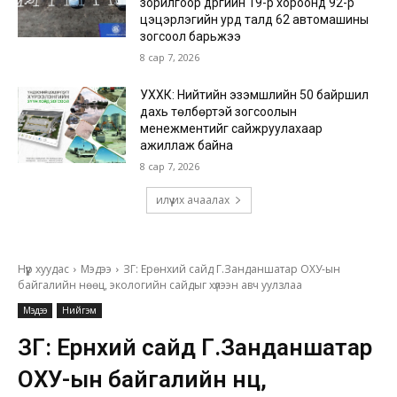
зорилгоор дүүргийн 19-р хороонд 92-р
цэцэрлэгийн урд талд 62 автомашины
зогсоол барьжээ
8 сар 7, 2026
УХХК: Нийтийн эзэмшлийн 50 байршил
дахь төлбөртэй зогсоолын
менежментийг сайжруулахаар
ажиллаж байна
8 сар 7, 2026
илүү их ачаалах