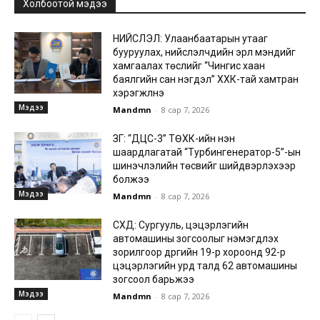
Холбоотой мэдээ
НИЙСЛЭЛ: Улаанбаатарын утааг
бууруулах, нийслэлчүүдийн эрүүл мэндийг
хамгаалах төслийг “Чингис хаан
баялгийн сан нэгдэл” ХХК-тай хамтран
хэрэгжүүлнэ
Мэдээ
Mandmn
-
8 сар 7, 2026
ЗГ: “ДЦС-3” ТӨХК-ийн нэн
шаардлагатай “Турбингенератор-5”-ын
шинэчлэлийн төсвийг шийдвэрлэхээр
болжээ
Мэдээ
Mandmn
-
8 сар 7, 2026
СХД: Сургууль, цэцэрлэгийн
автомашины зогсоолыг нэмэгдүүлэх
зорилгоор дүүргийн 19-р хороонд 92-р
цэцэрлэгийн урд талд 62 автомашины
зогсоол барьжээ
Мэдээ
Mandmn
-
8 сар 7, 2026