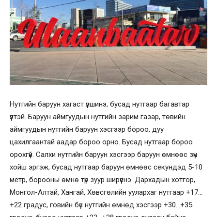
Нутгийн баруун хагаст үүлшинэ, бусад нутгаар багавтар
үүлтэй. Баруун аймгуудын нутгийн зарим газар, төвийн
аймгуудын нутгийн баруун хэсгээр бороо, дуу
цахилгаантай аадар бороо орно. Бусад нутгаар бороо
орохгүй. Салхи нутгийн баруун хэсгээр баруун өмнөөс зүүн
хойш эргэж, бусад нутгаар баруун өмнөөс секундэд 5-10
метр, борооны өмнө түр зуур ширүүснэ. Дархадын хотгор,
Монгол-Алтай, Хангай, Хөвсгөлийн уулархаг нутгаар +17…
+22 градус, говийн бүс нутгийн өмнөд хэсгээр +30…+35