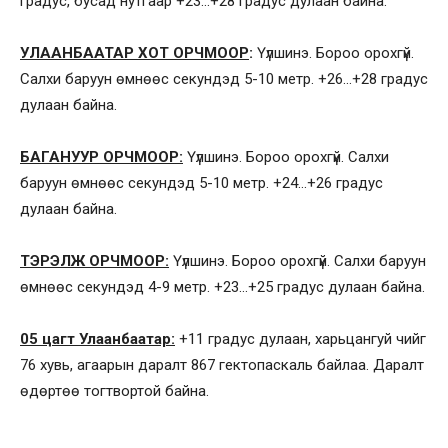
градус, бусад нутгаар +23…+28 градус дулаан байна.
УЛААНБААТАР ХОТ ОРЧМООР
:
Үүлшинэ. Бороо орохгүй.
Салхи баруун өмнөөс секундэд 5-10 метр. +26…+28 градус
дулаан байна.
БАГАНУУР ОРЧМООР:
Үүлшинэ. Бороо орохгүй. Салхи
баруун өмнөөс секундэд 5-10 метр. +24…+26 градус
дулаан байна.
ТЭРЭЛЖ ОРЧМООР:
Үүлшинэ. Бороо орохгүй. Салхи баруун
өмнөөс секундэд 4-9 метр. +23…+25 градус дулаан байна.
05 цагт Улаанбаатар:
+11 градус дулаан, харьцангуй чийг
76 хувь, агаарын даралт 867 гектопаскаль байлаа. Даралт
өдөртөө тогтвортой байна.