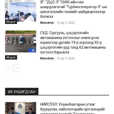
ЗГ: “ДЦС-3” ТӨХК-ийн нэн
шаардлагатай “Турбингенератор-5”-ын
шинэчлэлийн төсвийг шийдвэрлэхээр
болжээ
Мэдээ
Mandmn
-
8 сар 7, 2026
СХД: Сургууль, цэцэрлэгийн
автомашины зогсоолыг нэмэгдүүлэх
зорилгоор дүүргийн 19-р хороонд 92-р
цэцэрлэгийн урд талд 62 автомашины
зогсоол барьжээ
Мэдээ
Mandmn
-
8 сар 7, 2026
ИХ УНШИГДСАН
НИЙСЛЭЛ: Улаанбаатарын утааг
бууруулах, нийслэлчүүдийн эрүүл мэндийг