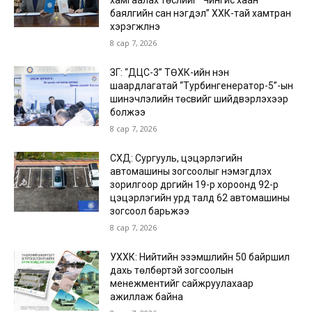
хамгаалах төслийг “Чингис хаан
баялгийн сан нэгдэл” ХХК-тай хамтран
хэрэгжүүлнэ
8 сар 7, 2026
ЗГ: “ДЦС-3” ТӨХК-ийн нэн
шаардлагатай “Турбингенератор-5”-ын
шинэчлэлийн төсвийг шийдвэрлэхээр
болжээ
8 сар 7, 2026
СХД: Сургууль, цэцэрлэгийн
автомашины зогсоолыг нэмэгдүүлэх
зорилгоор дүүргийн 19-р хороонд 92-р
цэцэрлэгийн урд талд 62 автомашины
зогсоол барьжээ
8 сар 7, 2026
УХХК: Нийтийн эзэмшлийн 50 байршил
дахь төлбөртэй зогсоолын
менежментийг сайжруулахаар
ажиллаж байна