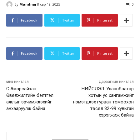
By
Mandmn
8 сар 19, 2025
0
Facebook
Twitter
Pinterest
Facebook
Twitter
Pinterest
өмнөх нийтлэл
Дараагийн нийтлэл
С.Амарсайхан:
НИЙСЛЭЛ: Улаанбаатар
Өвөлжилтийн бэлтгэл
хотын ус хангамжийг
ажлыг эрчимжүүлэхийг
нэмэгдүүлэх гурван томоохон
анхааруулж байна
төсөл 82-99 хувьтай
хэрэгжиж байна