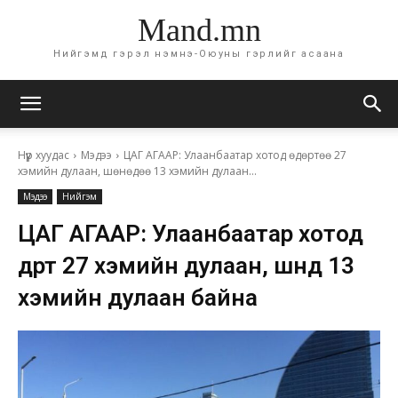
Mand.mn
Нийгэмд гэрэл нэмнэ-Оюуны гэрлийг асаана
Нүүр хуудас
Мэдээ
ЦАГ АГААР: Улаанбаатар хотод өдөртөө 27
хэмийн дулаан, шөнөдөө 13 хэмийн дулаан...
Мэдээ
Нийгэм
ЦАГ АГААР: Улаанбаатар хотод
өдөртөө 27 хэмийн дулаан, шөнөдөө 13
хэмийн дулаан байна