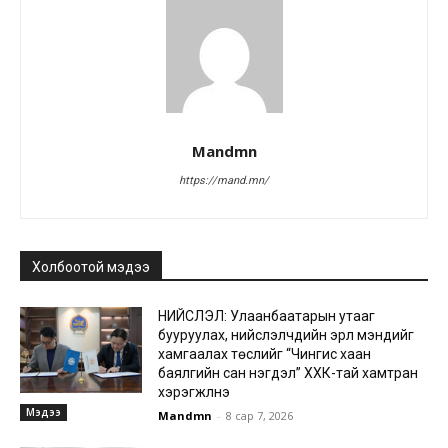
Mandmn
https://mand.mn/
Холбоотой мэдээ
НИЙСЛЭЛ: Улаанбаатарын утааг
бууруулах, нийслэлчүүдийн эрүүл мэндийг
хамгаалах төслийг “Чингис хаан
баялгийн сан нэгдэл” ХХК-тай хамтран
хэрэгжүүлнэ
Мэдээ
Mandmn
-
8 сар 7, 2026