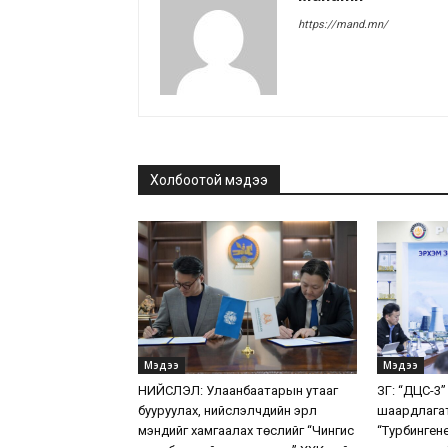
https://mand.mn/
Холбоотой мэдээ
Мэдээ
Мэдээ
НИЙСЛЭЛ: Улаанбаатарын утааг
ЗГ: “ДЦС-3”
бууруулах, нийслэлчүүдийн эрүүл
шаардлага
мэндийг хамгаалах төслийг “Чингис
“Турбинген