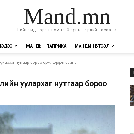
Mand.mn
Нийгэмд гэрэл нэмнэ-Оюуны гэрлийг асаана
МЭДЭЭ
МАНДЫН ПАПРИКА
МАНДЫН БҮТЭЭЛ
уулархаг нутгаар бороо орж, сэрүүхэн байна
өлийн уулархаг нутгаар бороо