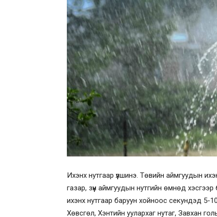
Ихэнх нутгаар үүлшинэ. Төвийн аймгуудын их
газар, зүүн аймгуудын нутгийн өмнөд хэсгээ
ихэнх нутгаар баруун хойноос секундэд 5-10 
Хөвсгөл, Хэнтийн уулархаг нутаг, Завхан голы