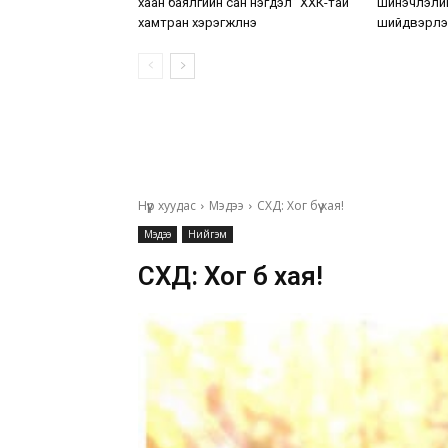
хаан баялгийн сан нэгдэл” ХХК-тай
шинэчлэлий
хамтран хэрэгжүүлнэ
шийдвэрлэ