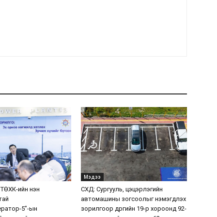
Мэдээ
 ТӨХК-ийн нэн
СХД: Сургууль, цэцэрлэгийн
тай
автомашины зогсоолыг нэмэгдүүлэх
ератор-5”-ын
зорилгоор дүүргийн 19-р хороонд 92-