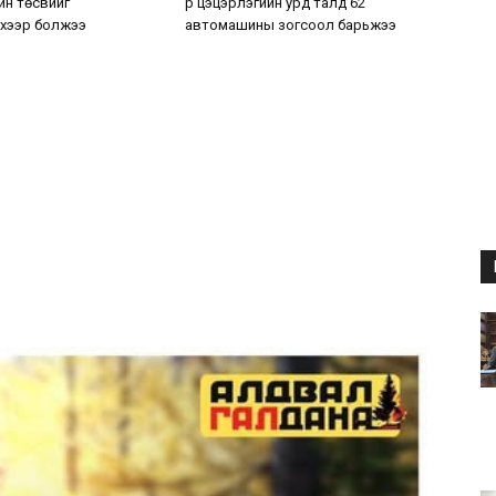
н төсвийг
р цэцэрлэгийн урд талд 62
хээр болжээ
автомашины зогсоол барьжээ