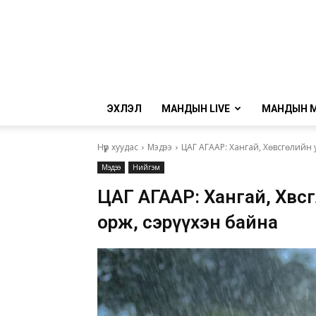
ЭХЛЭЛ
МАНДЫН LIVE
МАНДЫН 
Нүүр хуудас
Мэдээ
ЦАГ АГААР: Хангай, Хөвсгөлийн 
Мэдээ
Нийгэм
ЦАГ АГААР: Хангай, Хөвсг
орж, сэрүүхэн байна