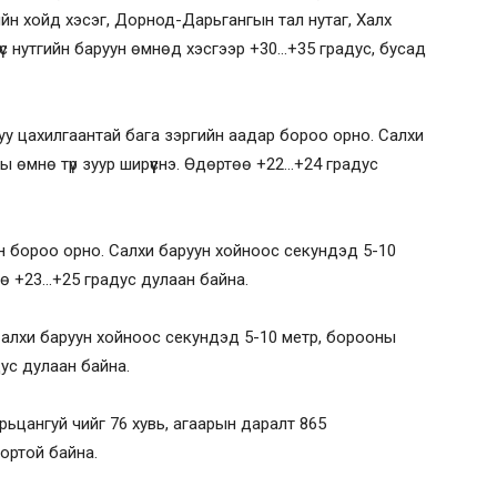
ийн хойд хэсэг, Дорнод-Дарьгангын тал нутаг, Халх
үс нутгийн баруун өмнөд хэсгээр +30…+35 градус, бусад
уу цахилгаантай бага зэргийн аадар бороо орно. Салхи
 өмнө түр зуур ширүүснэ. Өдөртөө +22…+24 градус
йн бороо орно. Салхи баруун хойноос секундэд 5-10
төө +23…+25 градус дулаан байна.
Салхи баруун хойноос секундэд 5-10 метр, борооны
дус дулаан байна.
арьцангуй чийг 76 хувь, агаарын даралт 865
вортой байна.