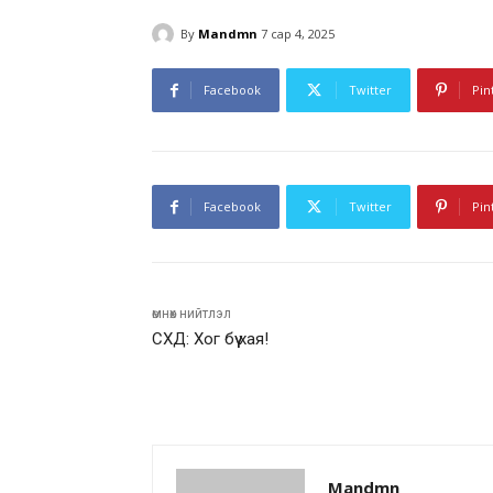
By
Mandmn
7 сар 4, 2025
Facebook
Twitter
Pin
Facebook
Twitter
Pin
өмнөх нийтлэл
СХД: Хог бүү хая!
Mandmn