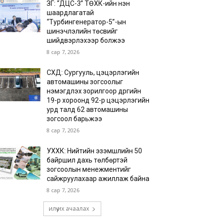
ЗГ: “ДЦС-3” ТӨХК-ийн нэн
шаардлагатай
“Турбингенератор-5”-ын
шинэчлэлийн төсвийг
шийдвэрлэхээр болжээ
8 сар 7, 2026
СХД: Сургууль, цэцэрлэгийн
автомашины зогсоолыг
нэмэгдүүлэх зорилгоор дүүргийн
19-р хороонд 92-р цэцэрлэгийн
урд талд 62 автомашины
зогсоол барьжээ
8 сар 7, 2026
УХХК: Нийтийн эзэмшлийн 50
байршил дахь төлбөртэй
зогсоолын менежментийг
сайжруулахаар ажиллаж байна
8 сар 7, 2026
илүү их ачаалах