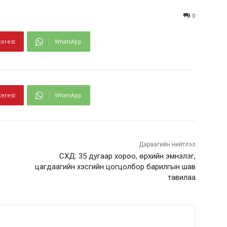
0
terest
WhatsApp
terest
WhatsApp
Дараагийн нийтлэл
СХД: 35 дугаар хороо, өрхийн эмнэлэг,
цагдаагийн хэсгийн цогцолбор барилгын шав
тавилаа