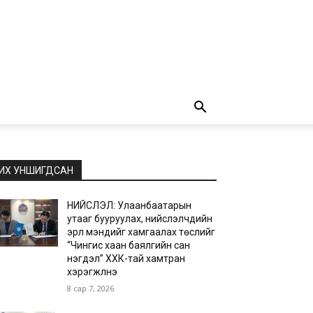
ИХ УНШИГДСАН
НИЙСЛЭЛ: Улаанбаатарын
утааг бууруулах, нийслэлчүүдийн
эрүүл мэндийг хамгаалах төслийг
“Чингис хаан баялгийн сан
нэгдэл” ХХК-тай хамтран
хэрэгжүүлнэ
8 сар 7, 2026