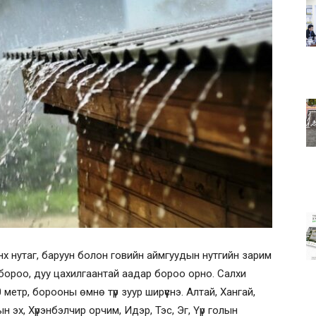
энх нутаг, баруун болон говийн аймгуудын нутгийн зарим
р бороо, дуу цахилгаантай аадар бороо орно. Салхи
метр, борооны өмнө түр зуур ширүүснэ. Алтай, Хангай,
н эх, Хүрэнбэлчир орчим, Идэр, Тэс, Эг, Үүр голын