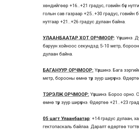
хөндийгөөр +16…+21 градус, говийн бүс нутг
голын сав газраар +25…+30 градус, говийн б
нутгаар +21…+26 градус дулаан байна.
УЛААНБААТАР ХОТ ОРЧМООР
:
Үүлшинэ. Д
баруун хойноос секундэд 5-10 метр, борооны
дулаан байна.
БАГАНУУР ОРЧМООР:
Үүлшинэ. Бага зэрги
метр, борооны өмнө түр зуур ширүүснэ. Өдөр
ТЭРЭЛЖ ОРЧМООР:
Үүлшинэ. Бороо орно. 
өмнө түр зуур ширүүснэ. Өдөртөө +21…+23 гра
05 цагт Улаанбаатар
: +14 градус дулаан, х
гектопаскаль байлаа. Даралт өдөртөө тогт