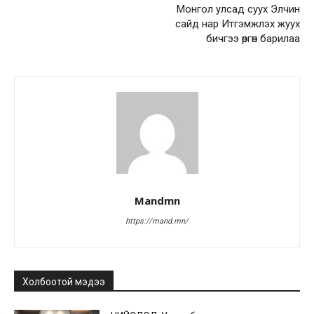
Монгол улсад суух Элчин
сайд нар Итгэмжлэх жуух
бичгээ өргөн барилаа
Mandmn
https://mand.mn/
Холбоотой мэдээ