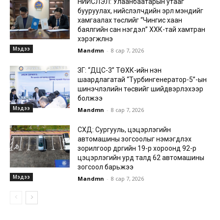
НИЙСЛЭЛ: Улаанбаатарын утааг
бууруулах, нийслэлчүүдийн эрүүл мэндийг
хамгаалах төслийг “Чингис хаан
баялгийн сан нэгдэл” ХХК-тай хамтран
хэрэгжүүлнэ
Мэдээ
Mandmn
-
8 сар 7, 2026
ЗГ: “ДЦС-3” ТӨХК-ийн нэн
шаардлагатай “Турбингенератор-5”-ын
шинэчлэлийн төсвийг шийдвэрлэхээр
болжээ
Мэдээ
Mandmn
-
8 сар 7, 2026
СХД: Сургууль, цэцэрлэгийн
автомашины зогсоолыг нэмэгдүүлэх
зорилгоор дүүргийн 19-р хороонд 92-р
цэцэрлэгийн урд талд 62 автомашины
зогсоол барьжээ
Мэдээ
Mandmn
-
8 сар 7, 2026