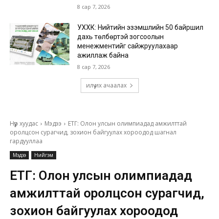
8 сар 7, 2026
УХХК: Нийтийн эзэмшлийн 50 байршил
дахь төлбөртэй зогсоолын
менежментийг сайжруулахаар
ажиллаж байна
8 сар 7, 2026
илүү их ачаалах