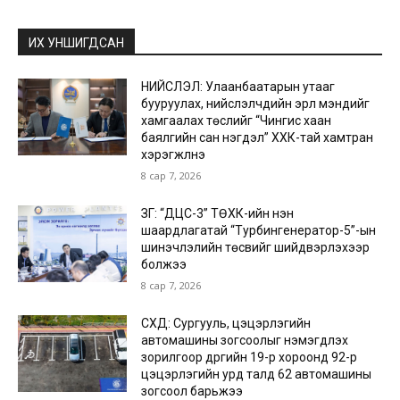
ИХ УНШИГДСАН
НИЙСЛЭЛ: Улаанбаатарын утааг
бууруулах, нийслэлчүүдийн эрүүл мэндийг
хамгаалах төслийг “Чингис хаан
баялгийн сан нэгдэл” ХХК-тай хамтран
хэрэгжүүлнэ
8 сар 7, 2026
ЗГ: “ДЦС-3” ТӨХК-ийн нэн
шаардлагатай “Турбингенератор-5”-ын
шинэчлэлийн төсвийг шийдвэрлэхээр
болжээ
8 сар 7, 2026
СХД: Сургууль, цэцэрлэгийн
автомашины зогсоолыг нэмэгдүүлэх
зорилгоор дүүргийн 19-р хороонд 92-р
цэцэрлэгийн урд талд 62 автомашины
зогсоол барьжээ