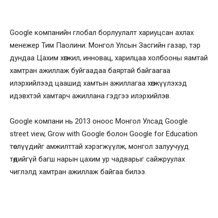
Google компанийн глобал борлуулалт хариуцсан ахлах
менежер Тим Паолини: Монгол Улсын Засгийн газар, тэр
дундаа Цахим хөгжил, инновац, харилцаа холбооны яамтай
хамтран ажиллаж буйгаадаа баяртай байгаагаа
илэрхийлээд цаашид хамтын ажиллагаа хөгжүүлэхэд
идэвхтэй хамтарч ажиллана гэдгээ илэрхийлэв.
Google компани нь 2013 оноос Монгол Улсад Google
street view, Grow with Google болон Google for Education
төслүүдийг амжилттай хэрэгжүүлж, монгол залуучууд
төдийгүй багш нарын цахим ур чадварыг сайжруулах
чиглэлд хамтран ажиллаж байгаа билээ.