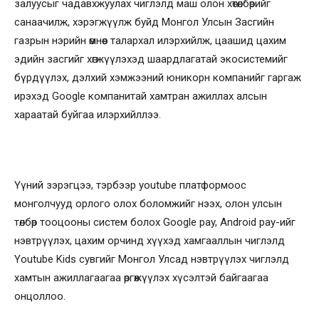
залуусыг чадавхжуулах чиглэлд маш олон хөтөлбөрийг
санаачилж, хэрэгжүүлж буйд Монгол Улсын Засгийн
газрын нэрийн өмнөөс талархал илэрхийлж, цаашид цахим
эдийн засгийг хөгжүүлэхэд шаардлагатай экосистемийг
бүрдүүлэх, дэлхий хэмжээний юникорн компанийг гаргаж
ирэхэд Google компанитай хамтран ажиллах алсын
хараатай буйгаа илэрхийллээ.
Үүний зэрэгцээ, тэрбээр youtube платформоос
монголчууд орлого олох боломжийг нээх, олон улсын
төлбөр тооцооны систем болох Google pay, Android pay-ийг
нэвтрүүлэх, цахим орчинд хүүхэд хамгааллын чиглэлд
Youtube Kids сувгийг Монгол Улсад нэвтрүүлэх чиглэлд
хамтын ажиллагаагаа өргөжүүлэх хүсэлтэй байгаагаа
онцоллоо.