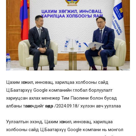
Цахим хөгжил, инновац, харилцаа холбооны сайд
Ц.Баатархүү Google компанийн глобал борлуулалт
хариуцсан ахлах менежер Тим Паолини болон бусад
албаны төлөөлөгчдийг өнөөдөр /2024.09.18/ хүлээн авч уулзлаа
Уулзалтын эхэнд, Цахим хөгжил, инновац, харилцаа
холбооны сайд Ц.Баатархүү Google компани нь монгол