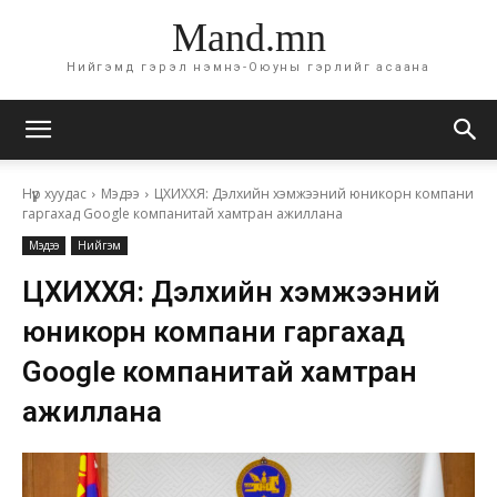
Mand.mn
Нийгэмд гэрэл нэмнэ-Оюуны гэрлийг асаана
Нүүр хуудас
Мэдээ
ЦХИХХЯ: Дэлхийн хэмжээний юникорн компани
гаргахад Google компанитай хамтран ажиллана
Мэдээ
Нийгэм
ЦХИХХЯ: Дэлхийн хэмжээний
юникорн компани гаргахад
Google компанитай хамтран
ажиллана