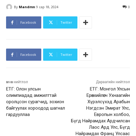
By
Mandmn
9 сар 18, 2024
0
Facebook
Twitter
Facebook
Twitter
өмнөх нийтлэл
Дараагийн нийтлэл
ЕТГ: Олон улсын
ЕТГ: Монгол Улсын
олимпиадад амжилттай
Ерөнхийлөгч Ухнаагийн
оролцсон сурагчид, зохион
Хүрэлсүхэд Арабын
байгуулах хороодод шагнал
Нэгдсэн Эмират Улс,
гардууллаа
Европын холбоо,
Бүгд Найрамдах Ардчилсан
Лаос Ард Улс, Бүгд
Найрамдах Франц Улсаас