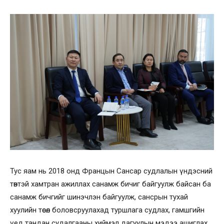
Тус яам нь 2018 онд Францын Сансар судлалын үндэсний
төвтэй хамтран ажиллах санамж бичиг байгуулж байсан ба
санамж бичгийг шинэчлэн байгуулж, сансрын тухай
хуулийн төсөл боловсруулахад туршлага судлах, гамшгийн
үед тандан судалгааны хиймэл дагуулын мэдээ ашиглах,