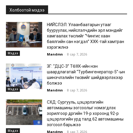
Холбоотой мэдээ
НИЙСЛЭЛ: Улаанбаатарын утааг
бууруулах, нийслэлчүүдийн эрүүл мэндийг
хамгаалах төслийг “Чингис хаан
баялгийн сан нэгдэл” ХХК-тай хамтран
хэрэгжүүлнэ
Мэдээ
Mandmn
-
8 сар 7, 2026
ЗГ: “ДЦС-3” ТӨХК-ийн нэн
шаардлагатай “Турбингенератор-5”-ын
шинэчлэлийн төсвийг шийдвэрлэхээр
болжээ
Мэдээ
Mandmn
-
8 сар 7, 2026
СХД: Сургууль, цэцэрлэгийн
автомашины зогсоолыг нэмэгдүүлэх
зорилгоор дүүргийн 19-р хороонд 92-р
цэцэрлэгийн урд талд 62 автомашины
зогсоол барьжээ
Мэдээ
Mandmn
-
8 сар 7, 2026