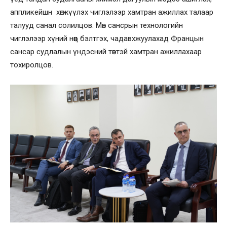
аппликейшн хөгжүүлэх чиглэлээр хамтран ажиллах талаар
талууд санал солилцов. Мөн сансрын технологийн
чиглэлээр хүний нөөц бэлтгэх, чадавхжуулахад Францын
сансар судлалын үндэсний төвтэй хамтран ажиллахаар
тохиролцов.