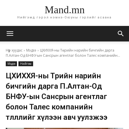
Mand.mn
Нийгэмд гэрэл нэмнэ-Оюуны гэрлийг асаана
Нүүр хуудас
Мэдээ
ЦХИХХЯ-ны Төрийн нарийн бичгийн дарга
П.Алтан-Од БНФУ-ын Сансрын агентлаг болон Талес компанийн...
Мэдээ
Нийгэм
ЦХИХХЯ-ны Төрийн нарийн
бичгийн дарга П.Алтан-Од
БНФУ-ын Сансрын агентлаг
болон Талес компанийн
төлөөллийг хүлээн авч уулзжээ