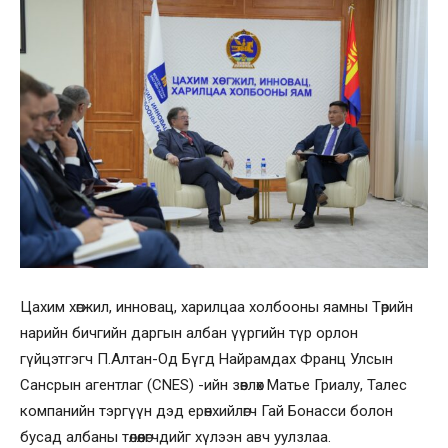
Цахим хөгжил, инновац, харилцаа холбооны яамны Төрийн
нарийн бичгийн даргын албан үүргийн түр орлон
гүйцэтгэгч П.Алтан-Од Бүгд Найрамдах Франц Улсын
Сансрын агентлаг (CNES) -ийн зөвлөх Матье Гриалу, Талес
компанийн тэргүүн дэд ерөнхийлөгч Гай Бонасси болон
бусад албаны төлөөлөгчдийг хүлээн авч уулзлаа.