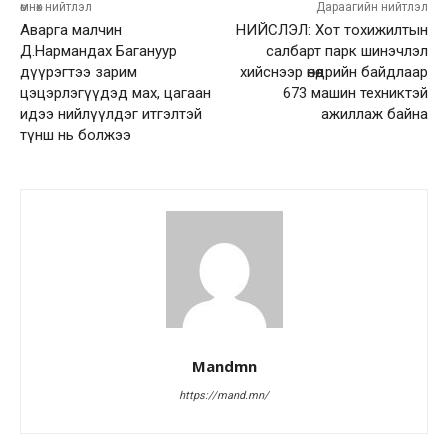
өмнөх нийтлэл
Дараагийн нийтлэл
Аварга малчин
НИЙСЛЭЛ: Хот тохижилтын
Д.Нармандах Багануур
салбарт парк шинэчлэл
дүүрэгтээ зарим
хийснээр өнөөдрийн байдлаар
цэцэрлэгүүдэд мах, цагаан
673 машин техниктэй
идээ нийлүүлдэг итгэлтэй
ажиллаж байна
түнш нь болжээ
Mandmn
https://mand.mn/