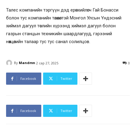
Талес компанийн тэргүүн дэд ерөнхийлөгч Гай Бонасси
болон тус компанийн төлөөлөлтэй Монгол Улсын Үндэсний
хиймэл дагуул төслийн хүрээнд хиймэл дагуул болон
газрын станцын техникийн шаардлагууд, гэрээний
нөхцөлийн талаар тус тус санал солилцов.
By
Mandmn
2 сар 27, 2025
0
Facebook
Twitter
Facebook
Twitter