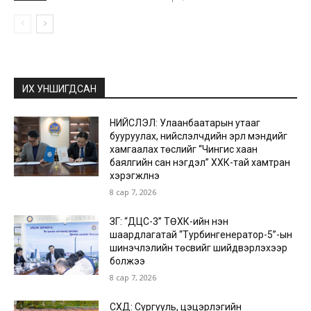
ИХ УНШИГДСАН
НИЙСЛЭЛ: Улаанбаатарын утааг
бууруулах, нийслэлчүүдийн эрүүл мэндийг
хамгаалах төслийг “Чингис хаан
баялгийн сан нэгдэл” ХХК-тай хамтран
хэрэгжүүлнэ
8 сар 7, 2026
ЗГ: “ДЦС-3” ТӨХК-ийн нэн
шаардлагатай “Турбингенератор-5”-ын
шинэчлэлийн төсвийг шийдвэрлэхээр
болжээ
8 сар 7, 2026
СХД: Сургууль, цэцэрлэгийн