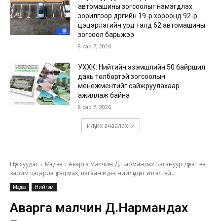
автомашины зогсоолыг нэмэгдүүлэх
зорилгоор дүүргийн 19-р хороонд 92-р
цэцэрлэгийн урд талд 62 автомашины
зогсоол барьжээ
8 сар 7, 2026
УХХК: Нийтийн эзэмшлийн 50 байршил
дахь төлбөртэй зогсоолын
менежментийг сайжруулахаар
ажиллаж байна
8 сар 7, 2026
илүү их ачаалах