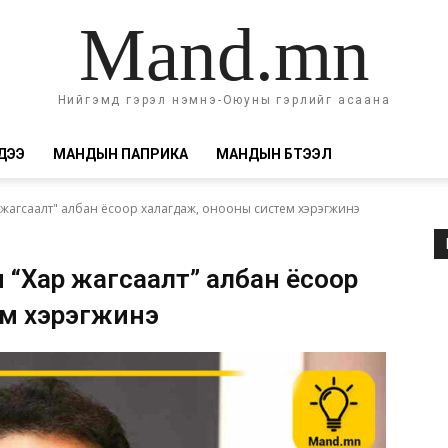
Mand.mn
Нийгэмд гэрэл нэмнэ-Оюуны гэрлийг асаана
ДЭЭ
МАНДЫН ПАПРИКА
МАНДЫН БҮТЭЭЛ
 жагсаалт" албан ёсоор халагдаж, онооны систем хэрэгжинэ
 “Хар жагсаалт” албан ёсоор
ем хэрэгжинэ