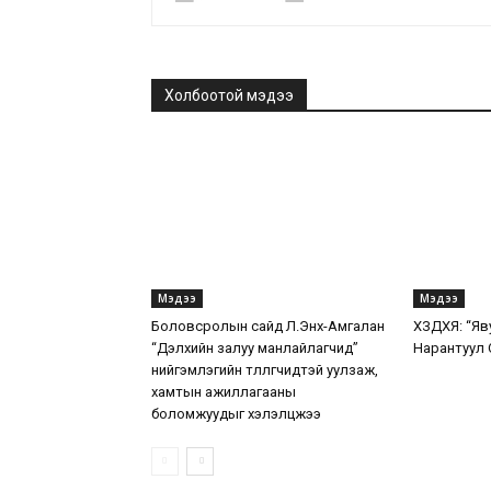
Холбоотой мэдээ
Мэдээ
Мэдээ
Боловсролын сайд Л.Энх-Амгалан
ХЗДХЯ: “Яв
“Дэлхийн залуу манлайлагчид”
Нарантуул 
нийгэмлэгийн төлөөлөгчидтэй уулзаж,
хамтын ажиллагааны
боломжуудыг хэлэлцжээ