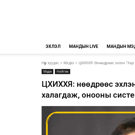
ЭХЛЭЛ
МАНДЫН LIVE
МАНДЫН МЭ
Нүүр хуудас
Мэдээ
ЦХИХХЯ: Өнөөдрөөс эхлэн "Хар
Мэдээ
Нийгэм
ЦХИХХЯ: Өнөөдрөөс эхлэн
халагдаж, онооны сист