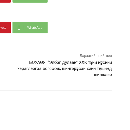
rest
WhatsApp
Дараагийн нийтлэл
БОУАӨЯ: “Элбэг дулаан” ХХК түүхий нүүрсний
хэрэглээгээ зогсоож, шингэрүүлсэн хийн түлшинд
шилжлээ