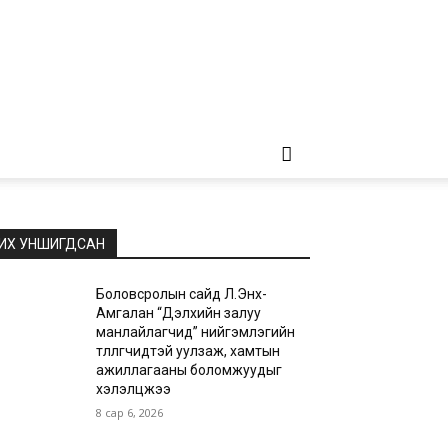
ИХ УНШИГДСАН
Боловсролын сайд Л.Энх-
Амгалан “Дэлхийн залуу
манлайлагчид” нийгэмлэгийн
төлөөлөгчидтэй уулзаж, хамтын
ажиллагааны боломжуудыг
хэлэлцжээ
8 сар 6, 2026