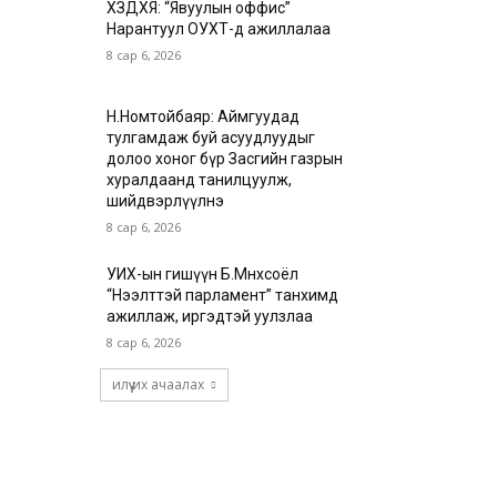
ХЗДХЯ: “Явуулын оффис”
Нарантуул ОУХТ-д ажиллалаа
8 сар 6, 2026
Н.Номтойбаяр: Аймгуудад
тулгамдаж буй асуудлуудыг
долоо хоног бүр Засгийн газрын
хуралдаанд танилцуулж,
шийдвэрлүүлнэ
8 сар 6, 2026
УИХ-ын гишүүн Б.Мөнхсоёл
“Нээлттэй парламент” танхимд
ажиллаж, иргэдтэй уулзлаа
8 сар 6, 2026
илүү их ачаалах