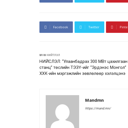
Facebook
Twitter
Pinte
өмнөх нийтлэл
НИЙСЛЭЛ: “Улаанбадрах 300 МВт цахилгаан
станц” төслийн ТЭЗҮ-ийг “Эрдэнэс Монгол”
ХХК-ийн мэргэжлийн зөвлөлөөр хэлэлцэнэ
Mandmn
https://mand.mn/