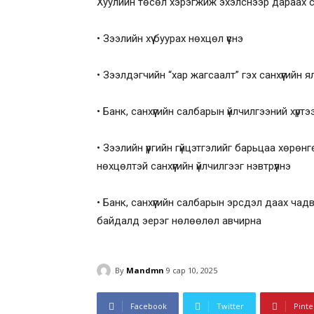
Хуулийн төсөл хэрэгжиж эхэлснээр дараах са
• Зээлийн хүү буурах нөхцөл үүснэ
• Зээлдэгчийн “хар жагсаалт” гэх санхүүгийн 
• Банк, санхүүгийн салбарын үйлчилгээний хүр
• Зээлийн үүргийн гүйцэтгэлийг барьцаа хөрө
нөхцөлтэй санхүүгийн үйлчилгээг нэвтрүүлнэ
• Банк, санхүүгийн салбарын эрсдэл даах чадв
байдалд эерэг нөлөөлөл авчирна
By
Mandmn
9 сар 10, 2025
Facebook
Twitter
Pinte