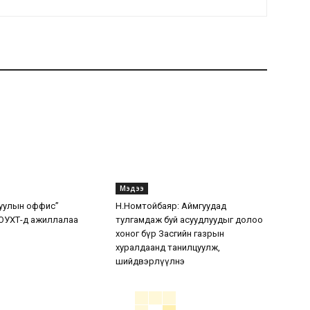
Мэдээ
уулын оффис”
Н.Номтойбаяр: Аймгуудад
ОУХТ-д ажиллалаа
тулгамдаж буй асуудлуудыг долоо
хоног бүр Засгийн газрын
хуралдаанд танилцуулж,
шийдвэрлүүлнэ