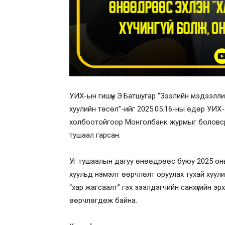
УИХ-ын гишүүн Э.Батшугар “Зээлийн мэдээлли
хуулийн төсөл”-ийг 2025.05.16-ны өдөр УИХ
холбоотойгоор Монголбанк журмыг боловср
тушаал гарсан.
Уг тушаалын дагуу өнөөдрөөс буюу 2025 оны
хуульд нэмэлт өөрчлөлт оруулах тухай хуул
“хар жагсаалт” гэх зээлдэгчийн санхүүгийн 
өөрчлөгдөж байна.