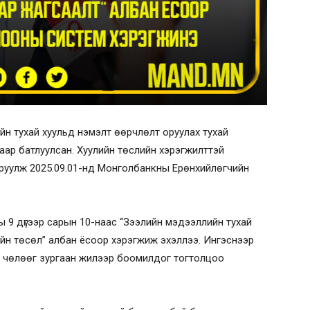
йн тухай хуульд нэмэлт өөрчлөлт оруулах тухай
-аар батлуулсан. Хуулийн төслийн
хэрэгжилттэй
уулж 2025.09.01-нд Монголбанкны Ерөнхийлөгчийн
 9 дүгээр сарын 10-наас “Зээлийн мэдээллийн тухай
ийн төсөл” албан ёсоор хэрэгжиж эхэллээ. Ингэснээр
эрх чөлөөг зургаан жилээр боомилдог тогтолцоо