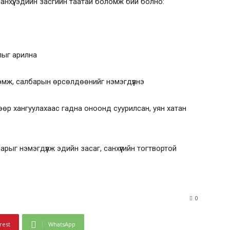
нхүү, эдийн засгийн таатай боломж бий болно:
ялыг арилна
тээмж, салбарын өрсөлдөөнийг нэмэгдүүлнэ
нгөөр хангуулахаас гадна оноонд суурилсан, уян хатан
арыг нэмэгдүүлж эдийн засаг, санхүүгийн тогтвортой
0
rest
WhatsApp