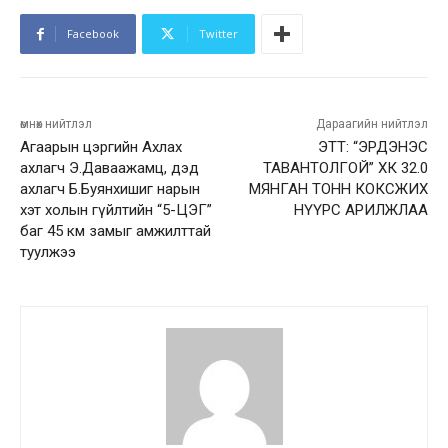
Facebook
Twitter
өмнөх нийтлэл
Дараагийн нийтлэл
Агаарын цэргийн Ахлах
ЭТТ: “ЭРДЭНЭС
ахлагч Э.Даваажамц, дэд
ТАВАНТОЛГОЙ” ХК 32.0
ахлагч Б.Буянхишиг нарын
МЯНГАН ТОНН КОКСЖИХ
хэт холын гүйлтийн “5-ЦЭГ”
НҮҮРС АРИЛЖЛАА
баг 45 км замыг амжилттай
туулжээ