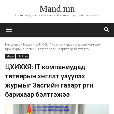
Mand.mn
Нийгэмд гэрэл нэмнэ-Оюуны гэрлийг асаана
Нүүр хуудас
Мэдээ
ЦХИХХЯ: IT компаниудад татварын хөнгөлөлт
үзүүлэх журмыг Засгийн газарт өргөн барихаар бэлтгэжээ
Мэдээ
Нийгэм
ЦХИХХЯ: IT компаниудад
татварын хөнгөлөлт үзүүлэх
журмыг Засгийн газарт өргөн
барихаар бэлтгэжээ