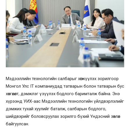
Мэдээллийн технологийн салбарыг хөгжүүлэх зорилгоор
Монгол Улс IT компаниудад татварын болон татварын бус
хөнгөлөлт, дэмжлэг үзүүлэх бодлого баримталж байна. Энэ
хүрээнд УИХ-аас Мэдээллийн технологийн үйлдвэрлэлийг
дэмжих тухай хуулийг баталж, салбарын бодлого,
шийдвэрийг боловсруулах зорилго бүхий Үндэсний зөвлөл
байгуулсан.