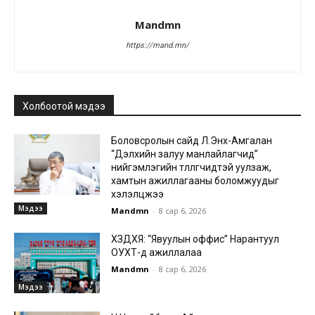
Mandmn
https://mand.mn/
Холбоотой мэдээ
Боловсролын сайд Л.Энх-Амгалан
“Дэлхийн залуу манлайлагчид”
нийгэмлэгийн төлөөлөгчидтэй уулзаж,
хамтын ажиллагааны боломжуудыг
хэлэлцжээ
Мэдээ
Mandmn
-
8 сар 6, 2026
ХЗДХЯ: “Явуулын оффис” Нарантуул
ОУХТ-д ажиллалаа
Mandmn
-
8 сар 6, 2026
Мэдээ