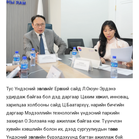
Тус Үндэсний зөвлөлийг Ерөнхий сайд Л.Оюун-Эрдэнэ
удирдаж байгаа бол дэд даргаар Цахим хөгжил, инновац,
харилцаа холбооны сайд Ц.Баатархүү, нарийн бичгийн
даргаар Мэдээллийн технологийн үндэсний паркийн
захирал О.Золзаяа нар ажиллаж байгаа юм. Түүнчлэн
хувийн хэвшлийн болон их, дээд сургуулиудын төлөөлөл
Үндэсний зөвлөлийн бүрэлдэхүүнд багтан ажиллаж буй.