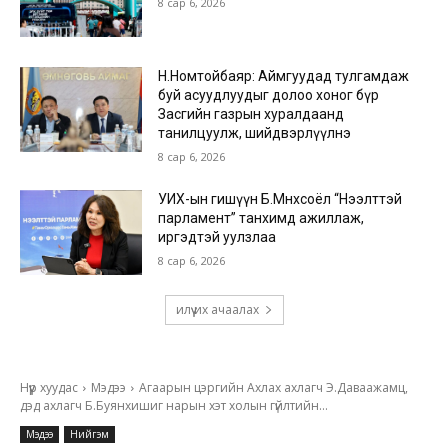
8 сар 6, 2026
Н.Номтойбаяр: Аймгуудад тулгамдаж
буй асуудлуудыг долоо хоног бүр
Засгийн газрын хуралдаанд
танилцуулж, шийдвэрлүүлнэ
8 сар 6, 2026
УИХ-ын гишүүн Б.Мөнхсоёл “Нээлттэй
парламент” танхимд ажиллаж,
иргэдтэй уулзлаа
8 сар 6, 2026
илүү их ачаалах