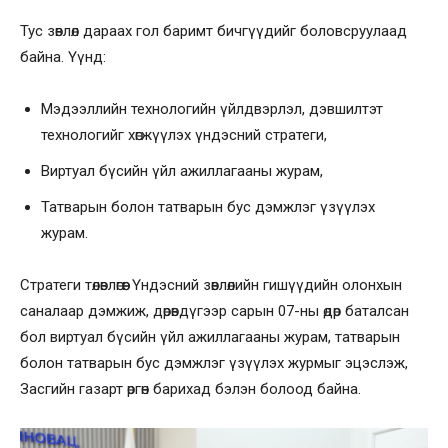
Тус зөвлөл дараах гол баримт бичгүүдийг боловсруулаад
байна. Үүнд:
Мэдээллийн технологийн үйлдвэрлэл, дэвшилтэт
технологийг хөгжүүлэх үндэсний стратеги,
Виртуал бүсийн үйл ажиллагааны журам,
Татварын болон татварын бус дэмжлэг үзүүлэх
журам.
Стратеги төлөвлөгөөг Үндэсний зөвлөлийн гишүүдийн олонхын
саналаар дэмжиж, дөрөвдүгээр сарын 07-ны өдөр баталсан
бол виртуал бүсийн үйл ажиллагааны журам, татварын
болон татварын бус дэмжлэг үзүүлэх журмыг эцэслэж,
Засгийн газарт өргөн барихад бэлэн болоод байна.