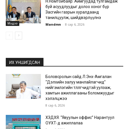
Н.Номтойбаяр: Аймгуудад тулгамдаж
буй асуудлуудыг долоо хоног бүр
Засгийн газрын хуралдаанд
танилцуулж, шийдвэрлүүлнэ
Мэдээ
Mandmn
-
8 сар 6, 2026
ИХ УНШИГДСАН
Боловсролын сайд Л.Энх-Амгалан
“Дэлхийн залуу манлайлагчид”
нийгэмлэгийн төлөөлөгчидтэй уулзаж,
хамтын ажиллагааны боломжуудыг
хэлэлцжээ
8 сар 6, 2026
ХЗДХЯ: “Явуулын оффис” Нарантуул
ОУХТ-д ажиллалаа