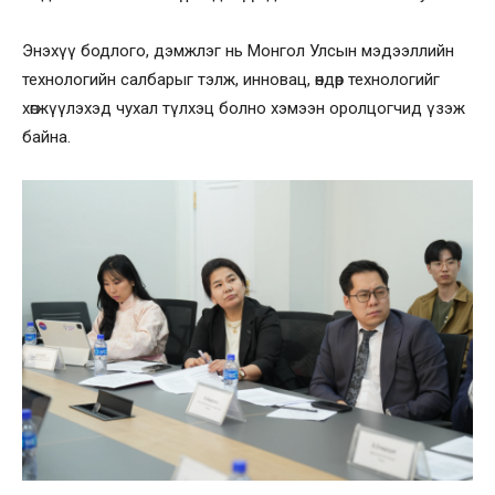
Энэхүү бодлого, дэмжлэг нь Монгол Улсын мэдээллийн
технологийн салбарыг тэлж, инновац, өндөр технологийг
хөгжүүлэхэд чухал түлхэц болно хэмээн оролцогчид үзэж
байна.